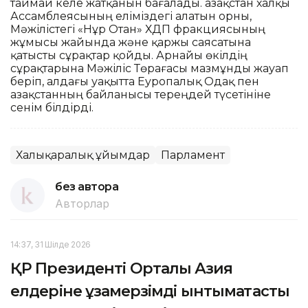
таймай келе жатқанын бағалады. Қазақстан халқы
Ассамблеясының еліміздегі алатын орны,
Мәжілістегі «Нұр Отан» ХДП фракциясының
жұмысы жайында және қаржы саясатына
қатысты сұрақтар қойды. Арнайы өкілдің
сұрақтарына Мәжіліс Төрағасы мазмұнды жауап
беріп, алдағы уақытта Еуропалық Одақ пен
Қазақстанның байланысы тереңдей түсетініне
сенім білдірді.
Халықаралық ұйымдар
Парламент
без автора
Авторлар
14:37, 31 Шілде 2026
ҚР Президенті Орталық Азия
елдеріне ұзақмерзімді ынтымақтастық