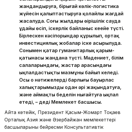
жандандыруға, бірыңғай көлік-логистика
жүйесін қалыптастыруға қолайлы жағдай
жасалуда. Соңғы жылдары өңірішілік сауда
ұдайы өсіп, іскерлік байланыс кеңейе түсті.
Бірлескен кәсіпорындар құрылып, ортақ
инвестициялық жобалар іске асырылуда.
Сонымен қатар гуманитарлық қарым-
қатынасы жандана түсті. Мәдениет, білім
салаларындағы, жастар арасындағы
ықпалдастықтың мазмұны байып келеді.
Осы оң нәтижелердің барлығы бауырлас
халықтарымызды одан әрі жақындатуға,
және аймақтың беделін нығайтуға ықпал
етеді, – деді Мемлекет басшысы.
Айта кетейік, Президент Қасым-Жомарт Тоқаев
Орталық Азия және Әзербайжан мемлекеттері
басшыларының бейресми Консультативтік