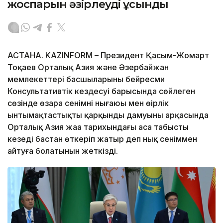
жоспарын әзірлеуді ұсынды
АСТАНА. KAZINFORM – Президент Қасым-Жомарт
Тоқаев Орталық Азия және Әзербайжан
мемлекеттері басшыларының бейресми
Консультативтік кездесуі барысында сөйлеген
сөзінде өзара сенімнің нығаюы мен өңірлік
ынтымақтастықтың қарқынды дамуының арқасында
Орталық Азия жаңа тарихындағы аса табысты
кезеңді бастан өткеріп жатыр деп нық сеніммен
айтуға болатынын жеткізді.