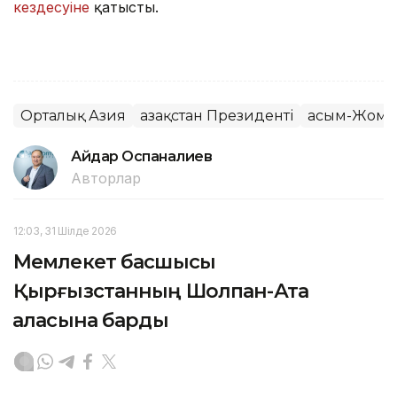
кездесуіне
қатысты.
Орталық Азия
Қазақстан Президенті
Қасым-Жома
Айдар Оспаналиев
Авторлар
12:03, 31 Шілде 2026
Мемлекет басшысы
Қырғызстанның Шолпан-Ата
қаласына барды