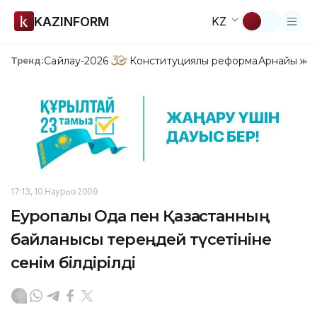
KAZINFORM
KZ
Сайлау-2026
Конституциялық реформа
Арнайы жо
Тренд:
17:13, 10 Наурыз 2009
Еуропалық Одақ пен Қазақстанның
байланысы тереңдей түсетініне
сенім білдірілді