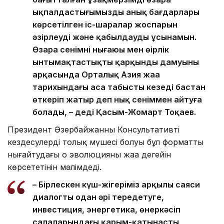
ықпалдастығымыздың анық бағдарлары
көрсетілген іс-шаралар жоспарын
әзірлеуді және қабылдауды ұсынамын.
Өзара сенімнің нығаюы мен өңірлік
ынтымақтастықтың қарқынды дамуының
арқасында Орталық Азия жаңа
тарихындағы аса табысты кезеңді бастан
өткеріп жатыр деп нық сеніммен айтуға
болады, – деді Қасым-Жомарт Тоқаев.
Президент Әзербайжанның Консультативті
кездесулердің толық мүшесі болуы бұл форматты
нығайтудағы оң эволюцияның жаңа деңгейін
көрсететінін мәлімдеді.
– Бірлескен күш-жігеріміз арқылы саяси
диалогты одан әрі тереңдетуге,
инвестиция, энергетика, өнеркәсіп
салаларындағы қарым-қатынасты