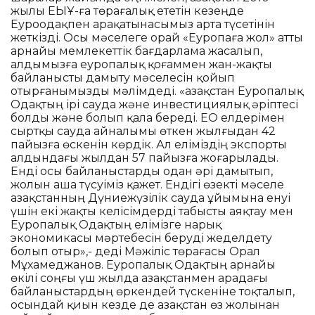
жылы ЕҚЫҰ-ға төрағалық ететін кезеңде
Еуроодақпен арақатынасымыз арта түсетінін
жеткізді. Осы мәселеге орай «Еуропаға жол» атты
арнайы мемлекеттік бағдарлама жасалып,
алдымызға еуропалық қоғаммен жан-жақты
байланысты дамыту мәселесін қойып
отырғанымызды мәлімдеді. «Қазақстан Еуропалық
Одақтың ірі сауда және инвестициялық әріптесі
болды және болып қала береді. ЕО елдерімен
сыртқы сауда айналымы өткен жылғыдан 42
пайызға өскенін көрдік. Ал еліміздің экспорты
алдындағы жылдан 57 пайызға жоғарылады.
Енді осы байланыстарды одан әрі дамытып,
жолын аша түсуіміз қажет. Ендігі өзекті мәселе
Қазақстанның Дүниежүзілік сауда ұйымына енуі
үшін екі жақты келісімдерді табысты аяқтау мен
Еуропалық Одақтың елімізге нарық
экономикасы мәртебесін беруді жеделдету
болып отыр»,- деді Мәжіліс төрағасы Орал
Мұхамеджанов. Еуропалық Одақтың арнайы
өкілі соңғы үш жылда Қазақстанмен арадағы
байланыстардың өркендей түскеніне тоқталып,
осындай қиын кезде де Қазақстан өз жолынан