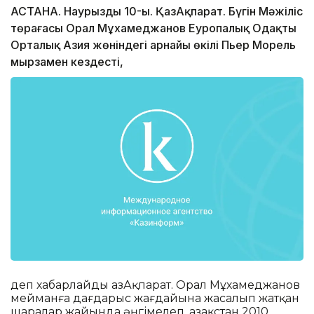
АСТАНА. Наурыздың 10-ы. ҚазАқпарат. Бүгін Мәжіліс
төрағасы Орал Мұхамеджанов Еуропалық Одақтың
Орталық Азия жөніндегі арнайы өкілі Пьер Морель
мырзамен кездесті,
деп хабарлайды ҚазАқпарат. Орал Мұхамеджанов
мейманға дағдарыс жағдайына жасалып жатқан
шаралар жайында әңгімелеп, Қазақстан 2010