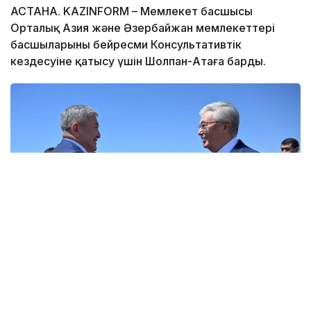
АСТАНА. KAZINFORM – Мемлекет басшысы
Орталық Азия және Әзербайжан мемлекеттері
басшыларының бейресми Консультативтік
кездесуіне қатысу үшін Шолпан-Атаға барды.
Фото: Ақорда