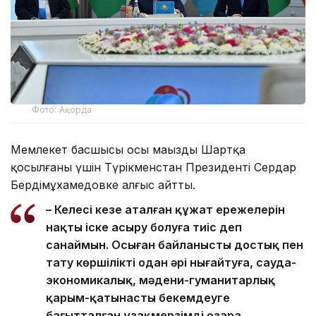
Фото: Ақорда
Мемлекет басшысы осы маңызды Шартқа
қосылғаны үшін Түрікменстан Президенті Сердар
Бердімұхамедовке алғыс айтты.
– Келесі кезең аталған құжат ережелерін
нақты іске асыру болуға тиіс деп
санаймын. Осыған байланысты достық пен
тату көршілікті одан әрі нығайтуға, сауда-
экономикалық, мәдени-гуманитарлық
қарым-қатынасты бекемдеуге
бағытталған ұзақмерзімді өзара