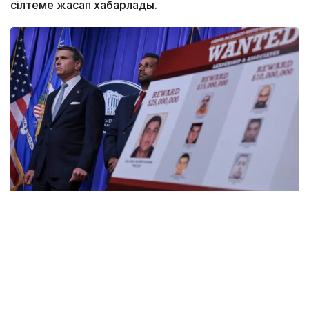
сілтеме жасап хабарлады.
Фото: EAGLE.mn
Сыйақы көлемі бұрынғы 5 млн доллардан 25 млн
долларға дейін ұлғайтылды. Сонымен қатар
Дональд Трамп әкімшілігі «Халисконың жаңа буын
картелі» (Cartel de Jalisco Nueva Generación, CJNG)