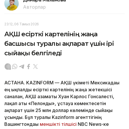
Авторлар
23:12, 06 Тамыз 2026
АҚШ есірткі картелінің жаңа
басшысы туралы ақпарат үшін ірі
сыйақы белгіледі
АСТАНА. KAZINFORM — АҚШ үкіметі Мексикадағы
ең ықпалды есірткі картелінің жаңа жетекшісі
саналған, АҚШ азаматы Хуан Карлос Гонсалесті,
лақап аты «Пелонды», ұстауға көмектесетін
ақпарат үшін 25 млн доллар көлемінде сыйақы
ұсынды. Бұл туралы Kazinform агенттігінің
Вашингтондағы
меншікті тілшісі
NBC News-ке