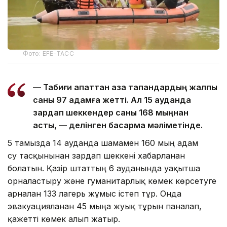
Фото: EFE-ТАСС
— Табиғи апаттан қаза тапқандардың жалпы
саны 97 адамға жетті. Ал 15 ауданда
зардап шеккендер саны 168 мыңнан
асты, — делінген басқарма мәліметінде.
5 тамызда 14 ауданда шамамен 160 мың адам
су тасқынынан зардап шеккені хабарланған
болатын. Қазір штаттың 6 ауданында уақытша
орналастыру және гуманитарлық көмек көрсетуге
арналған 133 лагерь жұмыс істеп тұр. Онда
эвакуацияланған 45 мыңға жуық тұрғын паналап,
қажетті көмек алып жатыр.