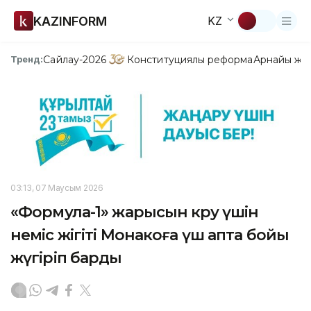
KAZINFORM
KZ
Сайлау-2026
Конституциялық реформа
Арнайы жо
Тренд:
03:13, 07 Маусым 2026
«Формула-1» жарысын көру үшін
неміс жігіті Монакоға үш апта бойы
жүгіріп барды