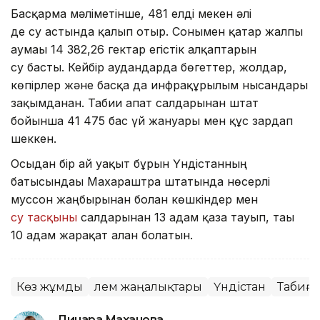
Басқарма мәліметінше, 481 елді мекен әлі
де су астында қалып отыр. Сонымен қатар жалпы
аумағы 14 382,26 гектар егістік алқаптарын
су басты. Кейбір аудандарда бөгеттер, жолдар,
көпірлер және басқа да инфрақұрылым нысандары
зақымданған. Табиғи апат салдарынан штат
бойынша 41 475 бас үй жануары мен құс зардап
шеккен.
Осыдан бір ай уақыт бұрын Үндістанның
батысындағы Махараштра штатында нөсерлі
муссон жаңбырынан болған көшкіндер мен
су тасқыны
салдарынан 13 адам қаза тауып, тағы
10 адам жарақат алған болатын.
Көз жұмды
Әлем жаңалықтары
Үндістан
Табиғи
Динара Маханова