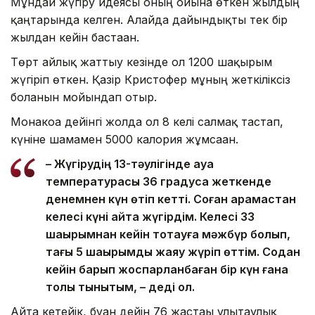
Мұндай жүгіру идеясы оның ойына өткен жылдың
қаңтарында келген. Алайда дайындықты тек бір
жылдан кейін бастаған.
Төрт айлық жаттығу кезінде ол 1200 шақырым
жүгіріп өткен. Қазір Кристофер мұның жеткіліксіз
болғанын мойындап отыр.
Монакоға дейінгі жолда ол 8 келі салмақ тастап,
күніне шамамен 5000 калория жұмсаған.
– Жүгірудің 13-тәулігінде ауа
температурасы 36 градусқа жеткенде
денемнен күн өтіп кетті. Соған қарамастан
келесі күні қайта жүгірдім. Келесі 33
шақырымнан кейін тоқтауға мәжбүр болып,
тағы 5 шақырымды жаяу жүріп өттім. Содан
кейін барып жоспарланбаған бір күн ғана
толық тынықтым, – деді ол.
Айта кетейік, бұған дейін 76 жастағы ұлытаулық