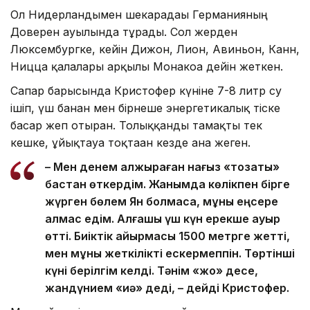
Ол Нидерландымен шекарадағы Германияның
Доверен ауылында тұрады. Сол жерден
Люксембургке, кейін Дижон, Лион, Авиньон, Канн,
Ницца қалалары арқылы Монакоға дейін жеткен.
Сапар барысында Кристофер күніне 7-8 литр су
ішіп, үш банан мен бірнеше энергетикалық тіске
басар жеп отырған. Толыққанды тамақты тек
кешке, ұйықтауға тоқтаған кезде ғана жеген.
– Мен денем қалжыраған нағыз «тозақты»
бастан өткердім. Жанымда көлікпен бірге
жүрген бөлем Ян болмаса, мұны еңсере
алмас едім. Алғашқы үш күн ерекше ауыр
өтті. Биіктік айырмасы 1500 метрге жетті,
мен мұны жеткілікті ескермеппін. Төртінші
күні берілгім келді. Тәнім «жоқ» десе,
жандүнием «иә» деді, – дейді Кристофер.