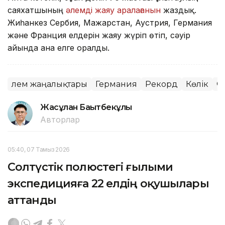
саяхатшының
әлемді жаяу аралағанын
жаздық.
Жиһанкез Сербия, Мажарстан, Аустрия, Германия
және Франция елдерін жаяу жүріп өтіп, сәуір
айында ғана елге оралды.
Әлем жаңалықтары
Германия
Рекорд
Көлік
Ф
Жасұлан Бақытбекұлы
Авторлар
05:40, 07 Тамыз 2026
Солтүстік полюстегі ғылыми
экспедицияға 22 елдің оқушылары
аттанды