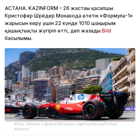
АСТАНА. KAZINFORM – 26 жастағы қасапшы
Кристофер Шрёдер Монакода өтетін «Формула-1»
жарысын көру үшін 22 күнде 1010 шақырым
қашықтықты жүгіріп өтті, деп жазады
Bild
басылымы.
Фото: Antoine Lapeyre/Reveries Agency/Abaca/Picture
Alliance