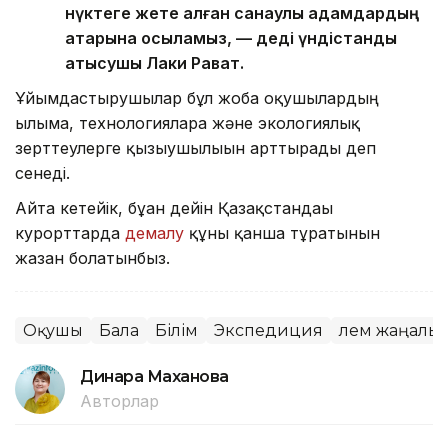
нүктеге жете алған санаулы адамдардың
қатарына қосыламыз, — деді үндістандық
қатысушы Лаки Рават.
Ұйымдастырушылар бұл жоба оқушылардың
ғылымға, технологияларға және экологиялық
зерттеулерге қызығушылығын арттырады деп
сенеді.
Айта кетейік, бұған дейін Қазақстандағы
курорттарда
демалу
құны қанша тұратынын
жазған болатынбыз.
Оқушы
Бала
Білім
Экспедиция
Әлем жаңалы
Динара Маханова
Авторлар