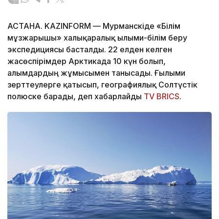
АСТАНА. KAZINFORM — Мурманскіде «Білім
мұзжарғышы» халықаралық ғылыми-білім беру
экспедициясы басталды. 22 елден келген
жасөспірімдер Арктикада 10 күн болып,
ғалымдардың жұмысымен танысады. Ғылыми
зерттеулерге қатысып, географиялық Солтүстік
полюске барады, деп хабарлайды
TV BRICS
.