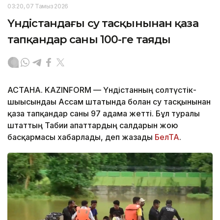
03:20, 07 Тамыз 2026
Үндістандағы су тасқынынан қаза
тапқандар саны 100-ге таяды
АСТАНА. KAZINFORM — Үндістанның солтүстік-
шығысындағы Ассам штатында болған су тасқынынан
қаза тапқандар саны 97 адамға жетті. Бұл туралы
штаттың Табиғи апаттардың салдарын жою
басқармасы хабарлады, деп жазады
БелТА
.