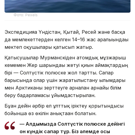
Фото: Pexels
Экспедицияға Үндістан, Қытай, Ресей және басқа
да мемлекеттерден келген 14–16 жас аралығындағы
мектеп оқушылары қатысып жатыр.
Қатысушылар Мурманскіден атомдық мұзжарғыш
кемемен Жер шарындағы жетуі қиын аймақтардың
бірі — Солтүстік полюске жол тартты. Сапар
барысында олар үшін жаратылыстану ғылымдары
мен Арктиканы зерттеуге арналған арнайы білім
беру бағдарламасы ұйымдастырылған.
Бұған дейін әрбір ел ұлттық іріктеу қорытындысы
бойынша өз өкілін анықтаған болатын.
— Алдымызда Солтүстік полюске дейінгі
он күндік сапар тұр. Біз әлемде осы