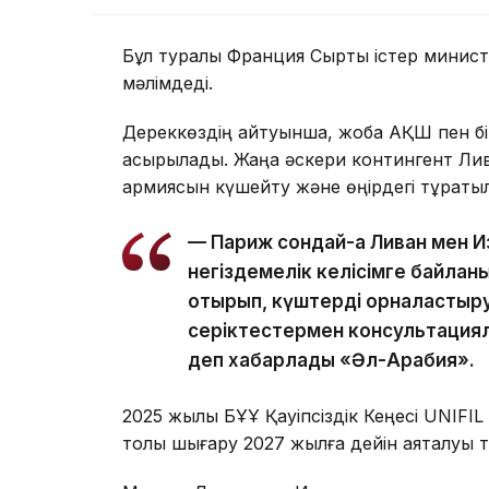
Бұл туралы Франция Сыртқы істер министр
мәлімдеді.
Дереккөздің айтуынша, жоба АҚШ пен бір
асырылады. Жаңа әскери контингент Ливан 
армиясын күшейту және өңірдегі тұрақты
— Париж сондай-ақ Ливан мен 
негіздемелік келісімге байлан
отырып, күштерді орналастыруды
серіктестермен консультацияла
деп хабарлады «Әл-Арабия».
2025 жылы БҰҰ Қауіпсіздік Кеңесі UNIFIL 
толық шығару 2027 жылға дейін аяқталуы т