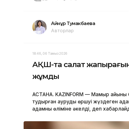
Айнұр Тумакбаева
Авторлар
18:46, 06 Тамыз 2026
АҚШ-та салат жапырағын
жұмды
АСТАНА. KAZINFORM — Мамыр айының 
тудырған аурудың өршуі жүздеген ада
адамның өліміне әкелді, деп хабарла