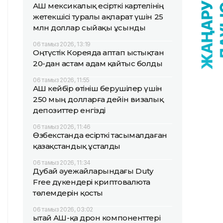
АҚШ мексикалық есірткі картелінің
жетекшісі туралы ақпарат үшін 25
млн доллар сыйақы ұсынды
06 тамыз 2026, 13:19
Оңтүстік Кореяда аптап ыстықтан
20-дан астам адам қайтыс болды
06 тамыз 2026, 11:55
АҚШ кейбір өтініш берушілер үшін
250 мың долларға дейін визалық
депозиттер енгізді
06 тамыз 2026, 11:46
Өзбекстанда есірткі тасымалдаған
қазақстандық ұсталды
06 тамыз 2026, 11:34
Дубай әуежайларындағы Duty
Free дүкендері криптовалюта
төлемдерін қосты
06 тамыз 2026, 03:02
Қытай АҚШ-қа дрон компоненттері