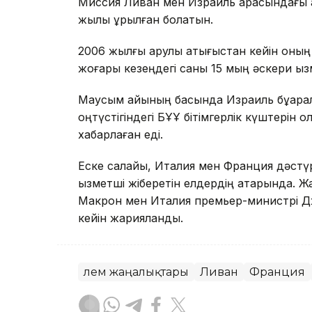
Миссия Ливан мен Израиль арасындағы ат
жылы құрылған болатын.
2006 жылғы қарулы қақтығыстан кейін оның
жоғары кезеңдегі саны 15 мың әскери қыз
Маусым айының басында Израиль бұқаралы
оңтүстігіндегі БҰҰ бітімгерлік күштерін қ
хабарлаған еді.
Еске салайық, Италия мен Франция дәстү
қызметші жіберетін елдердің қатарында.
Макрон мен Италия премьер-министрі 
кейін жарияланды.
Әлем жаңалықтары
Ливан
Франция