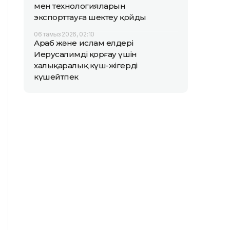
мен технологияларын
экспорттауға шектеу қойды
06 тамыз 2026, 02:10
Араб және ислам елдері
Иерусалимді қорғау үшін
халықаралық күш-жігерді
күшейтпек