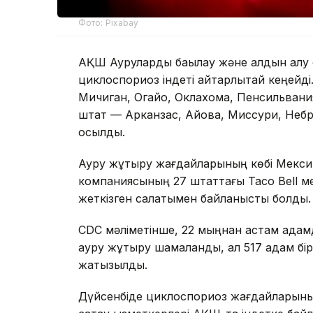
Фото: Pixabay
АҚШ Ауруларды бақылау және алдын алу 
циклоспориоз індеті айтарлықтай кеңейді
Мичиган, Огайо, Оклахома, Пенсильван
штат — Арканзас, Айова, Миссури, Неб
қосылды.
Ауру жұқтыру жағдайларының көбі Мекси
компаниясының 27 штаттағы Taco Bell м
жеткізген салатымен байланысты болды.
CDC мәліметінше, 22 мыңнан астам ада
ауру жұқтыру шамаланды, ал 517 адам бі
жатқызылды.
Дүйсенбіде циклоспориоз жағдайларыны