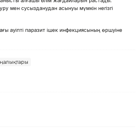
йланысты алғашқы өлім жағдайларын растады.
уру мен сусызданудан асқынуы мүмкін негізгі
ғы қауіпті паразит ішек инфекциясының өршуіне
аңалықтары