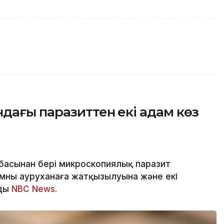
дағы паразиттен екі адам көз
басынан бері микроскопиялық паразит
мның ауруханаға жатқызылуына және екі
йды
NBC News.