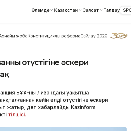
Әлемде
Қазақстан
Саясат
Талдау
SP
Арнайы жоба
Конституциялық реформа
Сайлау-2026
ның оңтүстігіне әскери
ақ
анция БҰҰ-ның Ливандағы уақытша
аяқталғаннан кейін елдің оңтүстігіне әскери
п жатыр, деп хабарлайды Kazinform
ікті
тілшісі.