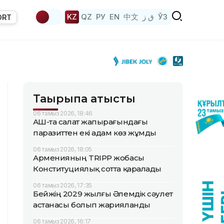
KZ
QZ
РУ
EN
中文
ق ز
ЎЗ
ORT
Тақырыпқа қатысты
06 тамыз 2026, 18:46
АҚШ-та салат жапырағындағы
паразиттен екі адам көз жұмды
06 тамыз 2026, 18:05
Арменияның TRIPP жобасы
Конституциялық сотта қаралады
06 тамыз 2026, 17:35
Бейжің 2029 жылғы Әлемдік сәулет
астанасы болып жарияланды
06 тамыз 2026, 16:17