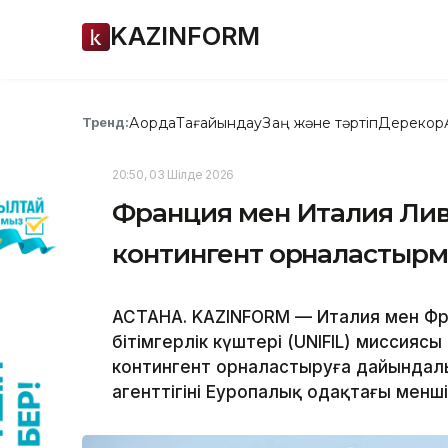
KAZINFORM
Ақорда
Тағайындау
Заң және тәртіп
Дерекқор
Тренд:
20:50, 03 Шілде 2026
Франция мен Италия Ливан
контингент орналастырм
АСТАНА. KAZINFORM — Италия мен Фр
бітімгерлік күштері (UNIFIL) миссиясы 
контингент орналастыруға дайындалы
агенттігінің Еуропалық одақтағы менш