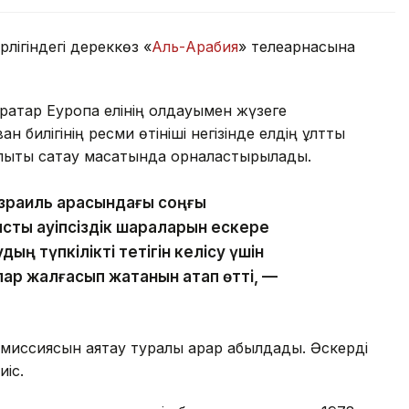
лігіндегі дереккөз «
Аль-Арабия
» телеарнасына
қатар Еуропа елінің қолдауымен жүзеге
билігінің ресми өтініші негізінде елдің ұлттық
лықты сақтау мақсатында орналастырылады.
Израиль арасындағы соңғы
ысты қауіпсіздік шараларын ескере
ң түпкілікті тетігін келісу үшін
р жалғасып жатқанын атап өтті, —
миссиясын аяқтау туралы қарар қабылдады. Әскерді
иіс.