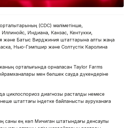
орталықтарының (CDC) мәліметінше,
. Иллинойс, Индиана, Канзас, Кентукки,
ия және Батыс Вирджиния штаттарына алты жаңа
раска, Нью-Гэмпшир және Солтүстік Каролина
каның орталығында орналасқан Taylor Farms
ейрамханалары мен бөлшек сауда дүкендеріне
мда циклоспориоз диагнозы расталды немесе
рнеше штаттағы індетке байланысты ауруханаға
ң саны ең көп Мичиган штатындағы денсаулық