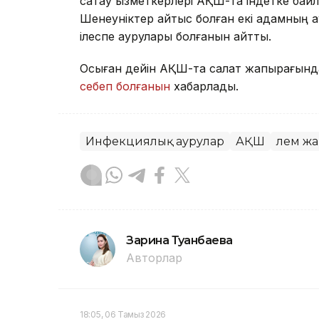
сақтау қызметкерлері АҚШ-та індетке ба
Шенеуніктер қайтыс болған екі адамның а
ілеспе аурулары болғанын айтты.
Осыған дейін АҚШ-та салат жапырағында
себеп болғанын
хабарладық.
Инфекциялық аурулар
АҚШ
Әлем ж
Зарина Туғанбаева
Авторлар
18:05, 06 Тамыз 2026