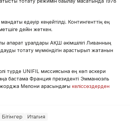
ысты тоқтату режимін бақылау мақсатында 1978
 мандаты едәуір кеңейтілді. Контингенттің ең
метшіге дейін жеткен.
қ ақпарат құралдары АҚШ әкімшілігі Ливанның
олдауды тоқтату мүмкіндігін қарастырып жатқанын
рлі түрде UNIFIL миссиясына ең көп әскери
 Жаңа бастама Франция президенті Эмманюэль
Джорджа Мелони арасындағы
келіссөздерден
Бітімгер
Италия