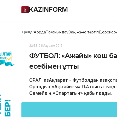
KAZINFORM
Ақорда
Тағайындау
Заң және тәртіп
Дерекқор
Тренд:
22:53, 21 Маусым 2015
ФУТБОЛ: «Ақжайық» көш б
есебімен ұтты
ОРАЛ. ҚазАқпарат - Футболдан Қазақс
Оралдың «Ақжайығы» П.Атоян атында
Семейдің «Спартагын» қабылдады.