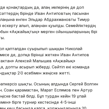
де қонақтардың да, алаң иелерінің де доп
 сәттердің бірінде Иван Антиповтың пасынан
 алаңына енген Эльдар Абдрахмановты Тимур
 ескерту алып, алаңнан қуылды. Семейліктердің
 добын «Ақжайықтың» мерген ойыншыларының бірі
ты.
 сол қапталдан суырылып шыққан Николай
месе де, допқа бірінші жеткен Иван Антипов
артактан» Алексей Малышев «Ақжайық»
а, допты асырып жіберді. Сөйтіп екі команда
дықтар 2:0 есебімен жеңіске жетті.
 бапкерсіз шықты. Осының алдында Сергей Волгин
ын. Соған қарамастан, Марат Еслямов пен Артур
ке бастай білді. Бұл турдан кейін 19 ұпай
ен» бірге турнир кестесінде 4-5-інші
ймен көш басында қалса, қоржындарында 20