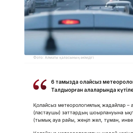
Фото: Алматы қаласының әкімдігі
6 тамызда қолайсыз метеороло
Талдықорған қалаларында күтіле
Қолайсыз метеорологиялық жағдайлар – 
(ластаушы) заттардың шоғырлануына ықп
(тымық ауа райы, жеңіл жел, тұман, инв