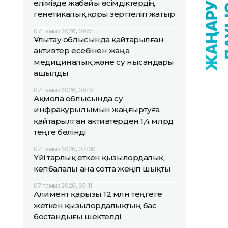
елімізде жабайы өсімдіктердің
генетикалық қоры зерттеліп жатыр
07 тамыз 2026, 09:51
Ұлытау облысында қайтарылған
активтер есебінен жаңа
медициналық және су нысандары
ашылды
07 тамыз 2026, 09:15
Ақмола облысында су
инфрақұрылымын жаңғыртуға
қайтарылған активтерден 1,4 млрд
теңге бөлінді
07 тамыз 2026, 07:30
Үйі тарлық еткен қызылордалық
көпбалалы ана сотта жеңіп шықты
07 тамыз 2026, 05:11
Алимент қарызы 12 млн теңгеге
жеткен қызылордалықтың бас
бостандығы шектелді