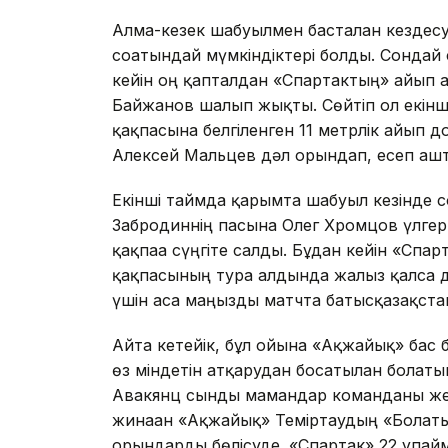
Алма-кезек шабуылмен басталған кездесу
соғатындай мүмкіндіктері болды. Сондай
кейін оң қапталдан «Спартактың» айып
Байжанов шалып жықты. Сөйтіп ол екінші
қақпасына белгіленген 11 метрлік айып
Алексей Мальцев дәл орындап, есеп аш
Екінші таймда қарымта шабуыл кезінде
Забродиннің пасына Олег Хромцов үлгер
қақпаға сүңгіте салды. Бұдан кейін «Сп
қақпасының тура алдында жалғыз қалса д
үшін аса маңызды матчта батысқазақстан
Айта кетейік, бұл ойынға «Ақжайық» бас
өз міндетін атқарудан босатылған болат
Авакянц сынды мамандар команданы жеңіс
жинаған «Ақжайық» Теміртаудың «Болатым
орындарды бөлісуде. «Спартак» 22 ұпа