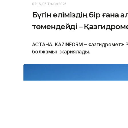
07:16, 05 Тамыз 2026
Бүгін еліміздің бір ғана 
төмендейді – Қазгидром
АСТАНА. KAZINFORM – «Қазгидромет» Р
болжамын жариялады.