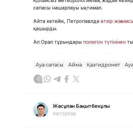
Қолайсыз метеорологиялық жағдай кезін
сапасы нашарлауы ықтимал.
Айта кетейік, Петропавлда
өткір жағымсы
қашырды.
Ал Орал тұрғындары
полигон түтінінен
ты
Ауа сапасы
Аймақ
Қазгидромет
Ау
Жасұлан Бақытбекұлы
Авторлар