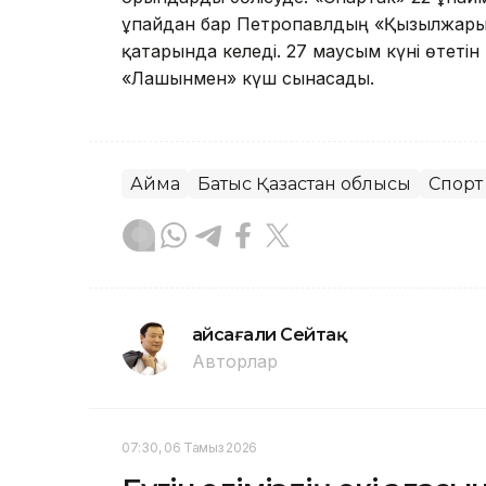
ұпайдан бар Петропавлдың «Қызылжары»
қатарында келеді. 27 маусым күні өтетін
«Лашынмен» күш сынасады.
Аймақ
Батыс Қазақстан облысы
Спорт
Ғайсағали Сейтақ
Авторлар
07:30, 06 Тамыз 2026