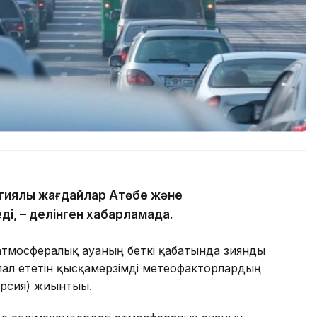
гиялық жағдайлар Ақтөбе және
ді, – делінген хабарламада.
атмосфералық ауаның беткі қабатында зиянды
ал ететін қысқамерзімді метеофакторлардың
ерсия) жиынтығы.