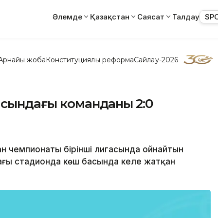
Әлемде
Қазақстан
Саясат
Талдау
SP
Арнайы жоба
Конституциялық реформа
Сайлау-2026
асындағы команданы 2:0
тан чемпионаты бірінші лигасында ойнайтын
ғы стадионда көш басында келе жатқан