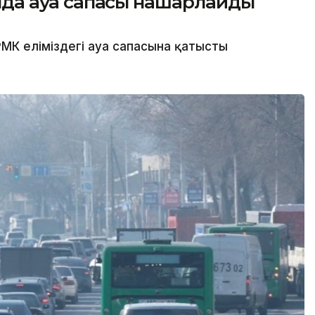
сында ауа сапасы нашарлайды
МК еліміздегі ауа сапасына қатысты