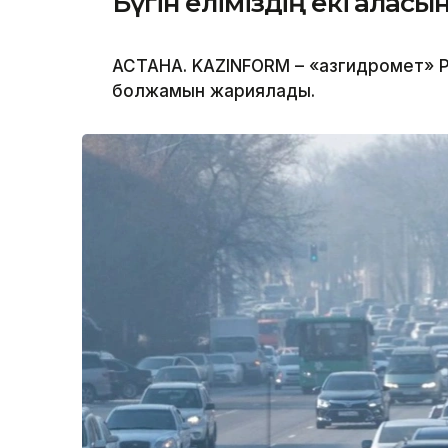
Бүгін еліміздің екі қала
АСТАНА. KAZINFORM – «Қазгидромет» Р
болжамын жариялады.