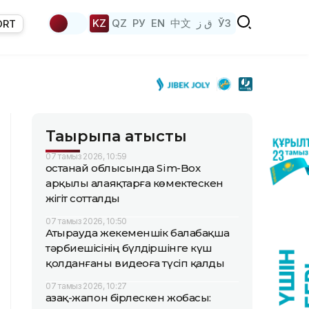
KZ
QZ
РУ
EN
中文
ق ز
ЎЗ
ORT
Тақырыпқа қатысты
07 тамыз 2026, 10:59
Қостанай облысында Sim-Box
арқылы алаяқтарға көмектескен
жігіт сотталды
07 тамыз 2026, 10:50
Атырауда жекеменшік балабақша
тәрбиешісінің бүлдіршінге күш
қолданғаны видеоға түсіп қалды
07 тамыз 2026, 10:27
Қазақ-жапон бірлескен жобасы: