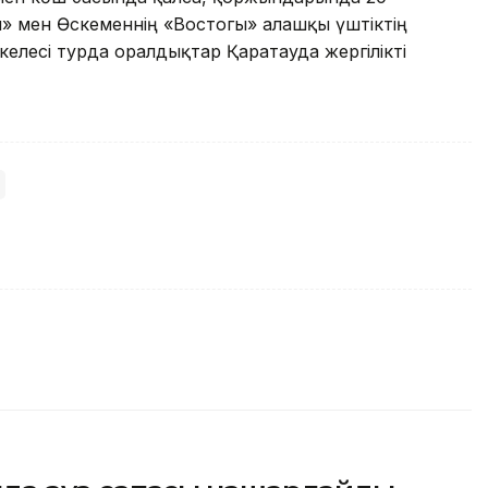
 мен Өскеменнің «Востогы» алғашқы үштіктің
 келесі турда оралдықтар Қаратауда жергілікті