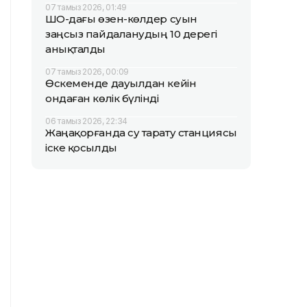
07 тамыз 2026, 01:49
ШҚО-дағы өзен-көлдер суын
заңсыз пайдаланудың 10 дерегі
анықталды
07 тамыз 2026, 00:09
Өскеменде дауылдан кейін
ондаған көлік бүлінді
06 тамыз 2026, 22:34
Жаңақорғанда су тарату станциясы
іске қосылды