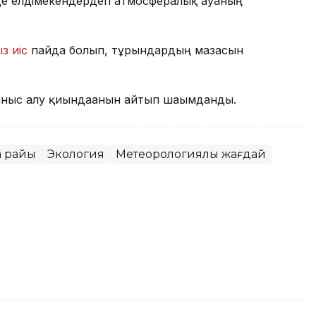
де елдімекендердегі атмосфералық ауаның
з иіс
пайда болып, тұрғындардың мазасын
ныс алу қиындағанын айтып шағымданды.
а райы
Экология
Метеорологиялық жағдай