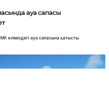
қаласында ауа сапасы
ет
МК еліміздегі ауа сапасына қатысты