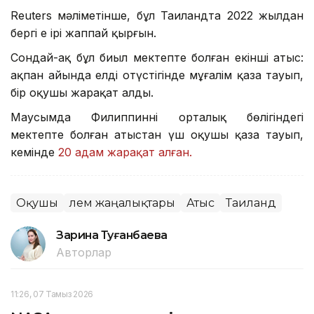
Reuters мәліметінше, бұл Таиландта 2022 жылдан
бергі ең ірі жаппай қырғын.
Сондай-ақ бұл биыл мектепте болған екінші атыс:
ақпан айында елдің оңтүстігінде мұғалім қаза тауып,
бір оқушы жарақат алды.
Маусымда Филиппиннің орталық бөлігіндегі
мектепте болған атыстан үш оқушы қаза тауып,
кемінде
20 адам жарақат алған.
Оқушы
Әлем жаңалықтары
Атыс
Таиланд
Зарина Туғанбаева
Авторлар
11:26, 07 Тамыз 2026