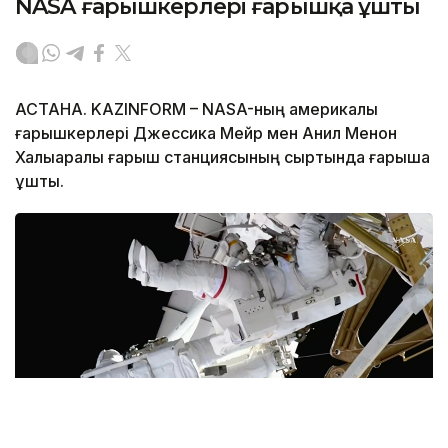
NASA ғарышкерлері ғарышқа ұшты
АСТАНА. KAZINFORM – NASA-ның америкалық
ғарышкерлері Джессика Мейр мен Анил Менон
Халықаралық ғарыш станциясының сыртында ғарышқа
ұшты.