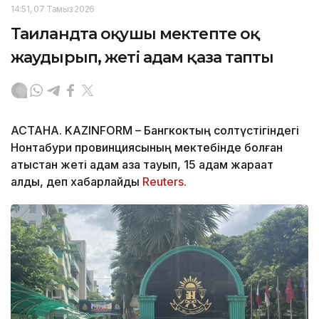
14:51, 07 Тамыз 2026
Таиландта оқушы мектепте оқ
жаудырып, жеті адам қаза тапты
АСТАНА. KAZINFORM – Бангкоктың солтүстігіндегі
Нонтабури провинциясының мектебінде болған
атыстан жеті адам қаза тауып, 15 адам жарақат
алды, деп хабарлайды
Reuters.