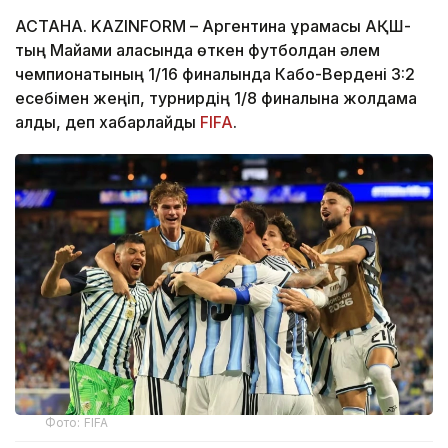
АСТАНА. KAZINFORM – Аргентина құрамасы АҚШ-
тың Майами қаласында өткен футболдан әлем
чемпионатының 1/16 финалында Кабо-Вердені 3:2
есебімен жеңіп, турнирдің 1/8 финалына жолдама
алды, деп хабарлайды
FIFA
.
Фото: FIFA