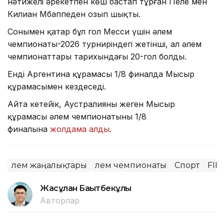
нәтижелі әрекетпен көш бастап тұрған Пеле мен
Килиан Мбаппеден озып шықты.
Сонымен қатар бұл гол Месси үшін әлем
чемпионаты-2026 турниріндегі жетінші, ал әлем
чемпионаттары тарихындағы 20-гол болды.
Енді Аргентина құрамасы 1/8 финалда Мысыр
құрамасымен кездеседі.
Айта кетейік, Аустралияны жеңген Мысыр
құрамасы әлем чемпионатының 1/8
финалына
жолдама алды
.
Әлем жаңалықтары
Әлем чемпионаты
Спорт
FIF
Жасұлан Бақытбекұлы
Авторлар