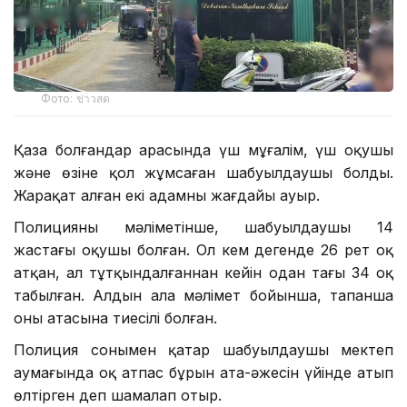
Фото: ข่าวสด
Қаза болғандар арасында үш мұғалім, үш оқушы
және өзіне қол жұмсаған шабуылдаушы болды.
Жарақат алған екі адамның жағдайы ауыр.
Полицияның мәліметінше, шабуылдаушы 14
жастағы оқушы болған. Ол кем дегенде 26 рет оқ
атқан, ал тұтқындалғаннан кейін одан тағы 34 оқ
табылған. Алдын ала мәлімет бойынша, тапанша
оның атасына тиесілі болған.
Полиция сонымен қатар шабуылдаушы мектеп
аумағында оқ атпас бұрын ата-әжесін үйінде атып
өлтірген деп шамалап отыр.