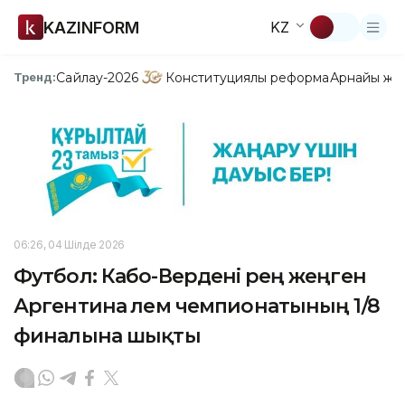
KAZINFORM
KZ
Сайлау-2026
Конституциялық реформа
Арнайы жо
Тренд:
06:26, 04 Шілде 2026
Футбол: Кабо-Вердені әрең жеңген
Аргентина әлем чемпионатының 1/8
финалына шықты