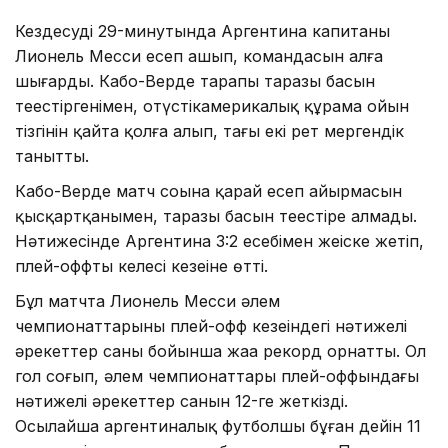
Кездесудің 29-минутында Аргентина капитаны
Лионель Месси есеп ашып, командасын алға
шығарды. Кабо-Верде тарапы таразы басын
теңестіргенімен, оңтүстікамерикалық құрама ойын
тізгінін қайта қолға алып, тағы екі рет мергендік
танытты.
Кабо-Верде матч соңына қарай есеп айырмасын
қысқартқанымен, таразы басын теңестіре алмады.
Нәтижесінде Аргентина 3:2 есебімен жеңіске жетіп,
плей-оффтың келесі кезеңіне өтті.
Бұл матчта Лионель Месси әлем
чемпионаттарының плей-офф кезеңіндегі нәтижелі
әрекеттер саны бойынша жаңа рекорд орнатты. Ол
гол соғып, әлем чемпионаттары плей-оффындағы
нәтижелі әрекеттер санын 12-ге жеткізді.
Осылайша аргентиналық футболшы бұған дейін 11