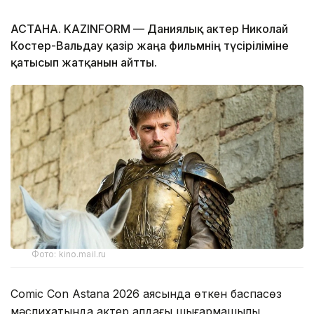
АСТАНА. KAZINFORM — Даниялық актер Николай
Костер-Вальдау қазір жаңа фильмнің түсіріліміне
қатысып жатқанын айтты.
Фото: kino.mail.ru
Comic Con Astana 2026 аясында өткен баспасөз
мәслихатында актер алдағы шығармашылық