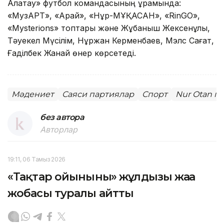
Алатау» футбол командасының құрамында:
«МузАРТ», «Арай», «Нұр-МҰҚАСАН», «RinGO»,
«Mysterions» топтары және Жұбаныш Жексенұлы,
Тәуекел Мүсілім, Нұржан Керменбаев, Мэлс Сағат,
Ғаділбек Жанай өнер көрсетеді.
Мәдениет
Саяси партиялар
Спорт
Nur Otan п
без автора
Авторлар
19:11, 06 Тамыз 2026
«Тақтар ойынының» жұлдызы жаңа
жобасы туралы айтты