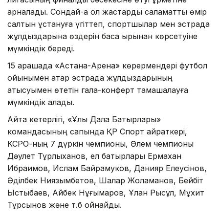
арналады. Сондай-ақ ол жастарды саламатты өмір
салтын ұстануға үгіттеп, спортшылар мен эстрада
жұлдыздарына өздерін басқа қырынан көрсетуіне
мүмкіндік береді.
15 қарашада «Астана-Арена» көрермендері футбол
ойынымен қатар эстрада жұлдыздарының
қатысуымен өтетін гала-конферт тамашалауға
мүмкіндік алады.
Айта кетерлігі, «Ұлы Дала Батырлары»
командасының сапында ҚР Спорт қайраткері,
КСРО-ның 7 дүркін чемпионы, Әлем чемпионы
Дәулет Тұрлыханов, ел батырлары Ермахан
Ибраимов, Ислам Байрамуков, Данияр Елеусінов,
Әділбек Ниязымбетов, Шалқар Жоламанов, Бейбіт
Ыстыбаев, Айбек Нұғымаров, Ұлан Рысқұл, Мұхит
Тұрсынов және т.б ойнайды.