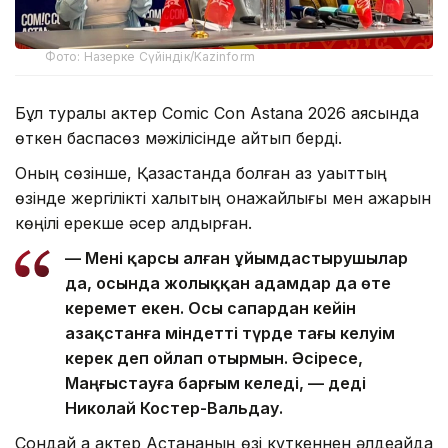
Фото: Назерке Сүйіндік/Kazinform
Бұл туралы актер Comic Con Astana 2026 аясында
өткен баспасөз мәжілісінде айтып берді.
Оның сөзінше, Қазақстанда болған аз уақыттың
өзінде жергілікті халықтың қонақжайлығы мен ақжарқын
көңілі ерекше әсер қалдырған.
— Мені қарсы алған ұйымдастырушылар
да, осында жолыққан адамдар да өте
керемет екен. Осы сапардан кейін
Қазақстанға міндетті түрде тағы келуім
керек деп ойлап отырмын. Әсіресе,
Маңғыстауға барғым келеді, — деді
Николай Костер-Вальдау.
Сондай ақ актер Астананың өзі күткеннен әлдеқайда