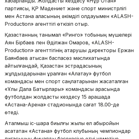
хабарланды. Жолдастық кездесу «Нұр Отан»
партиясы, ҚР Мәдениет және спорт министрлігі
мен Астана қаласының әкімдігі қолдауымен «ALASH-
Production» агенттігі өткізіп отыр.
Қазақстанның танымал «Ринго» тобының мүшелері
Аян Бірбаев пен Әділжан Омаров, «ALASH-
Production» агенттігінің атқарушы директоры Ержан
Баянбаев қатысқан баспасөз мәслихатында
айтылғандай, Қазақстан эстрадасының
жұлдыздарынан құралған «Алатау» футбол
командасы мен спорт саңлақтарынан жасақталған
«Ұлы Дала Батырлары» командасы арасында
футболдан жолдастық кездесу 15 қарашада
«Астана-Арена» стадионында сағат 18.00-де
өтеді.
Аталмыш іс-шара биылғы жылы ел абыройын
асқақтатқан «Астана» футбол клубының чемпиондар
лигасының финалдық бәсекесіне өтуі құрметіне