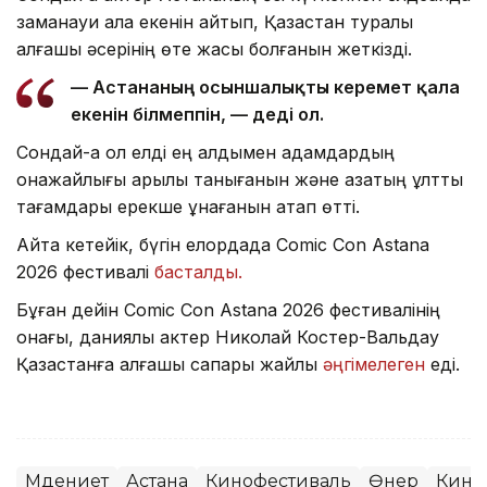
заманауи қала екенін айтып, Қазақстан туралы
алғашқы әсерінің өте жақсы болғанын жеткізді.
— Астананың осыншалықты керемет қала
екенін білмеппін, — деді ол.
Сондай-ақ ол елді ең алдымен адамдардың
қонақжайлығы арқылы танығанын және қазақтың ұлттық
тағамдары ерекше ұнағанын атап өтті.
Айта кетейік, бүгін елордада Comic Con Astana
2026 фестивалі
басталды.
Бұған дейін Comic Con Astana 2026 фестивалінің
қонағы, даниялық актер Николай Костер-Вальдау
Қазақстанға алғашқы сапары жайлы
әңгімелеген
еді.
Мәдениет
Астана
Кинофестиваль
Өнер
Кино