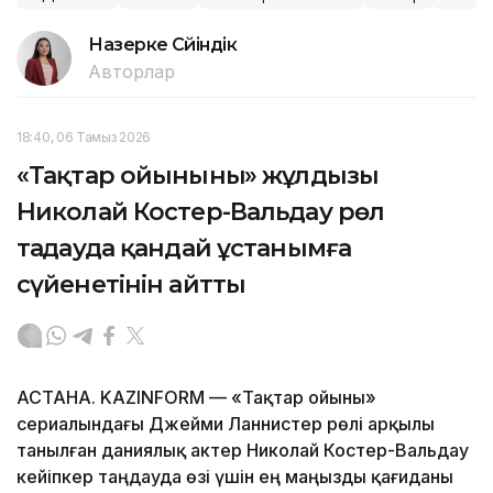
Назерке Сүйіндік
Авторлар
18:40, 06 Тамыз 2026
«Тақтар ойынының» жұлдызы
Николай Костер-Вальдау рөл
таңдауда қандай ұстанымға
сүйенетінін айтты
АСТАНА. KAZINFORM — «Тақтар ойыны»
сериалындағы Джейми Ланнистер рөлі арқылы
танылған даниялық актер Николай Костер-Вальдау
кейіпкер таңдауда өзі үшін ең маңызды қағиданы