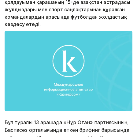
қолдауымен қарашаның 15-де Қазақстан эстрадасы
жұлдыздары мен спорт саңлақтарынан құралған
командалардың арасында футболдан жолдастық
кездесу өтеді.
Бұл туралы 13 қарашада «Нұр Отан» партиясының
Баспасөз орталығында өткен брифинг барысында