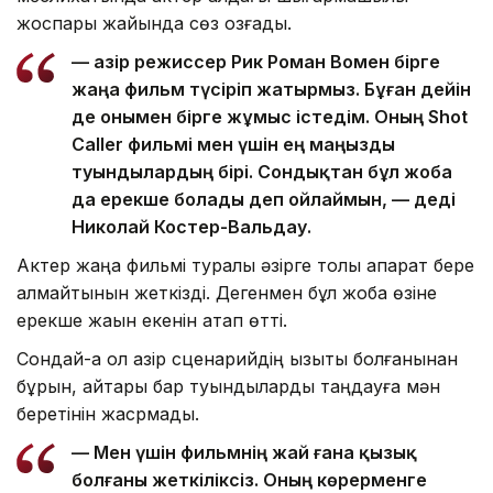
жоспары жайында сөз қозғады.
— Қазір режиссер Рик Роман Вомен бірге
жаңа фильм түсіріп жатырмыз. Бұған дейін
де онымен бірге жұмыс істедім. Оның Shot
Caller фильмі мен үшін ең маңызды
туындылардың бірі. Сондықтан бұл жоба
да ерекше болады деп ойлаймын, — деді
Николай Костер-Вальдау.
Актер жаңа фильмі туралы әзірге толық ақпарат бере
алмайтынын жеткізді. Дегенмен бұл жоба өзіне
ерекше жақын екенін атап өтті.
Сондай-ақ ол қазір сценарийдің қызықты болғанынан
бұрын, айтары бар туындыларды таңдауға мән
беретінін жасрмады.
— Мен үшін фильмнің жай ғана қызық
болғаны жеткіліксіз. Оның көрерменге