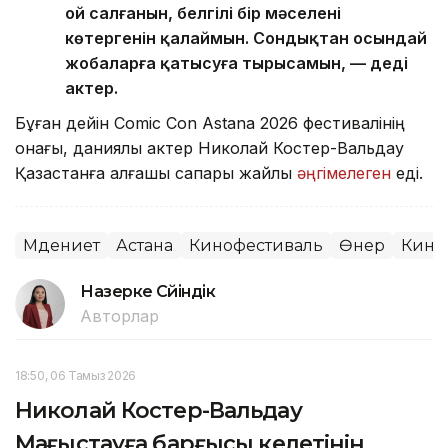
ой салғанын, белгілі бір мәселені
көтергенін қалаймын. Сондықтан осындай
жобаларға қатысуға тырысамын, — деді
актер.
Бұған дейін Comic Con Astana 2026 фестивалінің
қонағы, даниялық актер Николай Костер-Вальдау
Қазақстанға алғашқы сапары жайлы
әңгімелеген
еді.
Мәдениет
Астана
Кинофестиваль
Өнер
Кино
Назерке Сүйіндік
Авторлар
18:50, 06 Тамыз 2026
Николай Костер-Вальдау
Маңғыстауға барғысы келетінін