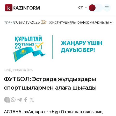
KAZINFORM
KZ
Сайлау-2026
Конституциялық реформа
Арнайы жо
Тренд:
13:16, 13 Қараша 2015
ФУТБОЛ: Эстрада жұлдыздары
спортшылармен алаңға шығады
АСТАНА. ҚазАқпарат - «Нұр Отан» партиясының