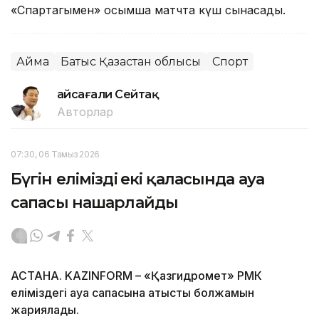
«Спартагымен» қосымша матчта күш сынасады.
Аймақ
Батыс Қазақстан облысы
Спорт
Ғайсағали Сейтақ
Авторлар
07:30, 06 Тамыз 2026
Бүгін еліміздің екі қаласында ауа
сапасы нашарлайды
АСТАНА. KAZINFORM – «Қазгидромет» РМК
еліміздегі ауа сапасына қатысты болжамын
жариялады.