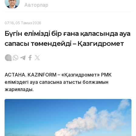
Авторлар
07:16, 05 Тамыз 2026
Бүгін еліміздің бір ғана қаласында ауа
сапасы төмендейді – Қазгидромет
АСТАНА. KAZINFORM – «Қазгидромет» РМК
еліміздегі ауа сапасына қатысты болжамын
жариялады.