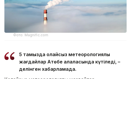
Фото: Magnific.com
5 тамызда қолайсыз метеорологиялық
жағдайлар Ақтөбе қалаласында күтіледі, –
делінген хабарламада.
Қолайсыз метеорологиялық жағдайлар –
атмосфералық ауаның беткі қабатында зиянды
(ластаушы) заттардың шоғырлануына ықпал ететін
қысқамерзімді метеофакторлардың (тымық ауа райы,
жеңіл жел, тұман, инверсия) жиынтығы.
Қолайсыз метеорологиялық жағдай кезінде
елдімекендердегі атмосфералық ауаның сапасы