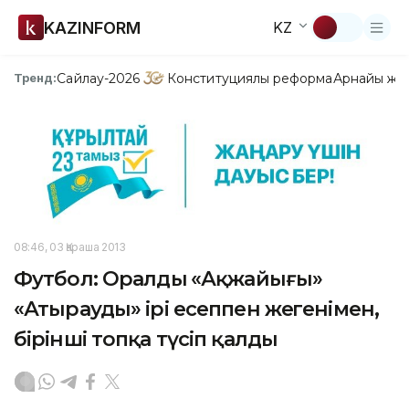
KAZINFORM
KZ
Сайлау-2026
Конституциялық реформа
Арнайы жо
Тренд:
08:46, 03 Қараша 2013
Футбол: Оралдың «Ақжайығы»
«Атырауды» ірі есеппен жеңгенімен,
бірінші топқа түсіп қалды