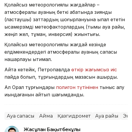
Қолайсыз метеорологиялық жағдайлар –
атмосфералық ауаның беткі қабатында зиянды
(ластаушы) заттардың шоғырлануына ықпал ететін
қысқамерзімді метеофакторлардың (тымық ауа райы,
жеңіл жел, тұман, инверсия) жиынтығы.
Қолайсыз метеорологиялық жағдай кезінде
елдімекендердегі атмосфералық ауаның сапасы
нашарлауы ықтимал.
Айта кетейік, Петропавлда
өткір жағымсыз иіс
пайда болып, тұрғындардың мазасын қашырды.
Ал Орал тұрғындары
полигон түтінінен
тыныс алу
қиындағанын айтып шағымданды.
Ауа сапасы
Аймақ
Қазгидромет
Ауа райы
Эк
Жасұлан Бақытбекұлы