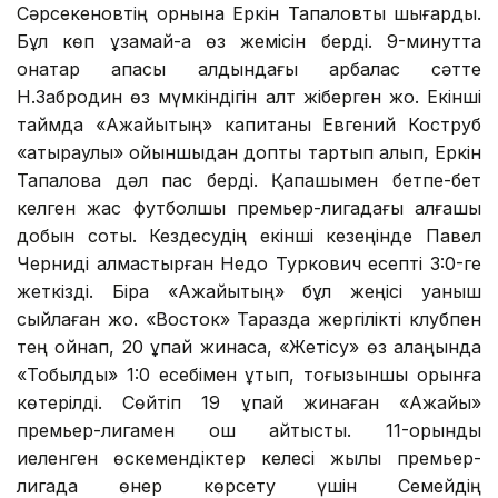
Сәрсекеновтің орнына Еркін Тапаловты шығарды.
Бұл көп ұзамай-ақ өз жемісін берді. 9-минутта
қонақтар қақпасы алдындағы қарбалас сәтте
Н.Забродин өз мүмкіндігін қалт жіберген жоқ. Екінші
таймда «Ақжайықтың» капитаны Евгений Коструб
«атыраулық» ойыншыдан допты тартып алып, Еркін
Тапаловқа дәл пас берді. Қақпашымен бетпе-бет
келген жас футболшы премьер-лигадағы алғашқы
добын соқты. Кездесудің екінші кезеңінде Павел
Черниді алмастырған Недо Туркович есепті 3:0-ге
жеткізді. Бірақ «Ақжайықтың» бұл жеңісі қуаныш
сыйлаған жоқ. «Восток» Таразда жергілікті клубпен
тең ойнап, 20 ұпай жинаса, «Жетісу» өз алаңында
«Тобылды» 1:0 есебімен ұтып, тоғызыншы орынға
көтерілді. Сөйтіп 19 ұпай жинаған «Ақжайық»
премьер-лигамен қош айтысты. 11-орынды
иеленген өскемендіктер келесі жылы премьер-
лигада өнер көрсету үшін Семейдің