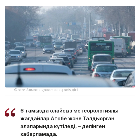
Фото: Алматы қаласының әкімдігі
6 тамызда қолайсыз метеорологиялық
жағдайлар Ақтөбе және Талдықорған
қалаларында күтіледі, – делінген
хабарламада.