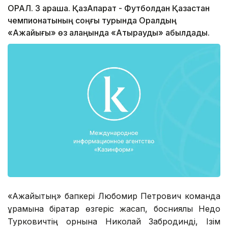
ОРАЛ. 3 қараша. ҚазАқпарат - Футболдан Қазақстан
чемпионатының соңғы турында Оралдың
«Ақжайығы» өз алаңында «Атырауды» қабылдады.
«Ақжайықтың» бапкері Любомир Петрович команда
құрамына бірқатар өзгеріс жасап, босниялық Недо
Турковичтің орнына Николай Забродинді, Ізім