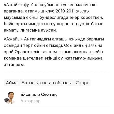
«Ақжайық» футбол клубынан түскен мәліметке
қарағанда, аталмыш клуб 2010-2011 жылғы
маусымда екінші бундеслигада өнер көрсеткен.
Кейін қаржы қиындығына ұшырап, оңтүстік-батыс
аймақтық лигасына ауысқан.
«Ақжайық» Анталиядағы алғашқы жиында барлығы
осындай төрт ойын өткізеді. Осы айдың аяғына
қарай Оралға келіп, аз-кем тыныс алғаннан кейін
команда шетелдегі екінші оқу-жаттығу жиынына
аттанады.
Аймақ
Батыс Қазақстан облысы
Спорт
Ғайсағали Сейтақ
Авторлар