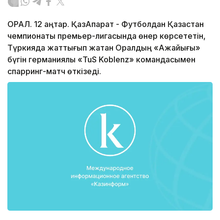
ОРАЛ. 12 қаңтар. ҚазАқпарат - Футболдан Қазақстан
чемпионаты премьер-лигасында өнер көрсететін,
Түркияда жаттығып жатқан Оралдың «Ақжайығы»
бүгін германиялық «TuS Koblenz» командасымен
спарринг-матч өткізеді.