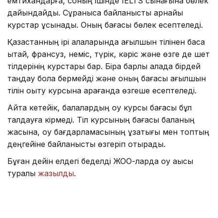
емтихандарға, соның ішінде IELTS сынағына бөлек
дайындайды. Сұранысқа байланысты арнайы
курстар ұсынады. Оның бағасы бөлек есептеледі.
Қазақстанның ірі қалаларында ағылшын тілінен басқа
қытай, франсуз, неміс, түрік, кәріс және өзге де шет
тілдерінің курстары бар. Бірақ барлық қалада бірдей
таңдау бола бермейді және оның бағасы ағылшын
тілін оқыту курсына қарағанда өзгеше есептеледі.
Айта кетейік, балалардың оқу курсы бағасы бұл
талдауға кірмеді. Тіл курсының бағасы баланың
жасына, оқу бағдарламасының ұзақтығы мен топтың
деңгейіне байланысты өзгеріп отырады.
Бұған дейін елдегі беделді ЖОО-ларда оқу ақысы
туралы
жазылды
.
Тіл
Аймақ
Қаржы