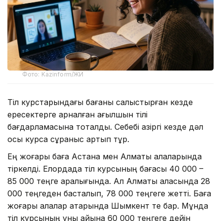
Фото: Kazinform/ЖИ
Тіл курстарындағы бағаны салыстырған кезде
ересектерге арналған ағылшын тілі
бағдарламасына тоқталдық. Себебі қазіргі кезде дәл
осы курсқа сұраныс артып тұр.
Ең жоғары баға Астана мен Алматы қалаларында
тіркелді. Елордада тіл курсының бағасы 40 000 –
85 000 теңге аралығында. Ал Алматы қаласында 28
000 теңгеден басталып, 78 000 теңгеге жетті. Баға
жоғары қалалар қатарында Шымкент те бар. Мұнда
тіл курсының құны айына 60 000 теңгеге дейін