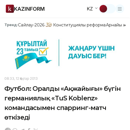
KAZINFORM
KZ
Сайлау-2026
Конституциялық реформа
Арнайы жо
Тренд:
08:33, 12 Қаңтар 2013
Футбол: Оралдың «Ақжайығы» бүгін
германиялық «TuS Koblenz»
командасымен спарринг-матч
өткізеді