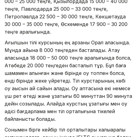
000 – 25 000 теңге, Қызылордада 15 000 – 40 000
теңге, Павлодарда 25 000 – 33 000 теңге,
Петропавлда 22 500 – 30 000 теңге, Көкшетауда
30 000 – 35 000 теңге, Өскеменде 17 900 – 30 200
теңге аралығында.
Ағылшын тілі курсының ең арзаны Орал қаласында.
Мұнда айына 8 000 теңгеден басталады. Ақтау
қаласында 18 000 – 50 000 теңге аралығында болса,
Ақтөбеде 20 000 теңгеден басталып тұр. Бұл баға
шамамен алынған және бірінде оқу топпен болса,
енді бірінде жеке үйретеді. Тіл курстарының көбі
оқу ақысын ай сайын алады. Оқу аптасына екі немесе
үш рет өтеді және ұзақтығы 60 минуттан 90 минутқа
дейін созылады. Алайда курстың ұзақтығы мен оқу
әдісі бағдарлама мен тіл орталығына тікелей
байланысты болады.
Сонымен бірге кейбір тіл орталықтары халықаралық