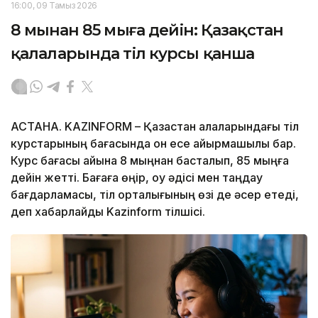
16:00, 09 Тамыз 2026
8 мыңнан 85 мыңға дейін: Қазақстан
қалаларында тіл курсы қанша
АСТАНА. KAZINFORM – Қазақстан қалаларындағы тіл
курстарының бағасында он есе айырмашылық бар.
Курс бағасы айына 8 мыңнан басталып, 85 мыңға
дейін жетті. Бағаға өңір, оқу әдісі мен таңдау
бағдарламасы, тіл орталығының өзі де әсер етеді,
деп хабарлайды Kazinform тілшісі.