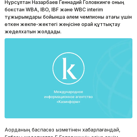
Нұрсұлтан Назарбаев Геннадий Головкинге оның
бокстан WBA, IBO, IBF және WBC interim
тұжырымдары бойынша әлем чемпионы атағы үшін
өткен жекпе-жектегі жеңісіне орай құттықтау
жеделхатын жолдады.
Ақорданың баспасөз қызметінен хабарлағандай,