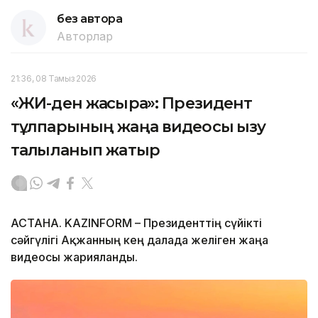
без автора
Авторлар
21:36, 08 Тамыз 2026
«ЖИ-ден жақсырақ»: Президент
тұлпарының жаңа видеосы қызу
талқыланып жатыр
АСТАНА. KAZINFORM – Президенттің сүйікті
сәйгүлігі Ақжанның кең далада желіген жаңа
видеосы жарияланды.