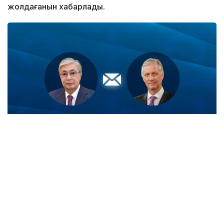
жолдағанын хабарлады.
Фото: Ақорда
- Король жеделхатта Мемлекет
басшысының Бельгияның Ұлттық күніне
орай білдірген жылы лебізіне шынайы
ризашылығын жеткізген, - делінген