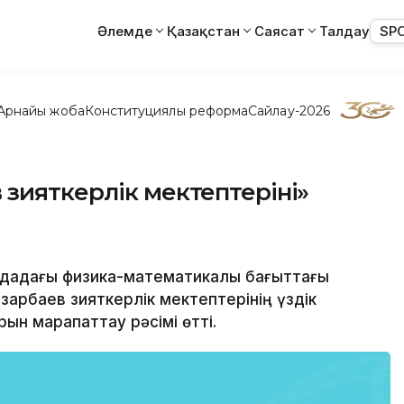
Әлемде
Қазақстан
Саясат
Талдау
SP
Арнайы жоба
Конституциялық реформа
Сайлау-2026
зияткерлік мектептерінің»
ордадағы физика-математикалық бағыттағы
зарбаев зияткерлік мектептерінің үздік
рын марапаттау рәсімі өтті.