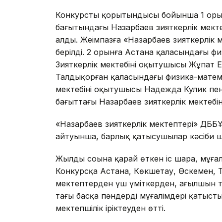
Конкурстың қорытындысы бойынша 1 оры
бағытындағы Назарбаев зияткерлік мект
алды. Жеңімпазға «Назарбаев зияткерлік ме
берілді. 2 орынға Астана қаласындағы 
Зияткерлік мектебінің оқытушысы Жұпат 
Талдықорған қаласындағы физика-матема
мектебінің оқытушысы Надежда Кулик п
бағыттағы Назарбаев зияткерлік мектебін
«Назарбаев зияткерлік мектептері» ДБ
айтуынша, барлық қатысушылар кәсіби ше
Жылдың соңына қарай өткен іс шара, мұға
Конкурсқа Астана, Көкшетау, Өскемен, 
мектептерден үш үміткерден, ағылшын ті
тағы басқа пәндердің мұғалімдері қатыс
мектепшілік іріктеуден өтті.