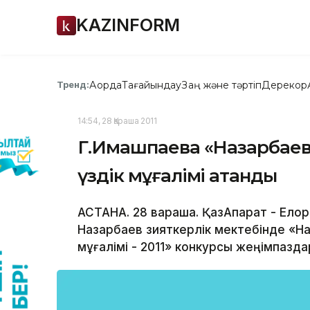
KAZINFORM
Ақорда
Тағайындау
Заң және тәртіп
Дерекқор
Тренд:
14:54, 28 Қараша 2011
Г.Имашпаева «Назарбаев 
үздік мұғалімі атанды
АСТАНА. 28 қвараша. ҚазАқпарат - Ел
Назарбаев зияткерлік мектебінде «На
мұғалімі - 2011» конкурсы жеңімпазда