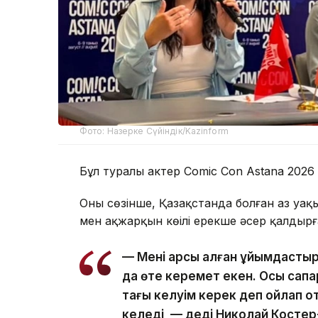
Фото: Назерке Сүйіндік/Kazinform
Бұл туралы актер Comic Con Astana 2026 
Оның сөзінше, Қазақстанда болған аз уақы
мен ақжарқын көңілі ерекше әсер қалдырғ
— Мені қарсы алған ұйымдасты
да өте керемет екен. Осы сапар
тағы келуім керек деп ойлап 
келеді, — деді Николай Костер