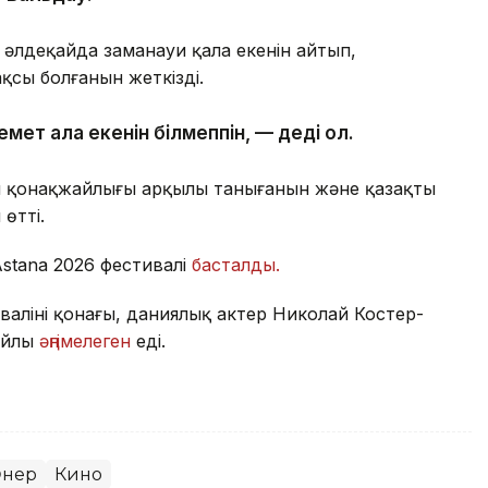
 әлдеқайда заманауи қала екенін айтып,
ақсы болғанын жеткізді.
ет қала екенін білмеппін, — деді ол.
ың қонақжайлығы арқылы танығанын және қазақтың
өтті.
Astana 2026 фестивалі
басталды.
валінің қонағы, даниялық актер Николай Костер-
айлы
әңгімелеген
еді.
нер
Кино