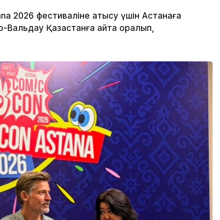
a 2026 фестиваліне қатысу үшін Астанаға
-Вальдау Қазақстанға қайта оралып,