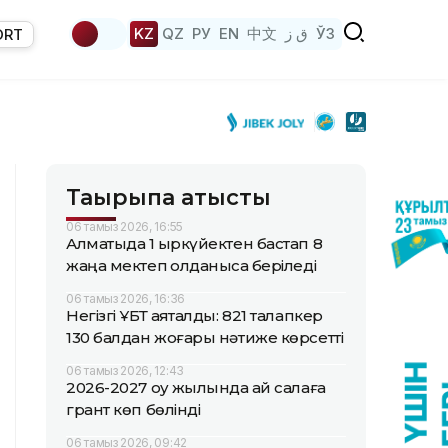
KZ
QZ
РУ
EN
中文
ق ز
ЎЗ
ORT
Тақырыпқа қатысты
06 тамыз 2026, 16:55
Алматыда 1 қыркүйектен бастап 8
жаңа мектеп қолданысқа беріледі
06 тамыз 2026, 16:36
Негізгі ҰБТ аяқталды: 821 талапкер
130 балдан жоғары нәтиже көрсетті
06 тамыз 2026, 12:43
2026-2027 оқу жылында қай салаға
грант көп бөлінді
06 тамыз 2026, 09:42