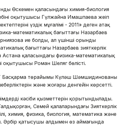
нды Өскемен қаласындағы химия-биология
ебінің оқытушысы Гүлжайна Имашпаева жеңіп
ктептерінің үздік мұғалімі - 2011» деген атақ
физика-математикалық бағыттағы Назарбаев
Ерниязова ие болды, ал үшінші орынды
тикалық бағыттағы Назарбаев зияткерлік
ен Астана қаласындағы физика-математикалық
ің оқытушысы Роман Шеляг бөлісті.
БҰ Басқарма төрайымы Күләш Шәмшидинованың
берліктерін және жоғары денгейін көрсетті.
лімдердің кәсіби қызметтерін қорытындылады.
Талдықорған, Семей қалаларындағы Зияткерлік
лі, химия, физика, биология, математика және
ты. Әрбір қатысушы алдымен өз аймағында