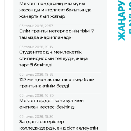
Мектеп пәндерінің мазмұны
жасанды интеллект бағытында
жаңартылып жатыр
05 тамыз 2026, 21:57
Білім гранты иегерлерінің тізімі 7
тамызда жарияланады
05 тамыз 2026, 19:16
Студенттердің мемлекеттік
стипендиясын төлеудің жаңа
тәртібі бекітілді
05 тамыз 2026, 18:29
127 мыңнан астам талапкер білім
грантына өтінім берді
05 тамыз 2026, 16:30
Мектептердегі каникул мен
емтихан кестесі бекітілді
05 тамыз 2026, 15:30
Заңдағы өзгерістер
колледждердің өндірістік әлеуетін