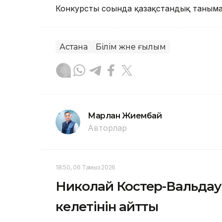
Конкурстың соңында қазақстандық таныма
Астана
Білім және ғылым
Марлан Жиембай
Авторлар
18:50, 06 Тамыз 2026
Николай Костер-Вальдау
келетінін айтты