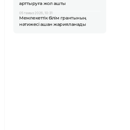
арттыруға жол ашты
05 тамыз 2026, 10:31
Мемлекеттік білім грантының
нәтижесі қашан жарияланады