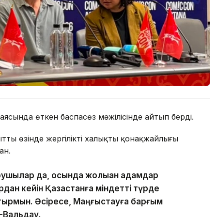
аясында өткен баспасөз мәжілісінде айтып берді.
ттың өзінде жергілікті халықтың қонақжайлығы
ан.
рушылар да, осында жолыққан адамдар
дан кейін Қазақстанға міндетті түрде
отырмын. Әсіресе, Маңғыстауға барғым
-Вальдау.