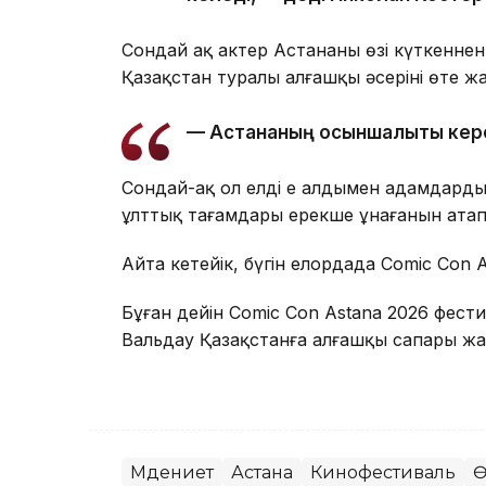
Сондай ақ актер Астананың өзі күткеннен
Қазақстан туралы алғашқы әсерінің өте ж
— Астананың осыншалықты керем
Сондай-ақ ол елді ең алдымен адамдард
ұлттық тағамдары ерекше ұнағанын атап 
Айта кетейік, бүгін елордада Comic Con 
Бұған дейін Comic Con Astana 2026 фести
Вальдау Қазақстанға алғашқы сапары ж
Мәдениет
Астана
Кинофестиваль
Ө