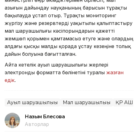
азығын дайындау науқанының барысын тұрақты
бақылауда ұстап отыр. Тұрақты мониторинг
жүргізу және резервтерді уақытылы қалыптастыру
мал шаруашылығы кәсіпорындарын қажетті
жемшөп қорымен қамтамасыз етуге және олардың
алдағы қысқы малды қорада ұстау кезеңіне толық
дайын болуына бағытталған.
Айта кетелік ауыл шаруашылығы жерлері
электронды форматта бөлінетіні туралы
жазған
едік
.
Ауыл шаруашылығы
Мал шаруашылығы
ҚР АШМ
Назым Бөлесова
Авторлар