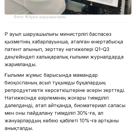
Фото: ҚР Ауыл шаруашылығы
ҚР ауыл шаруашылығы министрлігі баспасөз
қызметінің хабарлауынша, аталған өнертабысқа
патент алынып, зерттеу нәтижелері Q1–Q3
деңгейіндегі халықаралық ғылыми журналдарда
жарияланды.
Ғылыми жұмыс барысында мамандар
биоқоспаның асыл тұқымды бұқалардың
репродуктивтік көрсеткіштеріне әсерін зерттеді.
Нәтижесінде әзірлеменің жоғары тиімділігі
дәлелденді, атап айтқанда, биоматериал сапасы
мен оны пайдалану тиімділігі 30%-ға, ал
жануарлардың көбею қабілеті 10%-ға артқаны
анықталды.