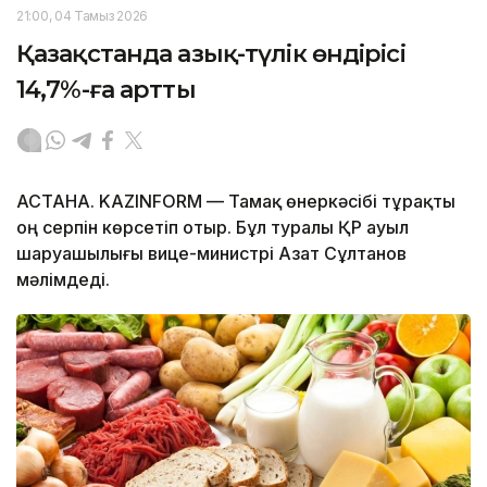
21:00, 04 Тамыз 2026
Қазақстанда азық-түлік өндірісі
14,7%-ға артты
АСТАНА. KAZINFORM — Тамақ өнеркәсібі тұрақты
оң серпін көрсетіп отыр. Бұл туралы ҚР ауыл
шаруашылығы вице-министрі Азат Сұлтанов
мәлімдеді.