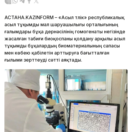
АСТАНА.KAZINFORM – «Асыл түлік» республикалық
асыл тұқымды мал шаруашылығы орталығының
ғалымдары бұқа дернәсілінің гомогенаты негізінде
жасалған табиғи биоқоспаны қолдану арқылы асыл
тұқымды бұқалардың биоматериалының сапасы
мен көбею қабілетін арттыруға бағытталған
ғылыми зерттеуді сәтті аяқтады.