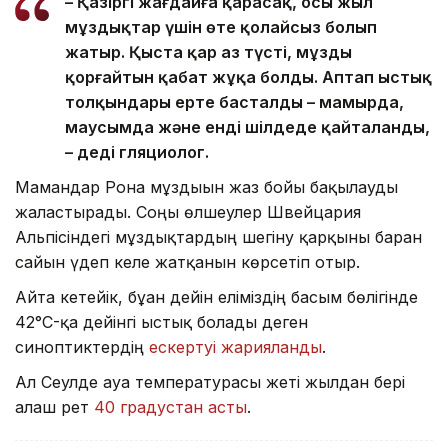
– Қазіргі жағдайға қарасақ, осы жыл
мұздықтар үшін өте қолайсыз болып
жатыр. Қыста қар аз түсті, мұзды
қорғайтын қабат жұқа болды. Аптап ыстық
толқындары ерте басталды – мамырда,
маусымда және енді шілдеде қайталанды,
– деді гляциолог.
Мамандар Рона мұздығын жаз бойы бақылауды
жалғастырады. Соңғы өлшеулер Швейцария
Альпісіндегі мұздықтардың шегіну қарқыны барған
сайын үдеп келе жатқанын көрсетіп отыр.
Айта кетейік, бұған дейін еліміздің басым бөлігінде
42°C-қа дейінгі ыстық болады деген
синоптиктердің
ескертуі жарияланды
.
Ал Сеулде ауа температурасы жеті жылдан бері
алғаш рет
40 градустан асты
.