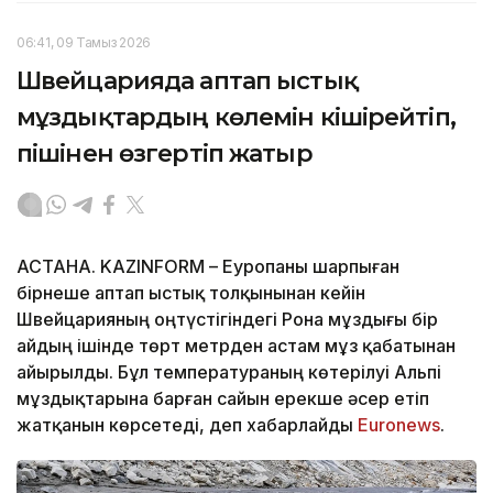
06:41, 09 Тамыз 2026
Швейцарияда аптап ыстық
мұздықтардың көлемін кішірейтіп,
пішінен өзгертіп жатыр
АСТАНА. KAZINFORM – Еуропаны шарпыған
бірнеше аптап ыстық толқынынан кейін
Швейцарияның оңтүстігіндегі Рона мұздығы бір
айдың ішінде төрт метрден астам мұз қабатынан
айырылды. Бұл температураның көтерілуі Альпі
мұздықтарына барған сайын ерекше әсер етіп
жатқанын көрсетеді, деп хабарлайды
Еuronews
.