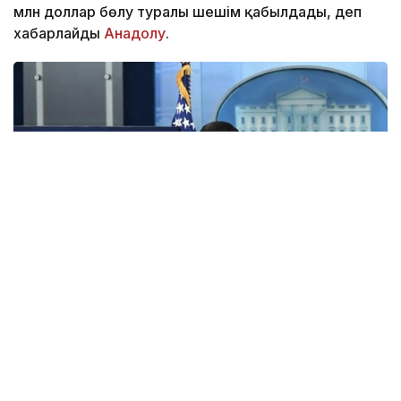
млн доллар бөлу туралы шешім қабылдады, деп
хабарлайды
Анадолу
.
Фото: Анадолу
АҚШ Мемлекеттік хатшысы Марко Рубио Орта
дәліз деп те аталатын Транскаспий сауда бағыты
бойындағы жеке сектор инвестицияларына қолдау
көрсететін Транскаспий бастамасы қорының