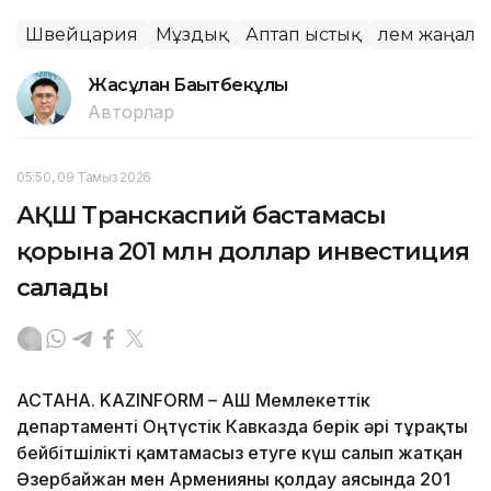
Швейцария
Мұздық
Аптап ыстық
Әлем жаңал
Жасұлан Бақытбекұлы
Авторлар
05:50, 09 Тамыз 2026
АҚШ Транскаспий бастамасы
қорына 201 млн доллар инвестиция
салады
АСТАНА. KAZINFORM – АҚШ Мемлекеттік
департаменті Оңтүстік Кавказда берік әрі тұрақты
бейбітшілікті қамтамасыз етуге күш салып жатқан
Әзербайжан мен Арменияны қолдау аясында 201