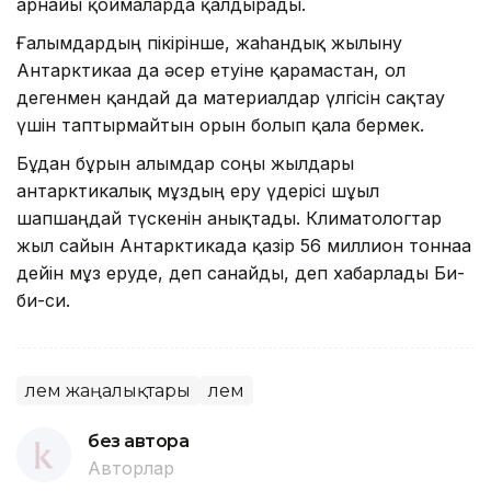
арнайы қоймаларда қалдырады.
Ғалымдардың пікірінше, жаһандық жылыну
Антарктикаға да әсер етуіне қарамастан, ол
дегенмен қандай да материалдар үлгісін сақтау
үшін таптырмайтын орын болып қала бермек.
Бұдан бұрын ғалымдар соңғы жылдары
антарктикалық мұздың еру үдерісі шұғыл
шапшаңдай түскенін анықтады. Климатологтар
жыл сайын Антарктикада қазір 56 миллион тоннаға
дейін мұз еруде, деп санайды, деп хабарлады Би-
би-си.
Әлем жаңалықтары
Әлем
без автора
Авторлар