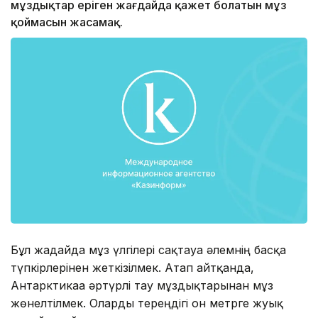
мұздықтар еріген жағдайда қажет болатын мұз
қоймасын жасамақ.
Бұл жағдайда мұз үлгілері сақтауға әлемнің басқа
түпкірлерінен жеткізілмек. Атап айтқанда,
Антарктикаға әртүрлі тау мұздықтарынан мұз
жөнелтілмек. Оларды тереңдігі он метрге жуық