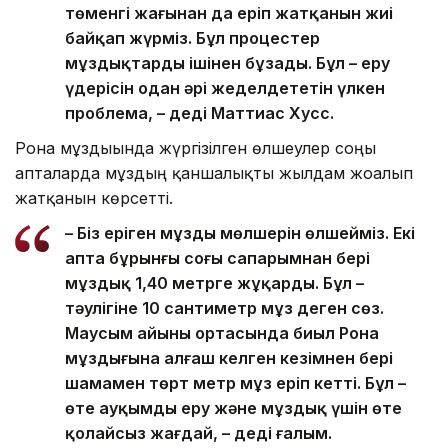
төменгі жағынан да еріп жатқанын жиі
байқап жүрміз. Бұл процестер
мұздықтарды ішінен бұзады. Бұл – еру
үдерісін одан әрі жеделдететін үлкен
проблема, – деді Маттиас Хусс.
Рона мұздығында жүргізілген өлшеулер соңғы
апталарда мұздың қаншалықты жылдам жоғалып
жатқанын көрсетті.
– Біз еріген мұздың мөлшерін өлшейміз. Екі
апта бұрынғы соңғы сапарымнан бері
мұздық 1,40 метрге жұқарды. Бұл –
тәулігіне 10 сантиметр мұз деген сөз.
Маусым айының ортасында биыл Рона
мұздығына алғаш келген кезімнен бері
шамамен төрт метр мұз еріп кетті. Бұл –
өте ауқымды еру және мұздық үшін өте
қолайсыз жағдай, – деді ғалым.