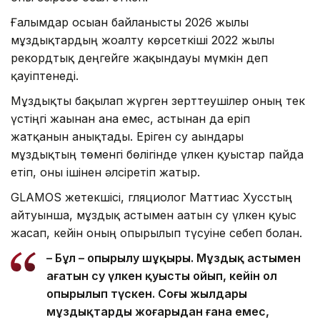
Ғалымдар осыған байланысты 2026 жылы
мұздықтардың жоғалту көрсеткіші 2022 жылғы
рекордтық деңгейге жақындауы мүмкін деп
қауіптенеді.
Мұздықты бақылап жүрген зерттеушілер оның тек
үстіңгі жағынан ғана емес, астынан да еріп
жатқанын анықтады. Еріген су ағындары
мұздықтың төменгі бөлігінде үлкен қуыстар пайда
етіп, оны ішінен әлсіретіп жатыр.
GLAMOS жетекшісі, гляциолог Маттиас Хусстың
айтуынша, мұздық астымен ағатын су үлкен қуыс
жасап, кейін оның опырылып түсуіне себеп болған.
– Бұл – опырылу шұңқыры. Мұздық астымен
ағатын су үлкен қуысты ойып, кейін ол
опырылып түскен. Соңғы жылдары
мұздықтардың жоғарыдан ғана емес,