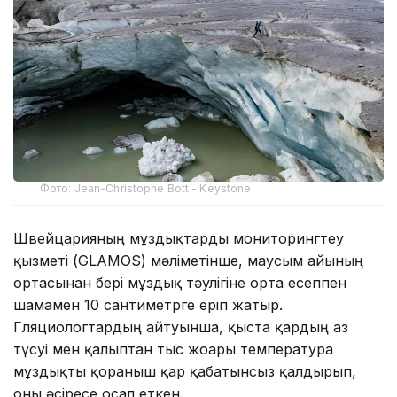
Фото: Jean-Christophe Bott - Keystone
Швейцарияның мұздықтарды мониторингтеу
қызметі (GLAMOS) мәліметінше, маусым айының
ортасынан бері мұздық тәулігіне орта есеппен
шамамен 10 сантиметрге еріп жатыр.
Гляциологтардың айтуынша, қыста қардың аз
түсуі мен қалыптан тыс жоғары температура
мұздықты қорғаныш қар қабатынсыз қалдырып,
оны әсіресе осал еткен.