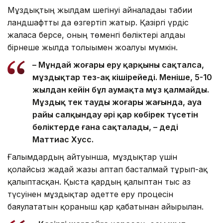
Мұздықтың жылдам шегінуі айналадағы табиғи
ландшафтты да өзгертіп жатыр. Қазіргі үрдіс
жалғаса берсе, оның төменгі бөліктері алдағы
бірнеше жылда толығымен жоғалуы мүмкін.
– Мұндай жоғары еру қарқыны сақталса,
мұздықтар тез-ақ кішірейеді. Меніңше, 5-10
жылдан кейін бұл аумақта мұз қалмайды.
Мұздық тек таудың жоғары жағында, ауа
райы салқындау әрі қар көбірек түсетін
бөліктерде ғана сақталады, – деді
Маттиас Хусс.
Ғалымдардың айтуынша, мұздықтар үшін
қолайсыз жағдай жазғы аптап басталмай тұрып-ақ
қалыптасқан. Қыста қардың қалыптан тыс аз
түсуінен мұздықтар әдетте еру процесін
баяулататын қорғаныш қар қабатынан айырылған.