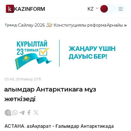
KAZINFORM
KZ
Сайлау-2026
Конституциялық реформа
Арнайы жо
Тренд:
05:48, 28 Мамыр 2015
Ғалымдар Антарктикаға мұз
жеткізеді
АСТАНА. ҚазАқпарат - Ғалымдар Антарктикада