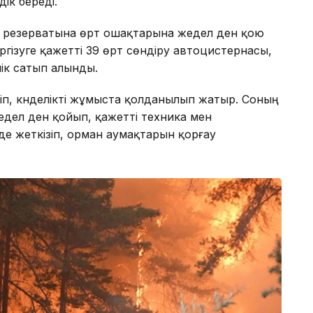
дік береді.
и резерватына өрт ошақтарына жедел ден қою
ргізуге қажетті 39 өрт сөндіру автоцистернасы,
ік сатып алынды.
ліп, күнделікті жұмыста қолданылып жатыр. Соның
дел ден қойып, қажетті техника мен
е жеткізіп, орман аумақтарын қорғау