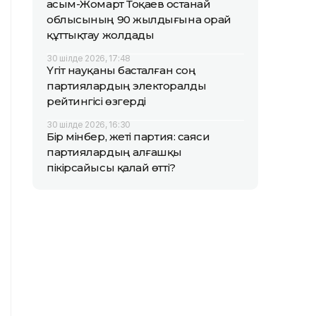
Қасым-Жомарт Тоқаев Қостанай
облысының 90 жылдығына орай
құттықтау жолдады
30 шілде 2026, 17:48
Үгіт науқаны басталған соң
партиялардың электоралды
рейтингісі өзгерді
30 шілде 2026, 16:30
Бір мінбер, жеті партия: саяси
партиялардың алғашқы
пікірсайысы қалай өтті?