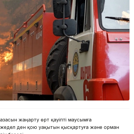
засын жаңарту өрт қауіпті маусымға
 жедел ден қою уақытын қысқартуға және орман