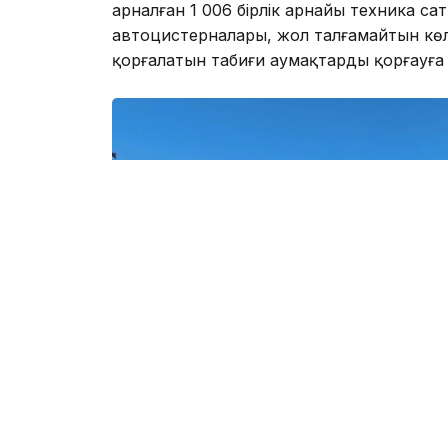
арналған 1 006 бірлік арнайы техника с
автоцистерналары, жол талғамайтын көл
қорғалатын табиғи аумақтарды қорғауға 