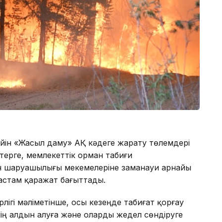
 дейін «Жасыл даму» АҚ кәдеге жарату төлемдері
терге, мемлекеттік орман табиғи
н шаруашылығы мекемелеріне заманауи арнайы
 астам қаражат бағыттады.
лігі мәліметінше, осы кезеңде табиғат қорғау
ің алдын алуға және оларды жедел сөндіруге