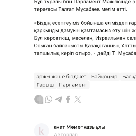
Бұл туралы бүгін Парламент Мәжілісінде 
төрағасы Талғат Мұсабаев мәлім етті.
«Біздің есептеуіміз бойынша еліміздегі
қарқынды дамуын қамтамасыз ету үшін ж
Бұл көрсеткіш, мәселен, Израильмен са
Осыған байланысты Қазақстанның Ұлтты
тапшылық көріп отыр», - дейді Т. Мұсаба
Қаржы және бюджет
Байқоңыр
Басқ
Ғарыш
Парламент
Қанат Мәметқазыұлы
Авторлар