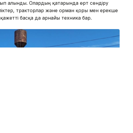
атып алынды. Олардың қатарында өрт сөндіру
іктер, тракторлар және орман қоры мен ерекше
қажетті басқа да арнайы техника бар.