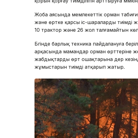
қорын қорғау тиімділігін арттыруға мүмкін
Жоба аясында мемлекеттік орман табиғ
және өртке қарсы іс-шараларды тиімді жү
10 трактор және 26 жол талғамайтын көл
Бүгінде барлық техника пайдалануға бері
арқасында мамандар орман өрттеріне же
жабдықтарды өрт ошақтарына дер кезінд
жұмыстарын тиімді атқарып жатыр.