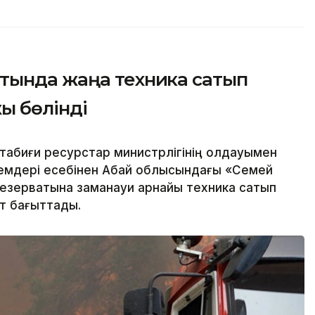
тында жаңа техника сатып
жы бөлінді
табиғи ресурстар министрлігінің қолдауымен
емдері есебінен Абай облысындағы «Семей
езерватына заманауи арнайы техника сатып
ат бағыттады.