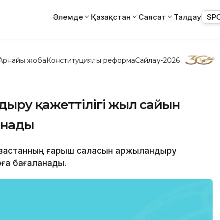
Әлемде
Қазақстан
Саясат
Талдау
SP
Арнайы жоба
Конституциялық реформа
Сайлау-2026
дыру қажеттілігі жыл сайын
анады
Қазақстанның ғарыш саласын қаржыландыру
рға бағаланады.