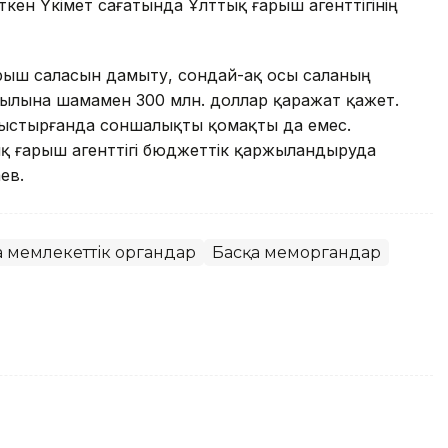
өткен Үкімет сағатында Ұлттық ғарыш агенттігінің
 ғарыш саласын дамыту, сондай-ақ осы саланың
ылына шамамен 300 млн. доллар қаражат қажет.
лыстырғанда соншалықты қомақты да емес.
қ ғарыш агенттігі бюджеттік қаржыландыруда
ев.
а мемлекеттік органдар
Басқа меморгандар