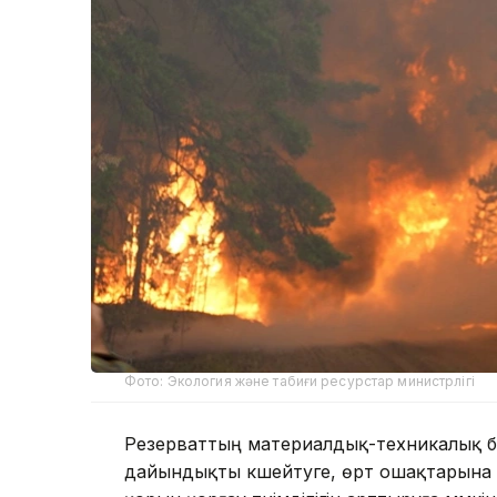
Фото: Экология және табиғи ресурстар министрлігі
Резерваттың материалдық-техникалық ба
дайындықты күшейтуге, өрт ошақтарына