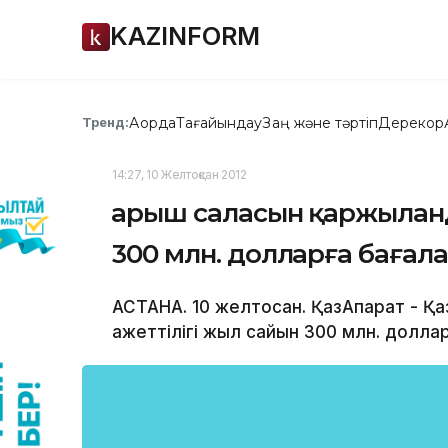
KAZINFORM
Ақорда
Тағайындау
Заң және тәртіп
Дерекқор
Тренд:
14:27, 10 Желтоқсан 2012
Ғарыш саласын қаржылан
300 млн. долларға бағал
АСТАНА. 10 желтоқсан. ҚазАқпарат - 
қажеттілігі жыл сайын 300 млн. долла