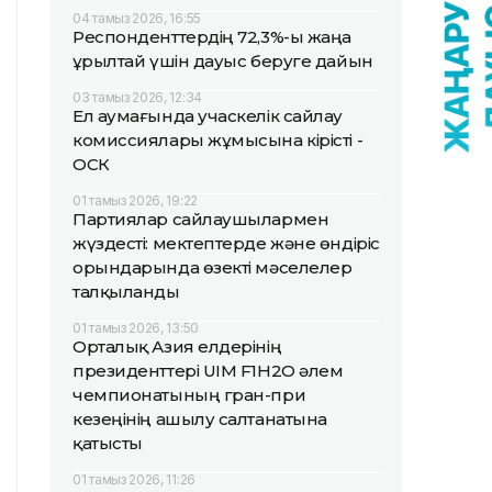
04 тамыз 2026, 16:55
Респонденттердің 72,3%-ы жаңа
Құрылтай үшін дауыс беруге дайын
03 тамыз 2026, 12:34
Ел аумағында учаскелік сайлау
комиссиялары жұмысына кірісті -
ОСК
01 тамыз 2026, 19:22
Партиялар сайлаушылармен
жүздесті: мектептерде және өндіріс
орындарында өзекті мәселелер
талқыланды
01 тамыз 2026, 13:50
Орталық Азия елдерінің
президенттері UIM F1H2O әлем
чемпионатының гран-при
кезеңінің ашылу салтанатына
қатысты
01 тамыз 2026, 11:26