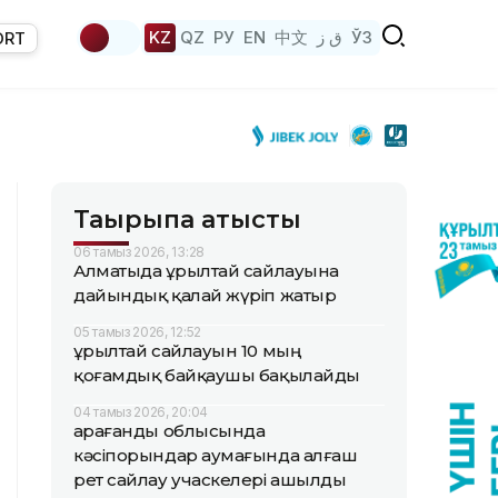
KZ
QZ
РУ
EN
中文
ق ز
ЎЗ
ORT
Тақырыпқа қатысты
06 тамыз 2026, 13:28
Алматыда Құрылтай сайлауына
дайындық қалай жүріп жатыр
05 тамыз 2026, 12:52
Құрылтай сайлауын 10 мың
қоғамдық байқаушы бақылайды
04 тамыз 2026, 20:04
Қарағанды облысында
кәсіпорындар аумағында алғаш
рет сайлау учаскелері ашылды