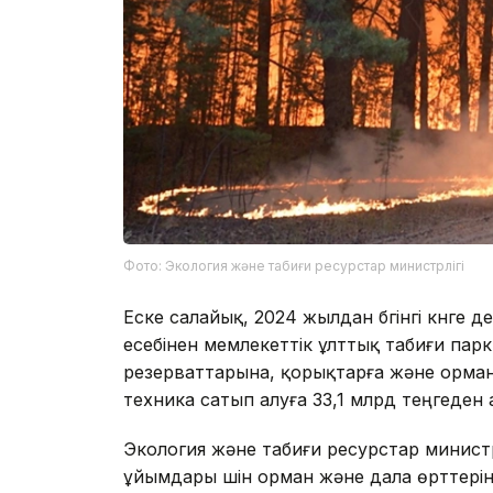
Фото: Экология және табиғи ресурстар министрлігі
Еске салайық, 2024 жылдан бүгінгі күнге
есебінен мемлекеттік ұлттық табиғи парк
резерваттарына, қорықтарға және орма
техника сатып алуға 33,1 млрд теңгеден
Экология және табиғи ресурстар министр
ұйымдары үшін орман және дала өрттерін