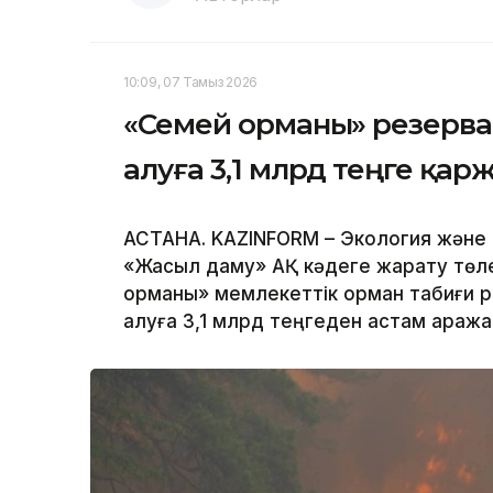
10:09, 07 Тамыз 2026
«Семей орманы» резерва
алуға 3,1 млрд теңге қар
АСТАНА. KAZINFORM – Экология және 
«Жасыл даму» АҚ кәдеге жарату төл
орманы» мемлекеттік орман табиғи р
алуға 3,1 млрд теңгеден астам қараж