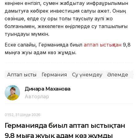
кеңінен енгізіп, сумен жабдықтау инфрақұрылымын
дамытуға көбірек инвестиция салуы қажет. Оның
сөзінше, елде су қоры толық таусылу қаупі жоқ
болғанымен, жекелеген өңірлерде су тапшылығы
туындауы мүмкін.
Еске салайық, Германияда биыл
аптап ыстықтан
9,8
мыңға жуық адам көз жұмды.
Аптап ыстық
Германия
Су үнемдеу
Әлемде
С
Динара Маханова
Авторлар
01:52, 31 Шілде 2026
Германияда биыл аптап ыстықтан
9,8 мыңға жуық адам көз жұмды