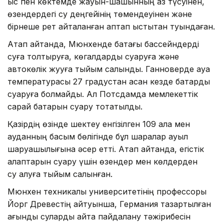
қыс пен көктемде жауын-шашынның аз түсуінен,
өзендердегі су деңгейінің төмендеуінен және
бірнеше рет қайталанған аптап ыстықтан туындаған.
Атап айтқанда, Мюнхенде бақтағы бассейндерді
суға толтыруға, көгалдарды суаруға және
автокөлік жууға тыйым салынды. Ганноверде ауа
температурасы 27 градустан асқан кезде бақтарды
суаруға болмайды. Ал Потсдамда мемлекеттік
сарай бақтарын суару тоқтатылды.
Қазірдің өзінде шектеу енгізілген 109 қала мен
ауданның басым бөлігінде бұл шаралар ауыл
шаруашылығына әсер етті. Атап айтқанда, егістік
алқаптарын суару үшін өзендер мен көлдерден
су алуға тыйым салынған.
Мюнхен техникалық университетінің профессоры
Йорг Древестің айтуынша, Германия тазартылған
ағынды суларды қайта пайдалану тәжірибесін