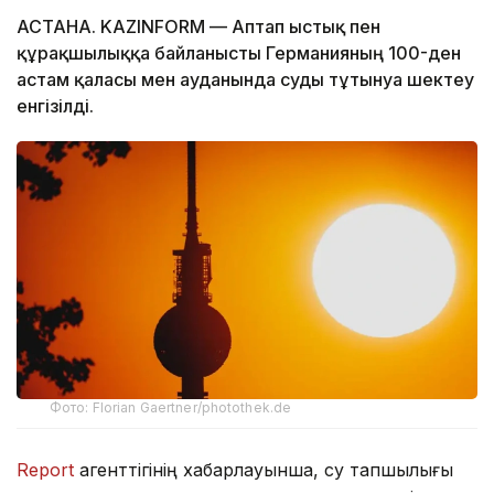
АСТАНА. KAZINFORM — Аптап ыстық пен
құрғақшылыққа байланысты Германияның 100-ден
астам қаласы мен ауданында суды тұтынуға шектеу
енгізілді.
Фото: Florian Gaertner/photothek.de
Report
агенттігінің хабарлауынша, су тапшылығы