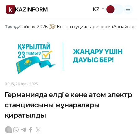
KAZINFORM
KZ
Сайлау-2026
Конституциялық реформа
Арнайы жо
Тренд:
03:15, 26 Қазан 2025
Германияда елдің ең көне атом электр
станциясының мұнаралары
қиратылды