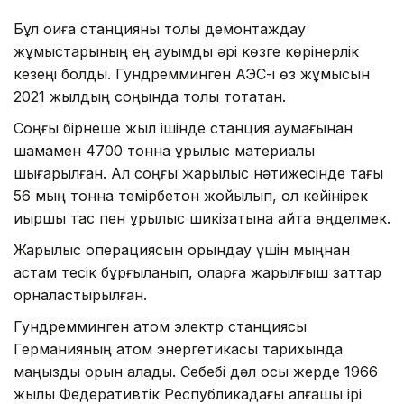
Бұл оқиға станцияны толық демонтаждау
жұмыстарының ең ауқымды әрі көзге көрінерлік
кезеңі болды. Гундремминген АЭС-і өз жұмысын
2021 жылдың соңында толық тоқтатқан.
Соңғы бірнеше жыл ішінде станция аумағынан
шамамен 4700 тонна құрылыс материалы
шығарылған. Ал соңғы жарылыс нәтижесінде тағы
56 мың тонна темірбетон жойылып, ол кейінірек
қиыршық тас пен құрылыс шикізатына қайта өңделмек.
Жарылыс операциясын орындау үшін мыңнан
астам тесік бұрғыланып, оларға жарылғыш заттар
орналастырылған.
Гундремминген атом электр станциясы
Германияның атом энергетикасы тарихында
маңызды орын алады. Себебі дәл осы жерде 1966
жылы Федеративтік Республикадағы алғашқы ірі