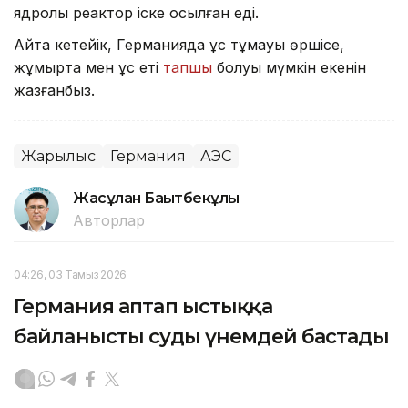
ядролық реактор іске қосылған еді.
Айта кетейік, Германияда құс тұмауы өршісе,
жұмыртқа мен құс еті
тапшы
болуы мүмкін екенін
жазғанбыз.
Жарылыс
Германия
АЭС
Жасұлан Бақытбекұлы
Авторлар
04:26, 03 Тамыз 2026
Германия аптап ыстыққа
байланысты суды үнемдей бастады