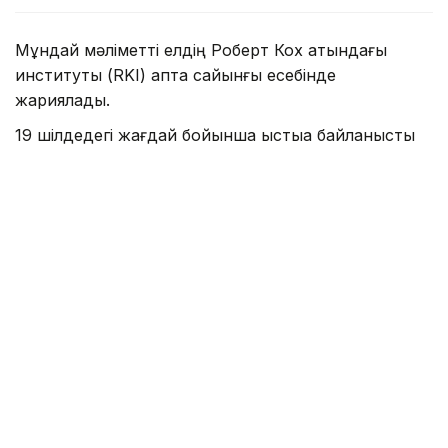
Мұндай мәліметті елдің Роберт Кох атындағы
институты (RKI) апта сайынғы есебінде
жариялады.
19 шілдедегі жағдай бойынша ыстыққа байланысты
өлім-жітім саны 9 800-ге жеткен. Бұл – 2016
жылдан бері кез келген толық жылдағы
көрсеткіштен жоғары. Мамандар мұны жаздың
басында елді қамтыған ұзаққа созылған аптап
ыстықпен байланыстырады.
2026 жылғы ең ауыр кезең маусымның екінші
жартысы болды. Осы уақытта елдің көптеген
өңірінде ауа температурасы +40°C-қа дейін
көтеріліп, бес мыңнан астам адам қайтыс болған.
RKI мәліметінше, аптап ыстыққа ең осал топ – егде
жастағы адамдар. Қаза болғандардың 7 880-і 75