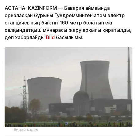
АСТАНА. KAZINFORM — Бавария аймағында
орналасқан бұрынғы Гундремминген атом электр
станциясының биіктігі 160 метр болатын екі
салқындатқыш мұнарасы жару арқылы қиратылды,
деп хабарлайды
Bild
басылымы.
Видео кадры