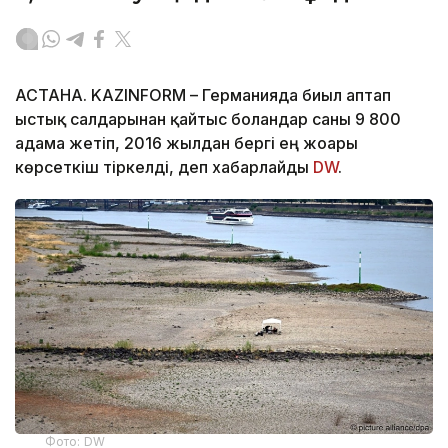
АСТАНА. KAZINFORM – Германияда биыл аптап
ыстық салдарынан қайтыс болғандар саны 9 800
адамға жетіп, 2016 жылдан бергі ең жоғары
көрсеткіш тіркелді, деп хабарлайды
DW
.
Фото: DW