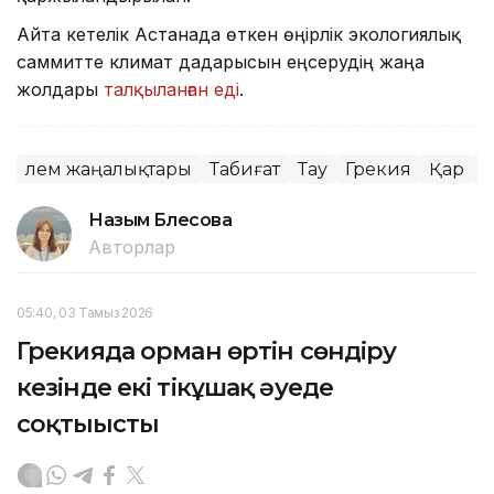
Айта кетелік Астанада өткен өңірлік экологиялық
саммитте климат дағдарысын еңсерудің жаңа
жолдары
талқыланған еді
.
Әлем жаңалықтары
Табиғат
Тау
Грекия
Қар
Э
Назым Бөлесова
Авторлар
05:40, 03 Тамыз 2026
Грекияда орман өртін сөндіру
кезінде екі тікұшақ әуеде
соқтығысты