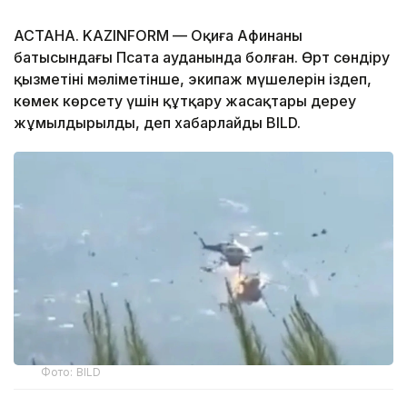
АСТАНА. KAZINFORM — Оқиға Афинаның
батысындағы Псата ауданында болған. Өрт сөндіру
қызметінің мәліметінше, экипаж мүшелерін іздеп,
көмек көрсету үшін құтқару жасақтары дереу
жұмылдырылды, деп хабарлайды BILD.
Фото: BILD