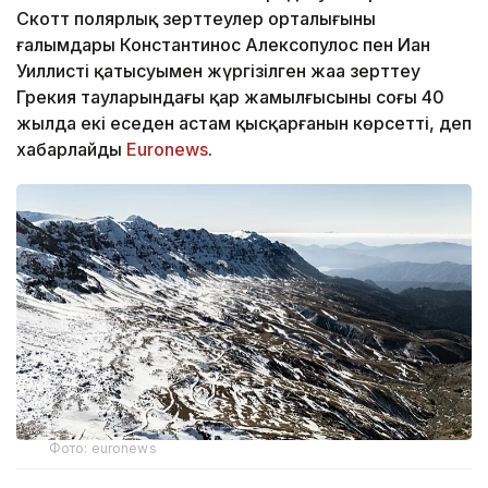
Скотт полярлық зерттеулер орталығының
ғалымдары Константинос Алексопулос пен Иан
Уиллистің қатысуымен жүргізілген жаңа зерттеу
Грекия тауларындағы қар жамылғысының соңғы 40
жылда екі еседен астам қысқарғанын көрсетті, деп
хабарлайды
Еuronews
.
Фото: euronews