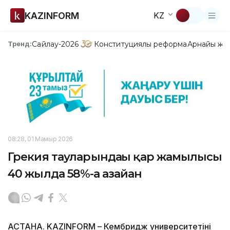
KAZINFORM
KZ
Сайлау-2026
Конституциялық реформа
Арнайы жо
Тренд:
08:28, 01 Мамыр 2026
Грекия тауларындағы қар жамылғысы
40 жылда 58%-ға азайған
АСТАНА. KAZINFORM – Кембридж университетінің