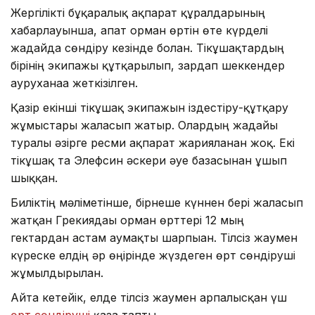
Жергілікті бұқаралық ақпарат құралдарының
хабарлауынша, апат орман өртін өте күрделі
жағдайда сөндіру кезінде болған. Тікұшақтардың
бірінің экипажы құтқарылып, зардап шеккендер
ауруханаға жеткізілген.
Қазір екінші тікұшақ экипажын іздестіру-құтқару
жұмыстары жалғасып жатыр. Олардың жағдайы
туралы әзірге ресми ақпарат жарияланған жоқ. Екі
тікұшақ та Элефсин әскери әуе базасынан ұшып
шыққан.
Биліктің мәліметінше, бірнеше күннен бері жалғасып
жатқан Грекиядағы орман өрттері 12 мың
гектардан астам аумақты шарпыған. Тілсіз жаумен
күреске елдің әр өңірінде жүздеген өрт сөндіруші
жұмылдырылған.
Айта кетейік, елде тілсіз жаумен арпалысқан үш
өрт сөндіруші
қаза тапты.