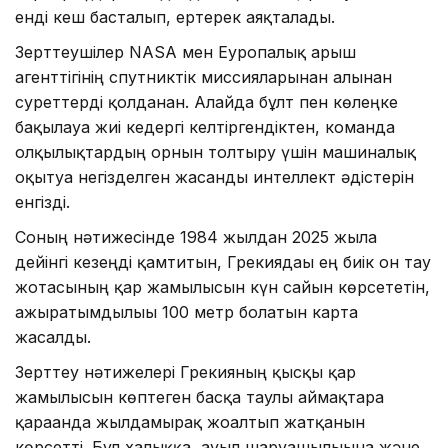
енді кеш басталып, ертерек аяқталады.
Зерттеушілер NASA мен Еуропалық ғарыш
агенттігінің спутниктік миссияларынан алынған
суреттерді қолданған. Алайда бұлт пен көлеңке
бақылауға жиі кедергі келтіргендіктен, команда
олқылықтардың орнын толтыру үшін машиналық
оқытуға негізделген жасанды интеллект әдістерін
енгізді.
Соның нәтижесінде 1984 жылдан 2025 жылға
дейінгі кезеңді қамтитын, Грекиядағы ең биік он тау
жотасының қар жамылғысын күн сайын көрсететін,
ажыратымдылығы 100 метр болатын карта
жасалды.
Зерттеу нәтижелері Грекияның қысқы қар
жамылғысын көптеген басқа таулы аймақтарға
қарағанда жылдамырақ жоғалтып жатқанын
көрсетті. Бұл халыққа, ауыл шаруашылығына және