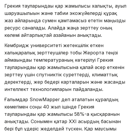
Грекия тауларындағы қар жамылғысы халықты, ауыл
шаруашылығын және табиғи экожүйелерді құрғақ
жаз айларында сумен қамтамасыз ететін маңызды
ресурс саналады. Алайда жаңа зерттеу оның
көлемі айтарлықтай азайғанын анықтады.
Кембридж университеті жетекшілік еткен
халықаралық зерттеушілер тобы Жерорта теңізі
аймағындағы температураның көтерілуі Грекия
тауларындағы қар жамылғысына қалай әсер еткенін
зерттеу үшін спутниктік суреттерді, климаттық
деректерді, жер бедері карталарын және жасанды
интеллект технологияларын пайдаланды.
Ғалымдар SnowMapper деп аталатын құралдың
көмегімен соңғы 40 жыл ішінде Грекия
тауларындағы қар жамылғысы 58%-ға қысқарғанын
анықтады. Сонымен қатар XXI ғасырдың басынан
бері бұл үдеріс жеделдей түскен. Қар маусымы