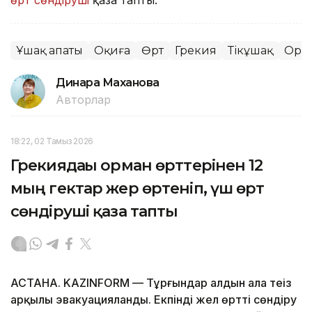
Ұшақ апаты
Оқиға
Өрт
Грекия
Тікұшақ
Орм
Динара Маханова
Авторлар
18:22, 02 Тамыз 2026
Грекиядағы орман өрттерінен 12
мың гектар жер өртеніп, үш өрт
сөндіруші қаза тапты
АСТАНА. KAZINFORM — Тұрғындар алдын ала теңіз
арқылы эвакуацияланды. Екпінді жел өртті сөндіру