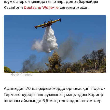
жұмыстарын қиындатып отыр, деп хабарлайды
Kazinform
Deutsche Welle-ге
сілтеме жасап.
Фото: Anadolu
Афиныдан 70 шақырым жерде орналасқан Порто-
Гермено курорттық ауылының маңындағы Коринф
шығанағы аймағында 6,5 мың гектардан астам жер
өртеніп кетті. Тағы шамамен 6 мың гектар аумақ