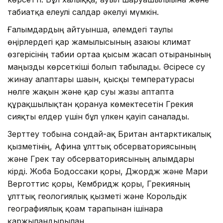
табиғатқа елеулі салдар әкелуі мүмкін.
Ғалымдардың айтуынша, әлемдегі таулы
өңірлердегі қар жамылғысының азаюы климат
өзгерісінің табиғи ортаға қысым жасап отырғанының
маңызды көрсеткіші болып табылады. Әсіресе су
жинау алаптары шағын, қысқы температурасы
нөлге жақын және қар суы жазғы аптапта
құрғақшылықтан қорғануға көмектесетін Грекия
сияқты елдер үшін бұл үлкен қауіп саналады.
Зерттеу тобына сондай-ақ Британ антарктикалық
қызметінің, Афина ұлттық обсерваториясының
және Грек тау обсерваториясының ғалымдары
кірді. Жоба Бодоссаки қоры, Джордж және Мари
Верготтис қоры, Кембридж қоры, Грекияның
ұлттық геологиялық қызметі және Корольдік
географиялық қоғам тарапынан ішінара
қаржыландырылған.