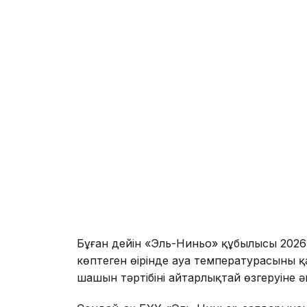
Бұған дейін «Эль-Ниньо» құбылысы 2026 
көптеген өңірінде ауа температурасының
шашын тәртібінің айтарлықтай өзгеруіне ә