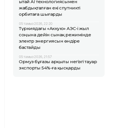
Қытай AI технологиясымен
жабдықталған екі спутникті
орбитаға шығарды
05 тамыз 2026, 22:20
Түркиядағы «Аккую» АЭС-і жыл
соңына дейін сынақ режимінде
электр энергиясын өндіре
бастайды
05 тамыз 2026, 21:57
Ормуз бұғазы арқылы негізгі тауар
экспорты 54%-ға қысқарды