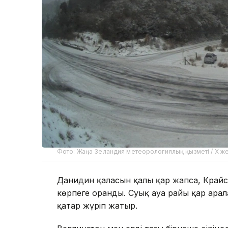
Фото: Жаңа Зеландия метеорологиялық қызметі / X же
Данидин қаласын қалың қар жапса, Край
көрпеге оранды. Суық ауа райы қар ара
қатар жүріп жатыр.