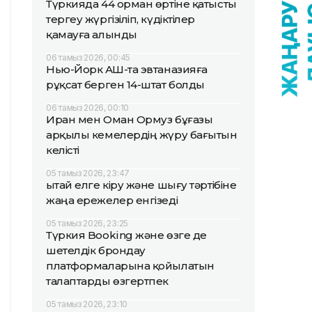
Түркияда 44 орман өртіне қатысты
тергеу жүргізіліп, күдіктілер
қамауға алынды
06 тамыз 2026, 00:45
Нью-Йорк АҚШ-та эвтаназияға
рұқсат берген 14-штат болды
06 тамыз 2026, 00:10
Иран мен Оман Ормуз бұғазы
арқылы кемелердің жүру бағытын
келісті
05 тамыз 2026, 23:47
Қытай елге кіру және шығу тәртібіне
жаңа ережелер енгізеді
05 тамыз 2026, 23:25
Түркия Booking және өзге де
шетелдік брондау
платформаларына қойылатын
талаптарды өзгертпек
05 тамыз 2026, 23:10