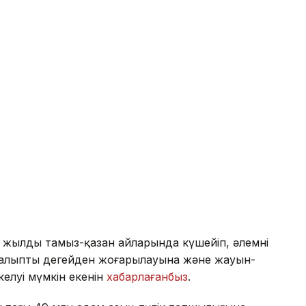
жылдың тамыз-қазан айларында күшейіп, әлемнің
 қалыпты деңгейден жоғарылауына және жауын-
келуі мүмкін екенін
хабарлағанбыз
.