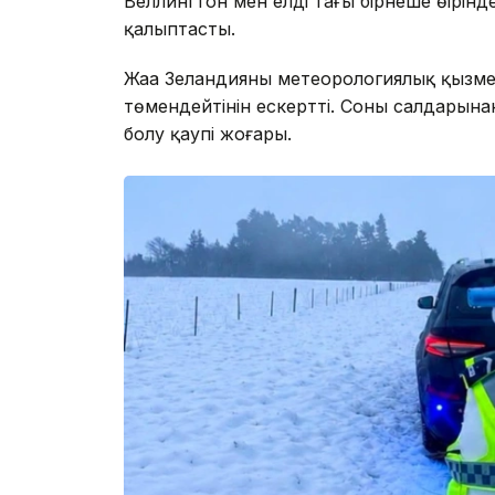
Веллингтон мен елдің тағы бірнеше өңірі
қалыптасты.
Жаңа Зеландияның метеорологиялық қызме
төмендейтінін ескертті. Соның салдарына
болу қаупі жоғары.