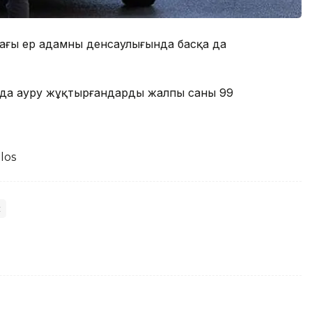
тағы ер адамның денсаулығында басқа да
нда ауру жұқтырғандардың жалпы саны 99
los
с