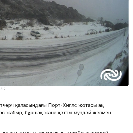
лісі
стчерч қаласындағы Порт-Хиллс жотасы ақ
лас жаңбыр, бұршақ және қатты мұздай желмен