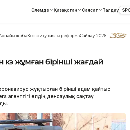
Әлемде
Қазақстан
Саясат
Талдау
SP
Арнайы жоба
Конституциялық реформа
Сайлау-2026
 көз жұмған бірінші жағдай
оронавирус жұқтырған бірінші адам қайтыс
ers агенттігі елдің денсаулық сақтау
ды.