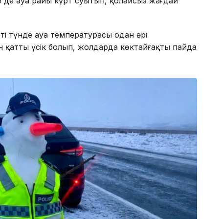
нде де ауа райы күрт суытып, қолайсыз жағдай
ті түнде ауа температурасы одан әрі
н қатты үсік болып, жолдарда көктайғақтың пайда