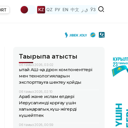
KZ
QZ
РУ
EN
中文
ق ز
ЎЗ
ORT
Тақырыпқа қатысты
06 тамыз 2026, 03:02
Қытай АҚШ-қа дрон компоненттері
мен технологияларын
экспорттауға шектеу қойды
06 тамыз 2026, 02:10
Араб және ислам елдері
Иерусалимді қорғау үшін
халықаралық күш-жігерді
күшейтпек
06 тамыз 2026, 00:59