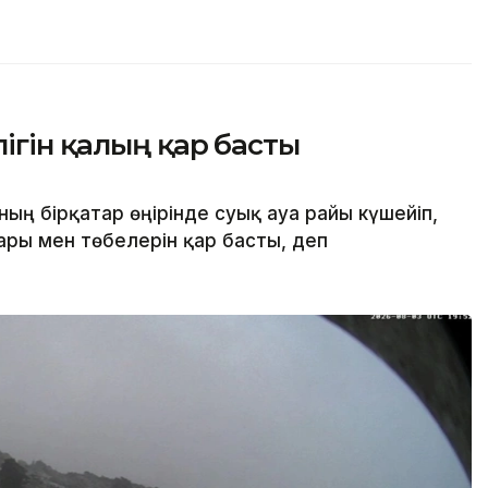
ігін қалың қар басты
ң бірқатар өңірінде суық ауа райы күшейіп,
ары мен төбелерін қар басты, деп