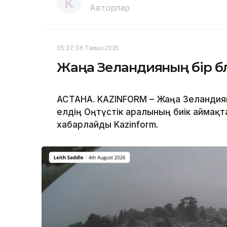
Авторлар
05:37, 06 Тамыз 2026
Жаңа Зеландияның бір бөл
АСТАНА. KAZINFORM – Жаңа Зеландияны
елдің Оңтүстік аралының биік аймақт
хабарлайды Kazinform.