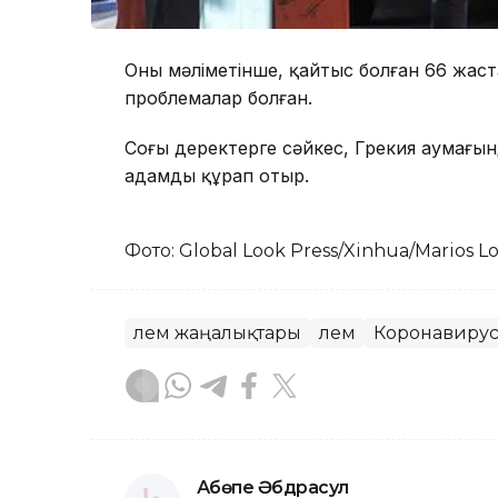
Оның мәліметінше, қайтыс болған 66 жас
проблемалар болған.
Соңғы деректерге сәйкес, Грекия аумағы
адамды құрап отыр.
Фото: Global Look Press/Xinhua/Marios Lo
Әлем жаңалықтары
Әлем
Коронавиру
Ақбөпе Әбдрасул