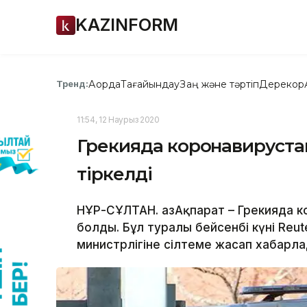
KAZINFORM
Ақорда
Тағайындау
Заң және тәртіп
Дерекқор
Тренд:
11:54, 12 Наурыз 2020
Грекияда коронавирустан
тіркелді
НҰР-СҰЛТАН. ҚазАқпарат – Грекияда к
болды. Бұл туралы бейсенбі күні Reut
министрлігіне сілтеме жасап хабарла