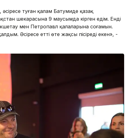
а, әсіресе туған қалам Батумиде қазақ
ақстан шекарасына 9 маусымда кірген едім. Енді
өкшетау мен Петропавл қалаларына соғамын.
лдым. Әсіресе етті өте жақсы пісіреді екен», -