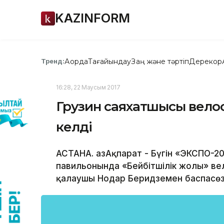
KAZINFORM
Ақорда
Тағайындау
Заң және тәртіп
Дерекқор
Тренд:
16:28, 22 Маусым 2017
Грузин саяхатшысы вело
келді
АСТАНА. ҚазАқпарат - Бүгін «ЭКСПО-2
павильонында «Бейбітшілік жолы» ве
қалаушы Нодар Беридземен баспасөз 