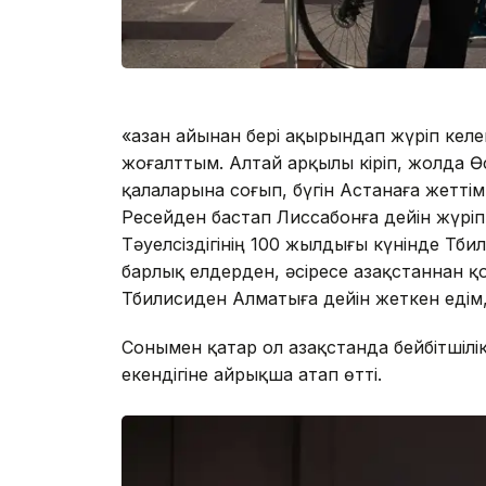
«Қазан айынан бері ақырындап жүріп кел
жоғалттым. Алтай арқылы кіріп, жолда Өс
қалаларына соғып, бүгін Астанаға жетті
Ресейден бастап Лиссабонға дейін жүрі
Тәуелсіздігінің 100 жылдығы күнінде Тби
барлық елдерден, әсіресе Қазақстаннан
Тбилисиден Алматыға дейін жеткен едім, 
Сонымен қатар ол Қазақстанда бейбітшіл
екендігіне айрықша атап өтті.