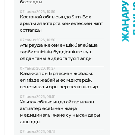
басталды
07 тамыз 2026, 10:59
Қостанай облысында Sim-Box
арқылы алаяқтарға көмектескен жігіт
сотталды
07 тамыз 2026, 10:50
Атырауда жекеменшік балабақша
тәрбиешісінің бүлдіршінге күш
қолданғаны видеоға түсіп қалды
07 тамыз 2026, 10:27
Қазақ-жапон бірлескен жобасы:
елімізде жабайы өсімдіктердің
генетикалық қоры зерттеліп жатыр
07 тамыз 2026, 09:51
Ұлытау облысында қайтарылған
активтер есебінен жаңа
медициналық және су нысандары
ашылды
07 тамыз 2026, 09:15