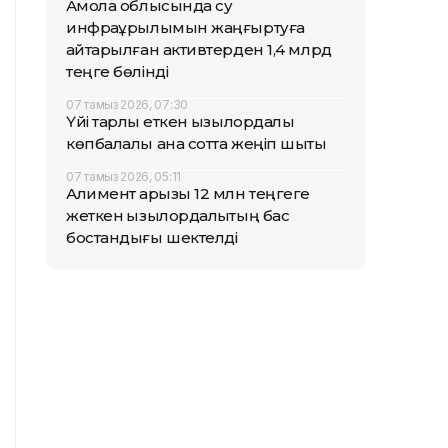
Ақмола облысында су
инфрақұрылымын жаңғыртуға
қайтарылған активтерден 1,4 млрд
теңге бөлінді
07 тамыз 2026, 07:30
Үйі тарлық еткен қызылордалық
көпбалалы ана сотта жеңіп шықты
07 тамыз 2026, 05:11
Алимент қарызы 12 млн теңгеге
жеткен қызылордалықтың бас
бостандығы шектелді