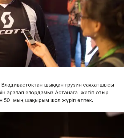
а Владивастоктан шыққан грузин саяхатшысы
рін аралап елордамыз Астанаға жетіп отыр.
ен 50 мың шақырым жол жүріп өтпек.