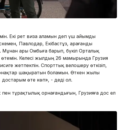
емін. Екі рет виза аламын деп үш айымды
кемен, Павлодар, Екібастұз, Қарағанды
м. Мұнан ары Омбыға барып, бүкіл Орталық
п өтемін. Келесі жылдың 26 мамырында Грузия
лисиге жетпекпін. Спорттық велошеру өткізіп,
 қонақтар шақыратын боламын. Өткен жылы
достарым өте көп», - деді ол.
ік пен тұрақтылық орнағандығын, Грузияға дос ел