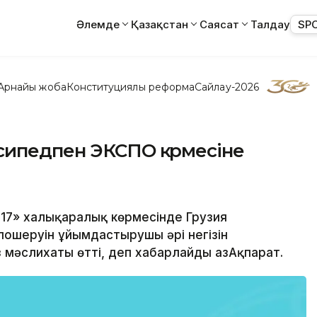
Әлемде
Қазақстан
Саясат
Талдау
SP
Арнайы жоба
Конституциялық реформа
Сайлау-2026
сипедпен ЭКСПО көрмесіне
017» халықаралық көрмесінде Грузия
лошеруін ұйымдастырушы әрі негізін
мәслихаты өтті, деп хабарлайды ҚазАқпарат.