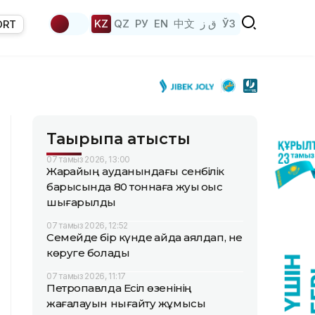
KZ
QZ
РУ
EN
中文
ق ز
ЎЗ
ORT
Тақырыпқа қатысты
07 тамыз 2026, 13:00
Жарқайың ауданындағы сенбілік
барысында 80 тоннаға жуық қоқыс
шығарылды
07 тамыз 2026, 12:52
Семейде бір күнде қайда аялдап, не
көруге болады
07 тамыз 2026, 11:17
Петропавлда Есіл өзенінің
жағалауын нығайту жұмысы