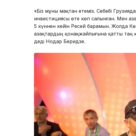
«Біз мұны мақтан етеміз. Себебі Грузияд
инвестициясы өте көп салынған. Мен Қаз
5 күннен кейін Ресей барамын. Жолда К
Қазақтардың қонақжайлығына қатты таң қа
деді Нодар Беридзе.