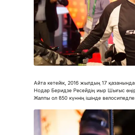
Айта кетейік, 2016 жылдың 17 қазанынд
Нодар Беридзе Ресейдің Қиыр Шығыс өңі
Жалпы ол 850 күннің ішінде велосипедп