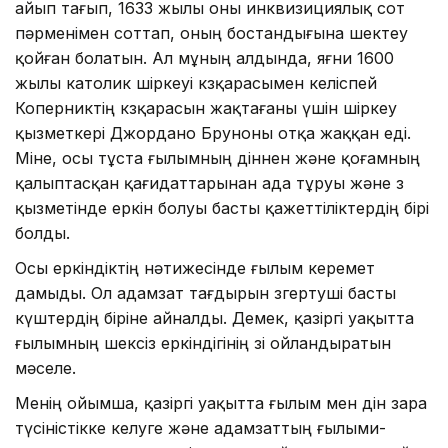
айып тағып, 1633 жылы оны инквизициялық сот
пәрменімен соттап, оның бостандығына шектеу
қойған болатын. Ал мұның алдында, яғни 1600
жылы католик шіркеуі көзқарасымен келіспей
Коперниктің көзқарасын жақ­тағаны үшін шіркеу
қызметкері Джордано Бруноны отқа жаққан еді.
Міне, осы тұста ғылымның діннен және қоғамның
қалыптасқан қағидаттарынан ада тұруы және өз
қызметінде еркін болуы басты қажеттіліктердің бірі
болды.
Осы еркіндіктің нәтижесінде ғы­лым керемет
дамыды. Ол адамзат тағ­дырын өзгертуші басты
күштердің біріне айналды. Демек, қазіргі уақытта
ғылымның шек­сіз еркіндігінің өзі ойландыратын
мәселе.
Менің ойымша, қазіргі уақытта ғы­лым мен дін өзара
түсіністікке келуге және адамзаттың ғылыми-