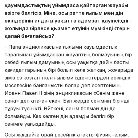
қауымдастықтың ұйым­­даса қайтарған жауабы
әзірге белгісіз. Міне, осы ретте ғылым мен дін
өкіл­де­рінің алдағы уақытта адамзат қауіп­сіздігі
жолында бірлесе қыз­мет етуінің мүмкіндіктерін
қалай баға­лайсыз?
- Папа энцикликасына ғылыми қа­уымдастық
тарапынан ұйымдасқан жауаптың болмауының бір
себебі ғылым дамуының осы уақытқа дейін басты
қағидаттарының бірі болып келе жатқан, жоғарыда
өзіміз сөз қозғап өткен ғылыми ізденістердегі еркіндік
мәселесіне байланысты болар деп есептеймін.
Иоанн Павел ІІ өзінің энцикликасын «Сенім және
сана» деп атаған екен. Бұл жерде сенімнің бірінші
тұруы түсінікті. Өйткені, сенім болмай дін де
болмайды. Кез келген дін адамды белгілі бір
сенімге уағыздайды.
Осы жағдайға орай ресейлік атақты физик ғалым,