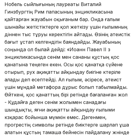
Нобель сыйлығының лауреаты Виталий
Гинзбургтің Рим папасының энцикликасына
қайтарған жауабын оқығаным бар. Онда ғалым
шынайы жетістіктерге қол жеткізу үшін ғылымның
діннен тыс тұруы керектігін айтады. Өзінің атеистік
бағыт ұстап келгендігін баяндайды. Жауабының
соңында ол былай дейді: «Иоанн Павел ІІ өз
энцикликасында сенім мен сананы құстың қос
қанатына теңеген екен. Осы қос қанатқа сүйене
отырып, рух ақиқатты айқындау биігіне көтеріле
алады деп есептейді. Ал ғылым, әсіресе, атеист
үшін мұндай метафора дұрыс болып табылмайды.
Өйткені, қос қанаттың бірі ретінде бағаланған жол
- Құдайға деген сенім жолымен санадағы
шындықты, яғни ақиқатты айқындау ғылыми
көзқарас бойынша мүмкін емес. Дегенмен,
прогрестің символы ретінде биіктерге шарлап ұша
алатын құстың тамаша бейнесін пайдалану жөнінде