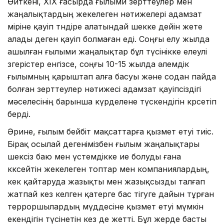
Өйткені, ХІХ ғасырда ғылыми зерт­­теулер мен
жаңалықтардың жекеле­ген нәтижелері адамзат
өміріне қауіп төндіре алатындай шекке дейін жете
алады деген қауіп болмаған еді. Соңғы елу жыл­да
ашылған ғылыми жаңалықтар бұл түсінікке елеулі
өзгерістер енгізсе, соңғы 10-15 жылда әлемдік
ғылымның қарыштап алға басуы және содан пайда
болған зерттеулер нәтижесі адамзат қауіпсіздігі
мәселесінің барынша күр­делене түскендігін көрсетіп
берді.
Әрине, ғылым бейбіт мақсаттарға қыз­мет етуі тиіс.
Бірақ осылай дегені­мізбен ғылым жаңалықтары
шексіз баю мен үстемдікке ие болуды ғана
көксейтін же­келеген топтар мен компаниялар­дың,
кек қайтаруда жазықты мен жазық­сыз­ды талғап
жатпай кез келген қатерге бас тігуге дайын тұрған
терроршылар­дың мүд­­десіне қызмет етуі мүмкін
екен­дігін түсінетін кез де жетті. Бұл жерде басты