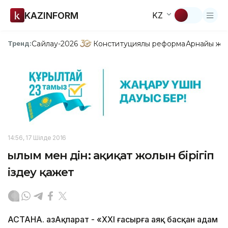
KAZINFORM
KZ
Сайлау-2026
Конституциялық реформа
Арнайы жо
Тренд:
14:56, 17 Шілде 2016
Ғылым мен дін: ақиқат жолын бірігіп
іздеу қажет
АСТАНА. ҚазАқпарат - «ХХІ ғасырға аяқ басқан адам