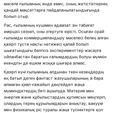
мәселе ғылымның өзінде емес, оның жетістіктерінің
қандай мақсат­тарға пайдаланылатындығында
болып отыр.
Рас, ғылымның күшімен адамзат өзін табиғат
әміршісі сезініп, оны өз­гер­туге кірісті. Осыған орай
ғылымды ком­мерцияландыру мәселесі белең алған
қазіргі тұста нақты нәти­жесі қалай болып
шығатындығы белгісіз эксперименттер жасауға
ойланбастан баратын ғалымдардың болуы мүмкін
екендігін де ешкім жоққа шығара алмас.
Қазіргі күні ғылымның алды­нан өткен кезеңдердің
ең батыл деген фан­­­таст жазушыларының өзі бара
ал­ма­ған қиял-ғажайып деңгейдегі жаңа
мүмкіндіктердің беті ашылуда. Материя мен
энергия және құбылыстардың құ­пиясын меңгеріп,
олардың терең құ­рылымдарын анықтау, вакуум
мен фи­зи­калық өріс туралы жаңа тү­сінік­терге қол