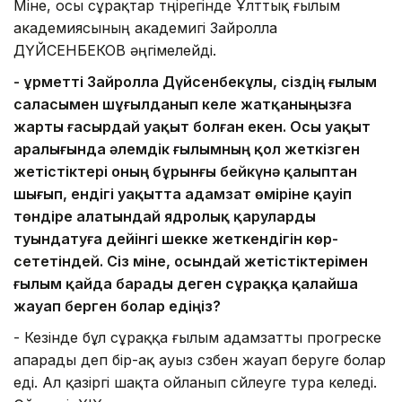
Міне, осы сұрақтар төңірегінде Ұлттық ғылым
академиясының академигі Зайролла
ДҮЙСЕНБЕКОВ әңгімелейді.
- Құрметті Зайролла Дүйсенбекұлы, сіз­дің ғылым
саласымен шұ­­­ғыл­данып келе жат­қа­ныңызға
жарты ға­сырдай уақыт бол­ған екен. Осы уақыт
ара­­­лығында әлем­дік ғылымның қол жет­кіз­ген
жетістіктері оның бұрынғы бейкү­нә қа­лыптан
шығып, ендігі уа­қытта адамзат өміріне қауіп
төндіре алатындай ядролық қаруларды
туындатуға дейінгі шек­­ке жеткендігін көр­
сететіндей. Сіз мі­не, осындай жетістіктерімен
ғылым қайда барады деген сұраққа қалайша
жауап берген болар едіңіз?
- Кезінде бұл сұраққа ғылым адамзатты прогреске
апарады деп бір-ақ ауыз сөзбен жауап беруге болар
еді. Ал қазіргі шақта ойланып сөйлеуге тура келеді.