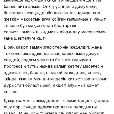
басып айта алмас. Оның үстінде өз дамуының
бастапқы кезеңінде аб­солюттік шындыққа қол
жеткізу мақ­сатын алға қойған ғылымның өзі уақыт
өте келе бұл мақсатынан бас тар­тып,
салыстырмалы шындықты айқындау мәселесімен
ғана шектелуге көшті.
Бірақ қазіргі заман өзгерістерінің жеделдігі, жаңа
технологиялардың шапшаң қарқынмен дамуы
сондай, алдағы уақытта біз өзіміз тудырған
прогрестің тұтқынында қалып кетпеу мәселесін
адамзаттың барлық озық ойлы өкілдерін, соның
ішінде, ғылым мен дін өкілдерін қатыстыра отырып
дұрыстап ойластырып, екшеп алуымыз қажет
секілді.
Қазіргі заман ғалымдардан ғылыми жаңалықтарды
ашу барысында адам­затқа деген адалдықты
күтеді. Міне, осы тұрғыда дін өкілдерімен бірлесіп