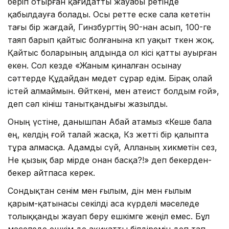
беріп отырған қағидатты жауабы ретінде
қабылдауға болады. Осы ретте еске сала кететін
тағы бір жағдай, Гинзбургтің 90-нан асып, 100-ге
таяп барып қайтыс болғанына көп уақыт өткен жоқ.
Қайтыс боларының алдында ол кісі қатты ауыр­ған
екен. Сол кезде «Жаным қиналған осынау
сәттерде Құдайдан медет сұрар едім. Бірақ олай
істей алмаймын. Өйткені, мен атеист болдым ғой»,
деп сәл өкініш танытқандығы жазылды.
Оның үстіне, данышпан Абай атамыз «Кеше бала
ең, келдің ғой талай жасқа, Көз жетті бір қалыпта
тұра алмасқа. Адамды сүй, Алланың хикметін сез,
Не қызық бар өмірде онан басқа?!» деп бекерден-
бекер айтпаса керек.
Сондықтан сенім мен ғылым, дін мен ғылым
қарым-қатынасы секілді аса күрделі мәселеде
толыққанды жауап бе­ру ешкімге жеңіл емес. Бұл
мәселеде ешкім де ақиқатты білдіремін деп тап