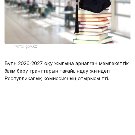
Фото: gov.kz
Бүгін 2026-2027 оқу жылына арналған мемлекеттік
білім беру гранттарын тағайындау жөніндегі
Республикалық комиссияның отырысы өтті.
— Комиссия құрамында қоғам
қайраткерлері, мемлекеттік органдардың,
білім саласы кәсіподақтарының,
«Атамекен» ұлттық кәсіпкерлер
палатасының, жоғары оқу орындары
қауымдастығының және қоғамдық
ұйымдардың өкілдері жұмыс істеді.