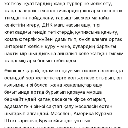
жеткізу, қуаттардың жа­ңа түрлеріне иелік ету,
жаңа лазерлік тех­нологиялардың жоғары өткізгіштік
тиімділігін пайдалану, ғарыштық жер маңайы
кеңістігін игеру, ДНК ма­ғы­насын ашу, тірі
клеткадағы гендік тетіктердің құпиясына қанығу,
ком­пьютерлік жүйені дамытып, бүкіл әлемге ортақ
интернет желісін құру - міне, бұлардың барлығы
нақты өмір шындығына айналып келе жатқан ғылым
жаңалықтары болып табылады.
Өкінішке қарай, адамзат қауымы ғылым саласында
осындай зор жетіс­тіктерге қол жеткізе отырып, ал
ғы­лым­ның өзі болса, жаңа жаңалықтар ашу
бағытында артқа бұрылып қарауға мұрша
бермейтіндей қатаң бәсекеге кірісе отырып,
адамзаттың өзін-өзі сақ­тап қалу мәселесін естен
шығарып ал­­ғандай. Мәселен, Америка Құрама
Штаттарының Брукхейвендік ұлттық
зертханасында кварк-глюондық плазмаларды алу