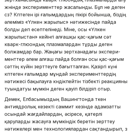
жөнінде эксперименттер жасалынды. Бұл не деген
сөз? Көптеген ірі ғалымдардың пікірі бойынша, біздің
әлеміміз «Үлкен жарылыс» нәтижесінде пайда
болды деп есептелінеді. Міне, осы «Үлкен
жарылыс­тан» кейінгі алғашқы қас-қағым сәт
кварк-глюондық плазмалардан тұрды деген
болжамдар бар. Жаңағы зерт­ханадағы экспери­
менттер әлем алғаш пай­да болған осы қас-қағым
сәттің күйін зерт­теуге бағыттал­ған. Қа­­зіргі күні
көптеген ға­лымдар мұндай экс­пе­рименттердің
нәтижесі ба­қылауға көн­дікпейтін тізбекті реакцияны
туындатуы мүмкін деген қауіп білдіріп отыр.
Демек, Елбасымыздың Вашинг­тонда өткен
антиядролық кезекті саммит кезінде адамзатты
осындай жағ­дай­лардан, әсіресе, қатерлі
қаруларды жасауға мүмкіндік беретін зерттеу
нәтижелері мен технология­лардан сақ­тандырып, өз