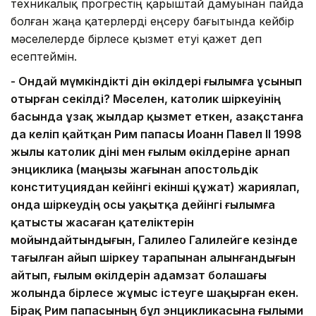
техникалық про­грестің қарыштай дамуынан пайда
болған жаңа қатерлерді еңсеру бағытында кейбір
мәселелерде бірлесе қызмет етуі қажет деп
есептеймін.
- Ондай мүмкіндікті дін өкілдері ғылымға ұсынып
отырған секілді? Мә­селен, католик шіркеуінің
басын­да ұзақ жылдар қызмет еткен, Қа­зақстанға
да келіп қайтқан Рим па­пасы Иоанн Павел ІІ 1998
жылы католик діні мен ғылым өкіл­де­рі­не арнап
энциклика (маңызы жа­ғы­­нан апостольдік
конституция­дан кейінгі екінші құжат) жариялап,
онда шіркеудің осы уақытқа дейінгі ғылымға
қатысты жасаған қателіктерін
мойындайтындығын, Галилео Галилейге кезінде
тағыл­ған айып шіркеу тарапынан алын­ған­дығын
айтып, ғылым өкілдерін адамзат болашағы
жолында бірлесе жұмыс істеуге шақырған екен.
Бірақ Рим папасының бұл энцикликасы­на ғылыми