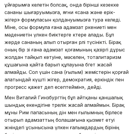
ұйғарымға келетін болсақ, онда бірінші кезекке
сананы шығаруымызға, яғни «сана және ерік-
жігер» формуласын қолдануымызға тура келеді.
Міне, осы формула ғана адамзат өркениеті мен
мәдениетін үлкен биіктерге көтере алады. Бұл
жерде сананың алып отырған рөлі түсінікті. Бірақ
оның бір өзі ғана адамзат қоғамының қазіргі дұрыс
жолдан тайқып кетуіне, мәселен, тоталитаризм
құшағына қайта барып құлауына бөгет жасай
алмайды. Сол үшін сана (ғылым) жемістерін қорғай
алатындай күшті жігер, демократия, еркіндік пен
прогресс қажет деп есептеймін», дейді.
Мен Виталий Гинзбургтің бұл айт­қаны қаншалық
шындық екендігіне төрелік жасай алмаймын. Бірақ
мұны Рим папасының дін мен ғылымның бірлесе
отырып адамзаттың бола­ша­ғына қызмет етуі
жөніндегі ұсыны­сына үлкен ғалымдардың бірінің