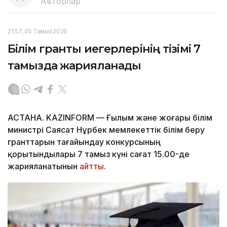
Авторлар
21:57, 05 Тамыз 2026
Білім гранты иегерлерінің тізімі 7
тамызда жарияланады
АСТАНА. KAZINFORM — Ғылым және жоғары білім
министрі Саясат Нұрбек мемлекеттік білім беру
гранттарын тағайындау конкурсының
қорытындылары 7 тамыз күні сағат 15.00-де
жарияланатынын
айтты
.