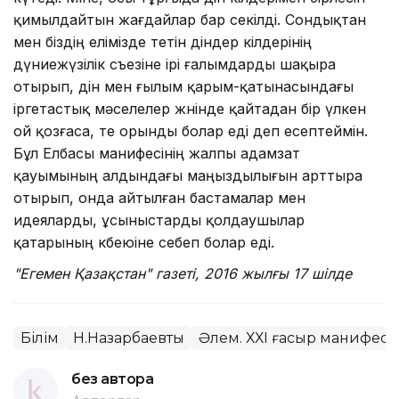
қимылдайтын жағдайлар бар секілді. Сондықтан
мен біздің елімізде өтетін діндер өкілдерінің
дүниежүзілік съезіне ірі ғалымдарды шақыра
отырып, дін мен ғылым қарым-қатынасындағы
іргетастық мәселелер жөнінде қайтадан бір үлкен
ой қозғаса, өте орынды болар еді деп есептеймін.
Бұл Елбасы манифесінің жалпы адамзат
қауымының алдындағы маңыздылығын арттыра
отырып, онда айтылған бастамалар мен
идеяларды, ұсыныстарды қолдаушылар
қатарының көбеюіне себеп болар еді.
"Егемен Қазақстан" газеті, 2016 жылғы 17 шілде
Білім
Н.Назарбаевтың
Әлем. ХХІ ғасыр манифесі
без автора