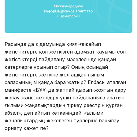
Расында да өз дамуында қиял-ғажайып
жетістіктерге қол жеткізген адамзат қауымы сол
жетістіктерді пайдалану мәселесінде қандай
қатерлерге ұрынып отыр? Оның осындай
жетістіктерге жетуіне жол ашқан ғылым
саласының өзі қайда бара жатыр? Елбасы аталған
манифесте «БҰҰ-да жаппай қырып-жоятын қару
жасау және жетілдіру үшін пайдаланыла алатын
ғылыми жаңалықтардың тіркеу реестрін құрған
абзал», деп айтып кеткеніндей, ғылыми
жаңалықтардың жекелеген түрлеріне бақылау
орнату қажет пе?