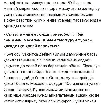
манифесін жарияла­уы және онда БҰҰ аясында
жаппай қы­рып-жоятын қару жасау және жетілдіру
үшін пайдаланылатын ғылыми жа­ңа­лық­тардың
тіркеу реестрін құру жөнінде ұсыныс тастауы әбден
орынды мәселе.
- Сіз ғылымның еркіндігі, оның белгілі бір
сенімнен, мәселен, діннен тыс тұ­руы туралы
қағидатқа қалай қа­­райсыз?
- Бұл осы уақытқа дейінгі ғылым дамуының басты
қағидаттарының бірі болып келді және алдағы
уақытта да солай бола беретіндігі айқын. Бірақ бұл
қағидат алғаш пайда болған кезде ғылымның өзі
балаң жағдайда болды. Оның дамуына еркіндік
қажет бол­ды. Мәселен, осыдан 400 жылдай уақыт
бұрын Галилей Күннің Жер­­ді айналмайтынын,
керісінше Жердің Күнді айналатынын ашқан кезде
католиктік шіркеу оған осы көзқарасы үшін үлкен