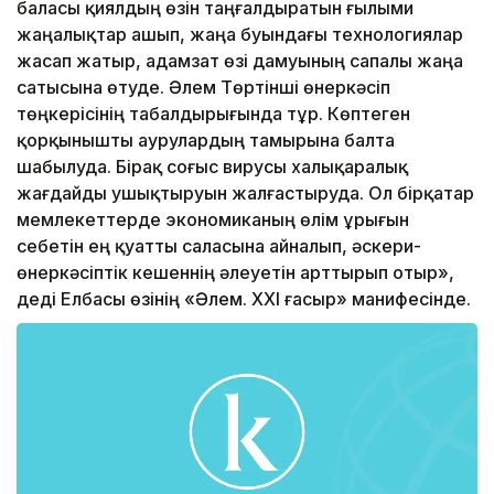
баласы қиялдың өзін таңғалдыратын ғылыми
жаңалықтар ашып, жаңа буындағы технологиялар
жасап жатыр, адамзат өзі дамуының сапалы жаңа
сатысына өтуде. Әлем Төртінші өнеркәсіп
төңкерісінің табалдырығында тұр. Көптеген
қорқынышты аурулардың тамы­рына балта
шабылуда. Бірақ соғыс вирусы халықаралық
жағдайды ушықтыруын жалғастыруда. Ол бірқатар
мемлекеттерде экономиканың өлім ұрығын
себетін ең қуатты саласына айналып, әскери-
өнеркәсіптік кешеннің әлеуетін арттырып отыр»,
деді Елбасы өзінің «Әлем. ХХІ ғасыр» манифесінде.