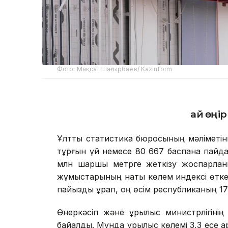
Фото: Мақсат Шағырбаев/ Kazinform
Қай өңі
Ұлттық статистика бюросының мәліметі
тұрғын үй немесе 80 667 баспана пайдал
млн шаршы метрге жеткізу жоспарланы
жұмыстарының нақты көлем индексі өтке
пайызды құрап, оң өсім республиканың 17 
Өнеркәсіп және құрылыс министрлігіні
байқалды. Мұнда құрылыс көлемі 3,3 есе 