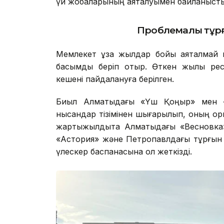
үй жобаларының аяқталуымен байланыст
Проблемалы тұрғ
Мемлекет ұзақ жылдар бойы аяқталмай к
басымдық беріп отыр. Өткен жылы ре
кешені пайдалануға берілген.
Биыл Алматыдағы «Үш Қоңыр» мен «
нысандар тізімінен шығарылып, оның орнын
жартыжылдықта Алматыдағы «Весновка»
«Астория» және Петропавлдағы тұрғын 
үлескер баспанасына қол жеткізді.