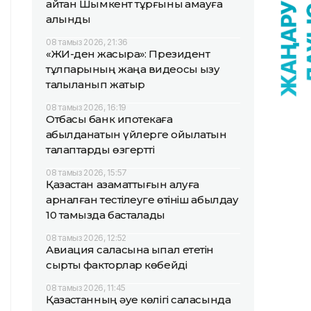
айтқан Шымкент тұрғыны қамауға
алынды
08 тамыз 2026, 21:36
«ЖИ-ден жақсырақ»: Президент
тұлпарының жаңа видеосы қызу
талқыланып жатыр
08 тамыз 2026, 16:19
Отбасы банк ипотекаға
қабылданатын үйлерге қойылатын
талаптарды өзгертті
08 тамыз 2026, 15:57
Қазақстан азаматтығын алуға
арналған тестілеуге өтініш қабылдау
10 тамызда басталады
08 тамыз 2026, 12:52
Авиация саласына ықпал ететін
сыртқы факторлар көбейді
08 тамыз 2026, 11:45
Қазақстанның әуе көлігі саласында