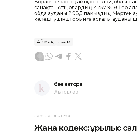
Боранбаеваның айтқанындай, облыстағы 
санақтан өтті, олардың ? 257 908-і ер 
Қобда ауданы ? 98,5 пайыздық, Мәртөк
келеді, үшінші орынға Қарғалы ауданы ш
Аймақ
Қоғам
без автора
Авторлар
09:01, 09 Тамыз 2026
Жаңа кодекс: құрылыс сал