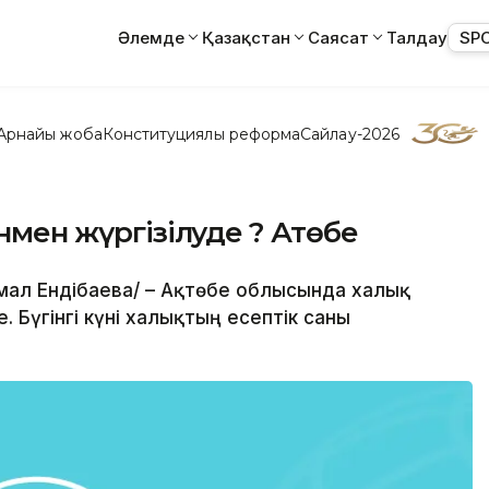
Әлемде
Қазақстан
Саясат
Талдау
SP
Арнайы жоба
Конституциялық реформа
Сайлау-2026
нмен жүргізілуде ? Ақтөбе
Самал Ендібаева/ – Ақтөбе облысында халық
 Бүгінгі күні халықтың есептік саны