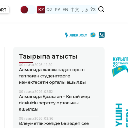
KZ
QZ
РУ
EN
中文
ق ز
ЎЗ
ORT
Тақырыпқа қатысты
09 тамыз 2026, 12:39
Алматыда жатақханадан орын
таппаған студенттерге
көмектесетін орталық ашылды
09 тамыз 2026, 02:52
Алматыда Қазақстан - Қытай жер
сілкінісін зерттеу орталығы
ашылды
09 тамыз 2026, 02:36
Әлеуметтік желіде бейәдеп сөз