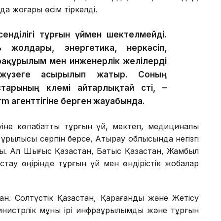
а жоғары өсім тіркелді.
сенділігі тұрғын үймен шектелмейді.
жолдары, энергетика, өнеркәсіп,
фрақұрылым мен инженерлік желілерді
жүзеге асырылып жатыр. Соның
арының көлемі айтарлықтай өсті, –
rm агенттігіне берген жауабында.
уіне көпқабатты тұрғын үй, мектеп, медициналық
ұрылысы серпін берсе, Атырау облысында негізгі
ы. Ал Шығыс Қазақстан, Батыс Қазақстан, Жамбыл
тау өңірінде тұрғын үй мен өндірістік жобалар
аған. Солтүстік Қазақстан, Қарағанды және Жетісу
нистрлік мұны ірі инфрақұрылымдық және тұрғын