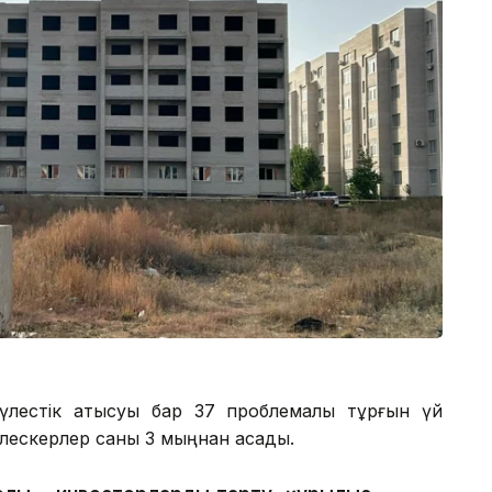
е үлестік қатысуы бар 37 проблемалы тұрғын үй
 үлескерлер саны 3 мыңнан асады.