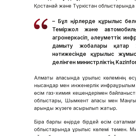
Қостанай және Түркістан облыстарында д
– Бұл өңірлерде құрылыс бел
Теміржол және автомобиль 
агроөнеркәсіп, әлеуметтік ин
дамыту жобалары қатар 
нәтижесінде құрылыс жұмыст
делінген министрліктің Kazinfo
Алматы қаласында құрылыс көлемінің өс
нысандар мен инженерлік инфрақұрылым қ
өсім газ-химия кешендерімен байланыст
облыстары, Шымкент қаласы мен Маңғыс
қарқынды жүзеге асырылып жатыр.
Бірақ барлық өңірде бірдей өсім сақталм
облыстарында құрылыс көлемі төмен. Ми