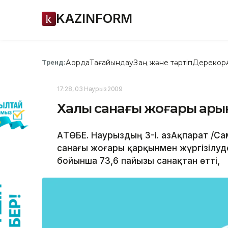
KAZINFORM
Ақорда
Тағайындау
Заң және тәртіп
Дерекқор
Тренд:
17:28, 03 Наурыз 2009
Халық санағы жоғары қарқы
АҚТӨБЕ. Наурыздың 3-і. ҚазАқпарат /
санағы жоғары қарқынмен жүргізілуде.
бойынша 73,6 пайызы санақтан өтті,