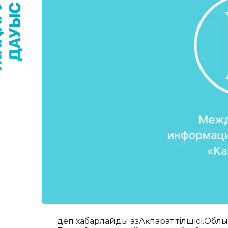
деп хабарлайды ҚазАқпарат тілшісі.Об