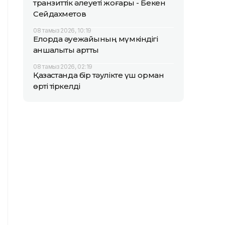
транзиттік әлеуеті жоғары - Бекен
Сейдахметов
08 тамыз 2026, 10:19
Елорда әуежайының мүмкіндігі
қаншалықты артты
08 тамыз 2026, 02:19
Қазақстанда бір тәулікте үш орман
өрті тіркелді