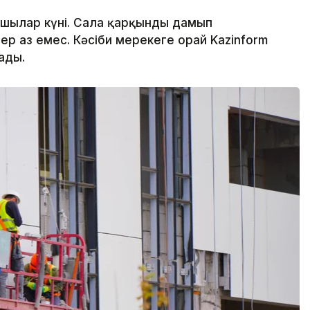
сшылар күні. Сала қарқынды дамып
р аз емес. Кәсіби мерекеге орай Kazinform
ады.