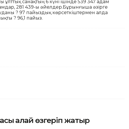
ұлттық санақтың 6 күні ішінде 539 347 адам
адамдар, 281 439-ы әйелдер.Бұрынғыша әзірге
 ауданы ? 97 пайыздық көрсеткіштермен алда
ықты ? 96,1 пайыз.
асы қалай өзгеріп жатыр