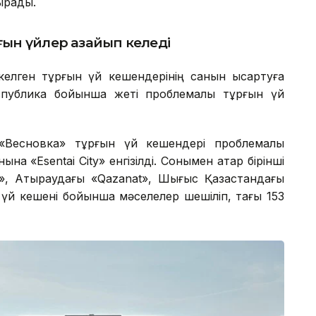
ырады.
ын үйлер азайып келеді
елген тұрғын үй кешендерінің санын қысқартуға
спублика бойынша жеті проблемалы тұрғын үй
Весновка» тұрғын үй кешендері проблемалы
а «Esentai City» енгізілді. Сонымен қатар бірінші
, Атыраудағы «Qazanat», Шығыс Қазақстандағы
үй кешені бойынша мәселелер шешіліп, тағы 153