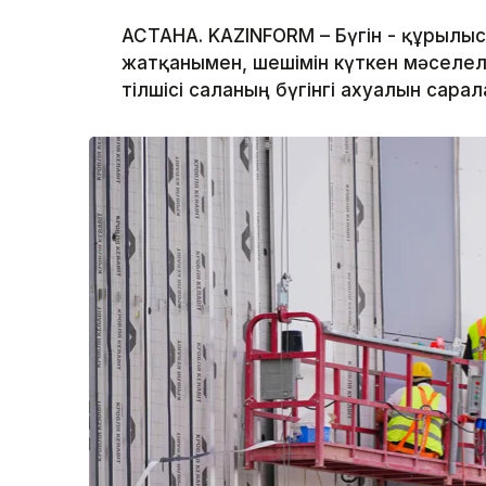
АСТАНА. KAZINFORM – Бүгін - құрылы
жатқанымен, шешімін күткен мәселеле
тілшісі саланың бүгінгі ахуалын сарал