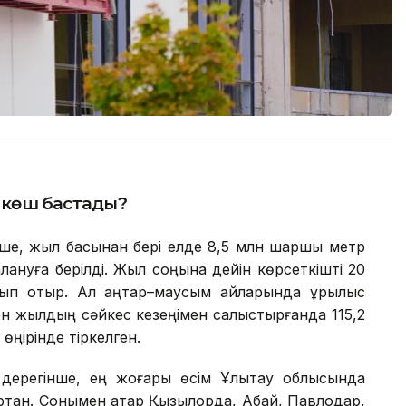
р көш бастады?
нше, жыл басынан бері елде 8,5 млн шаршы метр
ануға берілді. Жыл соңына дейін көрсеткішті 20
п отыр. Ал қаңтар–маусым айларында құрылыс
н жылдың сәйкес кезеңімен салыстырғанда 115,2
өңірінде тіркелген.
ң дерегінше, ең жоғары өсім Ұлытау облысында
артқан. Сонымен қатар Қызылорда, Абай, Павлодар,