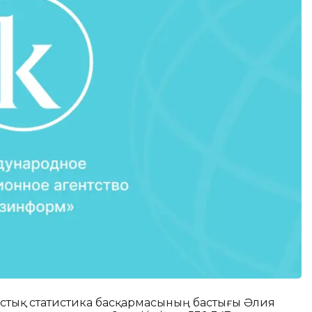
лыстық статистика басқармасының бастығы Әлия