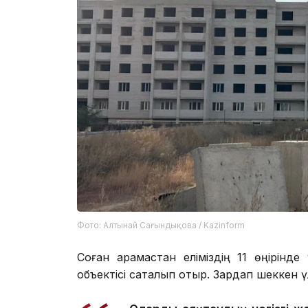
Фото: Алтынай Сағындықова / Kazinform
Соған қарамастан еліміздің 11 өңірінд
объектісі сақталып отыр. Зардап шеккен