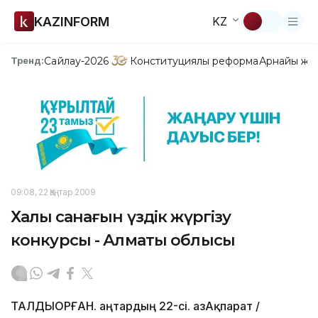
KAZINFORM
KZ
Сайлау-2026
Конституциялық реформа
Арнайы жо
Тренд:
09:08, 22 Қаңтар 2009
Халық санағын үздік жүргізу
конкурсы - Алматы облысы
ТАЛДЫҚОРҒАН. Қаңтардың 22-сі. ҚазАқпарат /