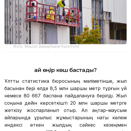
Фото: Мақсат Шағырбаев/ Kazinform
Қай өңір көш бастады?
Ұлттық статистика бюросының мәліметінше, жыл
басынан бері елде 8,5 млн шаршы метр тұрғын үй
немесе 80 667 баспана пайдалануға берілді. Жыл
соңына дейін көрсеткішті 20 млн шаршы метрге
жеткізу жоспарланып отыр. Ал қаңтар–маусым
айларында құрылыс жұмыстарының нақты көлем
индексі өткен жылдың сәйкес кезеңімен