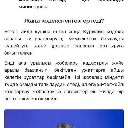
министрлік.
Жаңа кодекс
нені өзгертеді?
Өткен айда күшіне енген жаңа Құрылыс кодексі
саланы цифрландыруға, мемлекеттік бақылауды
күшейтуге және құрылыс сапасын арттыруға
бағытталған.
Енді қала құрылысы жобалары кадастрлық жүйе
арқылы бақыланып, бекітілген құжаттарға қайшы
келетін рұқсаттар берілмейді. Ірі жобалар міндетті
түрде қоғамдық талқылаудан өтеді, ал егжей-тегжейлі
жоспарлау жобаларына өзгерістер екі жылда бір
реттен жиі енгізілмейді.