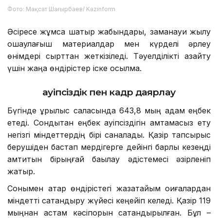
Фото: Мақсат Шағырбаев/ Kazinform
Әсіресе жұмсақ шатыр жабындары, заманауи жылу
оқшаулағыш материалдар мен күрделі әрлеу
өнімдері сырттан жеткізіледі. Тәуелділікті азайту
үшін жаңа өндірістер іске қосылмақ.
Қауіпсіздік пен кадр даярлау
Бүгінде құрылыс саласында 643,8 мың адам еңбек
етеді. Сондықтан еңбек қауіпсіздігін қамтамасыз ету
негізгі міндеттердің бірі саналады. Қазір тапсырыс
берушіден бастап мердігерге дейінгі барлық кезеңді
қамтитын бірыңғай бақылау әдістемесі әзірленіп
жатыр.
Сонымен қатар өндірістегі жазатайым оқиғалардан
міндетті сақтандыру жүйесі кеңейіп келеді. Қазір 119
мыңнан астам кәсіпорын сақтандырылған. Бұл –