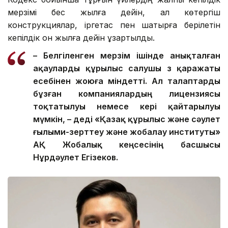
мерзімі бес жылға дейін, ал көтергіш
конструкциялар, іргетас пен шатырға берілетін
кепілдік он жылға дейін ұзартылды.
– Белгіленген мерзім ішінде анықталған
ақауларды құрылыс салушы өз қаражаты
есебінен жоюға міндетті. Ал талаптарды
бұзған компаниялардың лицензиясы
тоқтатылуы немесе кері қайтарылуы
мүмкін, – деді «Қазақ құрылыс және сәулет
ғылыми-зерттеу және жобалау институты»
АҚ Жобалық кеңсесінің басшысы
Нұрдәулет Егізеков.