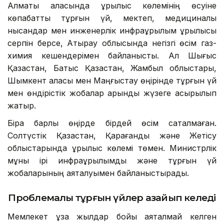
Алматы қаласында құрылыс көлемінің өсуіне
көпқабатты тұрғын үй, мектеп, медициналық
нысандар мен инженерлік инфрақұрылым құрылысы
серпін берсе, Атырау облысында негізгі өсім газ-
химия кешендерімен байланысты. Ал Шығыс
Қазақстан, Батыс Қазақстан, Жамбыл облыстары,
Шымкент қаласы мен Маңғыстау өңірінде тұрғын үй
мен өндірістік жобалар қарқынды жүзеге асырылып
жатыр.
Бірақ барлық өңірде бірдей өсім сақталмаған.
Солтүстік Қазақстан, Қарағанды және Жетісу
облыстарында құрылыс көлемі төмен. Министрлік
мұны ірі инфрақұрылымдық және тұрғын үй
жобаларының аяқталуымен байланыстырады.
Проблемалы тұрғын үйлер азайып келеді
Мемлекет ұзақ жылдар бойы аяқталмай келген