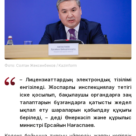
Фото: Солтан Жексенбеков / Kazinform
– Лицензиаттардың электрондық тізілімі
енгізіледі. Жоспарлы инспекциялау тетігі
іске қосылып, бақылаушы органдарға заң
талаптарын бұзғандарға қатысты жедел
ықпал ету шараларын қабылдау құқығы
беріледі, – деді Өнеркәсіп және құрылыс
министрі Ерсайын Нағаспаев.
Кодекс бойынша тұрғын үйлердің жалпы кепілдік