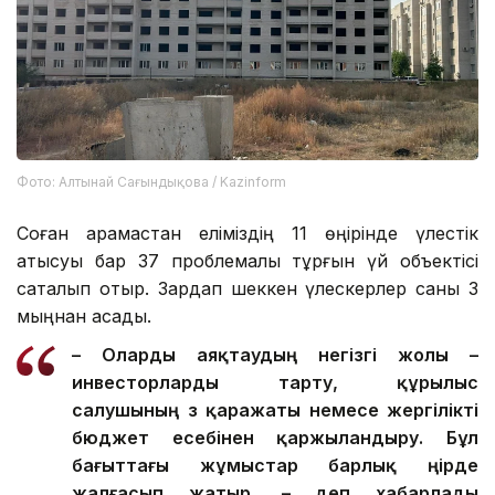
Фото: Алтынай Сағындықова / Kazinform
Соған қарамастан еліміздің 11 өңірінде үлестік
қатысуы бар 37 проблемалы тұрғын үй объектісі
сақталып отыр. Зардап шеккен үлескерлер саны 3
мыңнан асады.
– О
ларды
аяқтаудың негізгі жолы –
инвесторларды тарту, құрылыс
салушының өз қаражаты немесе жергілікті
бюджет есебінен қаржыландыру. Бұл
бағыттағы жұмыстар барлық өңірде
жалғасып жатыр, – деп хабарлады