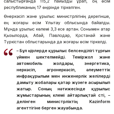
салыстырғанда 115,2 пайызды құрап, оң өсім
республиканың 17 өңірінде тіркелген.
Өнеркәсіп және құрылыс министрлігінің дерегінше,
ең жоғары өсім Ұлытау облысында байқалды.
Мұнда құрылыс көлемі 3,3 есе артқан. Сонымен қатар
Қызылорда, Абай, Павлодар, Қостанай және
Түркістан облыстарында да жоғары өсім тіркелді.
– Бұл өңірлерде құрылыс белсенділігі тұрғын
үймен шектелмейді. Теміржол және
автомобиль жолдары, энергетика,
өнеркәсіп, агроөнеркәсіп, әлеуметтік
инфрақұрылым мен инженерлік желілерді
дамыту жобалары қатар жүзеге асырылып
жатыр. Соның нәтижесінде құрылыс
жұмыстарының көлемі айтарлықтай өсті, –
делінген министрліктің Kazinform
агенттігіне берген жауабында.