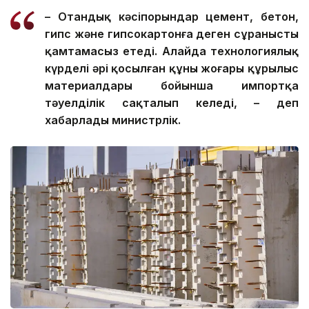
– Отандық кәсіпорындар цемент, бетон,
гипс және гипсокартонға деген сұранысты
қамтамасыз етеді. Алайда технологиялық
күрделі әрі қосылған құны жоғары құрылыс
материалдары бойынша импортқа
тәуелділік сақталып келеді, – деп
хабарлады министрлік.