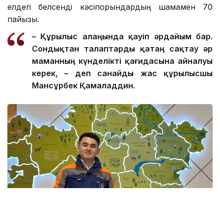
елдегі белсенді кәсіпорындардың шамамен 70
пайызы.
– Құрылыс алаңында қауіп әрдайым бар.
Сондықтан талаптар
ды
қатаң сақтау әр
маманның күнделікті қағидасына айналуы
керек, – де
п санайды
жас құрылысшы
Мансұрбек Қамалад
д
ин.