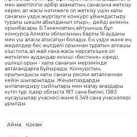
мен қажеттілігін әрбір азаматтың санасына жеткізу
керек, ал жақсы нәтижеге қол жеткізу үшін халық
санағын үздік жүргізуге конкурс ұйымдастыру
туралы шешім қабылданып отыр»,- дейді әкімнің
орынбасары. Б.Тәкеновтың айтуынша, бұл
конкурсқа Алматы облысының барлық 16 ауданы
мен үш қаласы қатысатын болады. Ең үздік және ең
жеделдер бес жүлделі орыннан тұратын алғашқы
кіші топқа, ал жай ғана жақсы көрсеткішке қол
жеткізген аудандар екінші «бестікке» кіреді,
үшінші орын - халық санағын мерзімінде
аяқтағандарға бұйырады. Конкурстың
қорытындысы халық санағы ресми аяқталғаннан
кейін шығарылады. Жеңімпаздарды
ынталандыру сыйлықтары мен мақтау қағаздары
күтіп тұр. Қазір облыста 187 санақ бөлімі, 1383
нұсқаушылар учаскесі және 6 349 санақ учаскелері
құрылды.
Аймақ
Қоғам