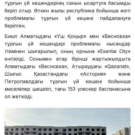
тұрғын үй кешендерінің санын қысқартуға басымдық
беріп отыр. Өткен жылы республика бойынша жеті
проблемалы тұрғын үй кешені пайдалануға
берілген.
Биыл Алматыдағы «Үш Қоңыр» мен «Весновка»
тұрғын үй кешендері проблемалы нысандар
тізімінен шығарылып, оның орнына «Esentai City»
енгізілді. Сонымен қатар бірінші жартыжылдықта
Алматыдағы «Весновка», Атыраудағы «Qazanat»,
Шығыс Қазақстандағы «Астория» және
Петропавлдағы тұрғын үй кешені бойынша
мәселелер шешіліп, тағы 153 үлескер баспанасына
қол жеткізді.