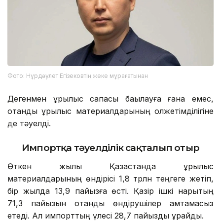
Фото: Нұрдәулет Егізековтің жеке мұрағатынан
Дегенмен құрылыс сапасы бақылауға ғана емес,
отандық құрылыс материалдарының қолжетімділігіне
де тәуелді.
Импортқа тәуелділік сақталып отыр
Өткен жылы Қазақстанда құрылыс
материалдарының өндірісі 1,8 трлн теңгеге жетіп,
бір жылда 13,9 пайызға өсті. Қазір ішкі нарықтың
71,3 пайызын отандық өндірушілер қамтамасыз
етеді. Ал импорттың үлесі 28,7 пайызды құрайды.