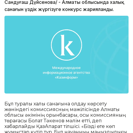
Сандуғаш Дүйсенова/ - Алматы облысында халық
санағын үздік жүргізуге конкурс жарияланды.
Бұл туралы халық санағына қолдау көрсету
жөніндегі комиссиясның мәжілісінде Алматы
облысы әкімінің орынбасары, осы комиссияның
төрағасы Болат Тәкенов мәлім етті, деп
хабарлайды ҚазАқпарат тілшісі. «Бізді өте көп
жұмыстар күтіп тұр. Бұл науқанның маңыздылығы