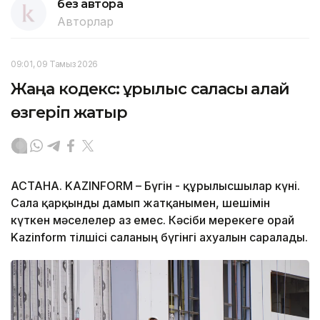
без автора
Авторлар
09:01, 09 Тамыз 2026
Жаңа кодекс: құрылыс саласы қалай
өзгеріп жатыр
АСТАНА. KAZINFORM – Бүгін - құрылысшылар күні.
Сала қарқынды дамып жатқанымен, шешімін
күткен мәселелер аз емес. Кәсіби мерекеге орай
Kazinform тілшісі саланың бүгінгі ахуалын саралады.