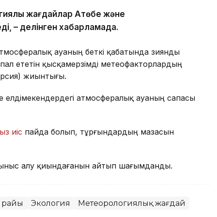
гиялық жағдайлар Ақтөбе және
ді, – делінген хабарламада.
атмосфералық ауаның беткі қабатында зиянды
пал ететін қысқамерзімді метеофакторлардың
ерсия) жиынтығы.
де елдімекендердегі атмосфералық ауаның сапасы
ыз иіс
пайда болып, тұрғындардың мазасын
ыныс алу қиындағанын айтып шағымданды.
 райы
Экология
Метеорологиялық жағдай