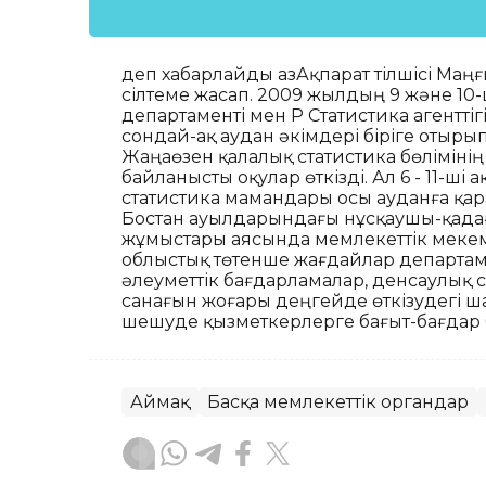
деп хабарлайды ҚазАқпарат тілшісі Маң
сілтеме жасап. 2009 жылдың 9 және 10
департаменті мен ҚР Статистика агентт
сондай-ақ аудан әкімдері біріге отыр
Жаңаөзен қалалық статистика бөліміні
байланысты оқулар өткізді. Ал 6 - 11-ш
статистика мамандары осы ауданға қар
Бостан ауылдарындағы нұсқаушы-қадағ
жұмыстары аясында мемлекеттік мекем
облыстық төтенше жағдайлар департам
әлеуметтік бағдарламалар, денсаулық с
санағын жоғары деңгейде өткізудегі 
шешуде қызметкерлерге бағыт-бағдар 
Аймақ
Басқа мемлекеттік органдар