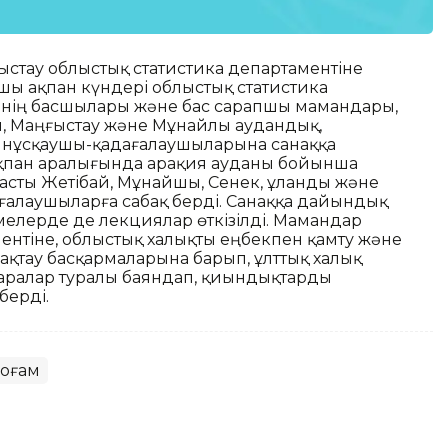
ғыстау облыстық статистика департаментіне
-шы ақпан күндері облыстық статистика
ігінің басшылары және бас сарапшы мамандары,
ып, Маңғыстау және Мұнайлы аудандық,
ң нұсқаушы-қадағалаушыларына санаққа
і ақпан аралығында Қарақия ауданы бойынша
асты Жетібай, Мұнайшы, Сенек, Құланды және
алаушыларға сабақ берді. Санаққа дайындық
елерде де лекциялар өткізілді. Мамандар
ентіне, облыстық халықты еңбекпен қамту және
ақтау басқармаларына барып, ұлттық халық
шаралар туралы баяндап, қиындықтарды
берді.
Қоғам