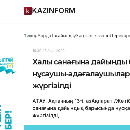
KAZINFORM
Ақорда
Тағайындау
Заң және тәртіп
Дерекқор
Тренд:
19:30, 13 Ақпан 2009
Халық санағына дайындық
нұсқаушы-қадағалаушыла
жүргізілді
АҚТАУ. Ақпанның 13-і. ҚазАқпарат /Же
санағына дайындық барысында нұсқ
жүргізілді,