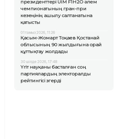
президенттері UIM F1H2O әлем
чемпионатының гран-при
кезеңінің ашылу салтанатына
қатысты
01 тамыз 2026, 11:26
Қасым-Жомарт Тоқаев Қостанай
облысының 90 жылдығына орай
құттықтау жолдады
30 шілде 2026, 17:48
Үгіт науқаны басталған соң
партиялардың электоралды
рейтингісі өзгерді