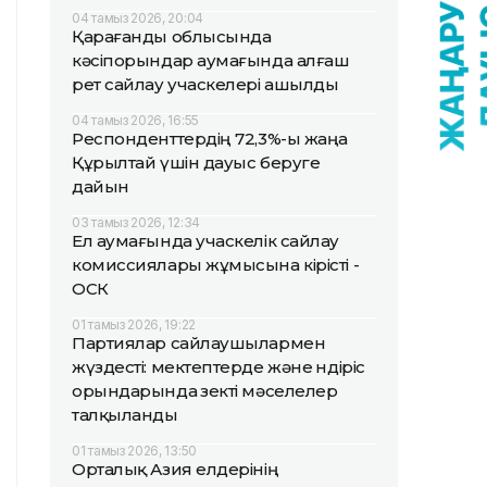
04 тамыз 2026, 20:04
Қарағанды облысында
кәсіпорындар аумағында алғаш
рет сайлау учаскелері ашылды
04 тамыз 2026, 16:55
Респонденттердің 72,3%-ы жаңа
Құрылтай үшін дауыс беруге
дайын
03 тамыз 2026, 12:34
Ел аумағында учаскелік сайлау
комиссиялары жұмысына кірісті -
ОСК
01 тамыз 2026, 19:22
Партиялар сайлаушылармен
жүздесті: мектептерде және өндіріс
орындарында өзекті мәселелер
талқыланды
01 тамыз 2026, 13:50
Орталық Азия елдерінің