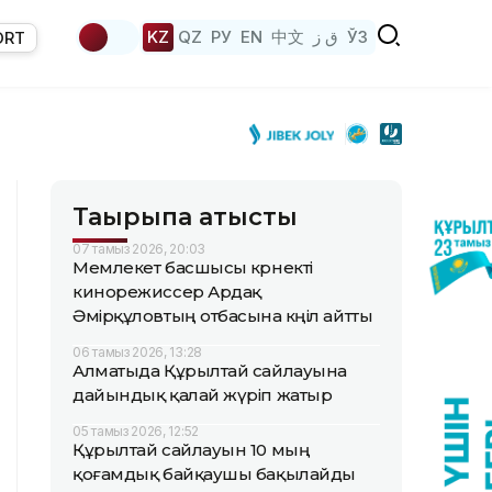
KZ
QZ
РУ
EN
中文
ق ز
ЎЗ
ORT
Тақырыпқа қатысты
07 тамыз 2026, 20:03
Мемлекет басшысы көрнекті
кинорежиссер Ардақ
Әмірқұловтың отбасына көңіл айтты
06 тамыз 2026, 13:28
Алматыда Құрылтай сайлауына
дайындық қалай жүріп жатыр
05 тамыз 2026, 12:52
Құрылтай сайлауын 10 мың
қоғамдық байқаушы бақылайды