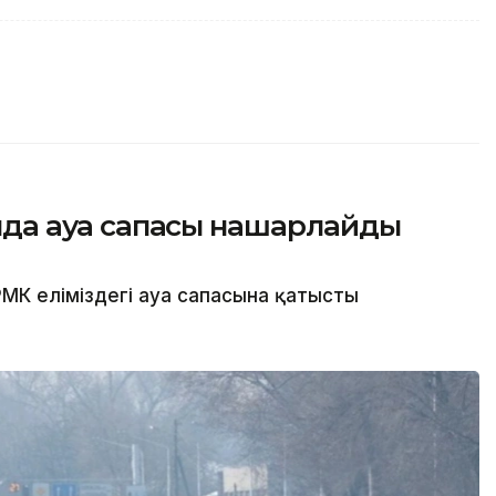
сында ауа сапасы нашарлайды
МК еліміздегі ауа сапасына қатысты