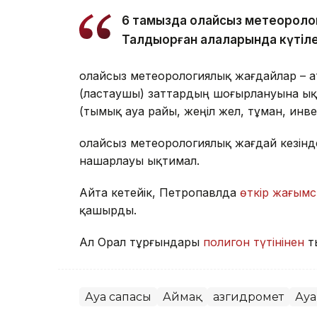
6 тамызда қолайсыз метеороло
Талдықорған қалаларында күтіле
Қолайсыз метеорологиялық жағдайлар – 
(ластаушы) заттардың шоғырлануына ық
(тымық ауа райы, жеңіл жел, тұман, инв
Қолайсыз метеорологиялық жағдай кезін
нашарлауы ықтимал.
Айта кетейік, Петропавлда
өткір жағымс
қашырды.
Ал Орал тұрғындары
полигон түтінінен
т
Ауа сапасы
Аймақ
Қазгидромет
Ауа