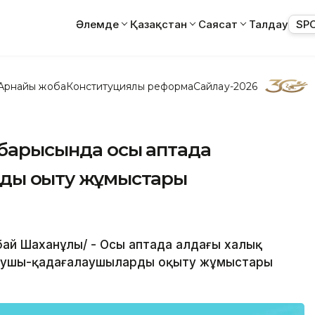
Әлемде
Қазақстан
Саясат
Талдау
SP
Арнайы жоба
Конституциялық реформа
Сайлау-2026
 барысында осы аптада
рды оқыту жұмыстары
тібай Шаханұлы/ - Осы аптада алдағы халық
аушы-қадағалаушыларды оқыту жұмыстары