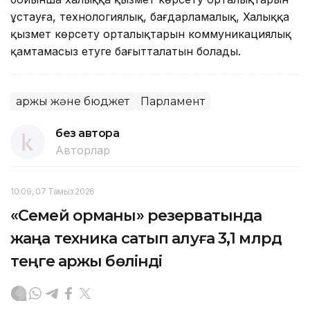
ұстауға, технологиялық, бағдарламалық, Халыққа
қызмет көрсету орталықтарын коммуникациялық
қамтамасыз етуге бағытталатын болады.
Қаржы және бюджет
Парламент
без автора
Авторлар
10:09, 07 Тамыз 2026
«Семей орманы» резерватында
жаңа техника сатып алуға 3,1 млрд
теңге қаржы бөлінді