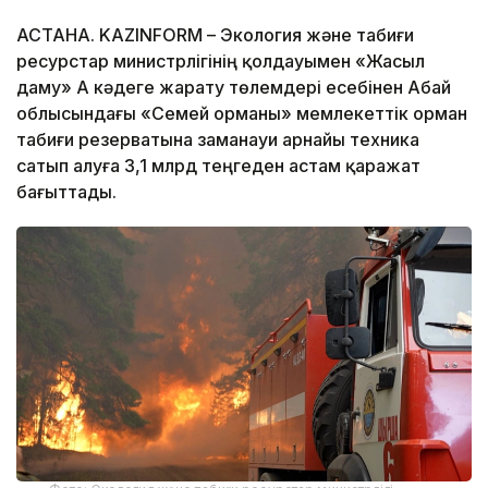
АСТАНА. KAZINFORM – Экология және табиғи
ресурстар министрлігінің қолдауымен «Жасыл
даму» АҚ кәдеге жарату төлемдері есебінен Абай
облысындағы «Семей орманы» мемлекеттік орман
табиғи резерватына заманауи арнайы техника
сатып алуға 3,1 млрд теңгеден астам қаражат
бағыттады.