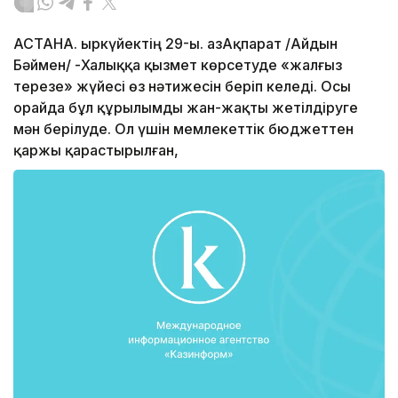
АСТАНА. Қыркүйектің 29-ы. ҚазАқпарат /Айдын
Бәймен/ -Халыққа қызмет көрсетуде «жалғыз
терезе» жүйесі өз нәтижесін беріп келеді. Осы
орайда бұл құрылымды жан-жақты жетілдіруге
мән берілуде. Ол үшін мемлекеттік бюджеттен
қаржы қарастырылған,