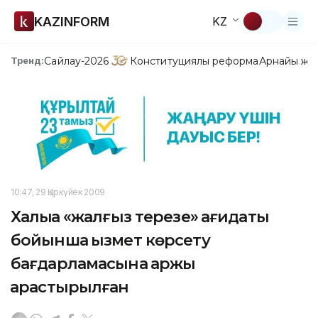
KAZINFORM
KZ
Сайлау-2026
Конституциялық реформа
Арнайы жо
Тренд:
10:47, 29 Қыркүйек 2009
Халыққа «жалғыз терезе» қағидаты
бойынша қызмет көрсету
бағдарламасына қаржы
қарастырылған