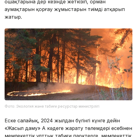
ошақтарына дер кезінде жеткізіп, орман
аумақтарын қорғау жұмыстарын тиімді атқарып
жатыр.
Фото: Экология және табиғи ресурстар министрлігі
Еске салайық, 2024 жылдан бүгінгі күнге дейін
«Жасыл даму» АҚ кәдеге жарату төлемдері есебінен
мемлекеттік ұлттық табиғи парктерге, мемлекеттік