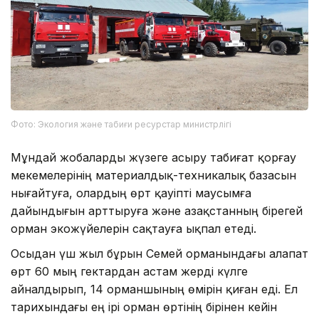
Фото: Экология және табиғи ресурстар министрлігі
Мұндай жобаларды жүзеге асыру табиғат қорғау
мекемелерінің материалдық-техникалық базасын
нығайтуға, олардың өрт қауіпті маусымға
дайындығын арттыруға және Қазақстанның бірегей
орман экожүйелерін сақтауға ықпал етеді.
Осыдан үш жыл бұрын Семей орманындағы алапат
өрт 60 мың гектардан астам жерді күлге
айналдырып, 14 орманшының өмірін қиған еді. Ел
тарихындағы ең ірі орман өртінің бірінен кейін