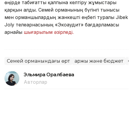
өңірде табиғатты қалпына келтіру жұмыстары
қарқын алды. Семей орманының бүгінгі тынысы
мен орманшылардың жанкешті еңбегі туралы Jibek
Joly телеарнасының «Экоаудит» бағдарламасы
арнайы
шығарылым әзірледі.
Семей орманындағы өрт
Қаржы және бюджет
Ө
Эльмира Оралбаева
Авторлар
16:55, 06 Тамыз 2026
Алматыда 1 қыркүйектен бастап 7
жаңа мектеп қолданысқа беріледі