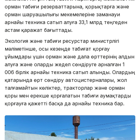
орман табиғи резерваттарына, қорықтарға және
орман шаруашылығы мекемелеріне заманауи
арнайы техника сатып алуға 33,1 млрд теңгеден
астам қаражат бағыттады.
Экология және табиғи ресурстар министрлігі
мәліметінше, осы кезеңде табиғат қорғау
ұйымдары үшін орман және дала өрттерінің алдын
алуға және оларды жедел сөндіруге арналған 1
006 бірлік арнайы техника сатып алынды. Олардың
қатарында өрт сөндіру автоцистерналары, жол
талғамайтын көліктер, тракторлар және орман
қоры мен ерекше қорғалатын табиғи аумақтарды
қорғауға қажетті басқа да арнайы техника бар.