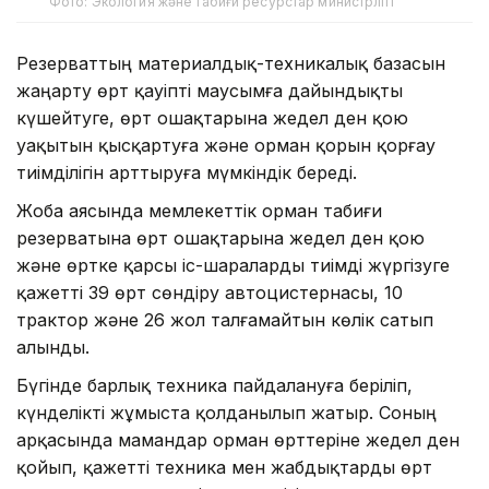
Фото: Экология және табиғи ресурстар министрлігі
Резерваттың материалдық-техникалық базасын
жаңарту өрт қауіпті маусымға дайындықты
күшейтуге, өрт ошақтарына жедел ден қою
уақытын қысқартуға және орман қорын қорғау
тиімділігін арттыруға мүмкіндік береді.
Жоба аясында мемлекеттік орман табиғи
резерватына өрт ошақтарына жедел ден қою
және өртке қарсы іс-шараларды тиімді жүргізуге
қажетті 39 өрт сөндіру автоцистернасы, 10
трактор және 26 жол талғамайтын көлік сатып
алынды.
Бүгінде барлық техника пайдалануға беріліп,
күнделікті жұмыста қолданылып жатыр. Соның
арқасында мамандар орман өрттеріне жедел ден
қойып, қажетті техника мен жабдықтарды өрт