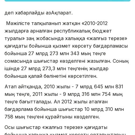
деп хабарлайды ҚазАқпарат.
Мәжілісте талқыланып жатқан «2010-2012
жылдарға арналған республикалық бюджет
туралы» заң жобасында халыққа «жалғыз терезе»
қағидаты бойынша қызмет көрсету бағдарламасы
бойынша 27 млрд 273 млн 343 мың теңге
сомасында шығыстар көзделгені жазылған. Соның
ішінде 27 млрд 273,3 млн теңгенің жылдар
бойынша қалай бөлінетіні көрсетілген.
Атап айтқанда, 2010 жылы - 7 млрд 645 млн 831
мың теңге, 2011 жылы - 9 млрд 316 млн 754 мың
теңге бағытталады. Ал 2012 жылы аталған
бағдарлама бойынша шығыстар 10 млрд 310 млн
758 мың теңгені құрайтыны көзделген.
Осы шығыстар «жалғыз терезе» қағидаты
бойынша халыққа қызмет көрсету орталықтарын