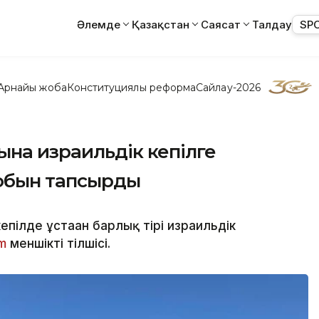
Әлемде
Қазақстан
Саясат
Талдау
SP
Арнайы жоба
Конституциялық реформа
Сайлау-2026
на израильдік кепілге
обын тапсырды
ілде ұстаған барлық тірі израильдік
m
меншікті тілшісі.