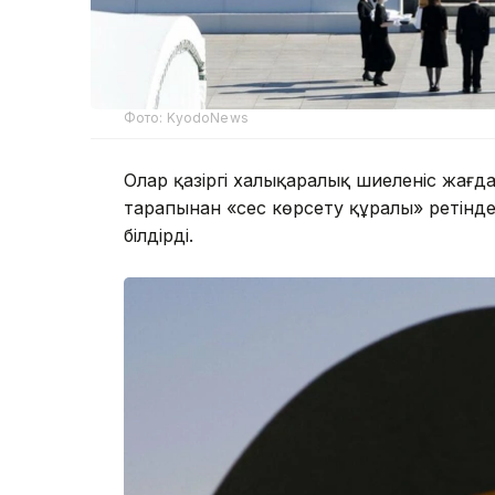
Фото: KyodoNews
Олар қазіргі халықаралық шиеленіс жағд
тарапынан «сес көрсету құралы» ретін
білдірді.