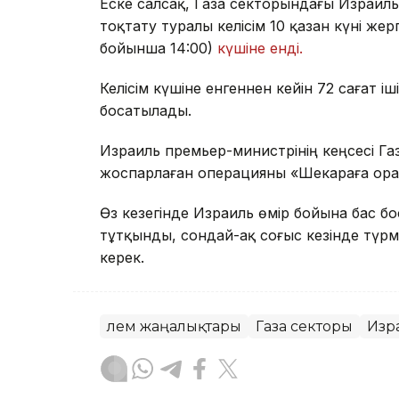
Еске салсақ, Газа секторындағы Израил
тоқтату туралы келісім 10 қазан күні жер
бойынша 14:00)
күшіне енді.
Келісім күшіне енгеннен кейін 72 сағат іш
босатылады.
Израиль премьер-министрінің кеңсесі Га
жоспарлаған операцияны «Шекараға ора
Өз кезегінде Израиль өмір бойына бас 
тұтқынды, сондай-ақ соғыс кезінде түр
керек.
Әлем жаңалықтары
Газа секторы
Изр