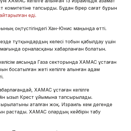
үні ХАМАС кепілге алынған 13 израильдік азамат
ст комитетіне тапсырды. Бұдан бірер сағат бұрын
айтарылған еді.
ының оңтүстігіндегі Хан-Юнис маңында өтті.
гі кезде тұтқындардың келесі тобын қабылдау үшін
аймағында орналасқаны хабарланған болатын.
н келісім аясында Газа секторында ХАМАС ұстаған
ұрын босатылған жеті кепілге алынған адам
і.
барлағандай, ХАМАС ұстаған кепілге
йін Қызыл Крест ұйымына тапсырылады.
сырылатыны аталған жоқ. Израиль кем дегенде
ын растады. ХАМАС олардың кейбірін табу