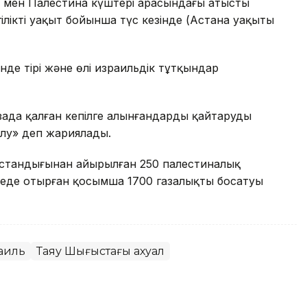
ь мен Палестина күштері арасындағы атысты
гілікті уақыт бойынша түс кезінде (Астана уақыты
інде тірі және өлі израильдік тұтқындар
зада қалған кепілге алынғандарды қайтаруды
лу» деп жариялады.
бостандығынан айырылған 250 палестиналық
меде отырған қосымша 1700 газалықты босатуы
аиль
Таяу Шығыстағы ахуал