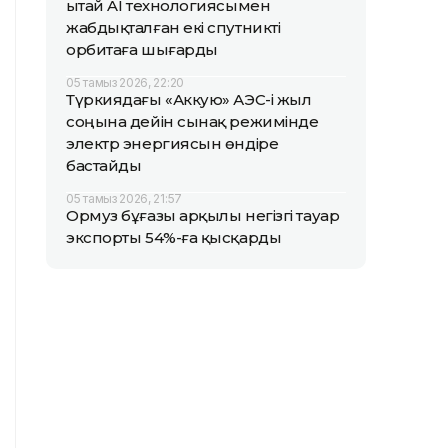
Қытай AI технологиясымен
жабдықталған екі спутникті
орбитаға шығарды
05 тамыз 2026, 22:20
Түркиядағы «Аккую» АЭС-і жыл
соңына дейін сынақ режимінде
электр энергиясын өндіре
бастайды
05 тамыз 2026, 21:57
Ормуз бұғазы арқылы негізгі тауар
экспорты 54%-ға қысқарды