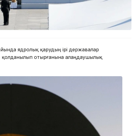
айында ядролық қарудың ірі державалар
де қолданылып отырғанына алаңдаушылық