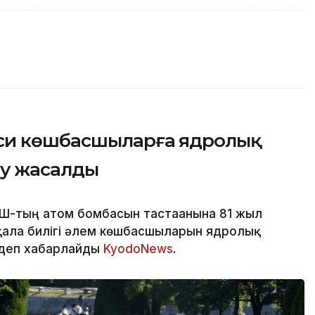
яси көшбасшыларға ядролық
еу жасалды
Ш-тың атом бомбасын тастағанына 81 жыл
 қала билігі әлем көшбасшыларын ядролық
 деп хабарлайды
KyodoNews
.