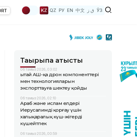
KZ
QZ
РУ
EN
中文
ق ز
ЎЗ
ORT
Тақырыпқа қатысты
06 тамыз 2026, 03:02
Қытай АҚШ-қа дрон компоненттері
мен технологияларын
экспорттауға шектеу қойды
06 тамыз 2026, 02:10
Араб және ислам елдері
Иерусалимді қорғау үшін
халықаралық күш-жігерді
күшейтпек
06 тамыз 2026, 00:59