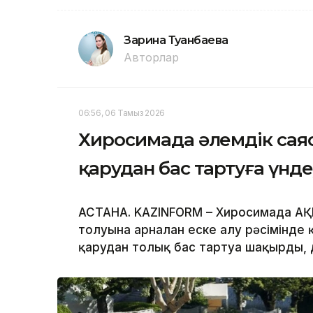
Зарина Туғанбаева
Авторлар
06:56, 06 Тамыз 2026
Хиросимада әлемдік са
қарудан бас тартуға үнд
АСТАНА. KAZINFORM – Хиросимада АҚ
толуына арналған еске алу рәсімінде
қарудан толық бас тартуға шақырды,