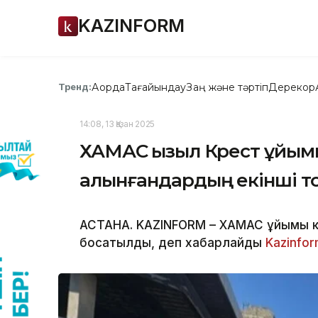
KAZINFORM
Ақорда
Тағайындау
Заң және тәртіп
Дерекқор
Тренд:
14:08, 13 Қазан 2025
ХАМАС Қызыл Крест ұйымы
алынғандардың екінші т
АСТАНА. KAZINFORM – ХАМАС ұйымы кеп
босатылды, деп хабарлайды
Kazinfor