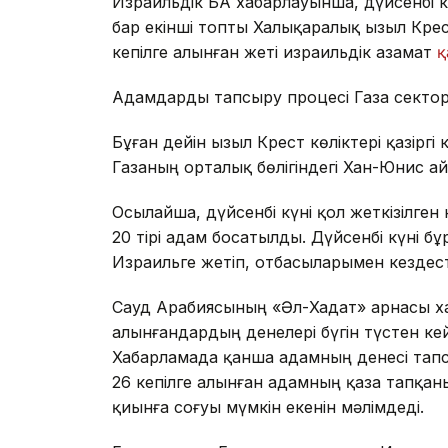
Израильдік БАҚ хабарлауынша, дүйсенбі к
бар екінші топты Халықаралық Қызыл Кре
кепілге алынған жеті израильдік азамат
қ
Адамдарды тапсыру процесі Газа сектор
Бұған дейін Қызыл Крест көліктері қазір
Газаның орталық бөлігіндегі Хан-Юнис 
Осылайша, дүйсенбі күні қол жеткізілге
20 тірі адам босатылды. Дүйсенбі күні б
Израильге жетіп, отбасыларымен кездест
Сауд Арабиясының «Әл-Хадат» арнасы ха
алынғандардың денелері бүгін түстен ке
Хабарламада қанша адамның денесі тап
26 кепілге алынған адамның қаза тапқан
қиынға соғуы мүмкін екенін мәлімдеді.