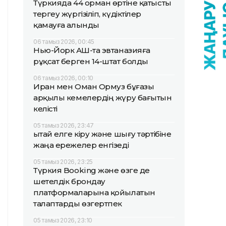
Түркияда 44 орман өртіне қатысты
тергеу жүргізіліп, күдіктілер
қамауға алынды
06 тамыз 2026, 00:45
Нью-Йорк АҚШ-та эвтаназияға
рұқсат берген 14-штат болды
06 тамыз 2026, 00:10
Иран мен Оман Ормуз бұғазы
арқылы кемелердің жүру бағытын
келісті
05 тамыз 2026, 23:47
Қытай елге кіру және шығу тәртібіне
жаңа ережелер енгізеді
05 тамыз 2026, 23:25
Түркия Booking және өзге де
шетелдік брондау
платформаларына қойылатын
талаптарды өзгертпек
05 тамыз 2026, 23:10