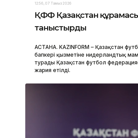
12:56, 07 Тамыз 2026
ҚФФ Қазақстан құрамасын
таныстырды
АСТАНА. KAZINFORM – Қазақстан футб
бапкері қызметіне нидерландтық мам
турады Қазақстан футбол федерация
жария етілді.