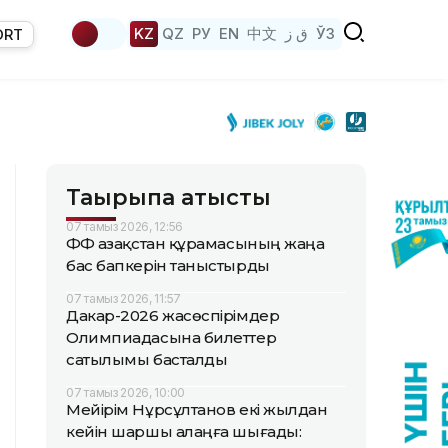
KZ
QZ
РУ
EN
中文
ق ز
ЎЗ
ORT
Тақырыпқа қатысты
07 тамыз 2026, 12:56
ҚФФ Қазақстан құрамасының жаңа
бас бапкерін таныстырды
07 тамыз 2026, 11:57
Дакар-2026 жасөспірімдер
Олимпиадасына билеттер
сатылымы басталды
07 тамыз 2026, 10:00
Мейірім Нұрсұлтанов екі жылдан
кейін шаршы алаңға шығады: