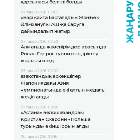
қарсыласы белгілі болды
07 тамыз 2026, 06:00
«Бәрі қайта басталады»: Жәнібек
Әлімханұлы АҚШ-қа баруға
дайындалып жатыр
07 тамыз 2026, 02:53
Алматыда жаөспірімдер арасында
Ролан Гаррос турнирінің іріктеу
жарысы өтеді
07 тамыз 2026, 02:03
Қазақстандық ескекшілер
Жапониядағы Азия
чемпионатында екі алтын медаль
жеңіп алды
07 тамыз 2026, 00:20
«Астана» велошабандозы
Кристиан Скарони «Польша
турында» екінші орын алды
06 тамыз 2026, 21:46