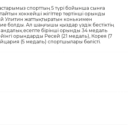
астарымыз спорттың 5 түрі бойынша сынға
тайтын хоккейші жігіттер төртінші орынды
лай Улитин жаттықтыратын конькимен
ие болды. Ал шаңғышы қыздар үздік бестіктің
командалық есепте бірінші орынды 34 медаль
йінгі орындарды Ресей (21 медаль), Корея (7
йцария (5 медаль) спортшылары бөлісті.