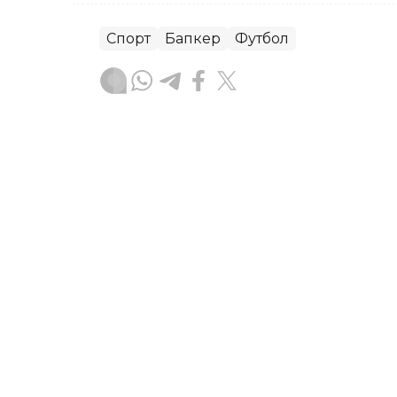
Спорт
Бапкер
Футбол
Тастан Тоянов
Авторлар
11:57, 07 Тамыз 2026
Дакар-2026 жасөспірімд
сатылымы басталды
АСТАНА. KAZINFORM – Дакарда (Сенег