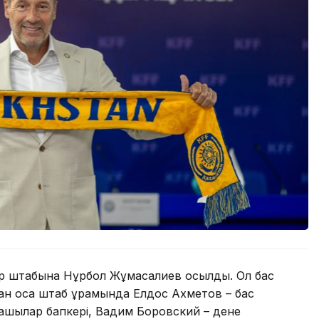
ер штабына Нұрбол Жұмасқалиев қосылды. Ол бас
ған қоса штаб құрамында Елдос Ахметов – бас
қпашылар бапкері, Вадим Боровский – дене