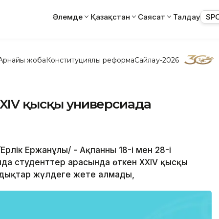
Әлемде
Қазақстан
Саясат
Талдау
SP
Арнайы жоба
Конституциялық реформа
Сайлау-2026
XXIV қысқы универсиада
рлік Ержанұлы/ - Ақпанның 18-і мен 28-і
да студенттер арасында өткен XXIV қысқы
ндықтар жүлдеге жете алмады,