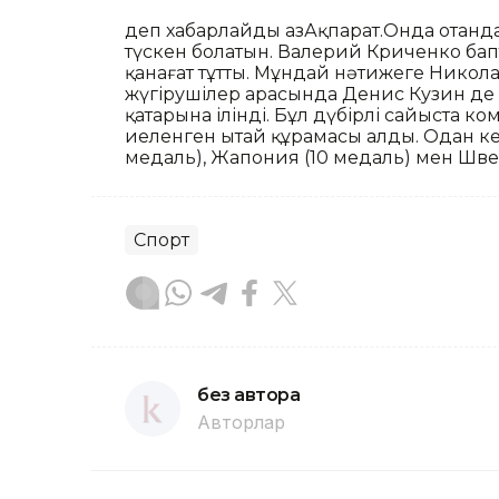
деп хабарлайды ҚазАқпарат.Онда отанд
түскен болатын. Валерий Криченко бап
қанағат тұтты. Мұндай нәтижеге Нико
жүгірушілер арасында Денис Кузин де 
қатарына ілінді. Бұл дүбірлі сайыста 
иеленген Қытай құрамасы алды. Одан ке
медаль), Жапония (10 медаль) мен Шве
Спорт
без автора
Авторлар