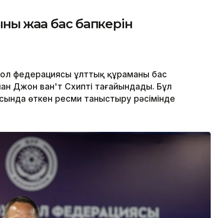
ың жаңа бас бапкерін
ол федерациясы ұлттық құраманың бас
ан Джон ван'т Схипті тағайындады. Бұл
сында өткен ресми таныстыру рәсімінде