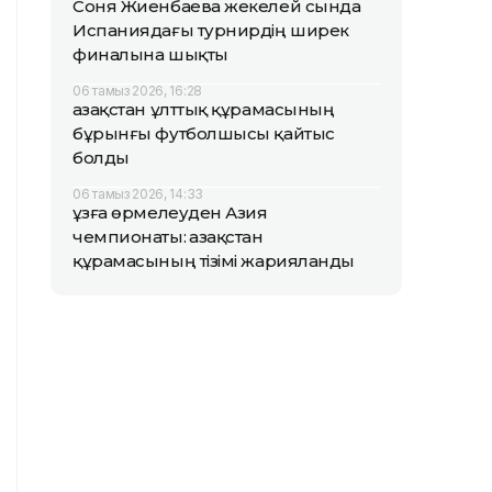
Соня Жиенбаева жекелей сында
Испаниядағы турнирдің ширек
финалына шықты
06 тамыз 2026, 16:28
Қазақстан ұлттық құрамасының
бұрынғы футболшысы қайтыс
болды
06 тамыз 2026, 14:33
Құзға өрмелеуден Азия
чемпионаты: Қазақстан
құрамасының тізімі жарияланды