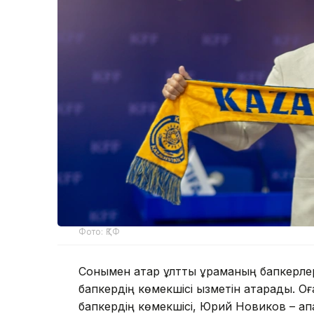
Фото: ҚТФ
Сонымен қатар ұлттық құраманың бапкерл
бапкердің көмекшісі қызметін атқарады. О
бапкердің көмекшісі, Юрий Новиков – қа