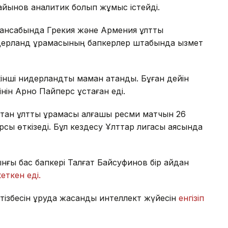
айынов аналитик болып жұмыс істейді.
мансабында Грекия және Армения ұлттық
идерланд құрамасының бапкерлер штабында қызмет
екінші нидерландтық маман атанды. Бұған дейін
інін Арно Пайперс ұстаған еді.
стан ұлттық құрамасы алғашқы ресми матчын 26
рсы өткізеді. Бұл кездесу Ұлттар лигасы аясында
ынғы бас бапкері Талғат Байсуфинов бір айдан
кеткен еді.
тізбесін құруда жасанды интеллект жүйесін
енгізіп