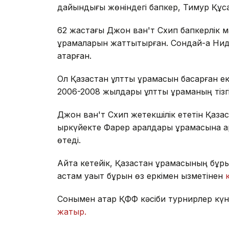
дайындығы жөніндегі бапкер, Тимур Құс
62 жастағы Джон ван'т Схип бапкерлік 
құрамаларын жаттықтырған. Сондай-ақ Н
атқарған.
Ол Қазақстан ұлттық құрамасын басқарған 
2006-2008 жылдары ұлттық құраманың тізг
Джон ван'т Схип жетекшілік ететін Қазақ
қыркүйекте Фарер аралдары құрамасына қа
өтеді.
Айта кетейік, Қазақстан құрамасының бұр
астам уақыт бұрын өз еркімен қызметінен
Сонымен қатар ҚФФ кәсіби турнирлер күн
жатыр.