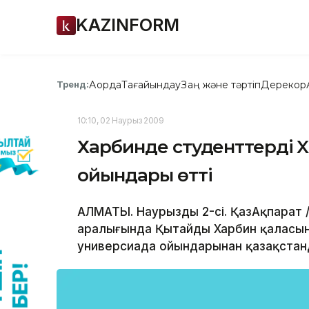
KAZINFORM
Ақорда
Тағайындау
Заң және тәртіп
Дерекқор
Тренд:
10:10, 02 Наурыз 2009
Харбинде студенттердің 
ойындары өтті
АЛМАТЫ. Наурыздың 2-сі. ҚазАқпарат /Е
аралығында Қытайдың Харбин қаласын
универсиада ойындарынан қазақста