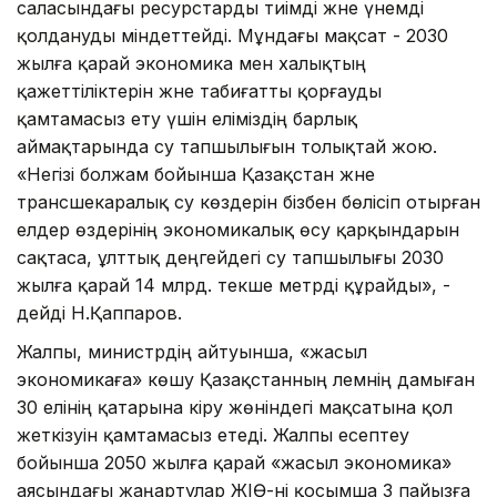
саласындағы ресурстарды тиімді және үнемді
қолдануды міндеттейді. Мұндағы мақсат - 2030
жылға қарай экономика мен халықтың
қажеттіліктерін және табиғатты қорғауды
қамтамасыз ету үшін еліміздің барлық
аймақтарында су тапшылығын толықтай жою.
«Негізі болжам бойынша Қазақстан және
трансшекаралық су көздерін бізбен бөлісіп отырған
елдер өздерінің экономикалық өсу қарқындарын
сақтаса, ұлттық деңгейдегі су тапшылығы 2030
жылға қарай 14 млрд. текше метрді құрайды», -
дейді Н.Қаппаров.
Жалпы, министрдің айтуынша, «жасыл
экономикаға» көшу Қазақстанның әлемнің дамыған
30 елінің қатарына кіру жөніндегі мақсатына қол
жеткізуін қамтамасыз етеді. Жалпы есептеу
бойынша 2050 жылға қарай «жасыл экономика»
аясындағы жаңартулар ЖІӨ-ні қосымша 3 пайызға