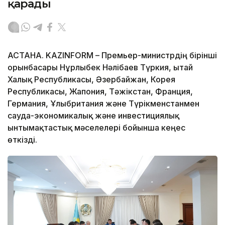
қарады
АСТАНА. KAZINFORM – Премьер-министрдің бірінші
орынбасары Нұрлыбек Нәлібаев Түркия, Қытай
Халық Республикасы, Әзербайжан, Корея
Республикасы, Жапония, Тәжікстан, Франция,
Германия, Ұлыбритания және Түрікменстанмен
сауда-экономикалық және инвестициялық
ынтымақтастық мәселелері бойынша кеңес
өткізді.