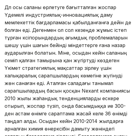
Дәл осы саланы өрлетуге бағытталған жоспар
Үдемелі индустриялық-инновациялық даму
мемлекеттік бағдарламасы қабылданғанға дейін де
болған еді. Дегенмен ол сол кезеңде жұмыс істеп
тұрған кәсіпорындардың ағымдық проблемаларын
шешу үшін шағын бейінді міндеттерге ғана назар
аударылған болатын. Міне, осыдан кейін саланың
семіп қалған тамырына қан жүгіртуді көздеген
Үкімет стратегиялық мақсаттар әзірлеу үшін
халықаралық сарапшылардың көмегіне жүгінуді
жөн санаған еді. Аталған саладағы танымал
сарапшылардың басын қосқан Nexant компаниясы
2010 жылы жаһандық тенденцияларды ескере
отырып, жоспар түзіп, онда басымдыққа ие 300-
ден астам өнімге сараптама жасай келе 36 өнімді
таңдап алды. Осыдан кейін 2010-2014 жылдарға
арналған химия өнеркәсібін дамыту жөніндегі