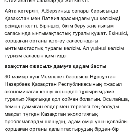
істей алатын салалар да жеткілікті.
Айта кетерлігі, А.Берзиньш сапары барысында
Қазақстан мен Латвия арасындағы үш келісімді
рәсімдеп кетті. Біріншісі, білім беру және ғылым
саласында ынтымақтастық туралы құжат. Екіншісі,
қоршаған ортаны қорғау саласындағы
ынтымақтастық туралы келісім. Ал үшінші келісім
туризм саласын қамтиды.
Қазақстан «жасыл» дамуға қадам басты
30 мамыр күні Мемлекет басшысы Нұрсұлтан
Назарбаев Қазақстан Республикасының «жасыл
экономикаға» көшуі жөніндегі тұжырымдама
туралы» Жарлыққа қол қойған болатын. Осылайша,
әлемнің дамыған елдерімен терезесі тең болуды
мақсат тұтқан Қазақстан эко­логиялық
проблемаларды шешудің, адам өмірі үшін қолайлы
қоршаған ортаны қалыптастырудың бірден-бір