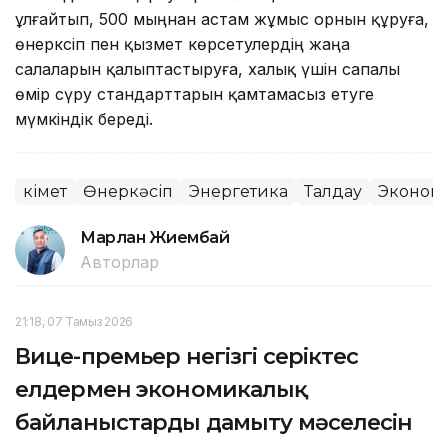
ұлғайтып, 500 мыңнан астам жұмыс орнын құруға,
өнеркәсіп пен қызмет көрсетулердің жаңа
салаларын қалыптастыруға, халық үшін сапалы
өмір сүру стандарттарын қамтамасыз етуге
мүмкіндік береді.
Үкімет
Өнеркәсіп
Энергетика
Талдау
Эконом
Марлан Жиембай
Авторлар
21:18, 07 Тамыз 2026
Вице-премьер негізгі серіктес
елдермен экономикалық
байланыстарды дамыту мәселесін