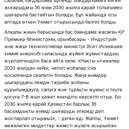
салалық бағдарлама әзірленді. Бағдарламаға енген
жоғарыдағы 36 өнім 2030 жылға қарай толығымен
шығарыла бастайтын болады. Бұл жайында осы
аптада өткен Үкімет отырысында белгілі болды.
Алқалы жиын барысында бас баяндама жасаған ҚР
Премьер-Министрінің орынбасары - Индустрия
және жаңа технологиялар министрі Әсет Исекешев
химия өнеркәсібі саласында жүйелі жұмыстардың
жүргізілгендігін баса айта келе: «Нақты нәтижелер
2020 жылдан кейін, негізгі жобалар іске
қосылғанда сезілетін болады. Жаңа өнімдер
шығарудағы әлемдік тәжірибе жобаны
құрылымдауға, салуға және тұрақты жұмыс істеуге
қосуға 7-8 жыл қажет екендігін көрсетіп отыр. Біз
2030 жылға қарай Қазақстан барлық 36
басымдықты өнімді шығаруды игереді деп
жоспарлап отырмыз», - деген еді. Жалпы, Үкімет
межелеген міндеттер жемісті жүзеге асырылған