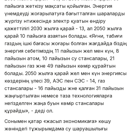
пайызға жеткізу мақсаты қойылған. Энергия
үнемдеуді жоғарылатуға бағытталған шараларды
жүргізу нәтижесінде электр қуатын өндіру
қажеттілігі 2030 жылға қарай - 13, ал 2050 жылға
қарай 10 пайызға азаятын болады. «Яғни, табиғи
газдың ішкі бағасы жоғары болған жағдайда біздің
энергия себетіміздің 11 пайызын жел мен күн, 8
пайызын атом, 10 пайызын су стансалары, 21
пайызын газ және 49 пайызын көмір құрайтын
болады. 2050 жылға қарай жел мен күн энергиясы
көздерінің үлесі 39, АЭС пен СЭС - 14, газ
стансалары - 16 пайызды және қалған 31 пайызын
жаңғыртылған немесе таза технологияларға
негізделген жаңа буын көмір стансалары
құрайды», - деді ол.
Сонымен қатар «жасыл экономикаға» көшу
жөніндегі тұжырымдама су шаруашылығы