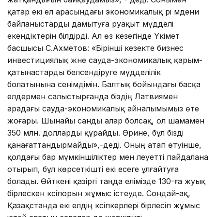
қатар екі ел арасындағы экономикалық әрі мәдени
байланыстарды дамытуға әруақыт мүдделі
екендіктерін білдірді. Ал өз кезегінде Үкімет
басшысы С.Ахметов: «Бірінші кезекте бизнес
инвестициялық және сауда-экономикалық қарым-
қатынастарды белсендіруге мүдделілік
болатынына сенімдімін. Балтық бойындағы басқа
елдермен салыстырғанда біздің Латвиямен
арадағы сауда-экономикалық айналымымыз өте
жоғары. Шынайы санды алар болсақ, ол шамамен
350 млн. долларды құрайды. Әрине, бұл бізді
қанағаттандырмайды»,-деді. Оның атап өтуінше,
қолдағы бар мүмкіншіліктер мен әлеуетті пайдалана
отырып, бұл көрсеткішті екі есеге ұлғайтуға
болады. Өйткені қазіргі таңда елімізде 130-ға жуық
бірлескен кәсіпорын жұмыс істеуде. Сондай-ақ,
Қазақстанда екі елдің кәсіпкерлері бірлесіп жұмыс