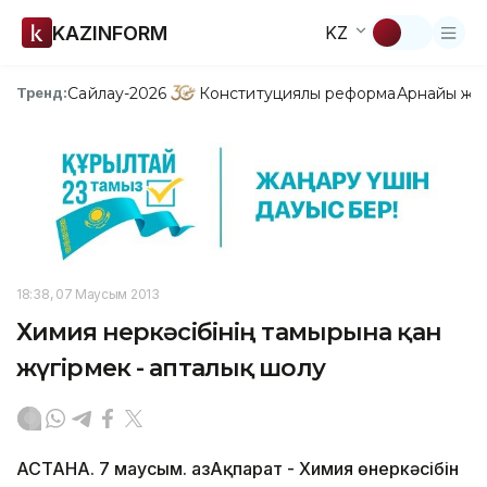
KAZINFORM
KZ
Сайлау-2026
Конституциялық реформа
Арнайы жо
Тренд:
18:38, 07 Маусым 2013
Химия өнеркәсібінің тамырына қан
жүгірмек - апталық шолу
АСТАНА. 7 маусым. ҚазАқпарат - Химия өнеркәсібін