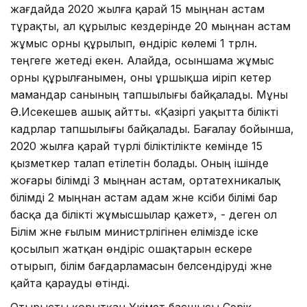
жағдайда 2020 жылға қарай 15 мыңнан астам
тұрақты, ал құрылыс кездерінде 20 мыңнан астам
жұмыс орны құрылып, өндіріс көлемі 1 трлн.
теңгеге жетеді екен. Алайда, осыншама жұмыс
орны құрылғанымен, оны ұршықша иіріп әкетер
мамандар санының тапшылығы байқалады. Мұны
Ә.Исекешев ашық айтты. «Қазіргі уақытта білікті
кадрлар тапшылығы байқалады. Бағалау бойынша,
2020 жылға қарай түрлі біліктілікте кемінде 15
қызметкер талап етілетін болады. Оның ішінде
жоғары білімді 3 мыңнан астам, ортатехникалық
білімді 2 мыңнан астам адам және кәсіби білімі бар
басқа да білікті жұмысшылар қажет», - деген ол
Білім және ғылым министрлігінен елімізде іске
қосылып жатқан өндіріс ошақтарын ескере
отырып, білім бағдарламасын белсендіруді және
қайта қарауды өтінді.
Отырысты қорытқан Үкімет басшысы Серік