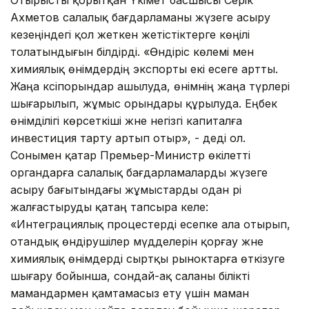
Ахметов салалық бағдарламаны жүзеге асыру
кезеңіндегі қол жеткен жетістіктерге көңілі
толатындығын білдірді. «Өндіріс көлемі мен
химиялық өнімдердің экспорты екі есеге артты.
Жаңа кәсіпорындар ашылуда, өнімнің жаңа түрлері
шығарылып, жұмыс орындары құрылуда. Еңбек
өнімділігі көрсеткіші және негізгі капиталға
инвестиция тарту артып отыр», - деді ол.
Сонымен қатар Премьер-Министр өкілетті
органдарға салалық бағдарламаларды жүзеге
асыру бағытындағы жұмыстарды одан әрі
жалғастыруды қатаң тапсыра келе:
«Интеграциялық процестерді есепке ала отырып,
отандық өндірушілер мүдделерін қорғау және
химиялық өнімдерді сыртқы рыноктарға өткізуге
шығару бойынша, сондай-ақ саланы білікті
мамандармен қамтамасыз ету үшін маман