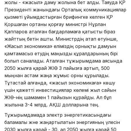
жолы - «жа­сыл» даму жолына бет алды. Таяуда ҚР
Президенті жанындағы Орталық коммуникациялар
қызметі ұйымдастырған брифингке келген ҚР
Қоршаған ортаны қорғау министрі Нұрлан
Қаппаров аталған бағдарламаға қатысты біраз
жайттың бетін ашты. Министрдің атап өтуінше,
«Жасыл экономика» еліміздің орнықты дамуын
қамтамасыз етудің маңызды құралдарының бірі
болып саналады. Аталған тұжырымдама аясында
2050 жылға қарай ЖІӨ 3 пайызға артып, 500
мыңнан астам жаңа жұмыс орны құрылады.
Тұтастай алғанда, «жасыл экономикаға» көшу
үшін қажетті инвестициялар көлемі жыл сайын
ЖІӨ-нің шамамен 1 пайызын құрайды. Ал бұл
жылына 3-4 млрд. АҚШ долларына тең.
Тұжырымдамада электр энергетикасындағы
баламалы және жаңартылатын энергияның үлесін
2030 жылға қарай - 30, ал 2050 жылға қарай 50