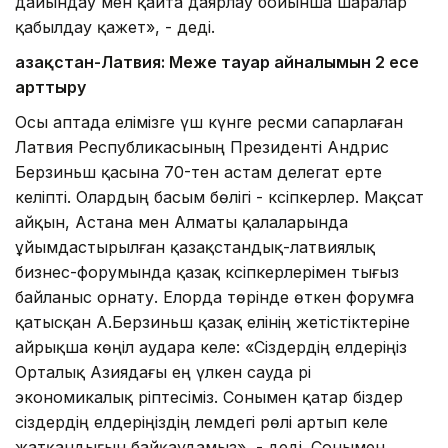
дайындау мен қайта даярлау бойынша шаралар
қабылдау қажет», - деді.
Қазақстан-Латвия: Меже тауар айналымын 2 есе
арттыру
Осы аптада елімізге үш күнге ресми сапарлаған
Латвия Республикасының Президенті Андрис
Берзиньш қасына 70-тен астам делегат ерте
келіпті. Олардың басым бөлігі - кәсіпкерлер. Мақсат
айқын, Астана мен Алматы қалаларында
ұйымдастырылған қазақстандық-латвиялық
бизнес-форумында қазақ кәсіпкерлерімен тығыз
байланыс орнату. Елорда төрінде өткен форумға
қатысқан А.Берзиньш қазақ елінің жетістіктеріне
айрықша көңіл аудара келе: «Сіздердің елдеріңіз
Орталық Азиядағы ең үлкен сауда әрі
экономикалық әріптесіміз. Сонымен қатар біздер
сіздердің елдеріңіздің әлемдегі рөлі артып келе
жатқандығын байқаудамыз», - деді. Сонымен