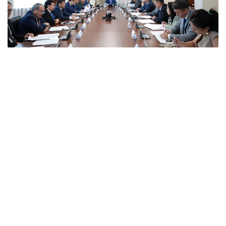
Фото: Үкімет
Отырыс барысында вице-премьер аталған
елдермен өзара тиімді ынтымақтастықты нығайту
мәселесі Мемлекет басшысының назарында екенін
атап өтті.
Кеңесте мемлекеттік органдар мен ұлттық
компаниялардың басшылары аталған елдермен
экономикалық ынтымақтастықтың қазіргі жай-күйі
және бірлескен жобалардың іске асырылу барысы
туралы баяндама жасады. Шетелдік
серіктестермен экономикалық ынтымақтастықтың
күн тәртібіндегі негізгі мәселелер талқыланып,
сыртқы экономикалық байланыстарды одан әрі