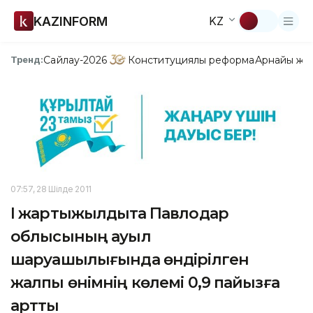
KAZINFORM
KZ
Сайлау-2026
Конституциялық реформа
Арнайы жо
Тренд:
07:57, 28 Шілде 2011
І жартыжылдықта Павлодар
облысының ауыл
шаруашылығында өндірілген
жалпы өнімнің көлемі 0,9 пайызға
артты