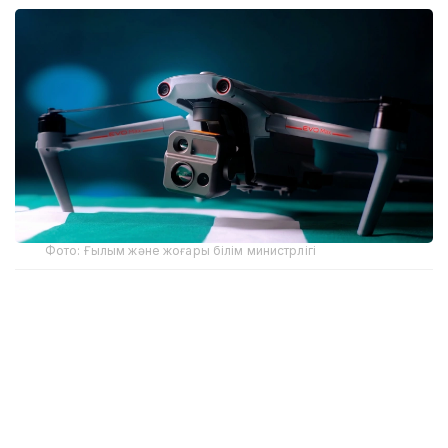
Фото: Ғылым және жоғары білім министрлігі
Ержан Әуезовтің айтуынша, кәсіпорын бұл бағытқа
Оңтүстік Кореядағы мамандандырылған көрмеден
кейін бет бұрған.
– Қазір дрондардың ауыл шаруашылығында,
жер қойнауын пайдалануда, геологияда,
қорғаныс пен қауіпсіздік саласында кеңінен