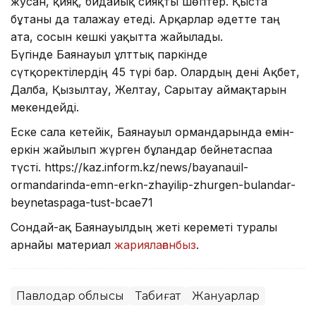
жусан, қияқ, бидайық сияқты шөптер. Қыста
бұтаны да талғажау етеді. Арқарлар әдетте таң
ата, сосын кешкі уақытта жайылады.
Бүгінде Баянауыл ұлттық паркінде
сүтқоректілердің 45 түрі бар. Олардың дені Ақбет,
Далба, Қызылтау, Желтау, Сарытау аймақтарын
мекендейді.
Еске сала кетейік, Баянауыл ормандарында емін-
еркін жайылып жүрген бұландар бейнетаспаға
түсті. https://kaz.inform.kz/news/bayanauil-
ormandarinda-emn-erkn-zhayilip-zhurgen-bulandar-
beynetaspaga-tust-bcae71
Сондай-ақ Баянауылдың жеті кереметі туралы
арнайы материал
жариялағанбыз
.
Павлодар облысы
Табиғат
Жануарлар