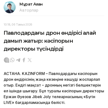
Мұрат Аяған
Авторлар
10:18, 06 Тамыз 2026
Павлодардағы дрон өндірісі қалай
дамып жатыр: кәсіпорын
директоры түсіндірді
АСТАНА. KAZINFORM – Павлодардағы кәсіпорын
дрон өндірісінің жаңа кезеңіне көшуді жоспарлап
отыр. Ендігі мақсат – дронның негізгі бөлшектерін
ел ішінде шығару. Бұл туралы кәсіпорын директоры
Ержан Әуезов Jibek Joly телеарнасының «Бүгін
LIVE» бағдарламасында бөлісті.