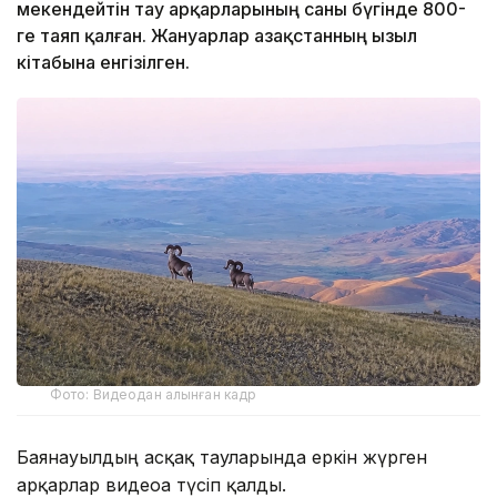
мекендейтін тау арқарларының саны бүгінде 800-
ге таяп қалған. Жануарлар Қазақстанның Қызыл
кітабына енгізілген.
Фото: Видеодан алынған кадр
Баянауылдың асқақ тауларында еркін жүрген
арқарлар видеоға түсіп қалды.