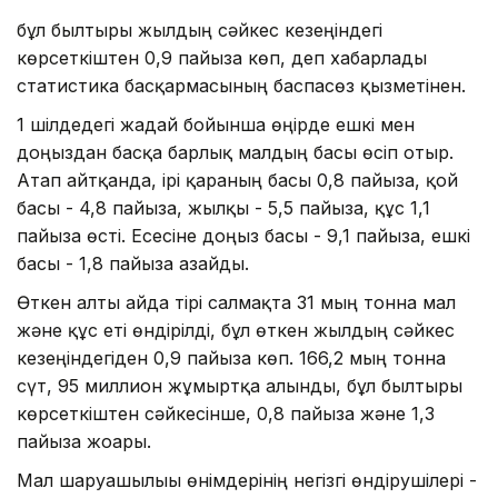
бұл былтырғы жылдың сәйкес кезеңіндегі
көрсеткіштен 0,9 пайызға көп, деп хабарлады
статистика басқармасының баспасөз қызметінен.
1 шілдедегі жағдай бойынша өңірде ешкі мен
доңыздан басқа барлық малдың басы өсіп отыр.
Атап айтқанда, ірі қараның басы 0,8 пайызға, қой
басы - 4,8 пайызға, жылқы - 5,5 пайызға, құс 1,1
пайызға өсті. Есесіне доңыз басы - 9,1 пайызға, ешкі
басы - 1,8 пайызға азайды.
Өткен алты айда тірі салмақта 31 мың тонна мал
және құс еті өндірілді, бұл өткен жылдың сәйкес
кезеңіндегіден 0,9 пайызға көп. 166,2 мың тонна
сүт, 95 миллион жұмыртқа алынды, бұл былтырғы
көрсеткіштен сәйкесінше, 0,8 пайызға және 1,3
пайызға жоғары.
Мал шаруашылығы өнімдерінің негізгі өндірушілері -