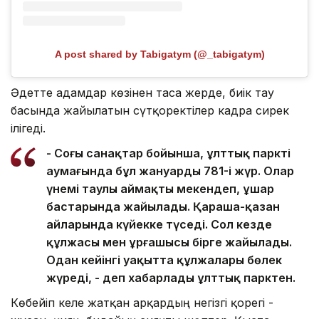
A post shared by Tabigatym (@_tabigatym)
Әдетте адамдар көзінен таса жерде, биік тау
басында жайылатын сүтқоректілер кадрға сирек
ілігеді.
- Соңғы санақтар бойынша, ұлттық парктің
аумағында бұл жануардың 781-і жүр. Олар
үнемі таулы аймақты мекендеп, ұшар
бастарында жайылады. Қараша-қазан
айларында күйекке түседі. Сол кезде
құлжасы мен ұрғашысы бірге жайылады.
Одан кейінгі уақытта құлжалары бөлек
жүреді, - деп хабарлады ұлттық парктен.
Көбейіп келе жатқан арқардың негізгі қорегі -