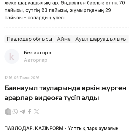
жеке шаруашылықтар. Өндірілген барлық еттің 70
пайызы, сүттің 83 пайызы, жұмыртқаның 29
пайызы - солардың үлесі.
Павлодар облысы
Аймақ
Ауыл шаруашылығы
без автора
Авторлар
12:16, 06 Тамыз 2026
Баянауыл тауларында еркін жүрген
арқарлар видеоға түсіп қалды
ПАВЛОДАР. KAZINFORM - Ұлттық парк аумағын