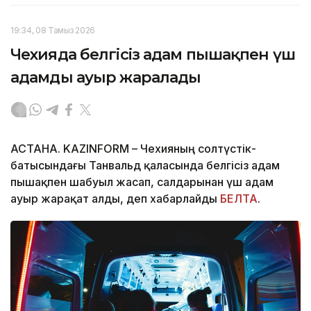
19:34, 08 Тамыз 2026
Чехияда белгісіз адам пышақпен үш
адамды ауыр жаралады
АСТАНА. KAZINFORM – Чехияның солтүстік-
батысындағы Танвальд қаласында белгісіз адам
пышақпен шабуыл жасап, салдарынан үш адам
ауыр жарақат алды, деп хабарлайды
БЕЛТА
.