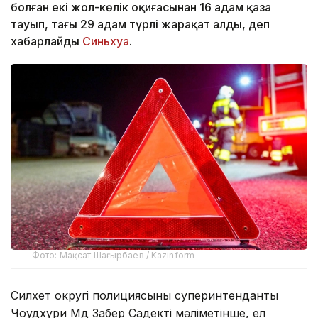
болған екі жол-көлік оқиғасынан 16 адам қаза
тауып, тағы 29 адам түрлі жарақат алды, деп
хабарлайды
Синьхуа
.
Фото: Мақсат Шағырбаев / Kazinform
Силхет округі полициясының суперинтенданты
Чоудхури Мд Забер Садектің мәліметінше, ел