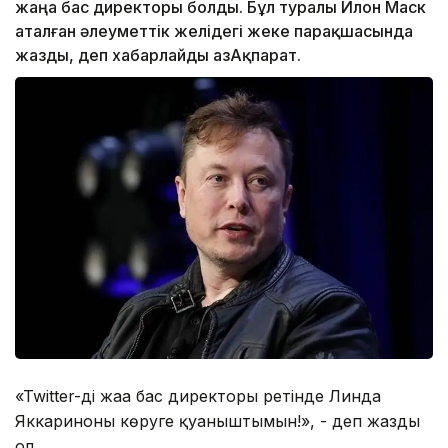
жаңа бас директоры болды. Бұл туралы Илон Маск
аталған әлеуметтік желідегі жеке парақшасында
жазды, деп хабарлайды ҚазАқпарат.
«Twitter-дің жаңа бас директоры ретінде Линда
Яккариноны көруге қуаныштымын!», - деп жазды
ол.