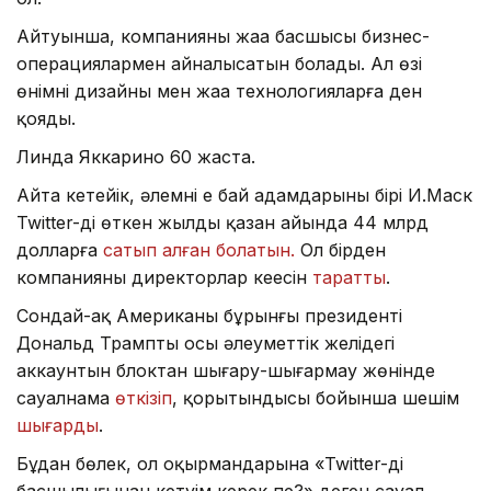
Айтуынша, компанияның жаңа басшысы бизнес-
операциялармен айналысатын болады. Ал өзі
өнімнің дизайны мен жаңа технологияларға ден
қояды.
Линда Яккарино 60 жаста.
Айта кетейік, әлемнің ең бай адамдарының бірі И.Маск
Twitter-ді өткен жылдың қазан айында 44 млрд
долларға
сатып алған болатын.
Ол бірден
компанияның директорлар кеңесін
таратты
.
Сондай-ақ Американың бұрынғы президенті
Дональд Трамптың осы әлеуметтік желідегі
аккаунтын блоктан шығару-шығармау жөнінде
сауалнама
өткізіп
, қорытындысы бойынша шешім
шығарды
.
Бұдан бөлек, ол оқырмандарына «Twitter-дің