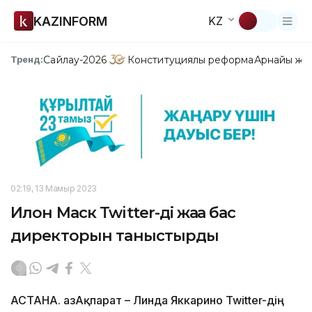
KAZINFORM
KZ
Сайлау-2026
Конституциялық реформа
Арнайы жо
Тренд:
02:19, 13 Мамыр 2023
Илон Маск Twitter-дің жаңа бас
директорын таныстырды
АСТАНА. ҚазАқпарат – Линда Яккарино Twitter-дің