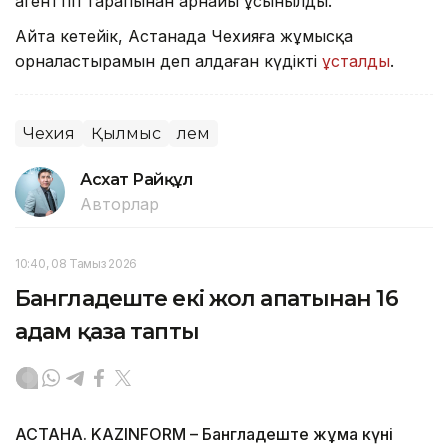
агенттігі тарапынан арнайы ұсынылды.
Айта кетейік, Астанада Чехияға жұмысқа
орналастырамын деп алдаған күдікті
ұсталды
.
Чехия
Қылмыс
Әлем
Асхат Райқұл
Авторлар
10:40, 08 Тамыз 2026
Бангладеште екі жол апатынан 16
адам қаза тапты
АСТАНА. KAZINFORM – Бангладеште жұма күні