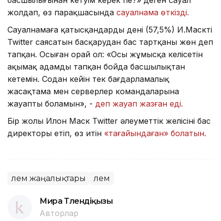
басшылығынан кетуім керек пе?» деген сауал
жолдап, өз парақшасында
сауалнама өткізді.
Сауалнамаға қатысқандардың дені (57,5%) И.Масктің
Twitter саясатын басқарудан бас тартқаны жөн деп
тапқан. Осыған орай ол: «Осы жұмысқа келісетін
ақымақ адамды тапқан бойда басшылықтан
кетемін. Содан кейін тек бағдарламалық
жасақтама мен серверлер командаларына
жауапты боламын», -
деп жауап жазған еді.
Бір жолы Илон Маск Twitter әлеуметтік желісінің бас
директоры етіп, өз итін
«тағайындаған» болатын.
Әлем жаңалықтары
Әлем
Мира Төлендіқызы
Авторлар