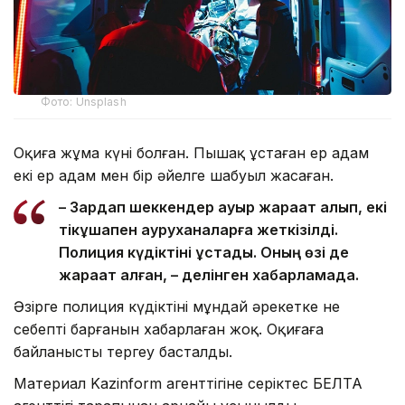
Фото: Unsplash
Оқиға жұма күні болған. Пышақ ұстаған ер адам
екі ер адам мен бір әйелге шабуыл жасаған.
– Зардап шеккендер ауыр жарақат алып, екі
тікұшақпен ауруханаларға жеткізілді.
Полиция күдіктіні ұстады. Оның өзі де
жарақат алған, – делінген хабарламада.
Әзірге полиция күдіктінің мұндай әрекетке не
себепті барғанын хабарлаған жоқ. Оқиғаға
байланысты тергеу басталды.
Материал Kazinform агенттігіне серіктес БЕЛТА