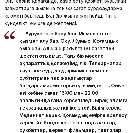
Оның сөзіне қарағанда, қазір есту қабілеті бұзылған
азаматтарға жылына тек 60 сағат сурдоаударма
қызметі беріледі. Бұл бір жылға жетпейді. Тіпті,
күнделікті өмірге де жетпейді.
— Ауруханаға бару бар. Мемлекеттік
қызмет алу бар. Оқу. Жұмыс. Қоғамдық
өмір бар. Ал біз бір жылға 60 сағатпен
шектеп отырмыз. Тағы бір мәселе —
ақпараттық қолжетімділік. Телеарналар
тәулігіне сурдоаудармамен немесе
субтитрмен тек жаңалықтар
бағдарламасын көрсетуге міндетті. Оның
өзі көбіне сағат 16:00 мен 22:00
аралығында ғана көрсетіледі. Бірақ адамға
тек жаңалық жеткіліксіз ғой. Білім керек.
Мәдениет керек. Қоғамдық өмірге араласу
керек. Ал бүгінде көптеген подкасттар,
сұхбаттар, деректі фильмдер, театрлар