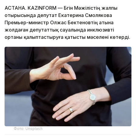
АСТАНА. KAZINFORM — Бүгін Мәжілістің жалпы
отырысында депутат Екатерина Смолякова
Премьер-министр Олжас Бектеновтің атына
жолдаған депутаттық сауалында инклюзивті
ортаны қалыптастыруға қатысты мәселені көтерді.
Фото: Unsplash