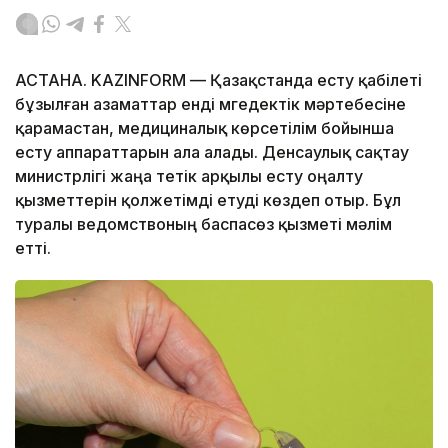
АСТАНА. KAZINFORM — Қазақстанда есту қабілеті
бұзылған азаматтар енді мүгедектік мәртебесіне
қарамастан, медициналық көрсетілім бойынша
есту аппараттарын ала алады. Денсаулық сақтау
министрлігі жаңа тетік арқылы есту оңалту
қызметтерін қолжетімді етуді көздеп отыр. Бұл
туралы ведомствоның баспасөз қызметі мәлім
етті.