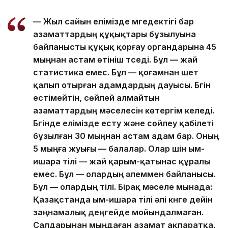
— Жыл сайын елімізде мүгедектігі бар
азаматтардың құқықтары бұзылуына
байланысты құқық қорғау органдарына 45
мыңнан астам өтініш түседі. Бұл — жай
статистика емес. Бұл — қоғамнан шет
қалып отырған адамдардың дауысы. Бүгін
естімейтін, сөйлей алмайтын
азаматтардың мәселесін көтергім келеді.
Бүгінде елімізде есту және сөйлеу қабілеті
бұзылған 30 мыңнан астам адам бар. Оның
5 мыңға жуығы — балалар. Олар үшін ым-
ишара тілі — жай қарым-қатынас құралы
емес. Бұл — олардың әлеммен байланысы.
Бұл — олардың тілі. Бірақ мәселе мынада:
Қазақстанда ым-ишара тілі әлі күнге дейін
заңнамалық деңгейде мойындалмаған.
Салдарынан мыңдаған азамат ақпаратқа,