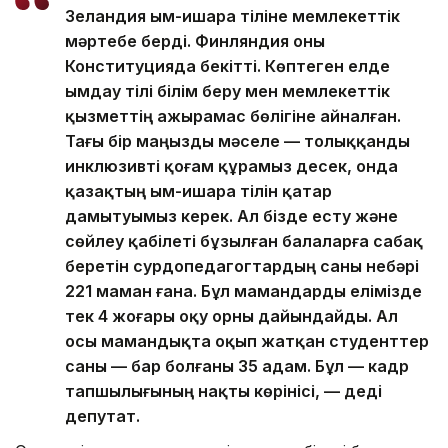
Зеландия ым-ишара тіліне мемлекеттік
мәртебе берді. Финляндия оны
Конституцияда бекітті. Көптеген елде
ымдау тілі білім беру мен мемлекеттік
қызметтің ажырамас бөлігіне айналған.
Тағы бір маңызды мәселе — толыққанды
инклюзивті қоғам құрамыз десек, онда
қазақтың ым-ишара тілін қатар
дамытуымыз керек. Ал бізде есту және
сөйлеу қабілеті бұзылған балаларға сабақ
беретін сурдопедагогтардың саны небәрі
221 маман ғана. Бұл мамандарды елімізде
тек 4 жоғары оқу орны дайындайды. Ал
осы мамандықта оқып жатқан студенттер
саны — бар болғаны 35 адам. Бұл — кадр
тапшылығының нақты көрінісі, — деді
депутат.