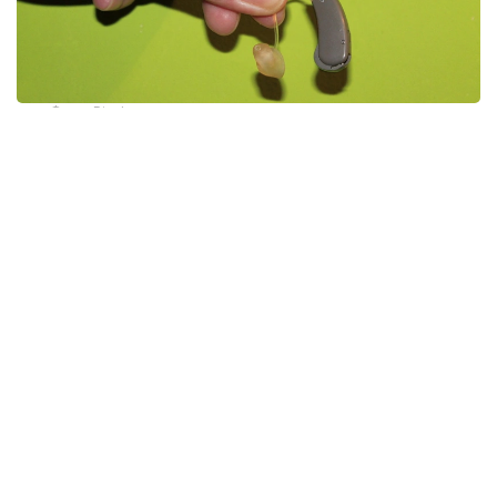
Фото: Pixabay.com
Бұған дейін есту аппараттары әлеуметтік қорғау
жүйесі шеңберінде есту қабілетінің ауыр бұзылысына
байланысты мүгедектігі бар азаматтардың
жекелеген санаттарына ғана берілетін. Заңнамаға
енгізілген өзгерістерден кейін мұндай көмекке
сурдолог дәрігердің қорытындысы бойынша есту
аппаратын қажет ететін пациенттердің кең ауқымы
ие болды.
— Басты міндетіміз — есту қабілеті
бұзылған адамдарға уақытылы көмек
көрсету. Естуді ерте кезеңнен оңалту өмір
сапасын сақтауға, білім алуға, қарым-