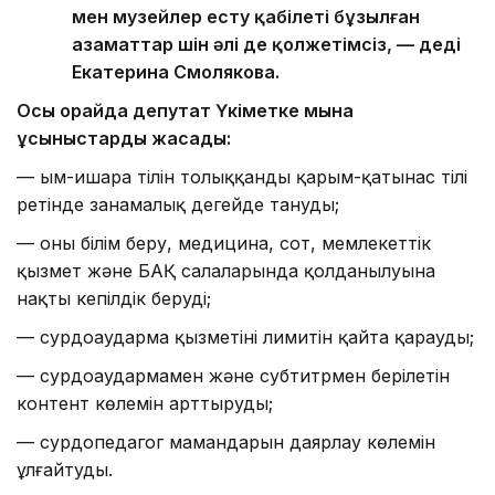
мен музейлер есту қабілеті бұзылған
азаматтар үшін әлі де қолжетімсіз, — деді
Екатерина Смолякова.
Осы орайда депутат Үкіметке мына
ұсыныстарды жасады:
— ым-ишара тілін толыққанды қарым-қатынас тілі
ретінде заңнамалық деңгейде тануды;
— оның білім беру, медицина, сот, мемлекеттік
қызмет және БАҚ салаларында қолданылуына
нақты кепілдік беруді;
— сурдоаударма қызметінің лимитін қайта қарауды;
— сурдоаудармамен және субтитрмен берілетін
контент көлемін арттыруды;
— сурдопедагог мамандарын даярлау көлемін
ұлғайтуды.