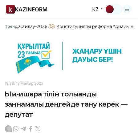
KAZINFORM
KZ
Сайлау-2026
Конституциялық реформа
Арнайы жо
Тренд:
19:39, 13 Мамыр 2026
Ым-ишара тілін толыққанды
заңнамалық деңгейде тану керек —
депутат