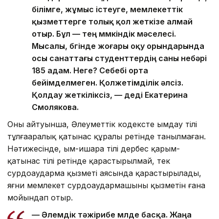
білімге, жұмыс істеуге, мемлекеттік
қызметтерге толық қол жеткізе алмай
отыр. Бұл — тең мүмкіндік мәселесі.
Мысалы, бүгінде жоғары оқу орындарында
осы санаттағы студенттердің саны небәрі
185 адам. Неге? Себебі орта
бейімделмеген. Қолжетімділік әлсіз.
Қолдау жеткіліксіз, — деді Екатерина
Смолякова.
Оның айтуынша, Әлеуметтік кодексте ымдау тілі
тұлғааралық қатынас құралы ретінде танылмаған.
Нәтижесінде, ым-ишара тілі дербес қарым-
қатынас тілі ретінде қарастырылмай, тек
сурдоаударма қызметі аясында қарастырылады,
яғни мемлекет сурдоаудармашының қызметін ғана
мойындап отыр.
— Әлемдік тәжірибе мүлде басқа. Жаңа