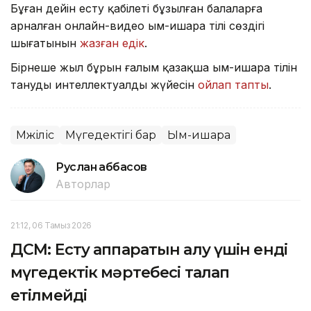
Бұған дейін есту қабілеті бұзылған балаларға
арналған онлайн-видео ым-ишара тілі сөздігі
шығатынын
жазған едік
.
Бірнеше жыл бұрын ғалым қазақша ым-ишара тілін
танудың интеллектуалды жүйесін
ойлап тапты
.
Мәжіліс
Мүгедектігі бар
Ым-ишара
Руслан Ғаббасов
Авторлар
21:12, 06 Тамыз 2026
ДСМ: Есту аппаратын алу үшін енді
мүгедектік мәртебесі талап
етілмейді