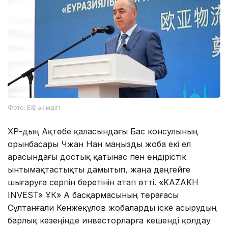
Фото: БҚО әкімдігі
ҚХР-дың Ақтөбе қаласындағы Бас консулының
орынбасары Чжан Нан маңызды жоба екі ел
арасындағы достық қатынас пен өндірістік
ынтымақтастықты дамытып, жаңа деңгейге
шығаруға серпін беретінін атап өтті. «KAZAKH
INVEST» ҰК» АҚ басқармасының төрағасы
Сұлтанғали Кенжеқұлов жобаларды іске асырудың
барлық кезеңінде инвесторларға кешенді қолдау