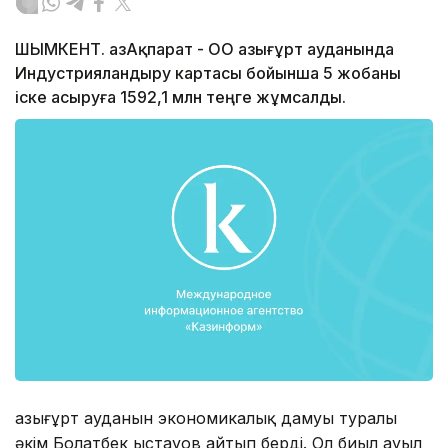
ШЫМКЕНТ. ҚазАқпарат - ОҚО Қазығұрт ауданында
Индустрияландыру картасы бойынша 5 жобаны
іске асыруға 1592,1 млн теңге жұмсалды.
Қазығұрт ауданын экономикалық дамуы туралы
әкім Болатбек Қыстауов айтып берді. Ол биыл ауыл