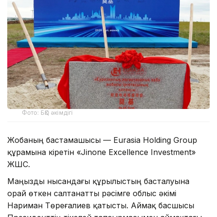
Фото: БҚО әкімдігі
Жобаның бастамашысы — Eurasia Holding Group
құрамына кіретін «Jinone Excellence Investment»
ЖШС.
Маңызды нысандағы құрылыстың басталуына
орай өткен салтанатты рәсімге облыс әкімі
Нариман Төреғалиев қатысты. Аймақ басшысы