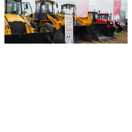
Фото: БҚО әкімдігі
Жоба Қытайды, Орталық Азияны, Ресейді, Шығыс
Еуропа мен Еуропалық одақты байланыстыратын
еуразиялық өнеркәсіптік синергия дәлізі үшін негізгі
холдингтік платформаны қалыптастыруға
бағытталған. Халықаралық көлік бағыттарының
тоғысында орналасқан Орал қаласы ЕАЭО
елдерінің нарықтарына тікелей шығатын заманауи
индустриялық-логистикалық орталық