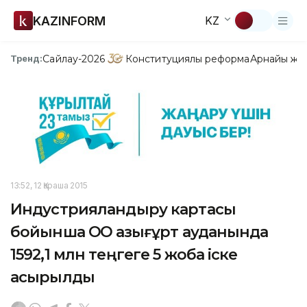
KAZINFORM
KZ
Сайлау-2026
Конституциялық реформа
Арнайы жо
Тренд:
13:52, 12 Қараша 2015
Индустрияландыру картасы
бойынша ОҚО Қазығұрт ауданында
1592,1 млн теңгеге 5 жоба іске
асырылды