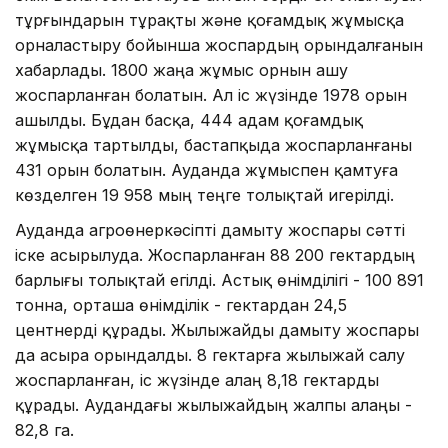
тұрғындарын тұрақты және қоғамдық жұмысқа
орналастыру бойынша жоспардың орындалғанын
хабарлады. 1800 жаңа жұмыс орнын ашу
жоспарланған болатын. Ал іс жүзінде 1978 орын
ашылды. Бұдан басқа, 444 адам қоғамдық
жұмысқа тартылды, бастапқыда жоспарланғаны
431 орын болатын. Ауданда жұмыспен қамтуға
көзделген 19 958 мың теңге толықтай игерілді.
Ауданда агроөнеркәсіпті дамыту жоспары сәтті
іске асырылуда. Жоспарланған 88 200 гектардың
барлығы толықтай егілді. Астық өнімділігі - 100 891
тонна, орташа өнімділік - гектардан 24,5
центнерді құрады. Жылыжайды дамыту жоспары
да асыра орындалды. 8 гектарға жылыжай салу
жоспарланған, іс жүзінде алаң 8,18 гектарды
құрады. Аудандағы жылыжайдың жалпы алаңы -
82,8 га.