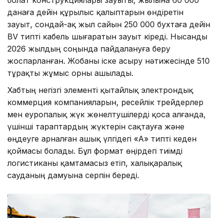
болат конструкциялары зауыты, жылына 60 000
данаға дейін құрылыс қалыптарын өндіретін
зауыт, сондай-ақ жыл сайын 250 000 бухтаға дейін
BV типті кабель шығаратын зауыт кіреді. Нысанды
2026 жылдың соңында пайдалануға беру
жоспарланған. Жобаны іске асыру нәтижесінде 510
тұрақты жұмыс орны ашылады.
Хабтың негізгі элементі қытайлық электрондық
коммерция компанияларын, ресейлік трейдерлер
мен еуропалық жүк жөнелтушілерді қоса алғанда,
үшінші тараптардың жүктерін сақтауға және
өңдеуге арналған ашық үлгідегі «А» типті кеден
қоймасы болады. Бұл формат өңірдегі тиімді
логистиканы қамтамасыз етіп, халықаралық
сауданың дамуына серпін береді.