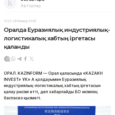
Авторлар
13:23, 28 Мамыр 2026
Оралда Еуразиялық индустриялық-
логистикалық хабтың іргетасы
қаланды
ОРАЛ. KAZINFORM — Орал қаласында «KAZAKH
INVEST» ҰК» АҚ қолдауымен Еуразиялық
индустриялық-логистикалық хабтың іргетасын
қалау рәсімі өтті, деп хабарлайды БҚО әкімінің
баспасөз қызметі.