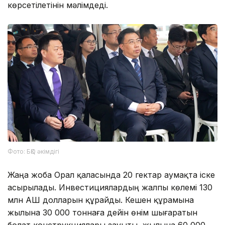
көрсетілетінін мәлімдеді.
Фото: БҚО әкімдігі
Жаңа жоба Орал қаласында 20 гектар аумақта іске
асырылады. Инвестициялардың жалпы көлемі 130
млн АҚШ долларын құрайды. Кешен құрамына
жылына 30 000 тоннаға дейін өнім шығаратын