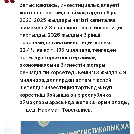
батыс қақпасы, инвестициялық әлеуеті
жағынан тартымды аймақтардың бірі.
2023-2025 жылдары негізгі капиталға
шамамен 2,3 триллион теңге инвестиция
тартылды. 2026 жылдың бірінші
тоқсанында ғана инвестиция көлемі
22,4%-ға өсіп, 135 миллиард теңгеден
асты. Бұл көрсеткіштер аймақ
экономикасына бизнестің жоғары
сенімділігін көрсетеді. Кейінгі 3 жылда 4,9
миллиард доллардан астам тікелей
шетелдік инвестиция тартылды. Бұл
көрсеткіш бойынша өңір республика
аймақтары арасында жетекші орын алады,
— деді Нариман Төреғалиев.