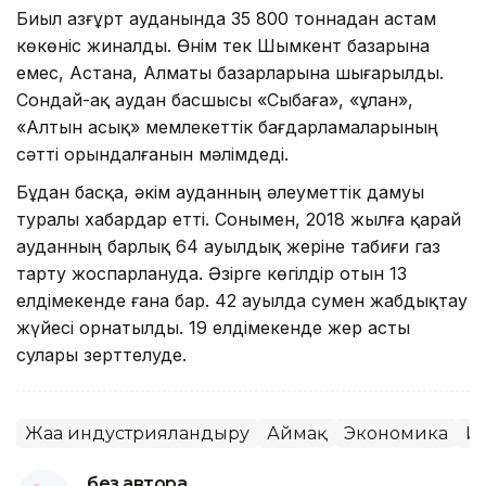
Биыл Қазғұрт ауданында 35 800 тоннадан астам
көкөніс жиналды. Өнім тек Шымкент базарына
емес, Астана, Алматы базарларына шығарылды.
Сондай-ақ аудан басшысы «Сыбаға», «Құлан»,
«Алтын асық» мемлекеттік бағдарламаларының
сәтті орындалғанын мәлімдеді.
Бұдан басқа, әкім ауданның әлеуметтік дамуы
туралы хабардар етті. Сонымен, 2018 жылға қарай
ауданның барлық 64 ауылдық жеріне табиғи газ
тарту жоспарлануда. Әзірге көгілдір отын 13
елдімекенде ғана бар. 42 ауылда сумен жабдықтау
жүйесі орнатылды. 19 елдімекенде жер асты
сулары зерттелуде.
Жаңа индустрияландыру
Аймақ
Экономика
И
без автора