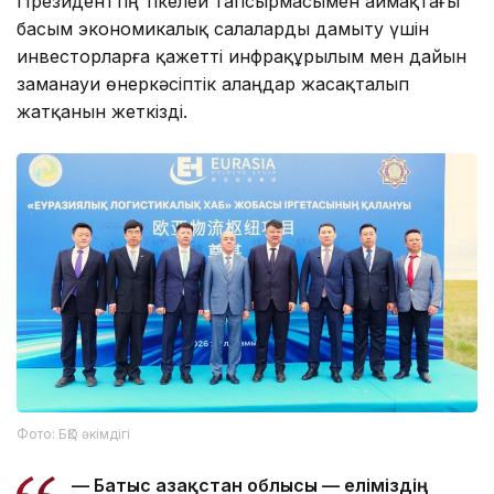
Президенттің тікелей тапсырмасымен аймақтағы
басым экономикалық салаларды дамыту үшін
инвесторларға қажетті инфрақұрылым мен дайын
заманауи өнеркәсіптік алаңдар жасақталып
жатқанын жеткізді.
Фото: БҚО әкімдігі
— Батыс Қазақстан облысы — еліміздің