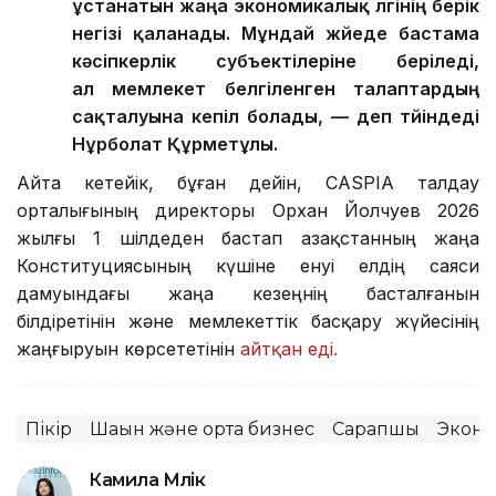
ұстанатын жаңа экономикалық үлгінің берік
негізі қаланады. Мұндай жүйеде бастама
кәсіпкерлік субъектілеріне беріледі,
ал мемлекет белгіленген талаптардың
сақталуына кепіл болады, — деп түйіндеді
Нұрболат Құрметұлы.
Айта кетейік, бұған дейін, CASPIA талдау
орталығының директоры Орхан Йолчуев 2026
жылғы 1 шілдеден бастап Қазақстанның жаңа
Конституциясының күшіне енуі елдің саяси
дамуындағы жаңа кезеңнің басталғанын
білдіретінін және мемлекеттік басқару жүйесінің
жаңғыруын көрсететінін
айтқан еді.
Пікір
Шағын және орта бизнес
Сарапшы
Экон
Камила Мүлік