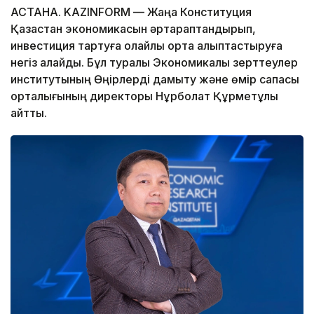
АСТАНА. KAZINFORM — Жаңа Конституция
Қазақстан экономикасын әртараптандырып,
инвестиция тартуға қолайлы орта қалыптастыруға
негіз қалайды. Бұл туралы Экономикалық зерттеулер
институтының Өңірлерді дамыту және өмір сапасы
орталығының директоры Нұрболат Құрметұлы
айтты.