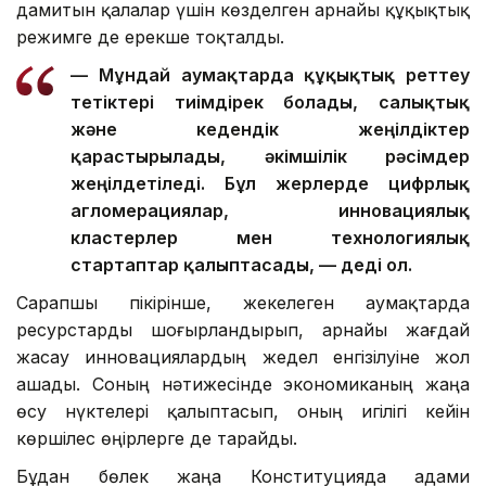
дамитын қалалар үшін көзделген арнайы құқықтық
режимге де ерекше тоқталды.
— Мұндай аумақтарда құқықтық реттеу
тетіктері тиімдірек болады, салықтық
және кедендік жеңілдіктер
қарастырылады, әкімшілік рәсімдер
жеңілдетіледі. Бұл жерлерде цифрлық
агломерациялар, инновациялық
кластерлер мен технологиялық
стартаптар қалыптасады, — деді ол.
Сарапшы пікірінше, жекелеген аумақтарда
ресурстарды шоғырландырып, арнайы жағдай
жасау инновациялардың жедел енгізілуіне жол
ашады. Соның нәтижесінде экономиканың жаңа
өсу нүктелері қалыптасып, оның игілігі кейін
көршілес өңірлерге де тарайды.
Бұдан бөлек жаңа Конституцияда адами