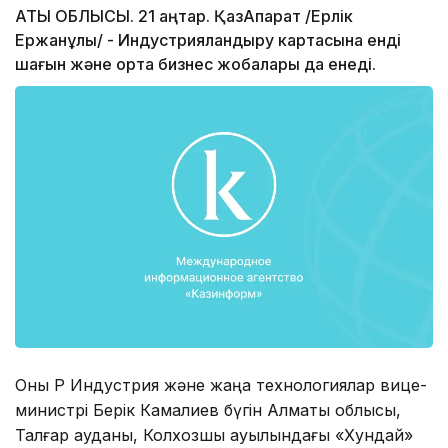
АТЫ ОБЛЫСЫ. 21 қаңтар. ҚазАқпарат /Ерлік
Ержанұлы/ - Индустрияландыру картасына енді
шағын және орта бизнес жобалары да енеді.
Оны ҚР Индустрия және жаңа технологиялар вице-
министрі Берік Камалиев бүгін Алматы облысы,
Талғар ауданы, Колхозшы ауылындағы «Хундай»