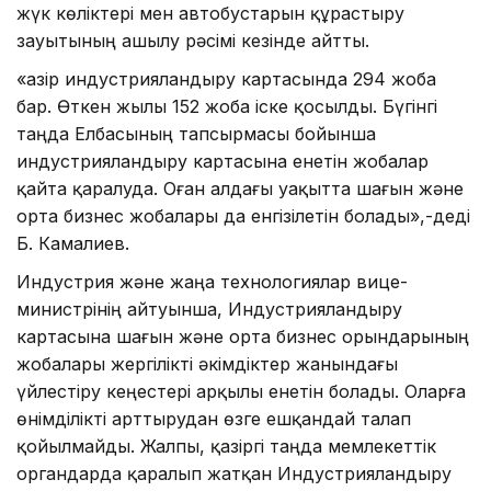
жүк көліктері мен автобустарын құрастыру
зауытының ашылу рәсімі кезінде айтты.
«Қазір индустрияландыру картасында 294 жоба
бар. Өткен жылы 152 жоба іске қосылды. Бүгінгі
таңда Елбасының тапсырмасы бойынша
индустрияландыру картасына енетін жобалар
қайта қаралуда. Оған алдағы уақытта шағын және
орта бизнес жобалары да енгізілетін болады»,-деді
Б. Камалиев.
Индустрия және жаңа технологиялар вице-
министрінің айтуынша, Индустрияландыру
картасына шағын және орта бизнес орындарының
жобалары жергілікті әкімдіктер жанындағы
үйлестіру кеңестері арқылы енетін болады. Оларға
өнімділікті арттырудан өзге ешқандай талап
қойылмайды. Жалпы, қазіргі таңда мемлекеттік
органдарда қаралып жатқан Индустрияландыру