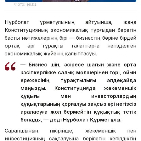
Фото: eri.kz
Нұрболат Құрметұлының айтуынша, жаңа
Конституцияның экономикалық тұрғыдан беретін
басты нәтижелерінің бірі — бизнестің бәріне бірдей
ортақ әрі тұрақты талаптарға негізделген
экономикалық жүйенің қалыптасуы.
— Бизнес үшін, әсіресе шағын және орта
кәсіпкерлікке салық мөлшерінен гөрі, ойын
ережесінің тұрақтылығы әлдеқайда
маңызды. Конституцияда жекеменшік
құқығы мен инвесторлардың
құқықтарының қорғалуы заңсыз әрі негізсіз
араласуға жол бермейтін құқықтық тетік
болады, — деді Нұрболат Құрметұлы.
Сарапшының пікірінше, жекеменшік пен
инвестицияның сақталуына берілетін кепілдіктің