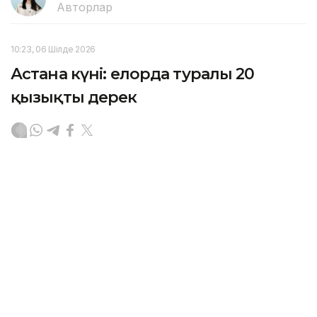
Авторлар
10:23, 06 Шілде 2026
Астана күні: елорда туралы 20
қызықты дерек
АСТАНА. KAZINFORM — Астана күніне орай Ұлттық
статистика бюросының баспасөз қызметі еліміздің
бас қаласы туралы 20 қызықты деректі ұсынды.