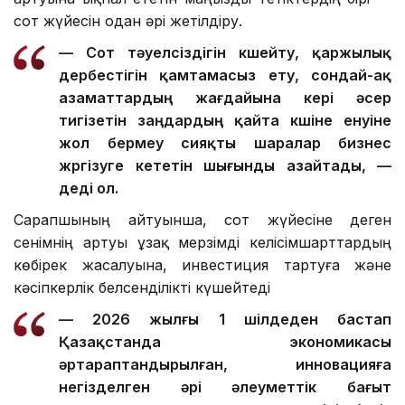
сот жүйесін одан әрі жетілдіру.
— Сот тәуелсіздігін күшейту, қаржылық
дербестігін қамтамасыз ету, сондай-ақ
азаматтардың жағдайына кері әсер
тигізетін заңдардың қайта күшіне енуіне
жол бермеу сияқты шаралар бизнес
жүргізуге кететін шығынды азайтады, —
деді ол.
Сарапшының айтуынша, сот жүйесіне деген
сенімнің артуы ұзақ мерзімді келісімшарттардың
көбірек жасалуына, инвестиция тартуға және
кәсіпкерлік белсенділікті күшейтеді
— 2026 жылғы 1 шілдеден бастап
Қазақстанда экономикасы
әртараптандырылған, инновацияға
негізделген әрі әлеуметтік бағыт