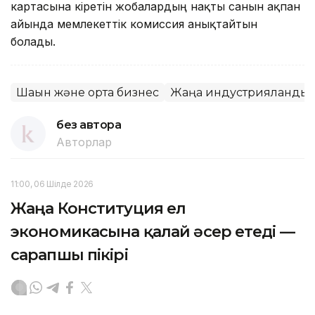
картасына кіретін жобалардың нақты санын ақпан
айында мемлекеттік комиссия анықтайтын
болады.
Шағын және орта бизнес
Жаңа индустрияланды
без автора
Авторлар
11:00, 06 Шілде 2026
Жаңа Конституция ел
экономикасына қалай әсер етеді —
сарапшы пікірі