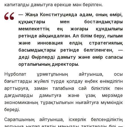
капиталды дамытуға ерекше мән берілген.
— Жаңа Конституцияда адам, оның өмірі,
құқықтары мен бостандықтары
мемлекеттің ең жоғары құндылығы
ретінде айқындалған. Ал білім беру, ғылым
және инновация елдің стратегиялық
басымдықтары ретінде белгіленген, —
деді Өңірлерді дамыту және өмір сапасы
орталығының директоры.
Нұрболат Құрметұлының айтуынша, осы
бағыттарды жүйелі түрде қолдау еңбек өнімділігін
арттыруға, заман талабына сай біліктілік пен
дағдыларды дамытуға және ұзақ мерзімде
экономиканың тұрақтылығын нығайтуға мүмкіндік
береді.
Сарапшының айтуынша, іскерлік белсенділіктің
артуына ықпал ететін маңызды тетіктердің бірі —