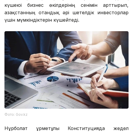
күшеюі бизнес өкілдерінің сенімін арттырып,
Қазақстанның отандық әрі шетелдік инвесторлар
үшін мүмкіндіктерін күшейтеді.
Фото: Gov.kz
Нұрболат Құрметұлы Конституцияда жедел