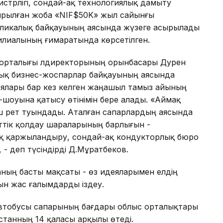
стрлігі, сондай-ақ технологиялық дамыту
ырылған жоба «NIF$50K» жыл сайынғы
ликалық байқауының аясында жүзеге асырылады
лиалының ғимаратында көрсетілген.
орталығы лдиректорының орынбасары Дәурен
ық бизнес-жоспарлар байқауының аясында
ялары бар кез келген жаңашыл тамыз айының
-шоуына қатысу өтінімін бере алады. «Аймақ
ш рет туындады. Аталған сапарлардың аясында
кеттік қолдау шараларының барлығын -
қ қаржыландыру, сондай-ақ кондукторлық бюро
- деп түсіндірді Д.Мұратбеков.
ың басты мақсаты - өз идеяларымен елдің
тын жас ғалымдарды іздеу.
втобусы сапарының бағдары облыс орталықтары
станның 14 қаласы арқылы өтеді.