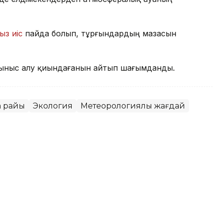
ыз иіс
пайда болып, тұрғындардың мазасын
ыныс алу қиындағанын айтып шағымданды.
а райы
Экология
Метеорологиялық жағдай