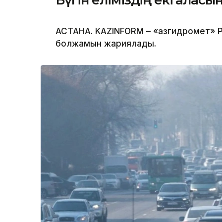
Бүгін еліміздің екі қала
АСТАНА. KAZINFORM – «Қазгидромет» Р
болжамын жариялады.