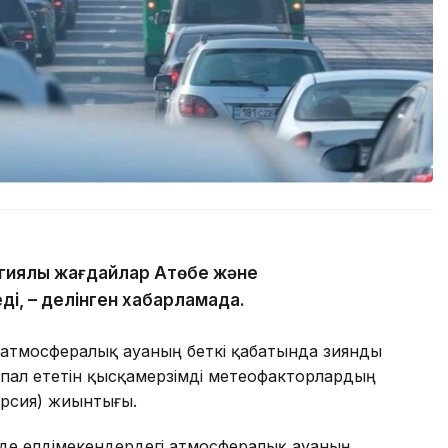
гиялық жағдайлар Ақтөбе және
ді, – делінген хабарламада.
 атмосфералық ауаның беткі қабатында зиянды
пал ететін қысқамерзімді метеофакторлардың
ерсия) жиынтығы.
де елдімекендердегі атмосфералық ауаның