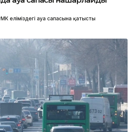
сында ауа сапасы нашарлайды
МК еліміздегі ауа сапасына қатысты