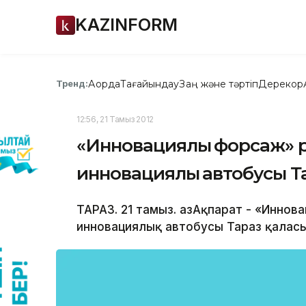
KAZINFORM
Ақорда
Тағайындау
Заң және тәртіп
Дерекқор
Тренд:
12:56, 21 Тамыз 2012
«Инновациялық форсаж»
инновациялық автобусы 
ТАРАЗ. 21 тамыз. ҚазАқпарат - «Инн
инновациялық автобусы Тараз қалас