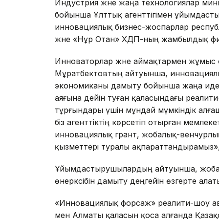
Индустрия және жаңа технологиялар мини
бойынша Ұлттық агенттігімен ұйымдаст
инновациялық бизнес-жоспарлар респуб
және «Нұр Отан» ХДП-ның жамбылдық фи
Инноваторлар және аймақтармен жұмыс 
Мұратбектовтың айтуынша, инновациял
экономиканы дамыту бойынша жаңа иде
аяғына дейін туған қаласындағы реалити
тұрғындары үшін мұндай мүмкіндік алға
біз агенттіктің көрсетіп отырған мемле
инновациялық грант, жобалық-венчурлы
қызметтері туралы ақпараттандырамыз», 
Ұйымдастырушылардың айтуынша, жобан
өнеркәсібін дамыту деңгейін өзгерте ала
«Инновациялық форсаж» реалити-шоу а
мен Алматы қаласын қоса алғанда Қазақ