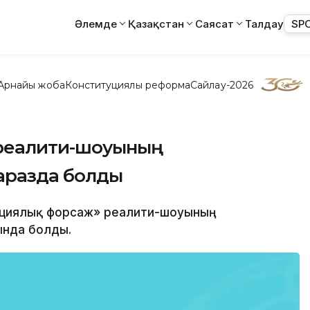
Әлемде
Қазақстан
Саясат
Талдау
SP
Арнайы жоба
Конституциялық реформа
Сайлау-2026
 реалити-шоуының
Таразда болды
овациялық форсаж» реалити-шоуының
ында болды.