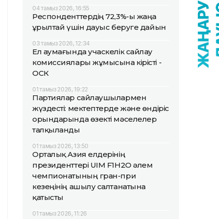
04 тамыз 2026, 16:55
Респонденттердің 72,3%-ы жаңа
Құрылтай үшін дауыс беруге дайын
03 тамыз 2026, 12:34
Ел аумағында учаскелік сайлау
комиссиялары жұмысына кірісті -
ОСК
01 тамыз 2026, 19:22
Партиялар сайлаушылармен
жүздесті: мектептерде және өндіріс
орындарында өзекті мәселелер
талқыланды
01 тамыз 2026, 13:50
Орталық Азия елдерінің
президенттері UIM F1H2O әлем
чемпионатының гран-при
кезеңінің ашылу салтанатына
қатысты
01 тамыз 2026, 11:26