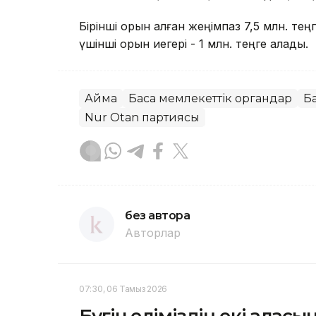
Бірінші орын алған жеңімпаз 7,5 млн. теңг
үшінші орын иегері - 1 млн. теңге алады.
Аймақ
Басқа мемлекеттік органдар
Б
Nur Otan партиясы
без автора
Авторлар
07:30, 06 Тамыз 2026