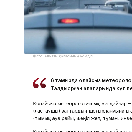
Фото: Алматы қаласының әкімдігі
6 тамызда қолайсыз метеороло
Талдықорған қалаларында күтіле
Қолайсыз метеорологиялық жағдайлар –
(ластаушы) заттардың шоғырлануына ық
(тымық ауа райы, жеңіл жел, тұман, инв
Қолайсыз метеорологиялық жағдай кезін