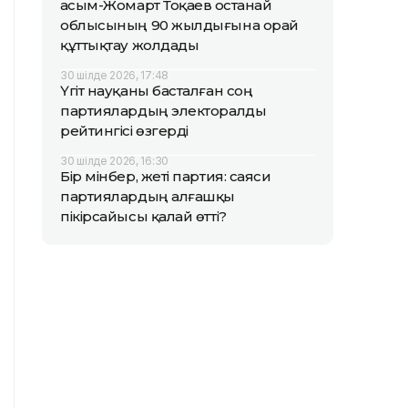
Қасым-Жомарт Тоқаев Қостанай
облысының 90 жылдығына орай
құттықтау жолдады
30 шілде 2026, 17:48
Үгіт науқаны басталған соң
партиялардың электоралды
рейтингісі өзгерді
30 шілде 2026, 16:30
Бір мінбер, жеті партия: саяси
партиялардың алғашқы
пікірсайысы қалай өтті?