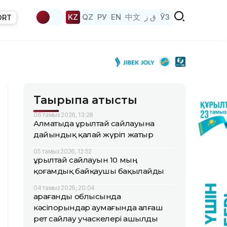
KZ
QZ
РУ
EN
中文
ق ز
ЎЗ
ORT
Тақырыпқа қатысты
06 тамыз 2026, 13:28
Алматыда Құрылтай сайлауына
дайындық қалай жүріп жатыр
05 тамыз 2026, 12:52
Құрылтай сайлауын 10 мың
қоғамдық байқаушы бақылайды
04 тамыз 2026, 20:04
Қарағанды облысында
кәсіпорындар аумағында алғаш
рет сайлау учаскелері ашылды