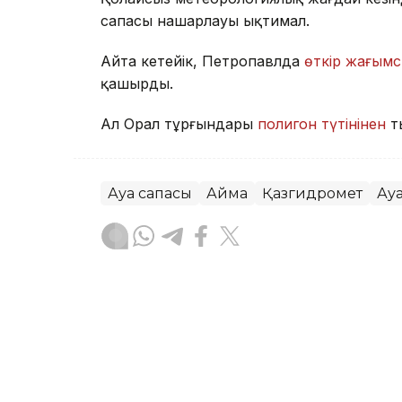
сапасы нашарлауы ықтимал.
Айта кетейік, Петропавлда
өткір жағымс
қашырды.
Ал Орал тұрғындары
полигон түтінінен
т
Ауа сапасы
Аймақ
Қазгидромет
Ау
Жасұлан Бақытбекұлы
Авторлар