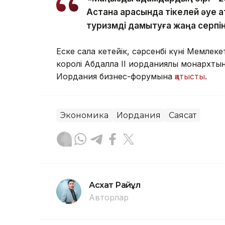
Астана арасында тікелей әуе қ
туризмді дамытуға жаңа серпін 
Еске сала кетейік, сәрсенбі күні Мемле
королі Абдалла ІІ иорданиялық монархты
Иордания бизнес-форумына
қатысты
.
Экономика
Иордания
Саясат
Асхат Райқұл
Авторлар