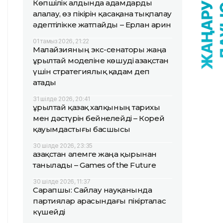
Көпшілік алдында адамдарды
алалау, өз пікірін қасақана тықпалау
әдептілікке жатпайды – Ерлан Қарин
01 тамыз 2026, 21:22
Малайзияның экс-сенаторы жаңа
Құрылтай моделіне көшуді Қазақстан
үшін стратегиялық қадам деп
атады
31 шілде 2026, 20:41
Құрылтай қазақ халқының тарихы
мен дәстүрін бейнелейді – Корей
қауымдастығы басшысы
30 шілде 2026, 23:35
Қазақстан әлемге жаңа қырынан
танылады – Games of the Future
30 шілде 2026, 11:37
Сарапшы: Сайлау науқанында
партиялар арасындағы пікірталас
күшейді