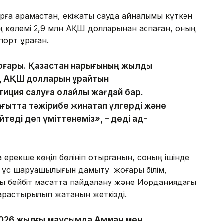
ға қарамастан, екіжақты сауда айналымы күткен
ың көлемі 2,9 млн АҚШ долларынан аспаған, оның
орт құраған.
оғары. Қазақстан нарығының жылдық
 АҚШ долларын құрайтын
иция салуға қолайлы жағдай бар.
ғытта тәжірибе жинақтап үлгерді және
теді деп үміттенеміз», – деді ад-
ерекше көңіл бөлініп отырғанын, соның ішінде
, құс шаруашылығын дамыту, жоғары білім,
ны бейбіт мақсатта пайдалану және Иорданиядағы
арастырылып жатқанын жеткізді.
 2026 жылғы маусымда Амман мен