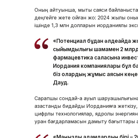
Оның айтуынша, мықты саяси байланыстар
деңгейге жете қойған жоқ: 2024 жылы он
ішінде 1,3 млн долларын иорданиялық эксп
«Потенциал бұдан әлдеқайда ж
сыйымдылығы шамамен 2 млрд
фармацевтика саласына инвест
Иордания компаниялары бұл ба
біз олардың жұмыс аясын кеңей
Дауд.
Сарапшы сондай-ақ ауыл шаруашылығына 
қазақстандық бидайды Иорданияға жеткізу
цифрлық технологиялар, ядролық энергия
уран бағдарламасын дамыту бағыттары қ
«Маңызды қадамдардың бірі –