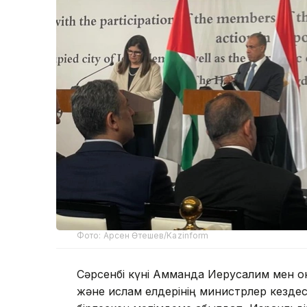
Фото: Арсен Өтешев/Kazinform
Сәрсенбі күні Амманда Иерусалим мен он
және ислам елдерінің министрлер кездес