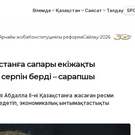
Әлемде
Қазақстан
Саясат
Талдау
SP
Арнайы жоба
Конституциялық реформа
Сайлау-2026
қстанға сапары екіжақты
 серпін берді – сарапшы
 Абдалла ІІ-нің Қазақстанға жасаған ресми
еңдетіп, экономикалық ынтымақтастықты