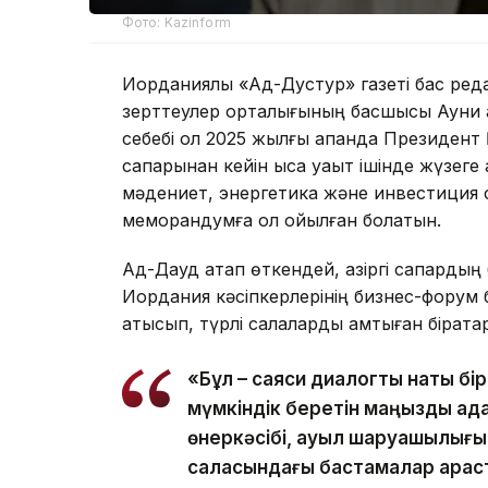
Фото: Kazinform
Иорданиялық «Ад-Дустур» газеті бас ре
зерттеулер орталығының басшысы Ауни а
себебі ол 2025 жылғы ақпанда Президен
сапарынан кейін қысқа уақыт ішінде жүзе
мәдениет, энергетика және инвестиция с
меморандумға қол қойылған болатын.
Ад-Дауд атап өткендей, қазіргі сапардың 
Иордания кәсіпкерлерінің бизнес-форум б
қатысып, түрлі салаларды қамтыған бірқат
«Бұл – саяси диалогты нақты б
мүмкіндік беретін маңызды қад
өнеркәсібі, ауыл шаруашылығы
саласындағы бастамалар қарас