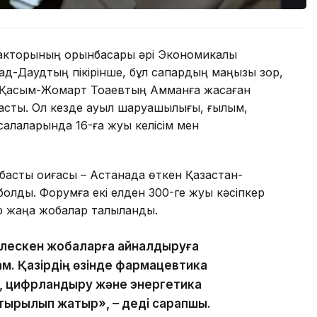
дакторының орынбасары әрі Экономикалық
д-Даудтың пікірінше, бұл сапардың маңызы зор,
т Қасым-Жомарт Тоқаевтың Амманға жасаған
ге асты. Ол кезде ауыл шаруашылығы, ғылым,
алаларында 16-ға жуық келісім мен
басты оқиғасы – Астанада өткен Қазақстан-
олды. Форумға екі елден 300-ге жуық кәсіпкер
ар жаңа жобалар талқыланды.
ірлескен жобаларға айналдыруға
ам. Қазірдің өзінде фармацевтика
, цифрландыру және энергетика
тырылып жатыр», – деді сарапшы.