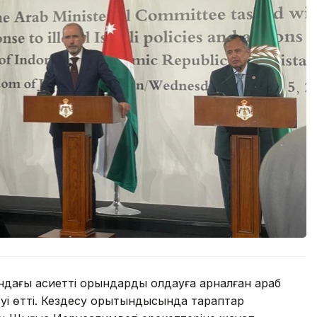
дағы қасиетті орындарды қолдауға арналған араб
уі өтті. Кездесу қорытындысында тараптар