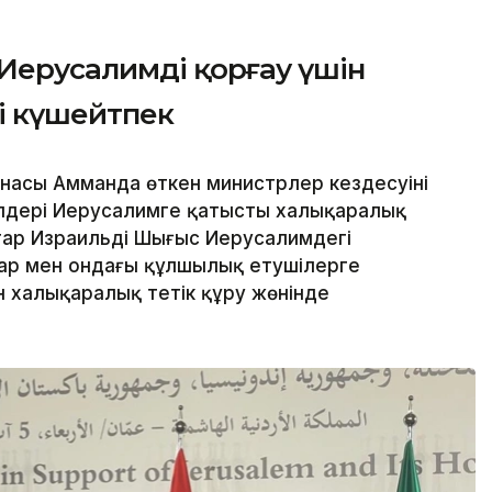
Иерусалимді қорғау үшін
і күшейтпек
асы Амманда өткен министрлер кездесуінің
лдері Иерусалимге қатысты халықаралық
птар Израильдің Шығыс Иерусалимдегі
дар мен ондағы құлшылық етушілерге
н халықаралық тетік құру жөнінде