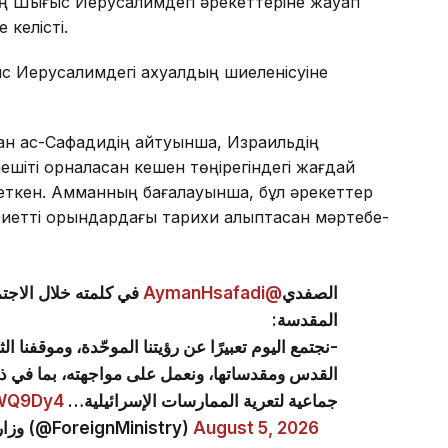
ің Шығыс Иерусалимдегі әрекеттеріне жауап
 келісті.
 Иерусалимдегі ахуалдың шиеленісуіне
ан ас-Сафадидің айтуынша, Израильдің
ешіті орналасқан кешен төңірегіндегі жағдай
жеткен. Амманның бағалауынша, бұл әрекеттер
асиетті орындардағы тарихи қалыптасқан мәртебе-
في كلمته خلال الاجتم
@AymanHsafadi
الصفدي
المقدسة:
نجتمع اليوم تعبيرًا عن رؤيتنا الموحّدة، وموقفنا ا
القدس ومقدساتها، ونعمل على مواجهته، بما في 
aWQ9Dy4
جماعية لتعرية الممارسات الإسرائيلية…
— وزارة الخارجية وشؤون المغتربين الأردنية (@ForeignMinistry)
August 5, 2026