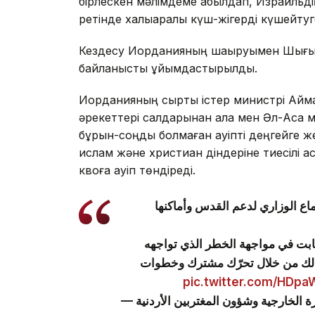
бірлескен мәлімдеме қабылдап, Израильд
ретінде халықаралық күш-жігерді күшейтуге
Кездесу Иорданияның шақыруымен Шығыс
байланысты ұйымдастырылды.
Иорданияның сыртқы істер министрі Айм
әрекеттері салдарынан қала мен Әл-Ақса м
бұрын-соңды болмаған қауіпті деңгейге 
ислам және христиан діндеріне тиесілі қ
квоға қауіп төндіреді.
اع الوزاري لدعم القدس وأماكنها
-لثابت في مواجهة الخطر الذي تواجهه
ذلك من خلال تحرّك مشترك وخطوات
pic.twitter.com/HDp