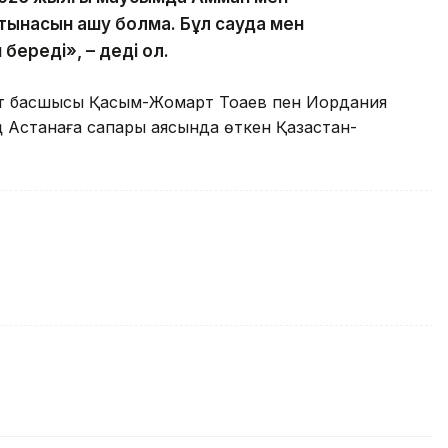
атынасын ашу болмақ. Бұл сауда мен
береді», – деді ол.
кет басшысы Қасым-Жомарт Тоқаев пен Иордания
ң Астанаға сапары аясында өткен Қазақстан-