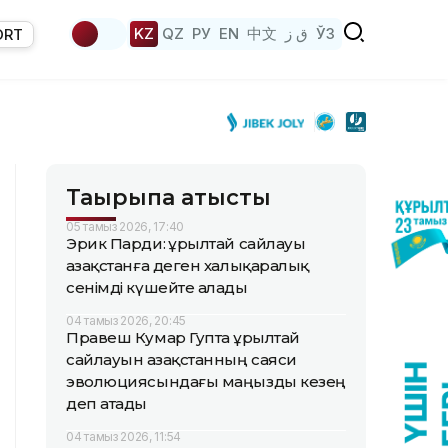
KZ
QZ
РУ
EN
中文
ق ز
ЎЗ
ORT
Тақырыпқа қатысты
05 тамыз 2026, 17:40
Эрик Парди: Құрылтай сайлауы
Қазақстанға деген халықаралық
сенімді күшейте алады
04 тамыз 2026, 20:45
Правеш Кумар Гупта Құрылтай
сайлауын Қазақстанның саяси
эволюциясындағы маңызды кезең
деп атады
04 тамыз 2026, 11:54