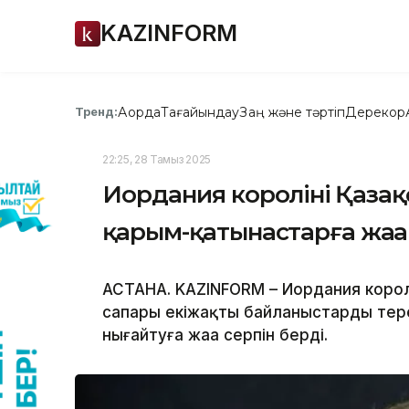
KAZINFORM
Ақорда
Тағайындау
Заң және тәртіп
Дерекқор
Тренд:
22:25, 28 Тамыз 2025
Иордания королінің Қаза
қарым-қатынастарға жаңа
АСТАНА. KAZINFORM – Иордания королі
сапары екіжақты байланыстарды тер
нығайтуға жаңа серпін берді.