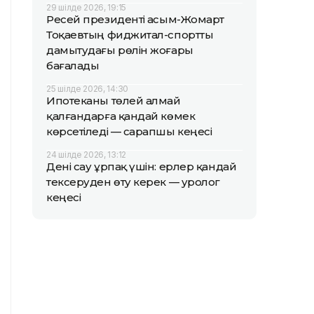
29 шілде 2026, 19:15
Ресей президенті Қасым-Жомарт
Тоқаевтың фиджитал-спортты
дамытудағы рөлін жоғары
бағалады
25 шілде 2026, 14:30
Ипотеканы төлей алмай
қалғандарға қандай көмек
көрсетіледі — сарапшы кеңесі
24 шілде 2026, 13:12
Дені сау ұрпақ үшін: ерлер қандай
тексеруден өту керек — уролог
кеңесі