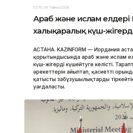
02:10, 06 Тамыз 2026
Араб және ислам елдері 
халықаралық күш-жігерд
АСТАНА. KAZINFORM — Иордания астан
қорытындысында араб және ислам е
күш-жігерді күшейтуге келісті. Тара
әрекеттерін айыптап, қасиетті орын
қатысты заңбұзушылықтарды тіркейті
уағдаласты.