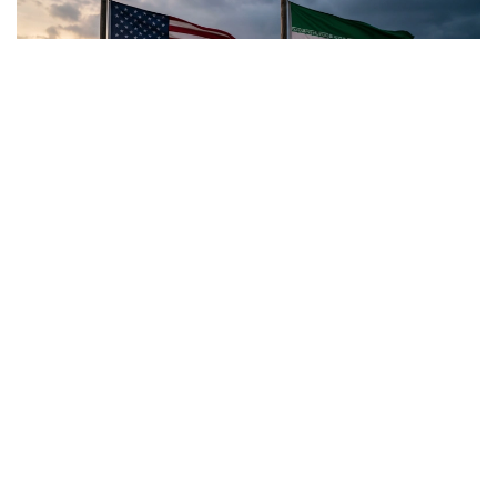
Коллаж: Kazinform / ИИ
Трамптың мәлімдемелері нені аңғартады?
Тамыз айының басында АҚШ пен Иран арасындағы
шиеленіс бәсеңдей қойған жоқ. Қақтығысқа
қатысушы тараптар мен өңірдегі негізгі ойыншылар
соғысты тоқтатудың жолын іздеп жатқанымен,
жағдай әлі де келісім мен әскери эскалация
арасындағы тепе-теңдікте тұр. Бірде тараптардың