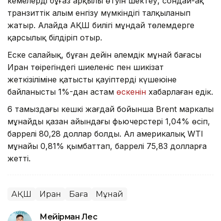
кемелердің бұғаз арқылы өтуін шектеу, сондай-ақ
транзиттік алым енгізу мүмкіндігі талқыланып
жатыр. Алайда АҚШ билігі мұндай төлемдерге
қарсылық білдіріп отыр.
Еске салайық, бұған дейін әлемдік мұнай бағасы
Иран төңірегіндегі шиеленіс пен шикізат
жеткізіліміне қатысты қауіптердің күшеюіне
байланысты 1%-дан астам
өскенін
хабарлаған едік.
6 тамыздағы кешкі жағдай бойынша Brent маркалы
мұнайдың қазан айындағы фьючерстері 1,04% өсіп,
баррелі 80,28 доллар болды. Ал америкалық WTI
мұнайы 0,81% қымбаттап, баррелі 75,83 долларға
жетті.
АҚШ
Иран
Баға
Мұнай
Мейірман Лес