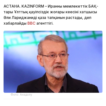
АСТАНА. KAZINFORM – Иранның мемлекеттік БАҚ-
тары Ұлттық қауіпсіздік жоғары кеңесінің хатшысы
Әли Лариджанидің қаза тапқанын растады, деп
хабарлайды
BBC
агенттігі.
Фото: Анадолу