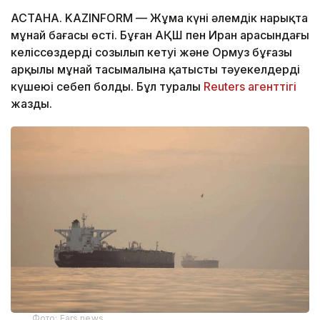
АСТАНА. KAZINFORM — Жұма күні әлемдік нарықта
мұнай бағасы өсті. Бұған АҚШ пен Иран арасындағы
келіссөздердің созылып кетуі және Ормуз бұғазы
арқылы мұнай тасымалына қатысты тәуекелдердің
күшеюі себеп болды. Бұл туралы
Reuters агенттігі
жазды.
Фото: Fars news