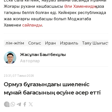
Жоғары рухани көшбасшысы
Әли Хаменеидің
қаза
тапқаны белгілі болған еді. Кейінірек республикада
жаңа жоғарғы көшбасшы болып Моджатаба
Хаменеи
сайланды
.
Өлім-жітім
Соғыс
Иран
Израиль
Таяу Шығыста
Жасұлан Бақытбекұлы
Авторлар
23:31, 07 Тамыз 2026
Ормуз бұғазындағы шиеленіс
мұнай бағасының өсуіне әсер етті