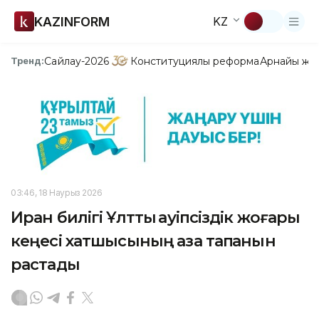
KAZINFORM
KZ
Сайлау-2026
Конституциялық реформа
Арнайы жо
Тренд:
03:46, 18 Наурыз 2026
Иран билігі Ұлттық қауіпсіздік жоғары
кеңесі хатшысының қаза тапқанын
растады