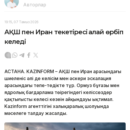
Авторлар
19:15, 07 Тамыз 2026
АҚШ пен Иран текетіресі қалай өрбіп
келеді
АСТАНА. KAZINFORM – АҚШ пен Иран арасындағы
шиеленіс әлі де келісім мен әскери эскалация
арасындағы тепе-теңдікте тұр. Ормуз бұғазы мен
ядролық бағдарлама төңірегіндегі келіссөздер
қақтығыстың келесі кезеңін айқындауы ықтимал.
Kazinform агенттігінің халықаралық шолуында
мәселеге талдау жасалды.