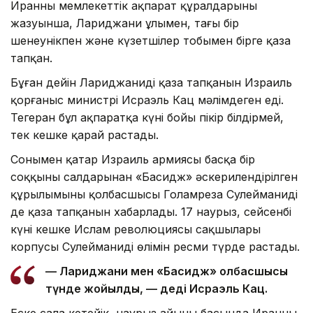
Иранның мемлекеттік ақпарат құралдарының
жазуынша, Лариджани ұлымен, тағы бір
шенеунікпен және күзетшілер тобымен бірге қаза
тапқан.
Бұған дейін Лариджанидің қаза тапқанын Израиль
қорғаныс министрі Исраэль Кац мәлімдеген еді.
Тегеран бұл ақпаратқа күні бойы пікір білдірмей,
тек кешке қарай растады.
Сонымен қатар Израиль армиясы басқа бір
соққының салдарынан «Басидж» әскерилендірілген
құрылымының қолбасшысы Голамреза Сулейманидің
де қаза тапқанын хабарлады. 17 наурыз, сейсенбі
күні кешке Ислам революциясы сақшылары
корпусы Сулейманидің өлімін ресми түрде растады.
— Лариджани мен «Басидж» қолбасшысы
түнде жойылды, — деді Исраэль Кац.
Еске сала кетейік, наурыз айының басында Иранның