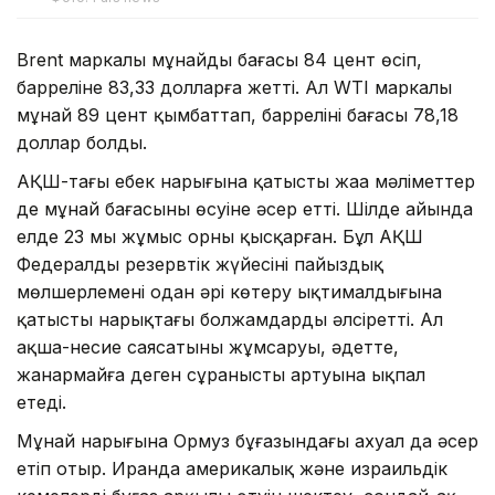
Brent маркалы мұнайдың бағасы 84 цент өсіп,
барреліне 83,33 долларға жетті. Ал WTI маркалы
мұнай 89 цент қымбаттап, баррелінің бағасы 78,18
доллар болды.
АҚШ-тағы еңбек нарығына қатысты жаңа мәліметтер
де мұнай бағасының өсуіне әсер етті. Шілде айында
елде 23 мың жұмыс орны қысқарған. Бұл АҚШ
Федералды резервтік жүйесінің пайыздық
мөлшерлемені одан әрі көтеру ықтималдығына
қатысты нарықтағы болжамдарды әлсіретті. Ал
ақша-несие саясатының жұмсаруы, әдетте,
жанармайға деген сұраныстың артуына ықпал
етеді.
Мұнай нарығына Ормуз бұғазындағы ахуал да әсер
етіп отыр. Иранда америкалық және израильдік