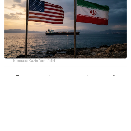
Коллаж: Kazinform / ИИ
Трамптың мәлімдемелері нені аңғартады?
Тамыз айының басында АҚШ пен Иран арасындағы
шиеленіс бәсеңдей қойған жоқ. Қақтығысқа
қатысушы тараптар мен өңірдегі негізгі ойыншылар
соғысты тоқтатудың жолын іздеп жатқанымен,
жағдай әлі де келісім мен әскери эскалация
арасындағы тепе-теңдікте тұр. Бірде тараптардың