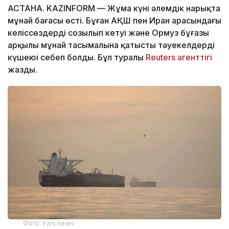
АСТАНА. KAZINFORM — Жұма күні әлемдік нарықта
мұнай бағасы өсті. Бұған АҚШ пен Иран арасындағы
келіссөздердің созылып кетуі және Ормуз бұғазы
арқылы мұнай тасымалына қатысты тәуекелдердің
күшеюі себеп болды. Бұл туралы
Reuters агенттігі
жазды.
Фото: Fars news