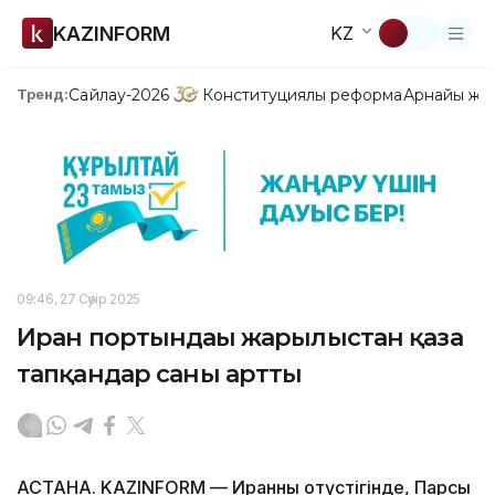
KAZINFORM
KZ
Сайлау-2026
Конституциялық реформа
Арнайы жо
Тренд:
09:46, 27 Сәуір 2025
Иран портындағы жарылыстан қаза
тапқандар саны артты
АСТАНА. KAZINFORM — Иранның оңтүстігінде, Парсы