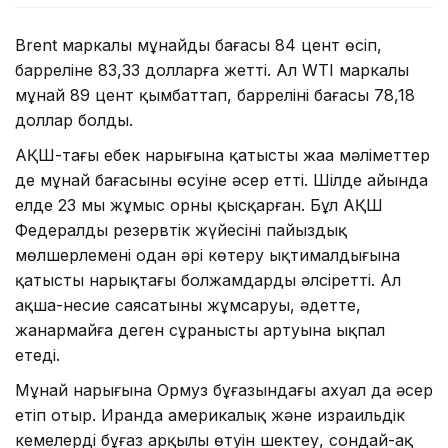
Brent маркалы мұнайдың бағасы 84 цент өсіп,
барреліне 83,33 долларға жетті. Ал WTI маркалы
мұнай 89 цент қымбаттап, баррелінің бағасы 78,18
доллар болды.
АҚШ-тағы еңбек нарығына қатысты жаңа мәліметтер
де мұнай бағасының өсуіне әсер етті. Шілде айында
елде 23 мың жұмыс орны қысқарған. Бұл АҚШ
Федералды резервтік жүйесінің пайыздық
мөлшерлемені одан әрі көтеру ықтималдығына
қатысты нарықтағы болжамдарды әлсіретті. Ал
ақша-несие саясатының жұмсаруы, әдетте,
жанармайға деген сұраныстың артуына ықпал
етеді.
Мұнай нарығына Ормуз бұғазындағы ахуал да әсер
етіп отыр. Иранда америкалық және израильдік
кемелердің бұғаз арқылы өтуін шектеу, сондай-ақ