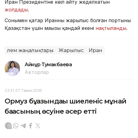
Иран Президентіне көңіл айту жеделхатын
жолдады
.
Сонымен қатар Иранның жарылыс болған портының
Қазақстан үшін маңызы қандай екені
нақтыланды
.
Әлем жаңалықтары
Жарылыс
Иран
Айнұр Тумакбаева
Авторлар
23:31, 07 Тамыз 2026
Ормуз бұғазындағы шиеленіс мұнай
бағасының өсуіне әсер етті