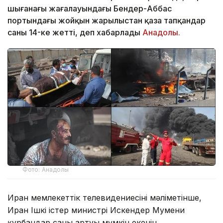
шығанағы жағалауындағы Бендер-Аббас
портындағы жойқын жарылыстан қаза тапқандар
саны 14-ке жетті, деп хабарлады
Анадолы.
Фото: Анадолы
Иран мемлекеттік телевидениесінің мәліметінше,
Иран Ішкі істер министрі Искендер Мумени
құрбандар саны артуы мүмкін екенін