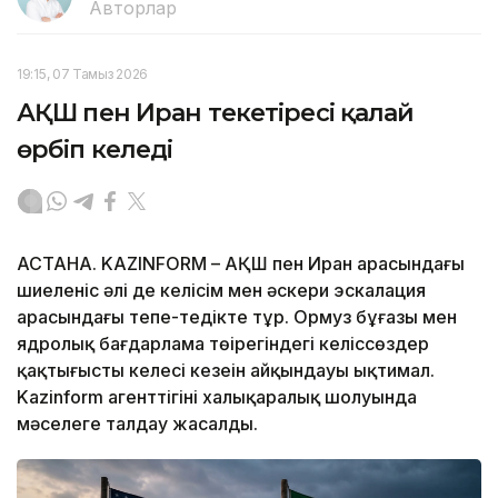
Авторлар
19:15, 07 Тамыз 2026
АҚШ пен Иран текетіресі қалай
өрбіп келеді
АСТАНА. KAZINFORM – АҚШ пен Иран арасындағы
шиеленіс әлі де келісім мен әскери эскалация
арасындағы тепе-теңдікте тұр. Ормуз бұғазы мен
ядролық бағдарлама төңірегіндегі келіссөздер
қақтығыстың келесі кезеңін айқындауы ықтимал.
Kazinform агенттігінің халықаралық шолуында
мәселеге талдау жасалды.