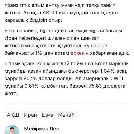
транзиттік алым енгізу мүмкіндігі талқыланып
жатыр. Алайда АҚШ билігі мұндай төлемдерге
қарсылық білдіріп отыр.
Еске салайық, бұған дейін әлемдік мұнай бағасы
Иран төңірегіндегі шиеленіс пен шикізат
жеткізіліміне қатысты қауіптердің күшеюіне
байланысты 1%-дан астам
өскенін
хабарлаған едік.
6 тамыздағы кешкі жағдай бойынша Brent маркалы
мұнайдың қазан айындағы фьючерстері 1,04% өсіп,
баррелі 80,28 доллар болды. Ал америкалық WTI
мұнайы 0,81% қымбаттап, баррелі 75,83 долларға
жетті.
АҚШ
Иран
Баға
Мұнай
Мейірман Лес