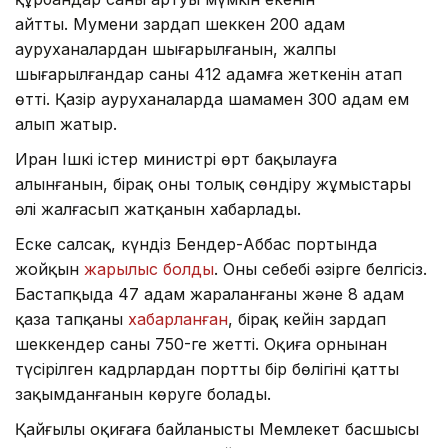
айтты. Мумени зардап шеккен 200 адам
ауруханалардан шығарылғанын, жалпы
шығарылғандар саны 412 адамға жеткенін атап
өтті. Қазір ауруханаларда шамамен 300 адам ем
алып жатыр.
Иран Ішкі істер министрі өрт бақылауға
алынғанын, бірақ оны толық сөндіру жұмыстары
әлі жалғасып жатқанын хабарлады.
Еске салсақ, күндіз Бендер-Аббас портында
жойқын
жарылыс болды
. Оның себебі әзірге белгісіз.
Бастапқыда 47 адам жараланғаны және 8 адам
қаза тапқаны
хабарланған
, бірақ кейін зардап
шеккендер саны 750-ге жетті. Оқиға орнынан
түсірілген кадрлардан порттың бір бөлігінің қатты
зақымданғанын көруге болады.
Қайғылы оқиғаға байланысты Мемлекет басшысы