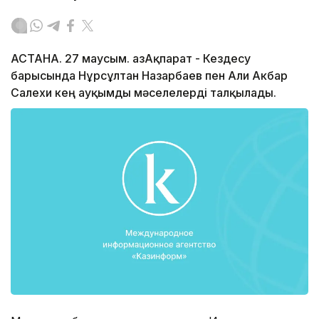
АСТАНА. 27 маусым. ҚазАқпарат - Кездесу
барысында Нұрсұлтан Назарбаев пен Али Акбар
Салехи кең ауқымды мәселелерді талқылады.