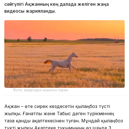
сәйгүлігі Ақжанның кең далада желіген жаңа
видеосы жарияланды.
Фото: видеодан алынған скрин
Ақжан – өте сирек кездесетін қылаңбоз түсті
жылқы. Ғанатлы және Табыс деген түрікменнің
таза қанды ақалтекесінен туған. Мұндай қылаңбоз
түкті жылқы Ақалтеке тұқымының өз ішінде 3