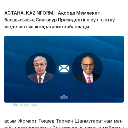
АСТАНА. KAZINFORM – Ақорда Мемлекет
басшысының Сингапур Президентіне құттықтау
жеделхатын жолдағанын хабарлады.
Фото: Ақорда
Қасым-Жомарт Тоқаев Тарман Шанмугаратнам мен