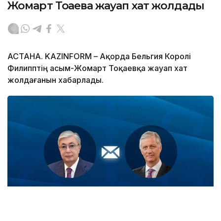
Жомарт Тоқаевқа жауап хат жолдады
АСТАНА. KAZINFORM – Ақорда Бельгия Королі
Филипптің Қасым-Жомарт Тоқаевқа жауап хат
жолдағанын хабарлады.
Фото: Ақорда