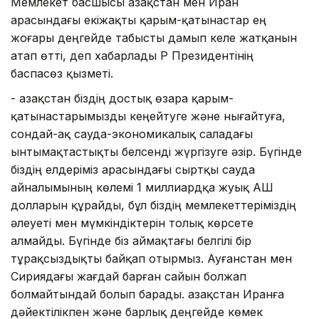
Мемлекет басшысы Қазақстан мен Иран
арасындағы екіжақты қарым-қатынастар ең
жоғары деңгейде табысты дамып келе жатқанын
атап өтті, деп хабарлады ҚР Президентінің
баспасөз қызметі.
- Қазақстан біздің достық өзара қарым-
қатынастарымызды кеңейтуге және нығайтуға,
сондай-ақ сауда-экономикалық саладағы
ынтымақтастықты белсенді жүргізуге әзір. Бүгінде
біздің елдеріміз арасындағы сыртқы сауда
айналымының көлемі 1 миллиардқа жуық АҚШ
долларын құрайды, бұл біздің мемлекеттеріміздің
әлеуеті мен мүмкіндіктерін толық көрсете
алмайды. Бүгінде біз аймақтағы белгілі бір
тұрақсыздықты байқап отырмыз. Ауғанстан мен
Сириядағы жағдай барған сайын болжап
болмайтындай болып барады. Қазақстан Иранға
дәйектілікпен және барлық деңгейде көмек