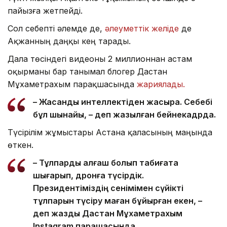
пайызға жетпейді.
Сол себепті әлемде де,
әлеуметтік желіде
де
Ақжанның даңқы кең тарады.
Дала төсіндегі видеоны 2 миллионнан астам
оқырманы бар танымал блогер Дастан
Мұхаметрахым парақшасында
жариялады.
– Жасанды интеллектіден жақсырақ. Себебі
бұл шынайы, – деп жазылған бейнекадрда.
Түсірілім жұмыстары Астана қаласының маңында
өткен.
– Тұлпарды алғаш болып табиғатқа
шығарып, дронға түсірдік.
Президентіміздің сенімімен сүйікті
тұлпарын түсіру маған бұйырған екен, –
деп жазды Дастан Мұхаметрахым
Instagram парақшасында.