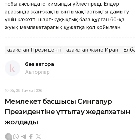
тобы аясында іс-қимылды үйлестіреді. Елдер
арасында жан-жақты ынтымақтастықты дамыту
үшін қажетті шарт-құқықтық база құрған 60-қа
жуық мемлекетаралық құжатқа қол қойылған.
Қазақстан Президенті
Қазақстан және Иран
Елбас
без автора
Авторлар
10:05, 09 Тамыз 2026
Мемлекет басшысы Сингапур
Президентіне құттықтау жеделхатын
жолдады