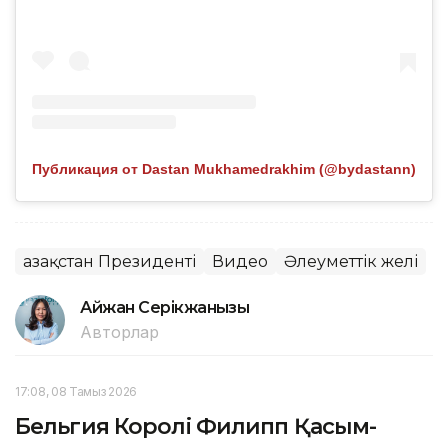
Публикация от Dastan Mukhamedrakhim (@bydastann)
Қазақстан Президенті
Видео
Әлеуметтік желі
Айжан Серікжанқызы
Авторлар
17:08, 08 Тамыз 2026
Бельгия Королі Филипп Қасым-