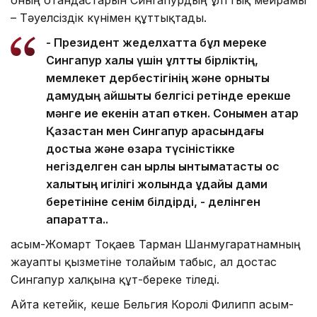
оның отандастарын Сингапурдың ұлттық мейрамы
– Тәуелсіздік күнімен құттықтады.
- Президент жеделхатта бұл мереке
Сингапур халқы үшін ұлттық бірліктің,
мемлекет дербестігінің және орнықты
дамудың айшықты белгісі ретінде ерекше
мәнге ие екенін атап өткен. Сонымен қатар
Қазақстан мен Сингапур арасындағы
достыққа және өзара түсіністікке
негізделген сан қырлы ынтымақтастық қос
халықтың игілігі жолында ұдайы дами
беретініне сенім білдірді, - делінген
ақпаратта..
Қасым-Жомарт Тоқаев Тарман Шанмугаратнамның
жауапты қызметіне толайым табыс, ал достас
Сингапур халқына құт-береке тіледі.
Айта кетейік, кеше Бельгия Королі Филипп Қасым-