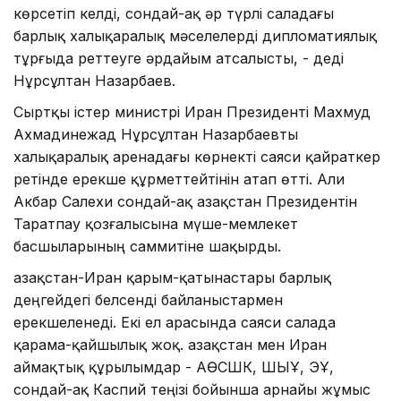
көрсетіп келді, сондай-ақ әр түрлі саладағы
барлық халықаралық мәселелерді дипломатиялық
тұрғыда реттеуге әрдайым атсалысты, - деді
Нұрсұлтан Назарбаев.
Сыртқы істер министрі Иран Президенті Махмуд
Ахмадинежад Нұрсұлтан Назарбаевты
халықаралық аренадағы көрнекті саяси қайраткер
ретінде ерекше құрметтейтінін атап өтті. Али
Акбар Салехи сондай-ақ Қазақстан Президентін
Таратпау қозғалысына мүше-мемлекет
басшыларының саммитіне шақырды.
Қазақстан-Иран қарым-қатынастары барлық
деңгейдегі белсенді байланыстармен
ерекшеленеді. Екі ел арасында саяси салада
қарама-қайшылық жоқ. Қазақстан мен Иран
аймақтық құрылымдар ­- АӨСШК, ШЫҰ, ЭҚҰ,
сондай-ақ Каспий теңізі бойынша арнайы жұмыс