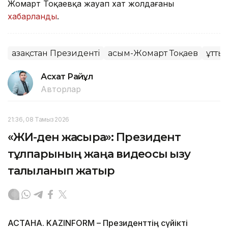
Жомарт Тоқаевқа жауап хат жолдағаны
хабарланды
.
Қазақстан Президенті
Қасым-Жомарт Тоқаев
Құтты
Асхат Райқұл
Авторлар
21:36, 08 Тамыз 2026
«ЖИ-ден жақсырақ»: Президент
тұлпарының жаңа видеосы қызу
талқыланып жатыр
АСТАНА. KAZINFORM – Президенттің сүйікті