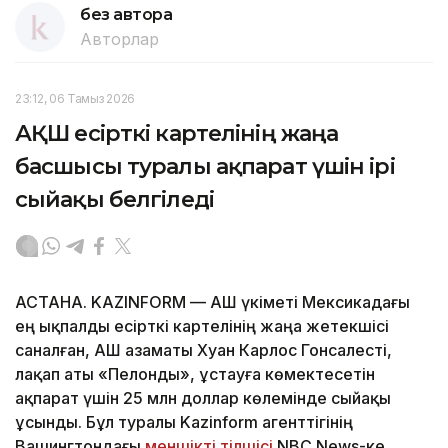
без автора
Авторлар
23:12, 06 Тамыз 2026
АҚШ есірткі картелінің жаңа
басшысы туралы ақпарат үшін ірі
сыйақы белгіледі
АСТАНА. KAZINFORM — АҚШ үкіметі Мексикадағы
ең ықпалды есірткі картелінің жаңа жетекшісі
саналған, АҚШ азаматы Хуан Карлос Гонсалесті,
лақап аты «Пелонды», ұстауға көмектесетін
ақпарат үшін 25 млн доллар көлемінде сыйақы
ұсынды. Бұл туралы Kazinform агенттігінің
Вашингтондағы
меншікті тілшісі
NBC News-ке