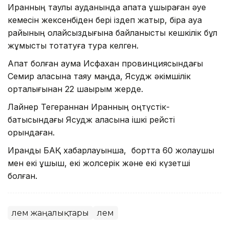
Иранның таулы ауданында апатқа ұшыраған әуе
кемесін жексенбіден бері іздеп жатыр, бірақ ауа
райының қолайсыздығына байланысты кешкілік бұл
жұмысты тоқтатуға тура келген.
Апат болған аумақ Исфахан провинциясындағы
Семир қаласына таяу маңда, Ясудж әкімшілік
орталығынан 22 шақырым жерде.
Лайнер Тегераннан Иранның оңтүстік-
батысындағы Ясудж қаласына ішкі рейсті
орындаған.
Ирандық БАҚ хабарлауынша, бортта 60 жолаушы
мен екі ұшқыш, екі жолсерік және екі күзетші
болған.
Әлем жаңалықтары
Әлем