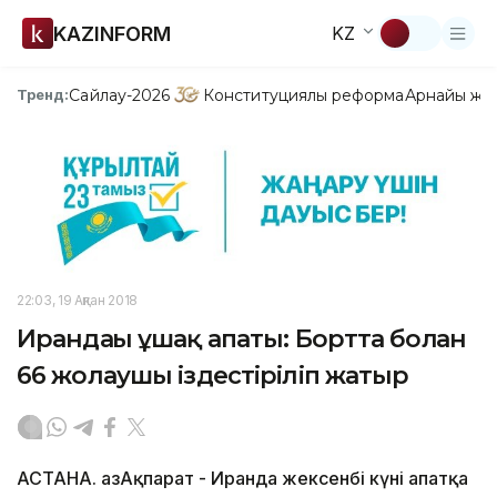
KAZINFORM
KZ
Сайлау-2026
Конституциялық реформа
Арнайы жо
Тренд:
22:03, 19 Ақпан 2018
Ирандағы ұшақ апаты: Бортта болған
66 жолаушы іздестіріліп жатыр
АСТАНА. ҚазАқпарат - Иранда жексенбі күні апатқа