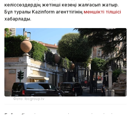
келіссөздердің жетінші кезеңі жалғасып жатыр.
Бұл туралы Kazinform агенттігінің
меншікті тілшісі
хабарлады.
Фото: lbcgroup.tv
Бейсенбі күні тараптар келіссөздердің үшінші
күніне кірісті. Онда атысты тоқтату туралы келісімді
орындау тетіктері, Израиль әскерін Ливан