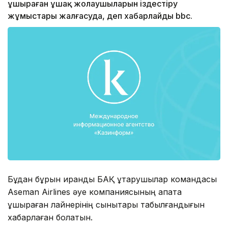
ұшыраған ұшақ жолаушыларын іздестіру
жұмыстары жалғасуда, деп хабарлайды bbc.
Бұдан бұрын ирандық БАҚ құтқарушылар командасы
Aseman Airlines әуе компаниясының апатқа
ұшыраған лайнерінің сынықтары табылғандығын
хабарлаған болатын.