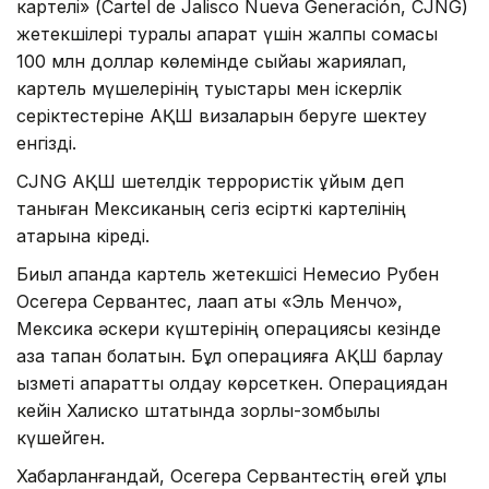
картелі» (Cartel de Jalisco Nueva Generación, CJNG)
жетекшілері туралы ақпарат үшін жалпы сомасы
100 млн доллар көлемінде сыйақы жариялап,
картель мүшелерінің туыстары мен іскерлік
серіктестеріне АҚШ визаларын беруге шектеу
енгізді.
CJNG АҚШ шетелдік террористік ұйым деп
таныған Мексиканың сегіз есірткі картелінің
қатарына кіреді.
Биыл ақпанда картель жетекшісі Немесио Рубен
Осегера Сервантес, лақап аты «Эль Менчо»,
Мексика әскери күштерінің операциясы кезінде
қаза тапқан болатын. Бұл операцияға АҚШ барлау
қызметі ақпараттық қолдау көрсеткен. Операциядан
кейін Халиско штатында зорлық-зомбылық
күшейген.
Хабарланғандай, Осегера Сервантестің өгей ұлы