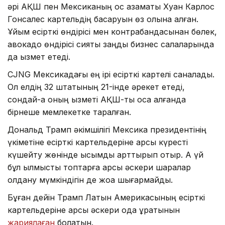
әрі АҚШ пен Мексиканың қос азаматы Хуан Карлос
Гонсалес картельдің басқаруын өз қолына алған.
Ұйым есірткі өндірісі мен контрабандасынан бөлек,
авокадо өндірісі сияқты заңды бизнес салаларында
да қызмет етеді.
CJNG Мексикадағы ең ірі есірткі картелі саналады.
Ол елдің 32 штатының 21-інде әрекет етеді,
сондай-ақ оның қызметі АҚШ-ты қоса алғанда
бірнеше мемлекетке таралған.
Дональд Трамп әкімшілігі Мексика президентінің
үкіметіне есірткі картельдеріне қарсы күресті
күшейту жөнінде қысымды арттырып отыр. Ақ үй
бұл қылмыстық топтарға қарсы әскери шаралар
қолдану мүмкіндігін де жоққа шығармайды.
Бұған дейін Трамп Латын Америкасының есірткі
картельдеріне қарсы әскери одақ құратынын
жариялаған
болатын.