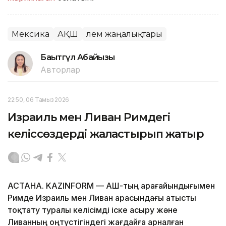
Мексика
АҚШ
Әлем жаңалықтары
Бақытгүл Абайқызы
Авторлар
22:50, 06 Тамыз 2026
Израиль мен Ливан Римдегі
келіссөздерді жалғастырып жатыр
АСТАНА. KAZINFORM — АҚШ-тың арағайындығымен
Римде Израиль мен Ливан арасындағы атысты
тоқтату туралы келісімді іске асыру және
Ливанның оңтүстігіндегі жағдайға арналған