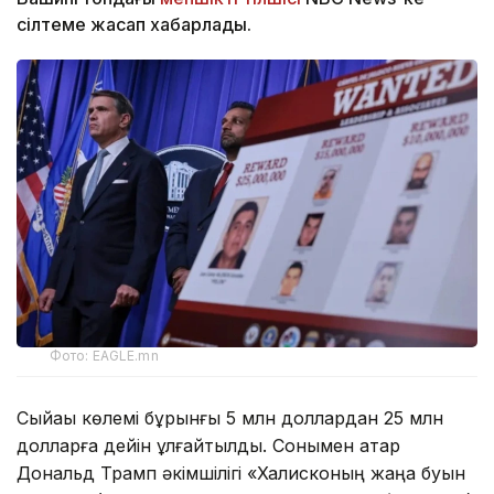
сілтеме жасап хабарлады.
Фото: EAGLE.mn
Сыйақы көлемі бұрынғы 5 млн доллардан 25 млн
долларға дейін ұлғайтылды. Сонымен қатар
Дональд Трамп әкімшілігі «Халисконың жаңа буын