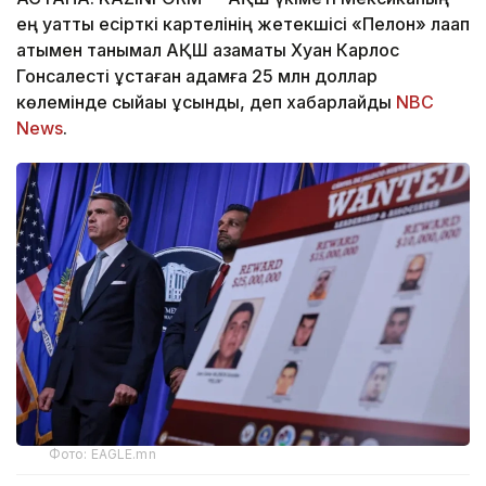
ең қуатты есірткі картелінің жетекшісі «Пелон» лақап
атымен танымал АҚШ азаматы Хуан Карлос
Гонсалесті ұстаған адамға 25 млн доллар
көлемінде сыйақы ұсынды, деп хабарлайды
NBC
News
.
Фото: EAGLE.mn