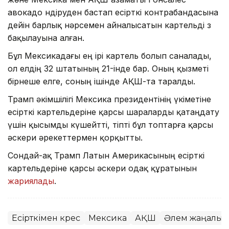
авокадо өндіруден бастап есірткі контрабандасына
дейін барлық нәрсемен айналысатын картельді өз
бақылауына алған.
Бұл Мексикадағы ең ірі картель болып саналады,
ол елдің 32 штатының 21-інде бар. Оның қызметі
бірнеше елге, соның ішінде АҚШ-та таралды.
Трамп әкімшілігі Мексика президентінің үкіметіне
есірткі картельдеріне қарсы шараларды қатаңдату
үшін қысымды күшейтті, тіпті бұл топтарға қарсы
әскери әрекеттермен қорқытты.
Сондай-ақ Трамп Латын Америкасының есірткі
картельдеріне қарсы әскери одақ құратынын
жариялады
.
Есірткімен күрес
Мексика
АҚШ
Әлем жаңалық