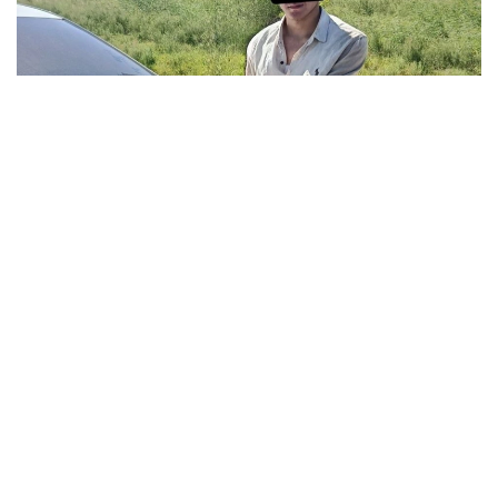
Фото: Мемлекеттік қауіпсіздік қызметі
Мемлекеттік қауіпсіздік қызметінің мәліметінше,
Кенимех ауданында кеден органдарымен
бірлескен арнайы операция барысында 24 жастағы
ер адам қолға түсті. Cobalt маркалы көлігін тексеру
кезінде одан екі түйіншек табылып, сараптама
нәтижесінде оның жалпы салмағы 2,87 келі апиын
екені
анықталды
.
Алдын ала мәлімет бойынша, есірткі шекара