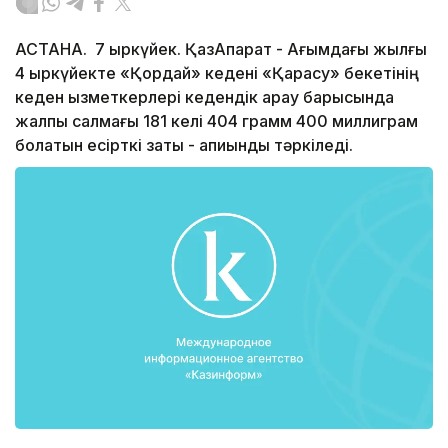
АСТАНА. 7 қыркүйек. ҚазАқпарат - Ағымдағы жылғы
4 қыркүйекте «Қордай» кедені «Қарасу» бекетінің
кеден қызметкерлері кедендік қарау барысында
жалпы салмағы 181 келі 404 грамм 400 миллиграм
болатын есірткі заты - апиынды тәркіледі.