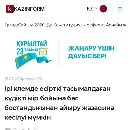
KAZINFORM
KZ
Сайлау-2026
Конституциялық реформа
Арнайы жо
Тренд:
19:37, 07 Қыркүйек 2012
Ірі көлемде есірткі тасымалдаған
күдікті өмір бойына бас
бостандығынан айыру жазасына
кесілуі мүмкін