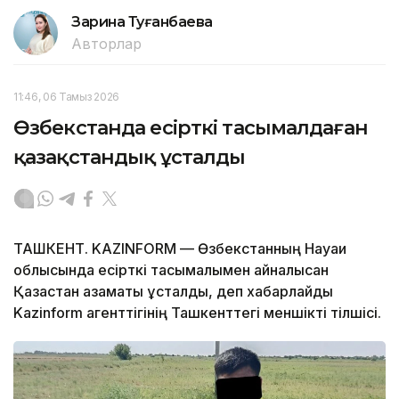
Зарина Туғанбаева
Авторлар
11:46, 06 Тамыз 2026
Өзбекстанда есірткі тасымалдаған
қазақстандық ұсталды
ТАШКЕНТ. KAZINFORM — Өзбекстанның Науаи
облысында есірткі тасымалымен айналысқан
Қазақстан азаматы ұсталды, деп хабарлайды
Kazinform агенттігінің Ташкенттегі меншікті тілшісі.