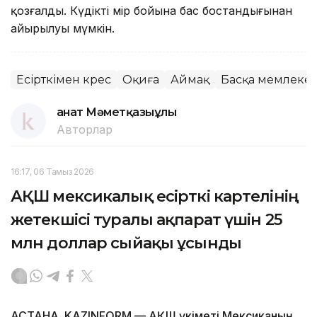
қозғалды. Күдікті өмір бойына бас бостандығынан
айырылуы мүмкін.
Есірткімен күрес
Оқиға
Аймақ
Басқа мемлекет
Қанат Мәметқазыұлы
Авторлар
16:17, 06 Тамыз 2026
АҚШ мексикалық есірткі картелінің
жетекшісі туралы ақпарат үшін 25
млн доллар сыйақы ұсынды
АСТАНА. KAZINFORM — АҚШ үкіметі Мексиканың