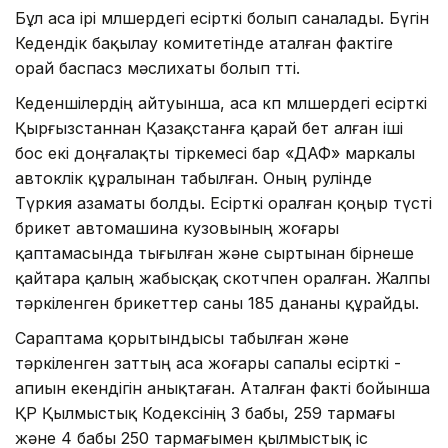
Бұл аса ірі мөлшердегі есірткі болып саналады. Бүгін
Кедендік бақылау комитетінде аталған фактіге
орай баспасөз мәслихаты болып өтті.
Кеденшілердің айтуынша, аса көп мөлшердегі есірткі
Қырғызстаннан Қазақстанға қарай бет алған іші
бос екі доңғалақты тіркемесі бар «ДАФ» маркалы
автокөлік құралынан табылған. Оның рулінде
Түркия азаматы болды. Есірткі оралған қоңыр түсті
брикет автомашина кузовының жоғары
қаптамасында тығылған және сыртынан бірнеше
қайтара қалың жабысқақ скотчпен оралған. Жалпы
тәркіленген брикеттер саны 185 дананы құрайды.
Сараптама қорытындысы табылған және
тәркіленген заттың аса жоғары сапалы есірткі -
апиын екендігін анықтаған. Аталған факті бойынша
ҚР Қылмыстық Кодексінің 3 бабы, 259 тармағы
және 4 бабы 250 тармағымен қылмыстық іс