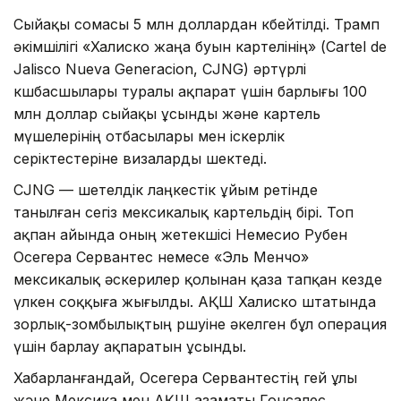
Сыйақы сомасы 5 млн доллардан көбейтілді. Трамп
әкімшілігі «Халиско жаңа буын картелінің» (Cartel de
Jalisco Nueva Generacion, CJNG) әртүрлі
көшбасшылары туралы ақпарат үшін барлығы 100
млн доллар сыйақы ұсынды және картель
мүшелерінің отбасылары мен іскерлік
серіктестеріне визаларды шектеді.
CJNG — шетелдік лаңкестік ұйым ретінде
танылған сегіз мексикалық картельдің бірі. Топ
ақпан айында оның жетекшісі Немесио Рубен
Осегера Сервантес немесе «Эль Менчо»
мексикалық әскерилер қолынан қаза тапқан кезде
үлкен соққыға жығылды. АҚШ Халиско штатында
зорлық-зомбылықтың өршуіне әкелген бұл операция
үшін барлау ақпаратын ұсынды.
Хабарланғандай, Осегера Сервантестің өгей ұлы
және Мексика мен АҚШ азаматы Гонсалес