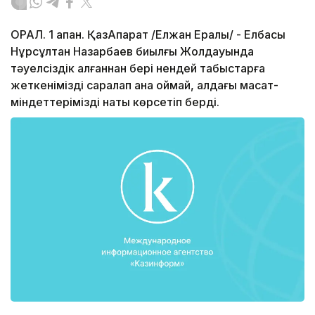
ОРАЛ. 1 ақпан. ҚазАқпарат /Елжан Ералы/ - Елбасы
Нұрсұлтан Назарбаев биылғы Жолдауында
тәуелсіздік алғаннан бері нендей табыстарға
жеткенімізді саралап қана қоймай, алдағы мақсат-
міндеттерімізді нақты көрсетіп берді.