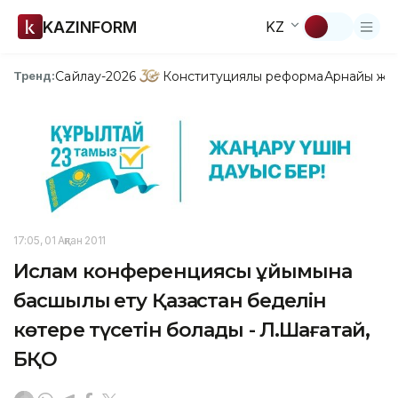
KAZINFORM
KZ
Сайлау-2026
Конституциялық реформа
Арнайы жо
Тренд:
17:05, 01 Ақпан 2011
Ислам конференциясы ұйымына
басшылық ету Қазақстан беделін
көтере түсетін болады - Л.Шағатай,
БҚО