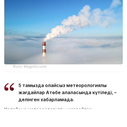
Фото: Magnific.com
5 тамызда қолайсыз метеорологиялық
жағдайлар Ақтөбе қалаласында күтіледі, –
делінген хабарламада.
Қолайсыз метеорологиялық жағдайлар –
атмосфералық ауаның беткі қабатында зиянды
(ластаушы) заттардың шоғырлануына ықпал ететін