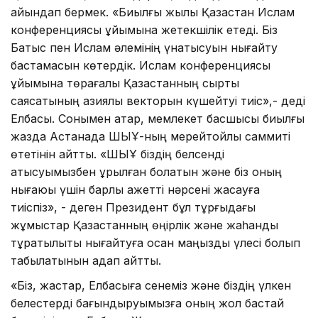
айқындап бермек. «Биылғы жылы Қазақстан Ислам
конференциясы ұйымына жетекшілік етеді. Біз
Батыс пен Ислам әлемінің үнқатысуын нығайту
бастамасын көтердік. Ислам конференциясы
ұйымына төрағалық Қазақстанның сыртқы
саясатының азиялық векторын күшейтуі тиіс»,- деді
Елбасы. Сонымен қатар, мемлекет басшысы биылғы
жазда Астанада ШЫҰ-ның мерейтойлық саммиті
өтетінін айтты. «ШЫҰ біздің белсенді
қатысуымызбен құрылған болатын және біз оның
нығаюы үшін барлық қажетті нәрсені жасауға
тиіспіз», - деген Президент бұл тұрғыдағы
жұмыстар Қазақстанның өңірлік және жаһандық
тұрақтылықты нығайтуға қосқан маңызды үлесі болып
табылатынын қадап айтты.
«Біз, жастар, Елбасыға сенеміз және біздің үлкен
белестерді бағындыруымызға оның жол бастай