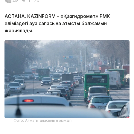
АСТАНА. KAZINFORM – «Қазгидромет» РМК
еліміздегі ауа сапасына қатысты болжамын
жариялады.
Фото: Алматы қаласының әкімдігі