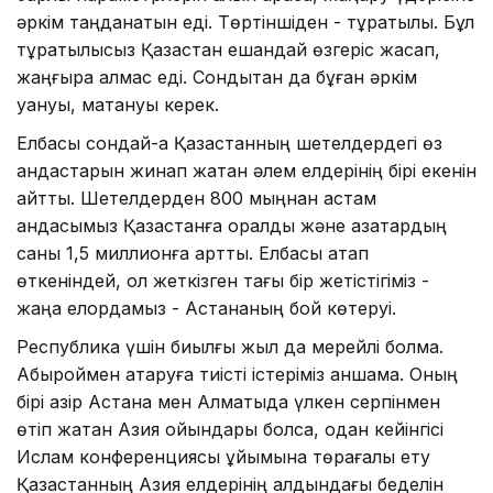
әркім таңданатын еді. Төртіншіден - тұрақтылық. Бұл
тұрақтылықсыз Қазақстан ешқандай өзгеріс жасап,
жаңғыра алмас еді. Сондықтан да бұған әркім
қуануы, мақтануы керек.
Елбасы сондай-ақ Қазақстанның шетелдердегі өз
қандастарын жинап жатқан әлем елдерінің бірі екенін
айтты. Шетелдерден 800 мыңнан астам
қандасымыз Қазақстанға оралды және қазақтардың
саны 1,5 миллионға артты. Елбасы атап
өткеніндей, қол жеткізген тағы бір жетістігіміз -
жаңа елордамыз - Астананың бой көтеруі.
Республика үшін биылғы жыл да мерейлі болмақ.
Абыроймен атқаруға тиісті істеріміз қаншама. Оның
бірі қазір Астана мен Алматыда үлкен серпінмен
өтіп жатқан Азия ойындары болса, одан кейінгісі
Ислам конференциясы ұйымына төрағалық ету
Қазақстанның Азия елдерінің алдындағы беделін