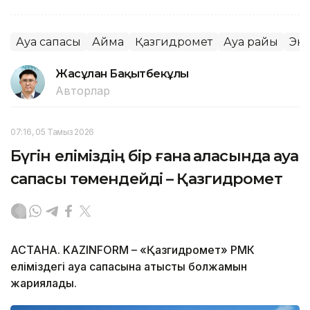
Ауа сапасы
Аймақ
Қазгидромет
Ауа райы
Эк
Жасұлан Бақытбекұлы
Авторлар
07:16, 05 Тамыз 2026
Бүгін еліміздің бір ғана қаласында ауа
сапасы төмендейді – Қазгидромет
АСТАНА. KAZINFORM – «Қазгидромет» РМК
еліміздегі ауа сапасына қатысты болжамын
жариялады.