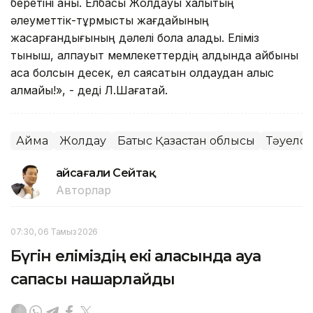
беретіні анық. Елбасы Жолдауы халықтың
әлеуметтік-тұрмыстық жағдайының
жақсарғандығының дәлелі бола алады. Еліміз
тыныш, алпауыт мемлекеттердің алдында айбыны
асқақ болсын десек, ел саясатын қолдаудан қалыс
қалмайық!», - деді Л.Шағатай.
Аймақ
Жолдау
Батыс Қазақстан облысы
Тәуелсі
Ғайсағали Сейтақ
Авторлар
07:30, 06 Тамыз 2026
Бүгін еліміздің екі қаласында ауа
сапасы нашарлайды