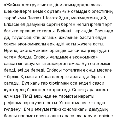
«Жайық» деструктивтік діни ағымдардан жапа
шеккендерге көмек орталығы» қоғамдық бірлестігінің
төрайымы Ләззат Шағатайдың мәлімдегеніндей,
Елбасы ел дамуына серпін берген негізгі іргелі төрт
бағытқа ерекше тоқталды. Бірінші - еркіндік. Расында
да, тәуелсіздіктің алғашқы жылынан бастап елдің
саяси-экономикалық еркіндігі нақты жүзеге асты.
Әрине, экономикалық еркіндік саяси жаңғыртудан
үстем болды. Елбасы «алдымен экономика»
саясатын ешуақытта жасырған емес. Бұл өз жемісін
берді, әлі де береді. Елбасы тоқталған екінші мәселе
- бірлік. Қазақстан басқа елдерге қарағанда бірлікті
сақтады. Бұл халықтар бірлігімен қоса елдегі саяси
күштердің бірлігін де көрсетеді. Соның арқасында
елімізде ТМД аясында ең табысты нарықтық
реформалар жүзеге асты. Үшінші мәселе - елдің
гүлденуі. Егер әлеуметтік-экономикалық дамудың
барлық параметрлерін алып қарасақ, жаңару үдерісіне