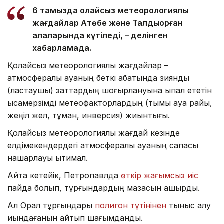
6 тамызда қолайсыз метеорологиялық
жағдайлар Ақтөбе және Талдықорған
қалаларында күтіледі, – делінген
хабарламада.
Қолайсыз метеорологиялық жағдайлар –
атмосфералық ауаның беткі қабатында зиянды
(ластаушы) заттардың шоғырлануына ықпал ететін
қысқамерзімді метеофакторлардың (тымық ауа райы,
жеңіл жел, тұман, инверсия) жиынтығы.
Қолайсыз метеорологиялық жағдай кезінде
елдімекендердегі атмосфералық ауаның сапасы
нашарлауы ықтимал.
Айта кетейік, Петропавлда
өткір жағымсыз иіс
пайда болып, тұрғындардың мазасын қашырды.
Ал Орал тұрғындары
полигон түтінінен
тыныс алу
қиындағанын айтып шағымданды.