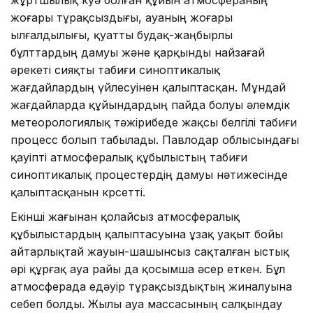
жоғары тұрақсыздығы, ауаның жоғары
ылғалдылығы, қуатты будақ-жаңбырлы
бұлттардың дамуы және қарқынды найзағай
әрекеті сияқты табиғи синоптикалық
жағдайлардың үйлесуінен қалыптасқан. Мұндай
жағдайларда құйындардың пайда болуы әлемдік
метеорологиялық тәжірибеде жақсы белгілі табиғи
процесс болып табылады. Павлодар облысындағы
қауіпті атмосфералық құбылыстың табиғи
синоптикалық процестердің дамуы нәтижесінде
қалыптасқанын көрсетті.
Екінші жағынан қолайсыз атмосфералық
құбылыстардың қалыптасуына ұзақ уақыт бойы
айтарлықтай жауын-шашынсыз сақталған ыстық
әрі құрғақ ауа райы да қосымша әсер еткен. Бұл
атмосферада едәуір тұрақсыздықтың жиналуына
себеп болды. Жылы ауа массасының салқындау