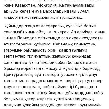
және Қазақстан, Моңғолия, Қытай аумақтары
арқылы келетін ауа массаларындағы ылғал
мөлшерінің жеткіліксіздігімен түсіндіріледі.
Құйындар жаңа атмосфералық құбылыс болып
саналмайтынын айтуымыз керек. Ал елімізде, оның
ішінде Павлодар облысында аса сирек кездесетін
атмосфералық құбылыс. Жаһандық климаттың
өзгеруімен байланыстырсақ, қазіргі ғылыми
зерттеулер «климаттың жылынуы құйындар
санының артуына тікелей себеп болады» деген
бірмәнді қорытынды жасауға мүмкіндік бермейді.
Дейтұрғанмен, ауа температурасының көтерілуі
және атмосферадағы ылғал мөлшерінің артуы нөсер
жауын-шашынмен, найзағаймен, ірі бұршақпен
және жекелеген жағдайларда құйындардың пайда
болуымен қатар жүретін күшті конвекцияның
дамуына қолайлы жағдай қалыптастыруы мүмкін.