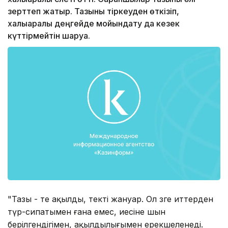
зерттеп жатыр. Тазыны тiркеуден өткiзiп,
халықаралық деңгейде мойындату да кезек
күттiрмейтiн шаруа.
"Тазы - өте ақылды, тектi жануар. Ол өзге иттерден
түр-сипатымен ғана емес, иесiне шын
берiлгендiгiмен, ақылдылығымен ерекшеленедi.