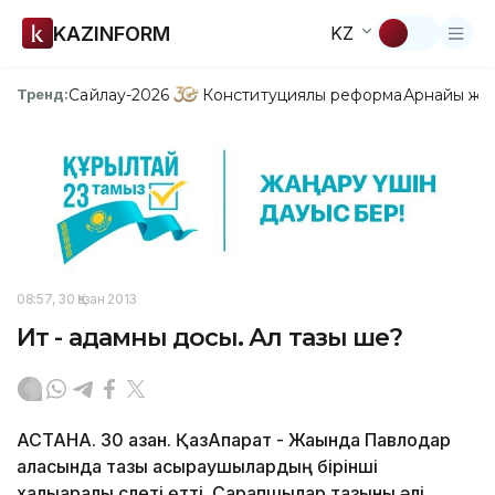
KAZINFORM
KZ
Сайлау-2026
Конституциялық реформа
Арнайы жо
Тренд:
08:57, 30 Қазан 2013
Ит - адамның досы. Ал тазы ше?
АСТАНА. 30 қазан. ҚазАқпарат - Жақында Павлодар
қаласында тазы асыраушылардың бiрiншi
халықаралық слетi өттi. Сарапшылар тазыны әлi