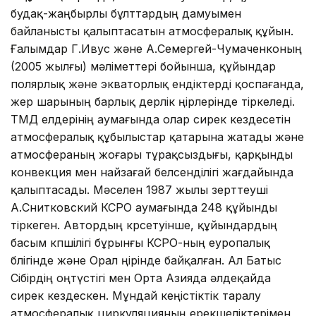
будақ-жаңбырлы бұлттардың дамуымен
байланысты қалыптасатын атмосфералық құйын.
Ғалымдар Г.Ивус және А.Семергей-Чумаченконың
(2005 жылғы) мәліметтері бойынша, құйындар
полярлық және экваторлық ендіктерді қоспағанда,
жер шарының барлық дерлік өңірлерінде тіркеледі.
ТМД елдерінің аумағында олар сирек кездесетін
атмосфералық құбылыстар қатарына жатады және
атмосфераның жоғары тұрақсыздығы, қарқынды
конвекция мен найзағай белсенділігі жағдайында
қалыптасады. Мәселен 1987 жылы зерттеуші
А.Снитковский КСРО аумағында 248 құйынды
тіркеген. Автордың көрсетуінше, құйындардың
басым көпшілігі бұрынғы КСРО-ның еуропалық
бөлігінде және Орал өңірінде байқалған. Ал Батыс
Сібірдің оңтүстігі мен Орта Азияда әлдеқайда
сирек кездескен. Мұндай кеңістіктік таралу
атмосфералық циркуляцияның ерекшеліктерімен