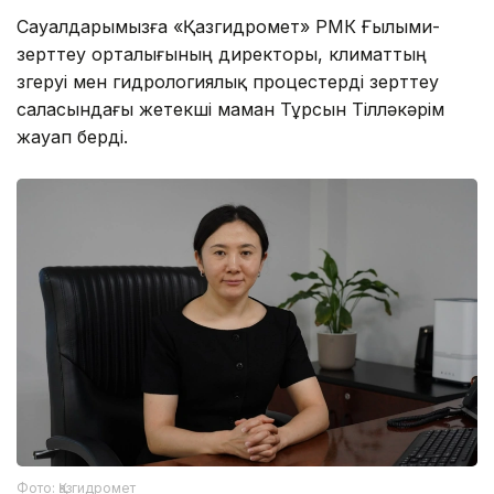
Сауалдарымызға «Қазгидромет» РМК Ғылыми-
зерттеу орталығының директоры, климаттың
өзгеруі мен гидрологиялық процестерді зерттеу
саласындағы жетекші маман Тұрсын Тілләкәрім
жауап берді.
Фото: Қазгидромет