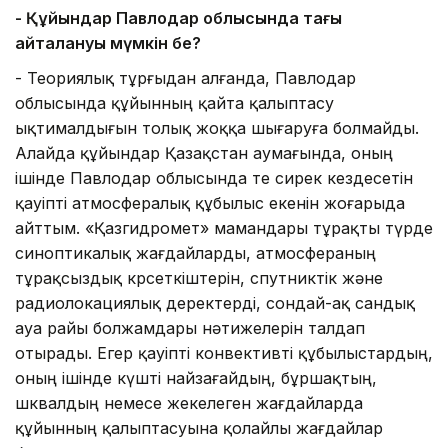
- Құйындар Павлодар облысында тағы
қайталануы мүмкін бе?
- Теориялық тұрғыдан алғанда, Павлодар
облысында құйынның қайта қалыптасу
ықтималдығын толық жоққа шығаруға болмайды.
Алайда құйындар Қазақстан аумағында, оның
ішінде Павлодар облысында өте сирек кездесетін
қауіпті атмосфералық құбылыс екенін жоғарыда
айттым. «Қазгидромет» мамандары тұрақты түрде
синоптикалық жағдайларды, атмосфераның
тұрақсыздық көрсеткіштерін, спутниктік және
радиолокациялық деректерді, сондай-ақ сандық
ауа райы болжамдары нәтижелерін талдап
отырады. Егер қауіпті конвективті құбылыстардың,
оның ішінде күшті найзағайдың, бұршақтың,
шквалдың немесе жекелеген жағдайларда
құйынның қалыптасуына қолайлы жағдайлар