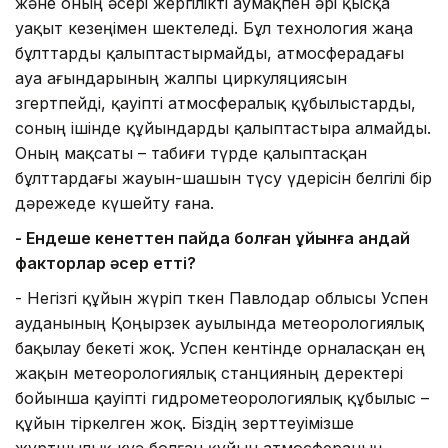
және оның әсері жергілікті аумақпен әрі қысқа
уақыт кезеңімен шектеледі. Бұл технология жаңа
бұлттарды қалыптастырмайды, атмосферадағы
ауа ағындарының жалпы циркуляциясын
өзгертпейді, қауіпті атмосфералық құбылыстарды,
соның ішінде құйындарды қалыптастыра алмайды.
Оның мақсаты – табиғи түрде қалыптасқан
бұлттардағы жауын-шашын түсу үдерісін белгілі бір
дәрежеде күшейту ғана.
- Ендеше кенеттен пайда болған құйынға қандай
факторлар әсер етті?
- Негізгі құйын жүріп өткен Павлодар облысы Успен
ауданының Қоңырөзек ауылында метеорологиялық
бақылау бекеті жоқ. Успен кентінде орналасқан ең
жақын метеорологиялық станцияның деректері
бойынша қауіпті гидрометеорологиялық құбылыс –
құйын тіркелген жоқ. Біздің зерттеуімізше
жұртшылық куә болған құйын атмосфераның