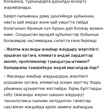
болжанса, тұрғындарға дауылды ескерту
жарияланады.
Қазіргі ғылымның даму деңгейінде құйынның
нақты қай жерде және қай уақытта пайда
болатынын бірнеше күн бұрын дәл болжау мүмкін
емес. Сондықтан мұндай құбылыстар бойынша
болжамдар ықтималдық сипатта ғана беріледі.
- Жалпы жасанды жаңбыр жаудыру жергілікті
қоршаған ортаға, климатқа қандай зардаптар
әкеліп, проблемалар туындатуы ықтимал?
Халықаралық тәжірибеде қандай мысалдар бар?
- Жасанды жаңбыр жаудырудың жергілікті
қоршаған ортаға, климатқа әсерін зерттеу біздің
ұйымның құзыретіне жатпайды. Бірақ бұлттарды
себу (жасанды жауын-шашын жаудыру)
технологиясы ғылыми негізделген талаптар
сақталған жағдайда өңірлік немесе жаһандық