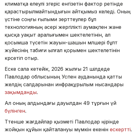
климатқа елеулі өзгеріс енгізетін фактор ретінде
қарастырылмайтындығын айтқымыз келеді. Оның
үстіне соңғы ғылыми зерттеулер бұл
технологияның әсері жергілікті аумақпен және
қысқа уақыт аралығымен шектелетінін, ал
қосымша түсетін жауын-шашын мөлшері бұлт
жүйесінің табиғи ылғал қорымен шектелетінін
көрсетіп отыр.
Еске сала кетейік, 2026 жылғы 21 шілдеде
Павлодар облысының Успен ауданында қатты
желдің салдарынан инфрақұрылым нысандары
зақымданды
.
Ал оның алдындағы дауылдан 49 тұрғын үй
бүлінген
.
Төтенше жағдайлар қызметі Павлодар өңірінде
жойқын құйын қайталануы мүмкін екенін
ескертті
.