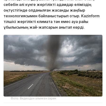
себебін әлі күнге жергілікті адамдар еліміздің
оңтүстігінде қолданылған жасанды жаңбыр
технологиясымен байланыстырып отыр. Kazinform
тілшісі жергілікті климатқа тән емес ауа райы
құбылысының жай-жапсарын анықтап көрді.
Фото: Видеодан алынған скрин