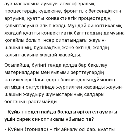
ауа массасына ауысуы атмосфералық
процестердің күшеюіне, фронттық белсенділіктің
артуына, қуатты конвективтік процестердің
қалыптасуына алып келді. Мұндай синоптикалық
жағдай қуатты конвективтік бұлттардың дамуына
қолайлы болып, нөсер сипатындағы жауын-
шашынның, бұршақтың және екпінді желдің
қалыптасуына жағдай жасайды.
Осылайша, бүгінгі таңда қолда бар бақылау
материалдары мен ғылыми зерттеулердің
нәтижелері Павлодар облысындағы құйынның
еліміздің оңтүстігінде жүргізілген жасанды жауын-
шашын жаудыру жұмыстарының салдары
болғанын растамайды.
-
Қ
ұйын неден пайда болады әрі ол ел аумағы
үшін сирек
синоптикалық құбылыс па?
- Құйын (торнадо) – тік айналу осі бар, қуатты