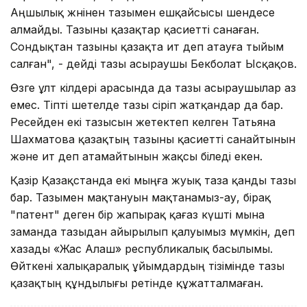
Аңшылық жөнiнен тазымен ешқайсысы шендесе
алмайды. Тазыны қазақтар қасиеттi санаған.
Сондықтан тазыны қазақта ит деп атауға тыйым
салған", - дейдi тазы асыраушы Бекболат Ысқақов.
Өзге ұлт өкiлдерi арасында да тазы асыраушылар аз
емес. Тiптi шетелде тазы өсiрiп жатқандар да бар.
Ресейден екi тазысын жетектеп келген Татьяна
Шахматова қазақтың тазыны қасиеттi санайтынын
және ит деп атамайтынын жақсы бiледi екен.
Қазiр Қазақстанда екi мыңға жуық таза қанды тазы
бар. Тазымен мақтануын мақтанамыз-ау, бiрақ
"патент" деген бiр жапырақ қағаз күштi мына
заманда тазыдан айырылып қалуымыз мүмкiн, деп
хазады «Жас Алаш» республикалық басылымы.
Өйткенi халықаралық ұйымдардың тiзiмiнде тазы
қазақтың құндылығы ретiнде құжатталмаған.