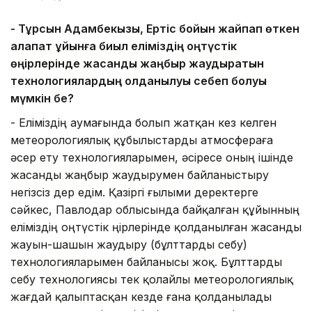
-
Тұрсын Адамбекқызы, Ертіс бойын жайпап өткен
алапат құйынға биыл еліміздің
о
ңтүстік
өңірлерінде жасанды жаңбыр жаудыратын
технологиялардың қолданылуы себеп болуы
мүмкін бе?
- Еліміздің аумағында болып жатқан кез келген
метеорологиялық құбылыстарды атмосфераға
әсер ету технологияларымен, әсіресе оның ішінде
жасанды жаңбыр жаудырумен байланыстыру
негізсіз дер едім. Қазіргі ғылыми деректерге
сәйкес, Павлодар облысында байқалған құйынның
еліміздің оңтүстік өңірлерінде қолданылған жасанды
жауын-шашын жаудыру (бұлттарды себу)
технологияларымен байланысы жоқ. Бұлттарды
себу технологиясы тек қолайлы метеорологиялық
жағдай қалыптасқан кезде ғана қолданылады