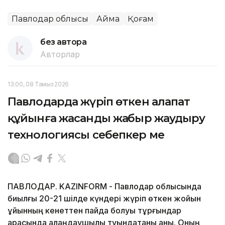
Павлодар облысы
Аймақ
Қоғам
без автора
Авторлар
13:00, 08 Тамыз 2026
Павлодарда жүріп өткен алапат
құйынға жасанды жаңбыр жаудыру
технологиясы себепкер ме
ПАВЛОДАР. KAZINFORM - Павлодар облысында
биылғы 20-21 шілде күндері жүріп өткен жойқын
құйынның кенеттен пайда болуы тұрғындар
арасында алаңдаушылық туындатқаны анық. Оның