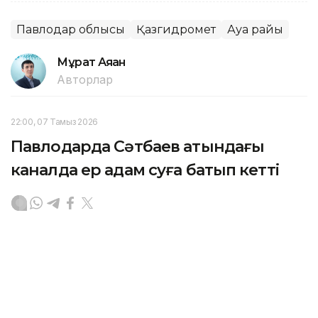
Павлодар облысы
Қазгидромет
Ауа райы
Мұрат Аяған
Авторлар
22:00, 07 Тамыз 2026
Павлодарда Сәтбаев атындағы
каналда ер адам суға батып кетті
ПАВЛОДАР. KAZINFORM - Өңірлік төтенше
жағдайлар департаментінің ақпарынша, 1987 жылғы
ер адам шомылуға тыйым салынған жерде суға
түскен.