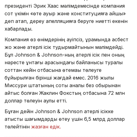
президенті Эрик Хаас мәлімдемесінде компания
сот үкімін «өте ауыр және конституцияға қайшы»
деп атап, дереу апелляцияға беруге ниетті екенін
хабарлады.
Компания өз өнімдерінің қауіпсіз, құрамында асбест
жоқ және қатерлі ісік тудырмайтынын мәлімдейді.
Бұл Johnson & Johnson-ның қатерлі ісік пен оның
нәресте ұнтағы арасындағы байланысы туралы
соттан кейін отбасына өтемақы төлеуге
бұйырылған бірінші жағдай емес. 2016 жылы
Миссури штатының соты аналық без обырынан
қайтыс болған Жаклин Фокстың отбасына 72 млн
доллар төлеуін қаулы етті.
Бұған дейін Johnson & Johnson қатерлі ісікке
қатысты шағымдарды өтеу үшін 6,5 млрд доллар
төлейтінін
жазған едік.