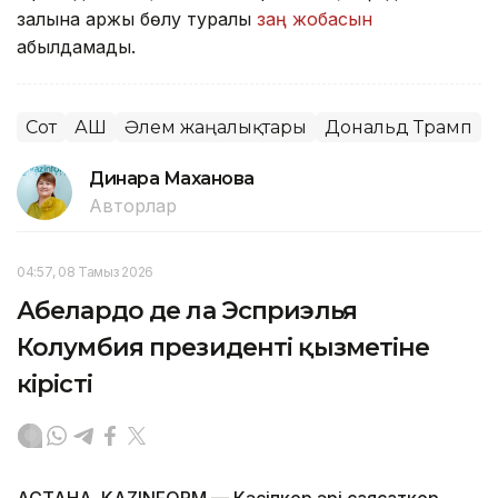
залына қаржы бөлу туралы
заң жобасын
қабылдамады.
Сот
АҚШ
Әлем жаңалықтары
Дональд Трамп
Динара Маханова
Авторлар
04:57, 08 Тамыз 2026
Абелардо де ла Эсприэлья
Колумбия президенті қызметіне
кірісті
АСТАНА. KAZINFORM —
Кәсіпкер әрі саясаткер