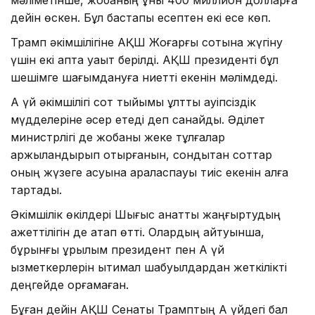
дейін өскен. Бұл бастапқы есептен екі есе көп.
Трамп әкімшілігіне АҚШ Жоғарғы сотына жүгіну
үшін екі апта уақыт берілді. АҚШ президенті бұл
шешімге шағымдануға ниетті екенін мәлімдеді.
Ақ үй әкімшілігі сот тыйымы ұлттық қауіпсіздік
мүдделеріне әсер етеді деп санайды. Әділет
министрлігі де жобаны жеке тұлғалар
қаржыландырып отырғанын, сондықтан соттар
оның жүзеге асуына араласпауы тиіс екенін алға
тартады.
Әкімшілік өкілдері Шығыс қанатты жаңғыртудың
қажеттілігін де атап өтті. Олардың айтуынша,
бұрынғы құрылым президент пен Ақ үй
қызметкерлерін ықтимал шабуылдардан жеткілікті
деңгейде қорғамаған.
Бұған дейін АҚШ Сенаты Трамптың Ақ үйдегі бал