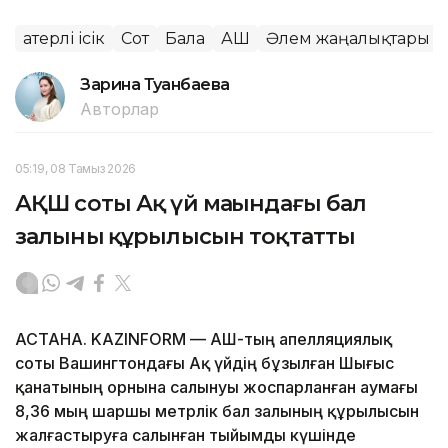
Қатерлі ісік
Сот
Бала
АҚШ
Әлем жаңалықтары
Зарина Туғанбаева
Авторлар
05:19, 08 Тамыз 2026
АҚШ соты Ақ үй маңындағы бал
залының құрылысын тоқтатты
АСТАНА. KAZINFORM — АҚШ-тың апелляциялық
соты Вашингтондағы Ақ үйдің бұзылған Шығыс
қанатының орнына салынуы жоспарланған аумағы
8,36 мың шаршы метрлік бал залының құрылысын
жалғастыруға салынған тыйымды күшінде