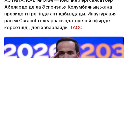
Абелардо де ла Эсприэлья Колумбияның жаңа
президенті ретінде ант қабылдады. Инаугурация
рәсімі Caracol телеарнасында тікелей эфирде
көрсетілді, деп хабарлайды
ТАСС
.
Фото: AP