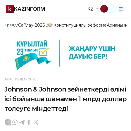
KAZINFORM
KZ
Сайлау-2026
Конституциялық реформа
Арнайы жо
Тренд:
18:43, 09 Қазан 2025
Johnson & Johnson зейнеткердің өлімі
ісі бойынша шамамен 1 млрд доллар
төлеуге міндеттеді