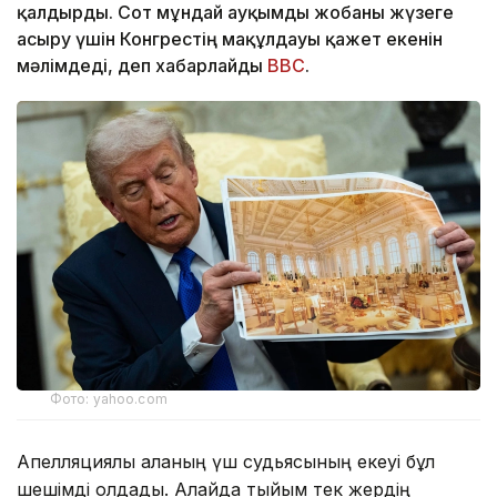
қалдырды. Сот мұндай ауқымды жобаны жүзеге
асыру үшін Конгрестің мақұлдауы қажет екенін
мәлімдеді, деп хабарлайды
BBC
.
Фото: yahoo.com
Апелляциялық алқаның үш судьясының екеуі бұл
шешімді қолдады. Алайда тыйым тек жердің