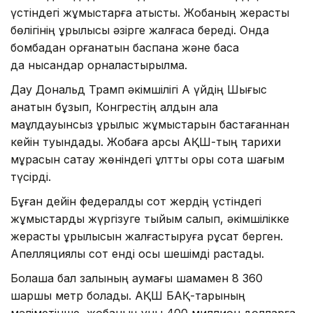
үстіндегі жұмыстарға қатысты. Жобаның жерасты
бөлігінің құрылысы әзірге жалғаса береді. Онда
бомбадан қорғанатын баспана және басқа
да нысандар орналастырылмақ.
Дау Дональд Трамп әкімшілігі Ақ үйдің Шығыс
қанатын бұзып, Конгрестің алдын ала
мақұлдауынсыз құрылыс жұмыстарын бастағаннан
кейін туындады. Жобаға қарсы АҚШ-тың тарихи
мұрасын сақтау жөніндегі ұлттық қоры сотқа шағым
түсірді.
Бұған дейін федералдық сот жердің үстіндегі
жұмыстарды жүргізуге тыйым салып, әкімшілікке
жерасты құрылысын жалғастыруға рұқсат берген.
Апелляциялық сот енді осы шешімді растады.
Болашақ бал залының аумағы шамамен 8 360
шаршы метр болады. АҚШ БАҚ-тарының
мәліметінше, жобаның құны 400 миллион долларға