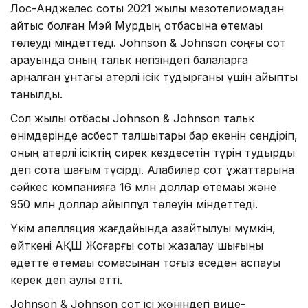
Лос-Анджелес соты 2021 жылы мезотелиомадан
қайтыс болған Мэй Мурдың отбасына өтемақы
төлеуді міндеттеді. Johnson & Johnson соңғы сот
қарауында оның тальк негізіндегі балаларға
арналған ұнтағы қатерлі ісік тудырғаны үшін айыпты
танылды.
Сол жылы отбасы Johnson & Johnson тальк
өнімдерінде асбест талшықтары бар екенін сендіріп,
оның қатерлі ісіктің сирек кездесетін түрін тудырды
деп сотқа шағым түсірді. Алқабилер сот құжаттарына
сәйкес компанияға 16 млн доллар өтемақы және
950 млн доллар айыппұл төлеуін міндеттеді.
Үкім апелляция жағдайында азайтылуы мүмкін,
өйткені АҚШ Жоғарғы соты жазалау шығыны
әдетте өтемақы сомасынан тоғыз еседен аспауы
керек деп қаулы етті.
Johnson & Johnson сот ісі жөніндегі вице-