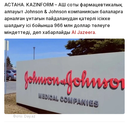
АСТАНА. KAZINFORM – АҚШ соты фармацевтикалық
алпауыт Johnson & Johnson компаниясын балаларға
арналған ұнтағын пайдаланудан қатерлі ісікке
шалдығу ісі бойынша 966 млн доллар төлеуге
міндеттеді, деп хабарлайды
Al Jazeera.
Фото: Day.az