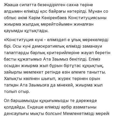
Жаңаша сипатта безендірілген сахна төріне
алдымен еліміздің қос байрағы көтерілді. Мұнан соң
облыс әкімі Кәрім Көкірекбаев Конституциясының
жиырма жылдық мерейтойымен жиналған
қауымды құтықтады.
«Конституция күні - еліміздегі ең ұлық мерекелердің
бірі. Осы күні демократиялық еліміздің заманауи
талаптардың барлық критерийлеріне жауап беретін
басты құжатымыз Ата Заңымыз бекітілді. Еліміз
осыдан жиырма жыл бұрын біртұтас құқықтық,
зайырлы мемлекет ретінде өзін әлемге танытты.
Халықтың көңілінен шығып, жүрек төрінен орын
тапқан Ата Заңымызға да мінекей, жиырма жыл
толып отыр.
Ол баршамыздың құқығымызды тең дәрежеде
қолдайды. Ендеше еліміздің әрбір азаматының
денсаулығы мықты болсын! Мемлекетіміздің мерейі