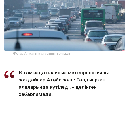
Фото: Алматы қаласының әкімдігі
6 тамызда қолайсыз метеорологиялық
жағдайлар Ақтөбе және Талдықорған
қалаларында күтіледі, – делінген
хабарламада.
Қолайсыз метеорологиялық жағдайлар –
атмосфералық ауаның беткі қабатында зиянды
(ластаушы) заттардың шоғырлануына ықпал ететін
қысқамерзімді метеофакторлардың (тымық ауа