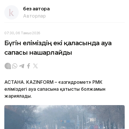
без автора
Авторлар
07:30, 06 Тамыз 2026
Бүгін еліміздің екі қаласында ауа
сапасы нашарлайды
АСТАНА. KAZINFORM – «Қазгидромет» РМК
еліміздегі ауа сапасына қатысты болжамын
жариялады.