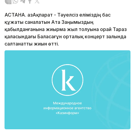
АСТАНА. ҚазАқпарат - Тәуелсіз еліміздің бас
құжаты саналатын Ата Заңымыздың
қабылданғанына жиырма жыл толуына орай Тараз
қаласындағы Баласағұн орталық концерт залында
салтанатты жиын өтті.