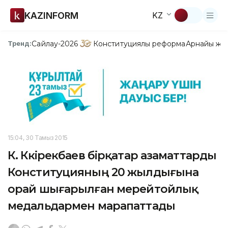
KAZINFORM
KZ
Сайлау-2026
Конституциялық реформа
Арнайы жо
Тренд:
15:04, 30 Тамыз 2015
К. Көкірекбаев бірқатар азаматтарды
Конституцияның 20 жылдығына
орай шығарылған мерейтойлық
медальдармен марапаттады