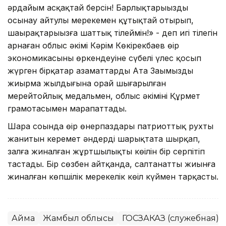
әрдайым асқақтай берсін! Барлықтарыңызды
осынау айтулы мерекемен құтықтай отырып,
шаңырақтарыңызға шаттық тілеймін!» - деп игі тілегін
арнаған облыс әкімі Кәрім Көкірекбаев өңір
экономикасының өркендеуіне сүбелі үлес қосып
жүрген бірқатар азаматтарды Ата Заңымыздың
жиырма жылдығына орай шығарылған
мерейтойлық медальмен, облыс әкімінің Құрмет
грамотасымен марапаттады.
Шара соңында өңір өнерпаздары патриоттық рухты
жанитын керемет әндерді шарықтата шырқап,
залға жиналған жұртшылықтың көңілін бір серпітіп
тастады. Бір сөзбен айтқанда, салтанатты жиынға
жиналған көпшілік мерекелік көңіл күймен тарқасты.
Аймақ
Жамбыл облысы
ГОСЗАКАЗ (служебная)