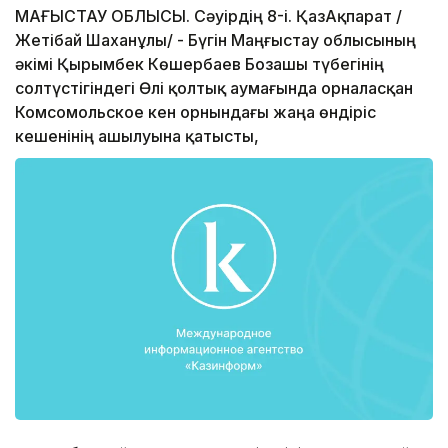
МАҢҒЫСТАУ ОБЛЫСЫ. Сәуірдің 8-і. ҚазАқпарат /
Жетібай Шаханұлы/ - Бүгін Маңғыстау облысының
әкімі Қырымбек Көшербаев Бозашы түбегінің
солтүстігіндегі Өлі қолтық аумағында орналасқан
Комсомольское кен орнындағы жаңа өндіріс
кешенінің ашылуына қатысты,