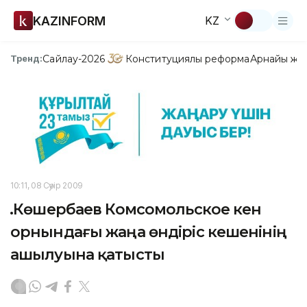
KAZINFORM
KZ
Сайлау-2026
Конституциялық реформа
Арнайы жо
Тренд:
10:11, 08 Сәуір 2009
Қ.Көшербаев Комсомольское кен
орнындағы жаңа өндіріс кешенінің
ашылуына қатысты