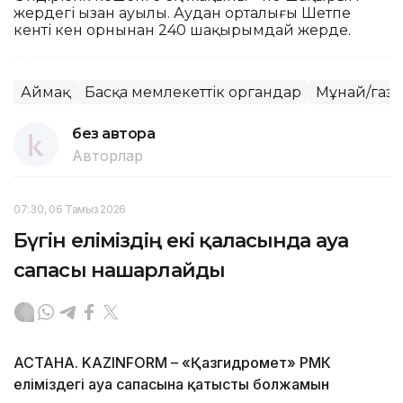
жердегі Қызан ауылы. Аудан орталығы Шетпе
кенті кен орнынан 240 шақырымдай жерде.
Аймақ
Басқа мемлекеттік органдар
Мұнай/газ
без автора
Авторлар
07:30, 06 Тамыз 2026
Бүгін еліміздің екі қаласында ауа
сапасы нашарлайды
АСТАНА. KAZINFORM – «Қазгидромет» РМК
еліміздегі ауа сапасына қатысты болжамын