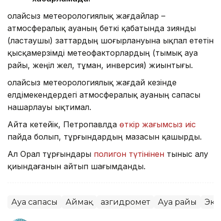
Қолайсыз метеорологиялық жағдайлар –
атмосфералық ауаның беткі қабатында зиянды
(ластаушы) заттардың шоғырлануына ықпал ететін
қысқамерзімді метеофакторлардың (тымық ауа
райы, жеңіл жел, тұман, инверсия) жиынтығы.
Қолайсыз метеорологиялық жағдай кезінде
елдімекендердегі атмосфералық ауаның сапасы
нашарлауы ықтимал.
Айта кетейік, Петропавлда
өткір жағымсыз иіс
пайда болып, тұрғындардың мазасын қашырды.
Ал Орал тұрғындары
полигон түтінінен
тыныс алу
қиындағанын айтып шағымданды.
Ауа сапасы
Аймақ
Қазгидромет
Ауа райы
Эко