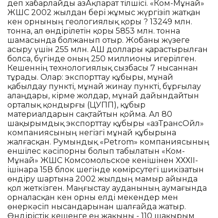
деп хабарлайды ҚазАқпарат тілшісі. «Ком-Мұнай»
ЖШС 2002 жылдан бері жұмыс жүргізіп жатқан
кен орнының геологиялық қоры ? 13249 млн.
тонна, ал өндірілетін қоры 5853 млн. тонна
шамасында болжанып отыр. Жобаны жүзеге
асыру үшін 255 млн. АҚШ доллары қарастырылған
болса, бүгінде оның 250 миллионы игерілген.
Кешеннің технологиялық сызбасы 7 нысаннан
тұрады. Олар: экспорттау құбыры, мұнай
қабылдау пункті, мұнай жинау пункті, бұрғылау
алаңдары, кірме жолдар, мұнай дайындайтын
орталық қондырғы (ЦУПП), құбыр
материалдарын сақтайтын қойма. Ал 80
шақырымдық экспорттау құбыры «ҚазТрансОйл»
компаниясының негізгі мұнай құбырына
жалғасқан. Румындық «Petrom» компаниясының
еншілес кәсіпорны болып табылатын «Ком-
Мұнай» ЖШС Комсомольское кенішінен ХХХІІ-
ішінара 15В блок шегінде көмірсутегі шикізатын
өндіру шартына 2002 жылдың мамыр айында
қол жеткізген. Маңғыстау ауданының аумағында
орналасқан кен орны елді мекендер мен
өнеркәсіп нысандарынан шалғайда жатыр.
Өндірістік кешенге ең жақыны - 110 шақырым