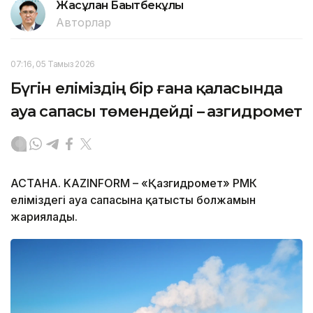
Жасұлан Бақытбекұлы
Авторлар
07:16, 05 Тамыз 2026
Бүгін еліміздің бір ғана қаласында
ауа сапасы төмендейді – Қазгидромет
АСТАНА. KAZINFORM – «Қазгидромет» РМК
еліміздегі ауа сапасына қатысты болжамын
жариялады.