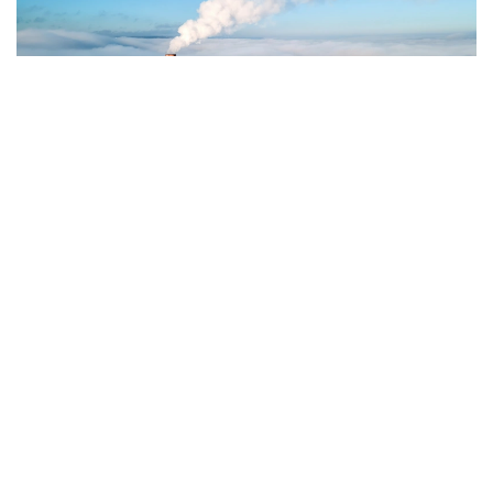
Фото: Magnific.com
5 тамызда қолайсыз метеорологиялық
жағдайлар Ақтөбе қалаласында күтіледі, –
делінген хабарламада.
Қолайсыз метеорологиялық жағдайлар –
атмосфералық ауаның беткі қабатында зиянды
(ластаушы) заттардың шоғырлануына ықпал ететін
қысқамерзімді метеофакторлардың (тымық ауа
райы, жеңіл жел, тұман, инверсия) жиынтығы.
Қолайсыз метеорологиялық жағдай кезінде
елдімекендердегі атмосфералық ауаның сапасы