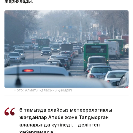
жариялады.
Фото: Алматы қаласының әкімдігі
6 тамызда қолайсыз метеорологиялық
жағдайлар Ақтөбе және Талдықорған
қалаларында күтіледі, – делінген
хабарламада.