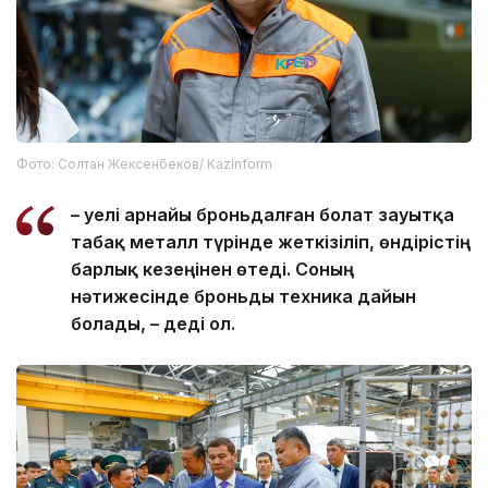
Фото: Солтан Жексенбеков/ Kazinform
– Әуелі арнайы броньдалған болат зауытқа
табақ металл түрінде жеткізіліп, өндірістің
барлық кезеңінен өтеді. Соның
нәтижесінде броньды техника дайын
болады, – деді ол.