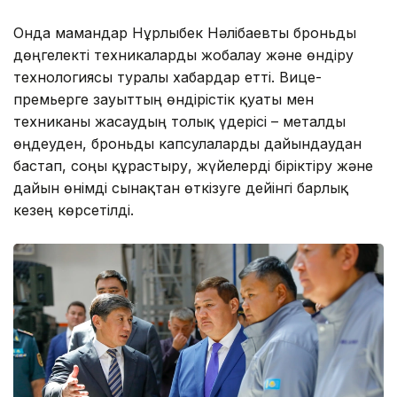
Онда мамандар Нұрлыбек Нәлібаевты броньды
дөңгелекті техникаларды жобалау және өндіру
технологиясы туралы хабардар етті. Вице-
премьерге зауыттың өндірістік қуаты мен
техниканы жасаудың толық үдерісі – металды
өңдеуден, броньды капсулаларды дайындаудан
бастап, соңғы құрастыру, жүйелерді біріктіру және
дайын өнімді сынақтан өткізуге дейінгі барлық
кезең көрсетілді.