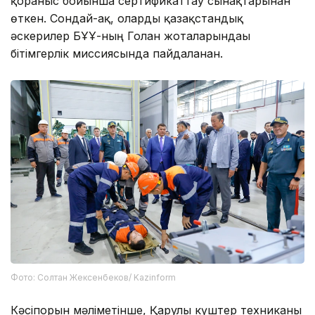
қорғаныс бойынша сертификаттау сынақтарынан
өткен. Сондай-ақ, оларды қазақстандық
әскерилер БҰҰ-ның Голан жоталарындағы
бітімгерлік миссиясында пайдаланған.
Фото: Солтан Жексенбеков/ Kazinform
Кәсіпорын мәліметінше, Қарулы күштер техниканы