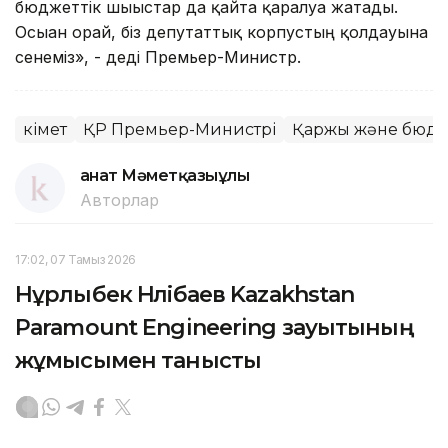
бюджеттік шығыстар да қайта қаралуға жатады.
Осыған орай, біз депутаттық корпустың қолдауына
сенеміз», - деді Премьер-Министр.
Үкімет
ҚР Премьер-Министрі
Қаржы және бюдж
Қанат Мәметқазыұлы
Авторлар
17:02, 07 Тамыз 2026
Нұрлыбек Нәлібаев Kazakhstan
Paramount Engineering зауытының
жұмысымен танысты