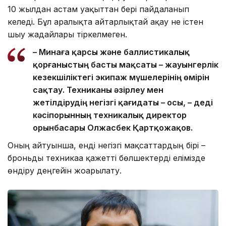
10 жылдан астам уақыттан бері пайдаланып
келеді. Бұл аралықта айтарлықтай ақау не істен
шығу жағдайлары тіркелмеген.
– Минаға қарсы және баллистикалық
қорғаныстың басты мақсаты – жауынгерлік
кезекшіліктегі экипаж мүшелерінің өмірін
сақтау. Техниканы әзірлеу мен
жетілдірудің негізгі қағидаты – осы, – деді
кәсіпорынның техникалық директор
орынбасары Олжасбек Қартқожақов.
Оның айтуынша, енді негізгі мақсаттардың бірі –
броньды техникаға қажетті бөлшектерді елімізде
өндіру деңгейін жоғарылату.