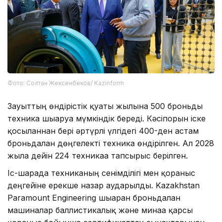
Фото: Солтан Жексенбеков/ Kazinform
Зауыттың өндірістік қуаты жылына 500 броньды
техника шығаруға мүмкіндік береді. Кәсіпорын іске
қосылғаннан бері әртүрлі үлгідегі 400-ден астам
броньдалған дөңгелекті техника өндірілген. Ал 2028
жылға дейін 224 техникаға тапсырыс берілген.
Іс-шарада техниканың сенімділігі мен қорғаныс
деңгейіне ерекше назар аударылды. Kazakhstan
Paramount Engineering шығарған броньдалған
машиналар баллистикалық және минаға қарсы