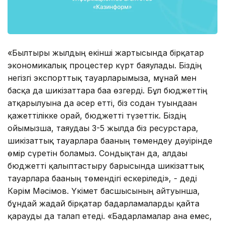
«Былтырғы жылдың екінші жартысында бірқатар
экономикалық процестер күрт баяулады. Біздің
негізгі экспорттық тауарларымызға, мұнай мен
басқа да шикізаттарға баға өзгерді. Бұл бюджеттің
атқарылуына да әсер етті, біз содан туындаған
қажеттілікке орай, бюджетті түзеттік. Біздің
ойымызша, таяудағы 3-5 жылда біз ресурстарға,
шикізаттық тауарларға бағаның төмендеу дәуірінде
өмір сүретін боламыз. Сондықтан да, алдағы
бюджетті қалыптастыру барысында шикізаттық
тауарларға бағаның төмендігі ескеріледі», - деді
Кәрім Мәсімов. Үкімет басшысының айтуынша,
бұндай жағдай бірқатар бағдарламаларды қайта
қарауды да талап етеді. «Бағдарламалар ғана емес,