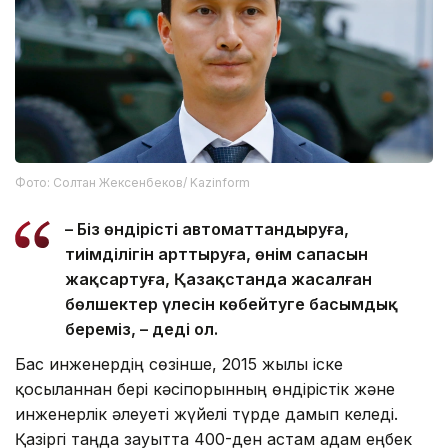
Фото: Солтан Жексенбеков/ Kazinform
– Біз өндірісті автоматтандыруға,
тиімділігін арттыруға, өнім сапасын
жақсартуға, Қазақстанда жасалған
бөлшектер үлесін көбейтуге басымдық
береміз, – деді ол.
Бас инженердің сөзінше, 2015 жылы іске
қосылғаннан бері кәсіпорынның өндірістік және
инженерлік әлеуеті жүйелі түрде дамып келеді.
Қазіргі таңда зауытта 400-ден астам адам еңбек