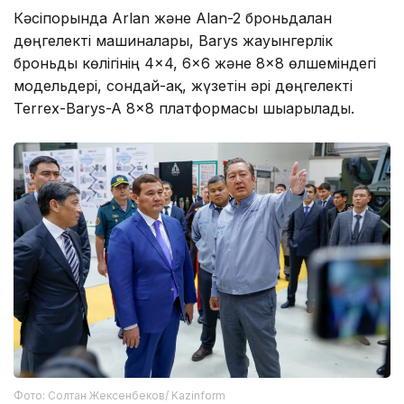
Кәсіпорында Arlan және Alan-2 броньдалған
дөңгелекті машиналары, Barys жауынгерлік
броньды көлігінің 4×4, 6×6 және 8×8 өлшеміндегі
модельдері, сондай-ақ, жүзетін әрі дөңгелекті
Terrex-Barys-A 8×8 платформасы шығарылады.
Фото: Солтан Жексенбеков/ Kazinform