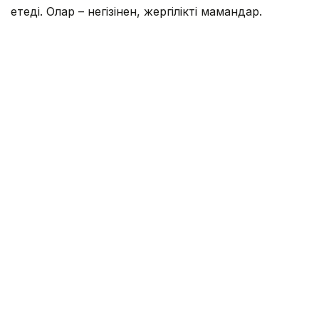
етеді. Олар – негізінен, жергілікті мамандар.
Фото: Солтан Жексенбеков/ Kazinform
Сонымен қатар, бүгінде броньды техниканы
экспорттау мәселесі бойынша келіссөздер жүріп
жатыр. Kazakhstan Paramount Engineering