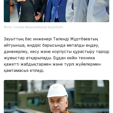
Фото: Солтан Жексенбеков/ Kazinform
Зауыттың бас инженері Төленді Жұртбаевтың
айтуынша, өндіріс барысында металды өңдеу,
дәнекерлеу, кесу және корпусты құрастыру тәрізді
жұмыстар атқарылады. Бұдан кейін техника
қажетті жабдықтармен және түрлі жүйелермен
қамтамасыз етіледі.