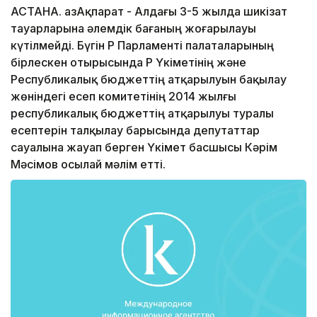
АСТАНА. ҚазАқпарат - Алдағы 3-5 жылда шикізат
тауарларына әлемдік бағаның жоғарылауы
күтілмейді. Бүгін ҚР Парламенті палаталарының
бірлескен отырысында ҚР Үкіметінің және
Республикалық бюджеттің атқарылуын бақылау
жөніндегі есеп комитетінің 2014 жылғы
республикалық бюджеттің атқарылуы туралы
есептерін талқылау барысында депутаттар
сауалына жауап берген Үкімет басшысы Кәрім
Мәсімов осылай мәлім етті.