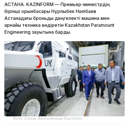
АСТАНА. KAZINFORM — Премьер-министрдің
бірінші орынбасары Нұрлыбек Нәлібаев
Астанадағы броньды дөңгелекті машина мен
арнайы техника өндіретін Kazakhstan Paramount
Engineering зауытына барды.
Фото: Солтан Жексенбеков/ Kazinform