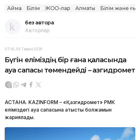
Аймақ
Білім
ЖОО-лар
Алматы
Білім және ғы
без автора
Авторлар
07:16, 05 Тамыз 2026
Бүгін еліміздің бір ғана қаласында
ауа сапасы төмендейді – Қазгидромет
АСТАНА. KAZINFORM – «Қазгидромет» РМК
еліміздегі ауа сапасына қатысты болжамын
жариялады.