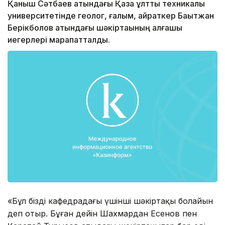
Қаныш Сәтбаев атындағы Қазақ ұлттық техникалық
университетінде геолог, ғалым, қайраткер Бақытжан
Берікболов атындағы шәкіртақының алғашқы
иегерлері марапатталды.
«Бұл біздің кафедрадағы үшінші шәкіртақы болайын
деп отыр. Бұған дейін Шахмардан Есенов пен