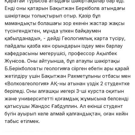
Қаратай Тұрысов атыңдағы шәкіртақылар бар еді.
Енді оның қатарын Бақытжан Беркіболв атындағы
шәкіртақы толықтырып отыр. Қазір бұл
мамандықтың болашағы зор екенін жастар жақсы
түсінгендіктен, мұнда үлкен байқаумен
қабылданады», - дейді Геологиялық карта түсіру,
пайдалы қазба кен орындарын іздеу мен барлау
кафедрасының меңгерушісі, профессор Ақылбек
Жүнісов. Оның айтуынша, бұл атаулы шәкіртақы
Б.Берікболовтың геологияға сіңірген еңбегін ары қарай
жетілдіру үшін Бақытжан Рахметұлының отбасы мен
«Волковгеология» АҚ-ның атынан үздік 2 студентке
беріледі. Оның алғашқы иегері 3-ші курста оқитын
және университеттің қоғамдық жұмысына белсенді
қатысушы Жандос Ғабдуллин. Ал екінші студент
бүгін ауырып келе алмай қалғандықтан, оған кейін
табыс етілмек.