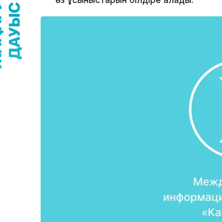
өз ұсыныстарын білдіре алады.