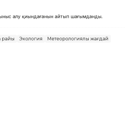
ыныс алу қиындағанын айтып шағымданды.
а райы
Экология
Метеорологиялық жағдай
қаласында ауа сапасы