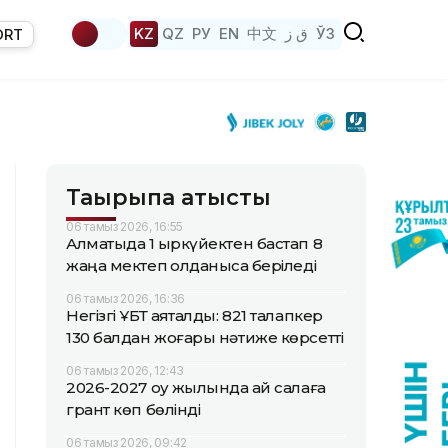
KZ
QZ
РУ
EN
中文
ق ز
ЎЗ
ORT
Тақырыпқа қатысты
06 тамыз 2026, 16:55
Алматыда 1 қыркүйектен бастап 8
жаңа мектеп қолданысқа беріледі
06 тамыз 2026, 16:36
Негізгі ҰБТ аяқталды: 821 талапкер
130 балдан жоғары нәтиже көрсетті
06 тамыз 2026, 12:43
2026-2027 оқу жылында қай салаға
грант көп бөлінді
06 тамыз 2026, 09:42