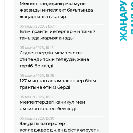
Мектеп пәндерінің мазмұны
жасанды интеллект бағытында
жаңартылып жатыр
05 тамыз 2026, 21:57
Білім гранты иегерлерінің тізімі 7
тамызда жарияланады
05 тамыз 2026, 19:16
Студенттердің мемлекеттік
стипендиясын төлеудің жаңа
тәртібі бекітілді
05 тамыз 2026, 18:29
127 мыңнан астам талапкер білім
грантына өтінім берді
05 тамыз 2026, 16:30
Мектептердегі каникул мен
емтихан кестесі бекітілді
05 тамыз 2026, 15:30
Заңдағы өзгерістер
колледждердің өндірістік әлеуетін