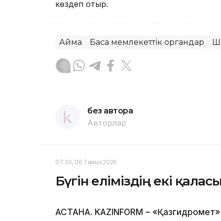
көздеп отыр.
Аймақ
Басқа мемлекеттік органдар
Ш
без автора
Авторлар
07:30, 06 Тамыз 2026
Бүгін еліміздің екі қала
АСТАНА. KAZINFORM – «Қазгидромет» 