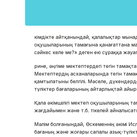
Әкімдікте айтқанындай, қалалықтар мына
оқушыларының тамағына қанағаттана ма?
сәйкес келе ме?» деген екі сұраққа жауап
Әрине, әңгіме мектептердегі тегін тама
Мектептердің асханаларында тегін там
қамтылатыны белгілі. Мәселе, дүкендерд
түліктер бағаларының айтарлықтай айы
Қала әкімшілігі мектеп оқушыларының т
жағдайымен және т.б. тікелей айналыса
Мәлім болғанындай, Өскеменнің әкімі Ис
бағаның және жоғары сапалы азық-түлік