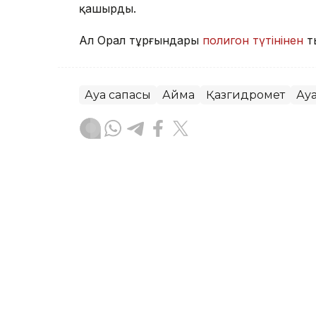
қашырды.
Ал Орал тұрғындары
полигон түтінінен
т
Ауа сапасы
Аймақ
Қазгидромет
Ау
Жасұлан Бақытбекұлы
Авторлар
07:16, 05 Тамыз 2026
Бүгін еліміздің бір ғана 