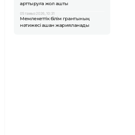
арттыруға жол ашты
05 тамыз 2026, 10:31
Мемлекеттік білім грантының
нәтижесі қашан жарияланады