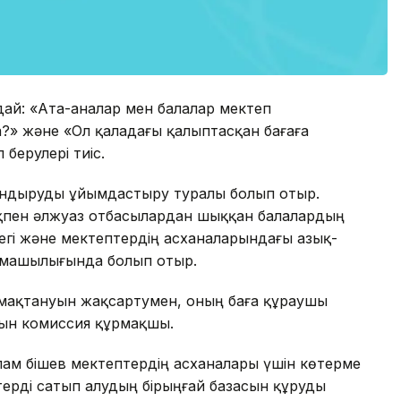
дай: «Ата-аналар мен балалар мектеп
» және «Ол қаладағы қалыптасқан бағаға
 берулері тиіс.
қтандыруды ұйымдастыру туралы болып отыр.
ақпен әлжуаз отбасылардан шыққан балалардың
егі және мектептердің асханаларындағы азық-
рмашылығында болып отыр.
амақтануын жақсартумен, оның баға құраушы
тын комиссия құрмақшы.
лам Әбішев мектептердің асханалары үшін көтерме
терді сатып алудың бірыңғай базасын құруды