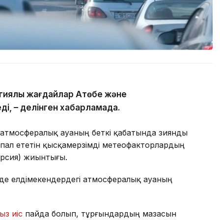
гиялық жағдайлар Ақтөбе және
ді, – делінген хабарламада.
 атмосфералық ауаның беткі қабатында зиянды
пал ететін қысқамерзімді метеофакторлардың
ерсия) жиынтығы.
де елдімекендердегі атмосфералық ауаның
ыз иіс
пайда болып, тұрғындардың мазасын