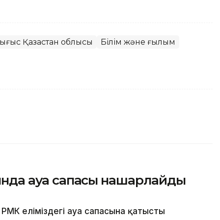
ығыс Қазақстан облысы
Білім және ғылым
сында ауа сапасы нашарлайды
РМК еліміздегі ауа сапасына қатысты