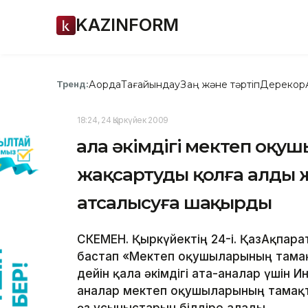
KAZINFORM
Ақорда
Тағайындау
Заң және тәртіп
Дерекқор
Тренд:
18:24, 24 Қыркүйек 2009
Қала әкімдігі мектеп оқ
жақсартуды қолға алды ж
атсалысуға шақырды
ӨСКЕМЕН. Қыркүйектің 24-і. ҚазАқпара
бастап «Мектеп оқушыларының тамақ
дейін қала әкімдігі ата-аналар үшін
аналар мектеп оқушыларының тамақ