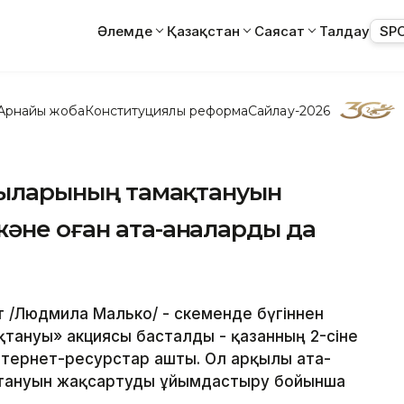
Әлемде
Қазақстан
Саясат
Талдау
SP
Арнайы жоба
Конституциялық реформа
Сайлау-2026
ушыларының тамақтануын
әне оған ата-аналарды да
т /Людмила Малько/ - Өскеменде бүгіннен
тануы» акциясы басталды - қазанның 2-сіне
 Интернет-ресурстар ашты. Ол арқылы ата-
тануын жақсартуды ұйымдастыру бойынша