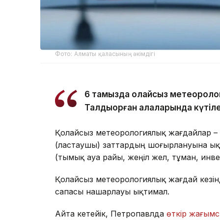
Фото: Алматы қаласының әкімдігі
6 тамызда қолайсыз метеороло
Талдықорған қалаларында күтіле
Қолайсыз метеорологиялық жағдайлар –
(ластаушы) заттардың шоғырлануына ық
(тымық ауа райы, жеңіл жел, тұман, инв
Қолайсыз метеорологиялық жағдай кезін
сапасы нашарлауы ықтимал.
Айта кетейік, Петропавлда
өткір жағымс