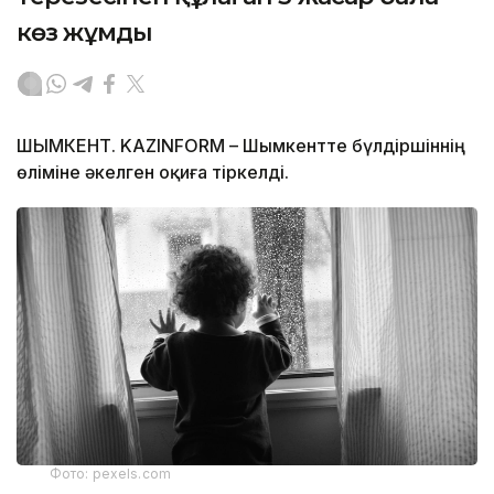
көз жұмды
ШЫМКЕНТ. KAZINFORM – Шымкентте бүлдіршіннің
өліміне әкелген оқиға тіркелді.
Фото: pexels.com