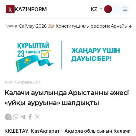
KAZINFORM
KZ
Сайлау-2026
Конституциялық реформа
Арнайы жо
Тренд:
15:34, 09 Қараша 2014
Калачи ауылында Арыстанның әжесі
«ұйқы ауруына» шалдықты
КӨКШЕТАУ. ҚазАқпарат - Ақмола облысының Калачи