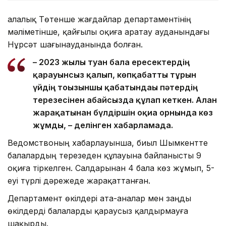
Қалалық Төтенше жағдайлар департаментінің
мәліметінше, қайғылы оқиға Қаратау ауданындағы
Нұрсәт шағынауданында болған.
– 2023 жылы туған бала ересектердің
қарауынсыз қалып, көпқабатты тұрғын
үйдің тоғызыншы қабатындағы пәтердің
терезесінен абайсызда құлап кеткен. Алған
жарақатынан бүлдіршін оқиға орнында көз
жұмды, – делінген хабарламада.
Ведомствоның хабарлауынша, биыл Шымкентте
балалардың терезеден құлауына байланысты 9
оқиға тіркелген. Салдарынан 4 бала көз жұмып, 5-
еуі түрлі дәрежеде жарақаттанған.
Департамент өкілдері ата-аналар мен заңды
өкілдерді балаларды қараусыз қалдырмауға
шақырды.