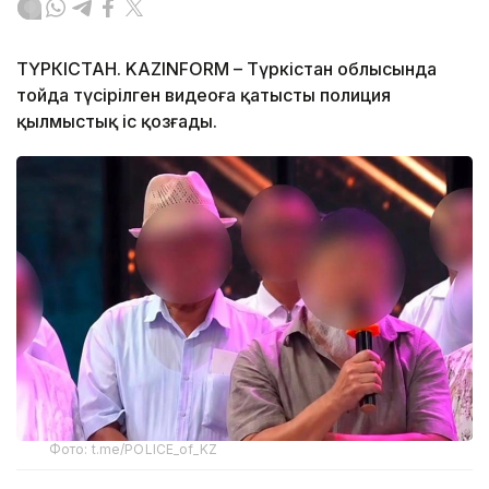
ТҮРКІСТАН. KAZINFORM – Түркістан облысында
тойда түсірілген видеоға қатысты полиция
қылмыстық іс қозғады.
Фото: t.me/POLICE_of_KZ