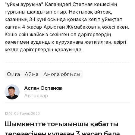
"ұйқы ауруына" Калачидегі Степная көшесінің
тұрғыны шалдығып отыр. Нақтырақ айтсақ,
қазанның 3-і күні осында қонаққа келіп ұйықтап
қалған 4 жасар Арыстан Жұмабековтің әжесі екен.
Кеше өзін жайсыз сезінген ол дәрігерлердің
көмегімен аудандық ауруханаға жеткізілген. Қазіргі
кезде дәрігерлердің қарауында.
Оқиға
Аймақ
Ақмола облысы
Аслан Оспанов
Авторлар
12:16, 05 Тамыз 2026
Шымкентте тоғызыншы қабаттың
терезесінен құлаған 3 жасар бала