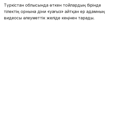
Түркістан облысында өткен тойлардың бірінде
тілектің орнына діни «уағыз» айтқан ер адамның
видеосы әлеуметтік желіде кеңінен тарады.
Бейнежазбада ол тойларда арақтың қойылмай
жүргенін құптайтынын айтып, ендігі кезекте
музыкадан бас тарту керектігін жеткізген. Сондай-
ақ ерлер мен әйелдердің бірге отыруын шариғатқа
қайшы деп бағалап, мұсылмандардың діни
талаптарды қатаң ұстануы қажет екенін
айтқан.
Ішкі істер министрлігі бұл видеоға қатысты ресми
мәлімдеме жасады.
– Әлеуметтік желілерге жүргізілген
мониторинг барысында Түркістан
облысының 66 жастағы тұрғынының діни
және әлеуметтік араздықты қоздыру
белгілері бар жария мәлімдемелері