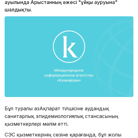
ауылында Арыстанның әжесі "ұйқы ауруына"
шалдықты.
Бұл туралы ҚазАқпарат тілшісіне аудандық
санитарлық эпидемиологиялық стансасының
қызметкерлері мәлім етті.
СЭС қызметкерінің сөзіне қарағанда, бұл жолы