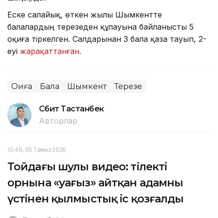
Еске салайық, өткен жылы Шымкентте
балалардың терезеден құлауына байланысты 5
оқиға тіркелген. Салдарынан 3 бала қаза тауып, 2-
еуі
жарақаттанған.
Оқиға
Бала
Шымкент
Терезе
Сәбит Тастанбек
Авторлар
10:49, 05 Тамыз 2026
Тойдағы шулы видео: тілектің
орнына «уағыз» айтқан адамның
үстінен қылмыстық іс қозғалды