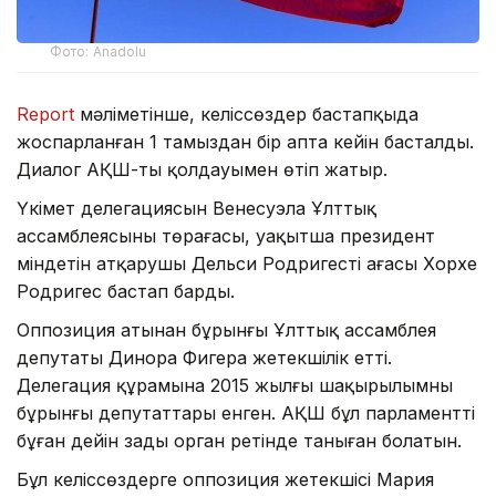
Фото: Anadolu
Report
мәліметінше, келіссөздер бастапқыда
жоспарланған 1 тамыздан бір апта кейін басталды.
Диалог АҚШ-тың қолдауымен өтіп жатыр.
Үкімет делегациясын Венесуэла Ұлттық
ассамблеясының төрағасы, уақытша президент
міндетін атқарушы Дельси Родригестің ағасы Хорхе
Родригес бастап барды.
Оппозиция атынан бұрынғы Ұлттық ассамблея
депутаты Динора Фигера жетекшілік етті.
Делегация құрамына 2015 жылғы шақырылымның
бұрынғы депутаттары енген. АҚШ бұл парламентті
бұған дейін заңды орган ретінде таныған болатын.
Бұл келіссөздерге оппозиция жетекшісі Мария