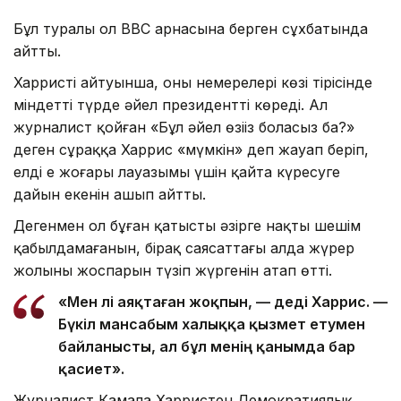
Бұл туралы ол BBC арнасына берген сұхбатында
айтты.
Харристің айтуынша, оның немерелері көзі тірісінде
міндетті түрде әйел президентті көреді. Ал
журналист қойған «Бұл әйел өзіңіз боласыз ба?»
деген сұраққа Харрис «мүмкін» деп жауап беріп,
елдің ең жоғары лауазымы үшін қайта күресуге
дайын екенін ашып айтты.
Дегенмен ол бұған қатысты әзірге нақты шешім
қабылдамағанын, бірақ саясаттағы алда жүрер
жолының жоспарын түзіп жүргенін атап өтті.
«Мен әлі аяқтаған жоқпын, — деді Харрис. —
Бүкіл мансабым халыққа қызмет етумен
байланысты, ал бұл менің қанымда бар
қасиет».
Журналист Камала Харристен Демократиялық