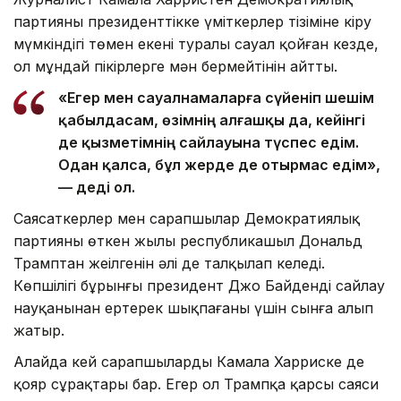
партияның президенттікке үміткерлер тізіміне кіру
мүмкіндігі төмен екені туралы сауал қойған кезде,
ол мұндай пікірлерге мән бермейтінін айтты.
«Егер мен сауалнамаларға сүйеніп шешім
қабылдасам, өзімнің алғашқы да, кейінгі
де қызметімнің сайлауына түспес едім.
Одан қалса, бұл жерде де отырмас едім»,
— деді ол.
Саясаткерлер мен сарапшылар Демократиялық
партияның өткен жылы республикашыл Дональд
Трамптан жеңілгенін әлі де талқылап келеді.
Көпшілігі бұрынғы президент Джо Байденді сайлау
науқанынан ертерек шықпағаны үшін сынға алып
жатыр.
Алайда кей сарапшылардың Камала Харриске де
қояр сұрақтары бар. Егер ол Трампқа қарсы саяси