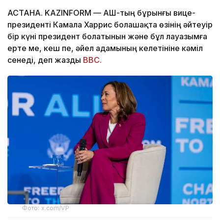
АСТАНА. KAZINFORM — АҚШ-тың бұрынғы вице-
президенті Камала Харрис болашақта өзінің әйтеуір
бір күні президент болатынын және бұл лауазымға
ерте ме, кеш пе, әйел адамының келетініне кәміл
сенеді, деп жазды
BBC.
Фото: x.com/VP