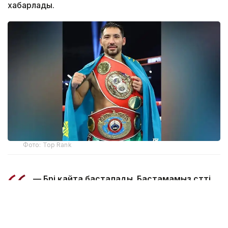
хабарлады.
Фото: Top Rank
— Бәрі қайта басталады. Бастамамыз сәтті
болған сияқты. Құрметті жанкүйерлер,
қолдауларыңызға көп рақмет!
Жерлестеріңіз ретінде маған ерекше