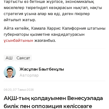
тартысты өз бетінше жүргізсе, экономикалық
мәселелер төңірегіндегі көзқарасын нықтап, нақты
стратегия ұсына алар ма еді, деген пікірлер
айтылып жатыр.
Айта кетейік, Камала Харрис Калифорния штатының
губернаторы қызметіне кандидатурасын
ұсынбайтынын
жазғанбыз.
АҚШ
Саясат
Жасұлан Бақытбекұлы
Авторлар
06:20, 07 Тамыз 2026
АҚШ-тың қолдауымен Венесуэлада
билік пен оппозиция келіссөзге