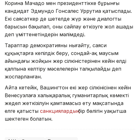
Корина Мачадо мен президенттікке бұрынғы
кандидат Эдмундо Гонсалес Уррутиа қатыспады.
Екі саясаткер де шетелде жүр және диалогтың
барысын бақылап, оның сайлау өткізуге жол ашады
деп үміттенетіндерін мәлімдеді.
Тараптар демократияны нығайту, саяси
құқықтарға кепілдік беру, сондай-ақ маусым
айындағы жойқын жер сілкіністерінен кейін елді
қалпына келтіру мәселелерін талқылайды деп
жоспарланған.
Айта кетейік, Вашингтон екі жер сілкінісінен кейін
Венесуэлаға халықаралық гуманитарлық көмектің
жедел жеткізілуін қамтамасыз ету мақсатында
елге қатысты
санкциялардың
бір бөлігін уақытша
шектеген болатын.