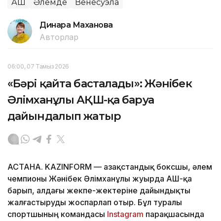
АҚШ
Әлемде
Венесуэла
Динара Маханова
Авторлар
06:00, 07 Тамыз 2026
«Бәрі қайта басталады»: Жәнібек
Әлімханұлы АҚШ-қа баруға
дайындалып жатыр
АСТАНА. KAZINFORM — Қазақстандық боксшы, әлем
чемпионы Жәнібек Әлімханұлы жуырда АҚШ-қа
барып, алдағы жекпе-жектеріне дайындықты
жалғастыруды жоспарлап отыр. Бұл туралы
спортшының командасы
Instagram
парақшасында