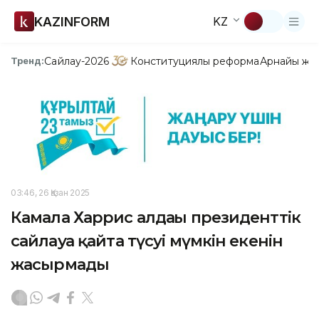
KAZINFORM
KZ
Сайлау-2026
Конституциялық реформа
Арнайы жо
Тренд:
03:46, 26 Қазан 2025
Камала Харрис алдағы президенттік
сайлауға қайта түсуі мүмкін екенін
жасырмады