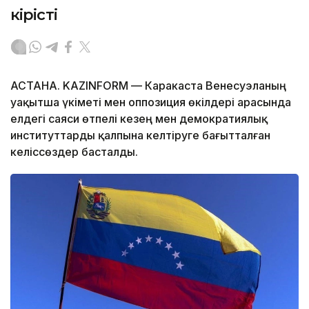
кірісті
АСТАНА. KAZINFORM — Каракаста Венесуэланың
уақытша үкіметі мен оппозиция өкілдері арасында
елдегі саяси өтпелі кезең мен демократиялық
институттарды қалпына келтіруге бағытталған
келіссөздер басталды.