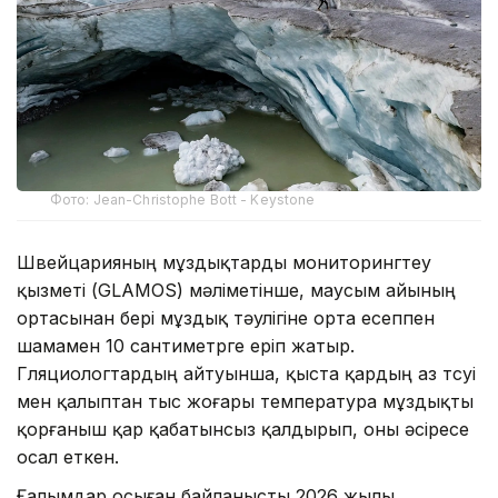
Фото: Jean-Christophe Bott - Keystone
Швейцарияның мұздықтарды мониторингтеу
қызметі (GLAMOS) мәліметінше, маусым айының
ортасынан бері мұздық тәулігіне орта есеппен
шамамен 10 сантиметрге еріп жатыр.
Гляциологтардың айтуынша, қыста қардың аз түсуі
мен қалыптан тыс жоғары температура мұздықты
қорғаныш қар қабатынсыз қалдырып, оны әсіресе
осал еткен.
Ғалымдар осыған байланысты 2026 жылы