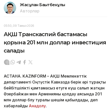
Жасұлан Бақытбекұлы
Авторлар
05:50, 09 Тамыз 2026
АҚШ Транскаспий бастамасы
қорына 201 млн доллар инвестиция
салады
АСТАНА. KAZINFORM – АҚШ Мемлекеттік
департаменті Оңтүстік Кавказда берік әрі тұрақты
бейбітшілікті қамтамасыз етуге күш салып жатқан
Әзербайжан мен Арменияны қолдау аясында 201
млн доллар бөлу туралы шешім қабылдады, деп
хабарлайды
Анадолу
.