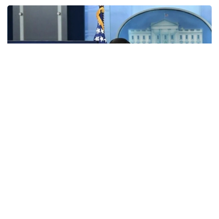
Фото: Анадолу
АҚШ Мемлекеттік хатшысы Марко Рубио Орта
дәліз деп те аталатын Транскаспий сауда бағыты
бойындағы жеке сектор инвестицияларына қолдау
көрсететін Транскаспий бастамасы қорының
құрылғанын мәлімдеді.
Әзербайжан мен Армения арасындағы бейбіт