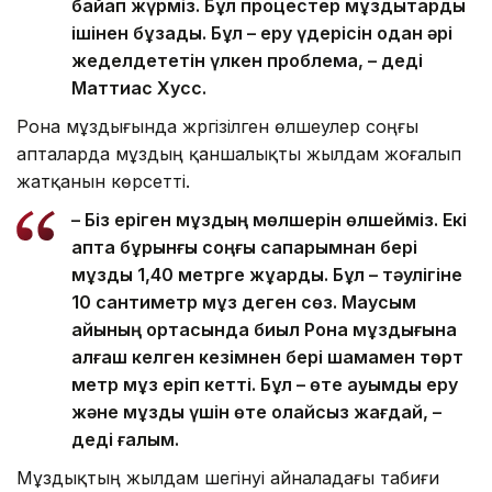
байқап жүрміз. Бұл процестер мұздықтарды
ішінен бұзады. Бұл – еру үдерісін одан әрі
жеделдететін үлкен проблема, – деді
Маттиас Хусс.
Рона мұздығында жүргізілген өлшеулер соңғы
апталарда мұздың қаншалықты жылдам жоғалып
жатқанын көрсетті.
– Біз еріген мұздың мөлшерін өлшейміз. Екі
апта бұрынғы соңғы сапарымнан бері
мұздық 1,40 метрге жұқарды. Бұл – тәулігіне
10 сантиметр мұз деген сөз. Маусым
айының ортасында биыл Рона мұздығына
алғаш келген кезімнен бері шамамен төрт
метр мұз еріп кетті. Бұл – өте ауқымды еру
және мұздық үшін өте қолайсыз жағдай, –
деді ғалым.
Мұздықтың жылдам шегінуі айналадағы табиғи