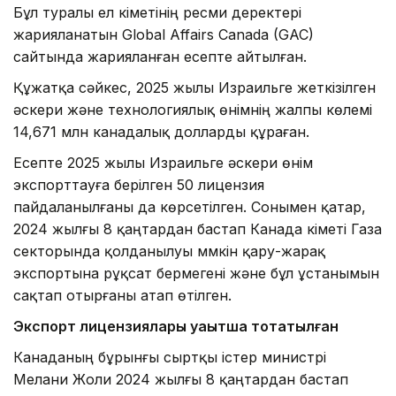
Бұл туралы ел үкіметінің ресми деректері
жарияланатын Global Affairs Canada (GAC)
сайтында жарияланған есепте айтылған.
Құжатқа сәйкес, 2025 жылы Израильге жеткізілген
әскери және технологиялық өнімнің жалпы көлемі
14,671 млн канадалық долларды құраған.
Есепте 2025 жылы Израильге әскери өнім
экспорттауға берілген 50 лицензия
пайдаланылғаны да көрсетілген. Сонымен қатар,
2024 жылғы 8 қаңтардан бастап Канада үкіметі Газа
секторында қолданылуы мүмкін қару-жарақ
экспортына рұқсат бермегені және бұл ұстанымын
сақтап отырғаны атап өтілген.
Экспорт лицензиялары уақытша тоқтатылған
Канаданың бұрынғы сыртқы істер министрі
Мелани Жоли 2024 жылғы 8 қаңтардан бастап