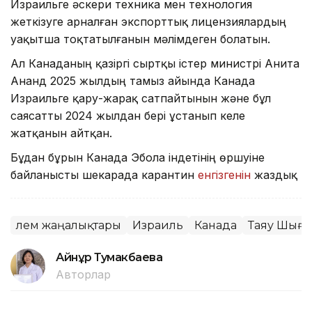
Израильге әскери техника мен технология
жеткізуге арналған экспорттық лицензиялардың
уақытша тоқтатылғанын мәлімдеген болатын.
Ал Канаданың қазіргі сыртқы істер министрі Анита
Ананд 2025 жылдың тамыз айында Канада
Израильге қару-жарақ сатпайтынын және бұл
саясатты 2024 жылдан бері ұстанып келе
жатқанын айтқан.
Бұдан бұрын Канада Эбола індетінің өршуіне
байланысты шекарада карантин
енгізгенін
жаздық
Әлем жаңалықтары
Израиль
Канада
Таяу Шығы
Айнұр Тумакбаева
Авторлар