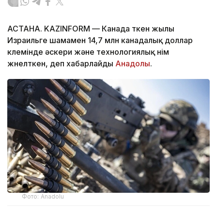
АСТАНА. KAZINFORM — Канада өткен жылы
Израильге шамамен 14,7 млн канадалық доллар
көлемінде әскери және технологиялық өнім
жөнелткен, деп хабарлайды
Анадолы
.
Фото: Anadolu