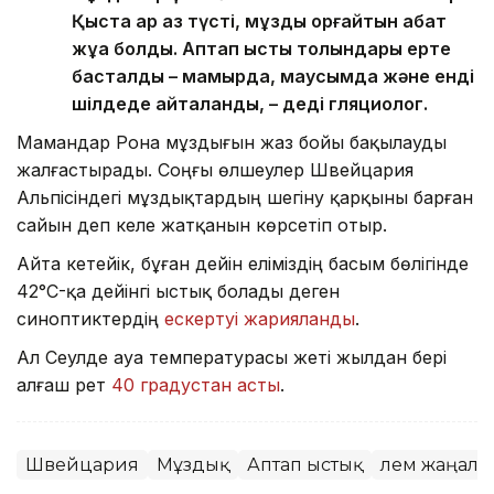
Қыста қар аз түсті, мұзды қорғайтын қабат
жұқа болды. Аптап ыстық толқындары ерте
басталды – мамырда, маусымда және енді
шілдеде қайталанды, – деді гляциолог.
Мамандар Рона мұздығын жаз бойы бақылауды
жалғастырады. Соңғы өлшеулер Швейцария
Альпісіндегі мұздықтардың шегіну қарқыны барған
сайын үдеп келе жатқанын көрсетіп отыр.
Айта кетейік, бұған дейін еліміздің басым бөлігінде
42°C-қа дейінгі ыстық болады деген
синоптиктердің
ескертуі жарияланды
.
Ал Сеулде ауа температурасы жеті жылдан бері
алғаш рет
40 градустан асты
.
Швейцария
Мұздық
Аптап ыстық
Әлем жаңал