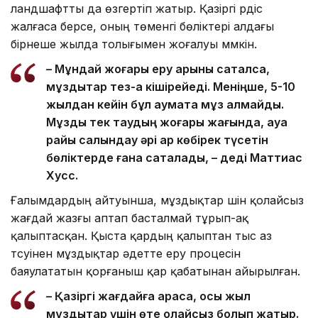
ландшафтты да өзгертіп жатыр. Қазіргі үрдіс
жалғаса берсе, оның төменгі бөліктері алдағы
бірнеше жылда толығымен жоғалуы мүмкін.
– Мұндай жоғары еру қарқыны сақталса,
мұздықтар тез-ақ кішірейеді. Меніңше, 5-10
жылдан кейін бұл аумақта мұз қалмайды.
Мұздық тек таудың жоғары жағында, ауа
райы салқындау әрі қар көбірек түсетін
бөліктерде ғана сақталады, – деді Маттиас
Хусс.
Ғалымдардың айтуынша, мұздықтар үшін қолайсыз
жағдай жазғы аптап басталмай тұрып-ақ
қалыптасқан. Қыста қардың қалыптан тыс аз
түсуінен мұздықтар әдетте еру процесін
баяулататын қорғаныш қар қабатынан айырылған.
– Қазіргі жағдайға қарасақ, осы жыл
мұздықтар үшін өте қолайсыз болып жатыр.