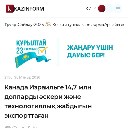
KAZINFORM
KZ
Сайлау-2026
Конституциялық реформа
Арнайы жо
Тренд:
21:56, 30 Мамыр 2026
Канада Израильге 14,7 млн
доллардың әскери және
технологиялық жабдығын
экспорттаған