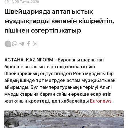
06:41, 09 Тамыз 2026
Швейцарияда аптап ыстық
мұздықтардың көлемін кішірейтіп,
пішінен өзгертіп жатыр
АСТАНА. KAZINFORM – Еуропаны шарпыған
бірнеше аптап ыстық толқынынан кейін
Швейцарияның оңтүстігіндегі Рона мұздығы бір
айдың ішінде төрт метрден астам мұз қабатынан
айырылды. Бұл температураның көтерілуі Альпі
мұздықтарына барған сайын ерекше әсер етіп
жатқанын көрсетеді, деп хабарлайды
Еuronews
.