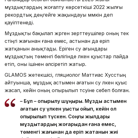
мұздықтардың жоғалту көрсеткіші 2022 жылғы
рекордтық деңгейге жақындауы мүмкін деп
қауіптенеді.
Мұздықты бақылап жүрген зерттеушілер оның тек
үстіңгі жағынан ғана емес, астынан да еріп
жатқанын анықтады. Еріген су ағындары
мұздықтың төменгі бөлігінде үлкен қуыстар пайда
етіп, оны ішінен әлсіретіп жатыр.
GLAMOS жетекшісі, гляциолог Маттиас Хусстың
айтуынша, мұздық астымен ағатын су үлкен қуыс
жасап, кейін оның опырылып түсуіне себеп болған.
– Бұл – опырылу шұңқыры. Мұздық астымен
ағатын су үлкен қуысты ойып, кейін ол
опырылып түскен. Соңғы жылдары
мұздықтардың жоғарыдан ғана емес,
төменгі жағынан да еріп жатқанын жиі