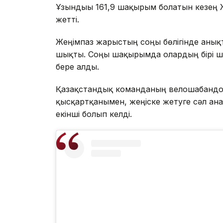
Ұзындығы 161,9 шақырым болатын кезең 
жетті.
Жеңімпаз жарыстың соңғы бөлігінде анық
шықты. Соңғы шақырымда олардың бірі ша
бере алды.
Қазақстандық команданың велошабандо
қысқартқанымен, жеңіске жетуге сәл ған
екінші болып келді.