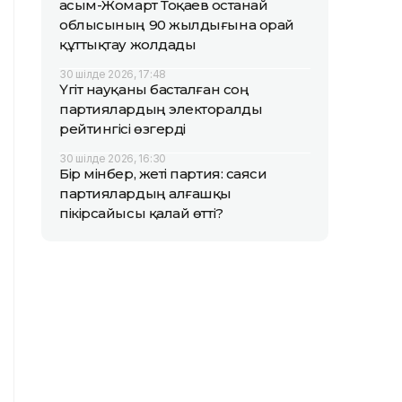
Қасым-Жомарт Тоқаев Қостанай
облысының 90 жылдығына орай
құттықтау жолдады
30 шілде 2026, 17:48
Үгіт науқаны басталған соң
партиялардың электоралды
рейтингісі өзгерді
30 шілде 2026, 16:30
Бір мінбер, жеті партия: саяси
партиялардың алғашқы
пікірсайысы қалай өтті?