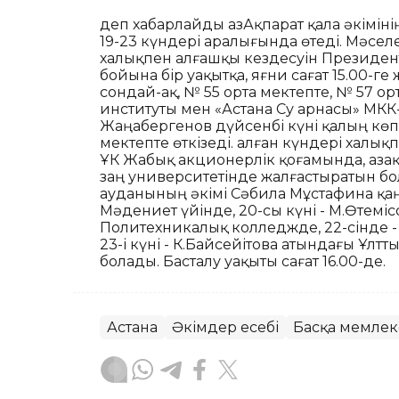
деп хабарлайды ҚазАқпарат қала әкімін
19-23 күндері аралығында өтеді. Мәсел
халықпен алғашқы кездесуін Президент
бойына бір уақытқа, яғни сағат 15.00
сондай-ақ, № 55 орта мектепте, № 57 о
институты мен «Астана Су арнасы» МКК-д
Жаңабергенов дүйсенбі күні қалың көп
мектепте өткізеді. Қалған күндері халық
ҰК Жабық акционерлік қоғамында, Қазақ
заң университетінде жалғастыратын бол
ауданының әкімі Сәбила Мұстафина қаңт
Мәдениет үйінде, 20-сы күні - М.Өтемі
Политехникалық колледжде, 22-сінде - 
23-і күні - К.Байсейітова атындағы Ұлт
болады. Басталу уақыты сағат 16.00-де.
Астана
Әкімдер есебі
Басқа мемлек