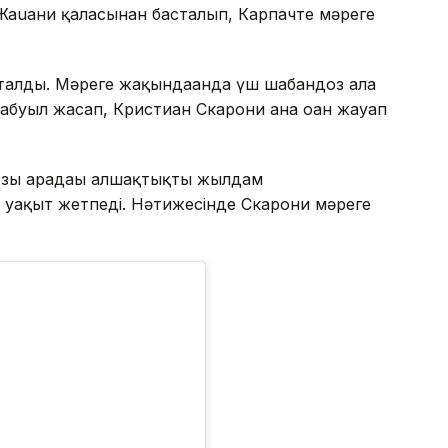
Жаuани қаласынан басталып, Карпачте мәреге
талды. Мәреге жақындағанда үш шабандоз алға
буыл жасап, Кристиан Скарони ғана оған жауап
зы арадағы алшақтықты жылдам
а уақыт жетпеді. Нәтижесінде Скарони мәреге