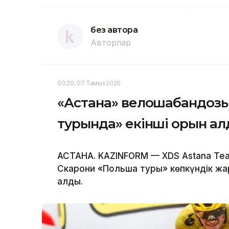
без автора
Авторлар
00:20, 07 Тамыз 2026
«Астана» велошабандозы
турында» екінші орын а
АСТАНА. KAZINFORM — XDS Astana T
Скарони «Польша туры» көпкүндік жа
алды.