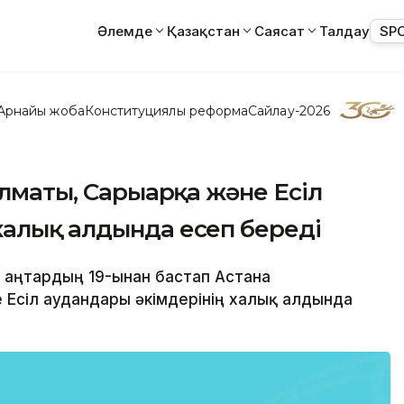
Әлемде
Қазақстан
Саясат
Талдау
SP
Арнайы жоба
Конституциялық реформа
Сайлау-2026
Алматы, Сарыарқа және Есіл
халық алдында есеп береді
- Қаңтардың 19-ынан бастап Астана
Есіл аудандары әкімдерінің халық алдында