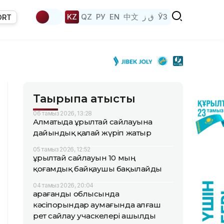
KZ
QZ
РУ
EN
中文
ق ز
ЎЗ
ORT
Тақырыпқа қатысты
06 тамыз 2026, 13:28
Алматыда Құрылтай сайлауына
дайындық қалай жүріп жатыр
05 тамыз 2026, 12:52
Құрылтай сайлауын 10 мың
қоғамдық байқаушы бақылайды
04 тамыз 2026, 20:04
Қарағанды облысында
кәсіпорындар аумағында алғаш
рет сайлау учаскелері ашылды