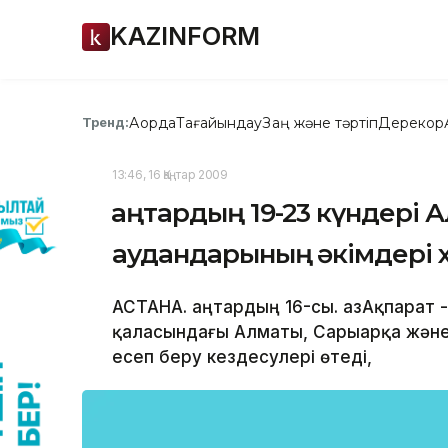
KAZINFORM
Ақорда
Тағайындау
Заң және тәртіп
Дерекқор
Тренд:
13:46, 16 Қаңтар 2009
Қаңтардың 19-23 күндері 
аудандарының әкімдері 
АСТАНА. Қаңтардың 16-сы. ҚазАқпарат 
қаласындағы Алматы, Сарыарқа және 
есеп беру кездесулері өтеді,