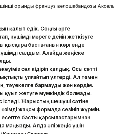
Үшінші орынды француз велошабандозы Аксель
ақын қалып едік. Соңғы өрге
п, күшімді мәреге дейін жеткізуге
 қысқара бастағанын көргенде
үшімді салдым. Алайда жеңіске
лды.
еуіміз сәл кідіріп қалдық. Осы сәтті
ықтықты ұлғайтып үлгерді. Ал төмен
н, тәуекелге бармауды жөн көрдім.
 қуып жетуге мүмкіндік болмады.
с істеді. Жарыстың шешуші сәтіне
ір өзімді жақсы формада сезініп жүрмін.
 есепте басты қарсыластарымнан
а маңызды. Алда әлі жеңіс үшін
ді Кристиан Скарони.