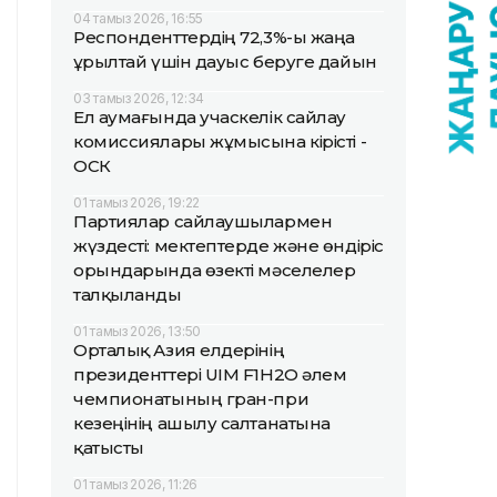
04 тамыз 2026, 16:55
Респонденттердің 72,3%-ы жаңа
Құрылтай үшін дауыс беруге дайын
03 тамыз 2026, 12:34
Ел аумағында учаскелік сайлау
комиссиялары жұмысына кірісті -
ОСК
01 тамыз 2026, 19:22
Партиялар сайлаушылармен
жүздесті: мектептерде және өндіріс
орындарында өзекті мәселелер
талқыланды
01 тамыз 2026, 13:50
Орталық Азия елдерінің
президенттері UIM F1H2O әлем
чемпионатының гран-при
кезеңінің ашылу салтанатына
қатысты
01 тамыз 2026, 11:26