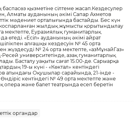
ің баспасөз қызметіне сілтеме жасап.Кездесулер
ен, Алматы ауданының әкімі Сапар Ахметов
тік мәдениет орталығында бастайды. Бес күн
-ге жоспарланған жылдық жұмысты қорытындылау
рта мектепте, Еуразиялық гуманитарлық
а өтеді. «Есіл» ауданының әкімі Қайрат
шілікпен алғашқы кездесуін № 45 орта
пен жүздесуді № 24 орта мектепте, «ҚазМұнайГаз»
-Ресей университетінде, Қазақ гуманитарлық
ады. Басталу уақыты сағат 15.00-де. Сарыарқа
ардың 19-ы күні - «Көктал» кентіндегі
сов атындағы Оқушылар сарайында, 21-інде -
Өндіріс кентіндегі № 49 орта мектепте және
тық опера және балет театрында есеп беретін
еттік органдар