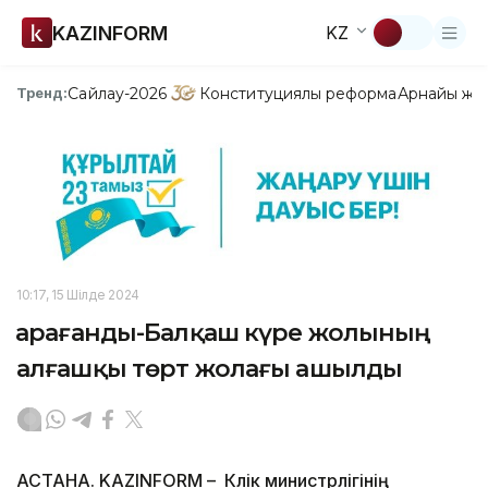
KAZINFORM
KZ
Сайлау-2026
Конституциялық реформа
Арнайы жо
Тренд:
10:17, 15 Шілде 2024
Қарағанды-Балқаш күре жолының
алғашқы төрт жолағы ашылды
АСТАНА. KAZINFORM – Көлік министрлігінің