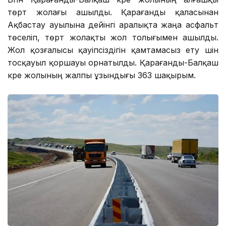
төрт жолағы ашылды. Қарағанды қаласынан
Ақбастау ауылына дейінгі аралықта жаңа асфальт
төселіп, төрт жолақты жол толығымен ашылды.
Жол қозғалысы қауіпсіздігін қамтамасыз ету үшін
тосқауыл қоршауы орнатылды. Қарағанды-Балқаш
күре жолының жалпы ұзындығы 363 шақырым.