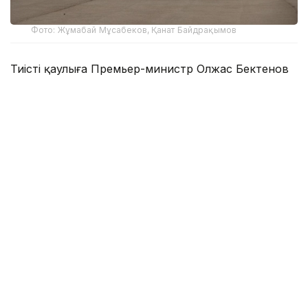
Фото: Жұмабай Мұсабеков, Қанат Байдрақымов
Тиісті қаулыға Премьер-министр Олжас Бектенов
қол қойды.
Үкіметтің баспасөз қызметінің хабарлауынша, жаңа
өндіріс Қарағанды облысының Балқаш қаласында
жүзеге асады. Жеке инвестициялардың жалпы
көлемі 750 млрд теңге болады.
Кәсіпорынның құрылысы 2027 жылы басталады,
2030 жылы пайдалануға беріледі деп
жоспарланған. Зауыттың өндірістік қуаты жылына
300 мың тонна катодты мыс, 10 тонна алтын, 300
тонна күміс және 1,5 млн тоннадан астам күкірт
қышқылын өндіруге қауқарлы.
— Жоба 1,2 мыңға жуық тұрақты жұмыс