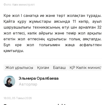
Фото: Көлік министрлігі
Күре жол I санатқа ие және төрт жолақтан тұрады.
Қайта құру жұмыстары аясында 11 көпір, ауыл
шаруашылығы техникасының өтуі үшін арналған 32
жол өтпесі, көлік айрығы және темір жол арқылы
өтетін жол өтпесінің құрылысы толық аяқталды.
Бұл күре жол толығымен жаңа асфальтпен
қамтылды.
Жол құрылысы
Қоғам
Балқаш
ҚР Көлік министр
Эльмира Оралбаева
Авторлар
16:00, 05 Тамыз 2026