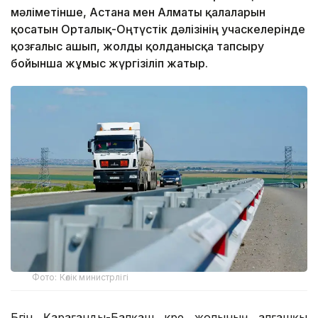
мәліметінше, Астана мен Алматы қалаларын
қосатын Орталық-Оңтүстік дәлізінің учаскелерінде
қозғалыс ашып, жолды қолданысқа тапсыру
бойынша жұмыс жүргізіліп жатыр.
Фото: Көлік министрлігі
Бүгін Қарағанды-Балқаш күре жолының алғашқы