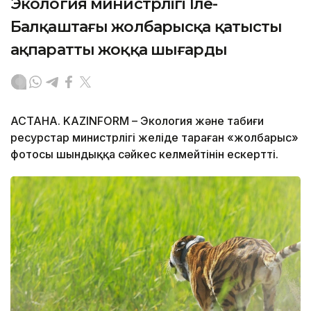
Экология министрлігі Іле-
Балқаштағы жолбарысқа қатысты
ақпаратты жоққа шығарды
АСТАНА. KAZINFORM – Экология және табиғи
ресурстар министрлігі желіде тараған «жолбарыс»
фотосы шындыққа сәйкес келмейтінін ескертті.