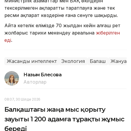
Министрлік азаматтар мен БАҚ өкілдерін
тексерілмеген ақпаратты таратпауға және тек
ресми ақпарат көздеріне ғана сенуге шақырды.
Айта кетелік елімізде 70 жылдан кейін алғаш рет
жолбарыс тарихи мекендеу ареалына
жіберілген
еді
.
Жасанды интеллект
Экология
Балқаш
Жануар
Назым Бөлесова
Авторлар
08:07, 30 Шілде 2026
Балқаштағы жаңа мыс қорыту
зауыты 1 200 адамға тұрақты жұмыс
береді