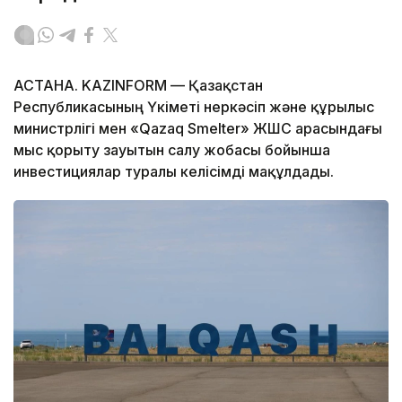
АСТАНА. KAZINFORM — Қазақстан
Республикасының Үкіметі өнеркәсіп және құрылыс
министрлігі мен «Qazaq Smelter» ЖШС арасындағы
мыс қорыту зауытын салу жобасы бойынша
инвестициялар туралы келісімді мақұлдады.