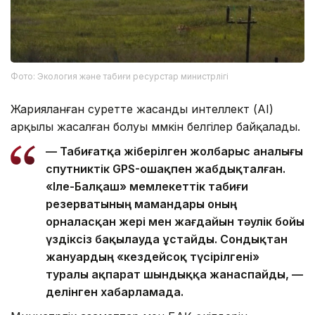
Фото: Экология және табиғи ресурстар министрлігі
Жарияланған суретте жасанды интеллект (AI)
арқылы жасалған болуы мүмкін белгілер байқалады.
— Табиғатқа жіберілген жолбарыс аналығы
спутниктік GPS-ошақпен жабдықталған.
«Іле-Балқаш» мемлекеттік табиғи
резерватының мамандары оның
орналасқан жері мен жағдайын тәулік бойы
үздіксіз бақылауда ұстайды. Сондықтан
жануардың «кездейсоқ түсірілгені»
туралы ақпарат шындыққа жанаспайды, —
делінген хабарламада.