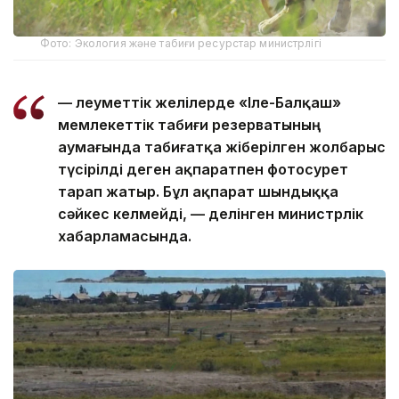
Фото: Экология және табиғи ресурстар министрлігі
— Әлеуметтік желілерде «Іле-Балқаш»
мемлекеттік табиғи резерватының
аумағында табиғатқа жіберілген жолбарыс
түсірілді деген ақпаратпен фотосурет
тарап жатыр. Бұл ақпарат шындыққа
сәйкес келмейді, — делінген министрлік
хабарламасында.